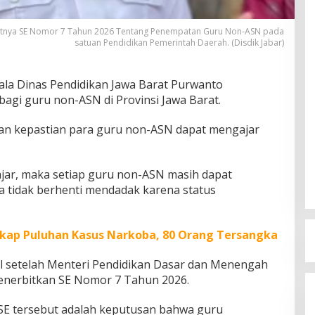
rbitnya SE Nomor 7 Tahun 2026 Tentang Penempatan Guru Non-ASN pada
satuan Pendidikan Pemerintah Daerah. (Disdik Jabar)
ala Dinas Pendidikan Jawa Barat Purwanto
gi guru non-ASN di Provinsi Jawa Barat.
gan kepastian para guru non-ASN dapat mengajar
ar, maka setiap guru non-ASN masih dapat
a tidak berhenti mendadak karena status
kap Puluhan Kasus Narkoba, 80 Orang Tersangka
l setelah Menteri Pendidikan Dasar dan Menengah
enerbitkan SE Nomor 7 Tahun 2026.
 SE tersebut adalah keputusan bahwa guru