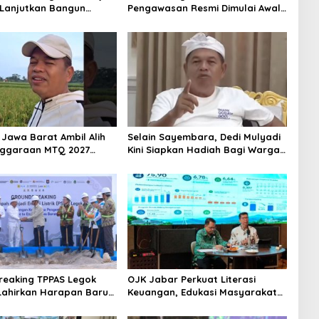
Lanjutkan Bangun
Pengawasan Resmi Dimulai Awal
itas, Percepat
2027
uhan Ekonomi Daerah
Jawa Barat Ambil Alih
Selain Sayembara, Dedi Mulyadi
nggaraan MTQ 2027
Kini Siapkan Hadiah Bagi Warga
rut Mundur Jadi Tuan
Sebarkan Lokasi Penjualan
Narkotika
eaking TPPAS Legok
OJK Jabar Perkuat Literasi
ahirkan Harapan Baru
Keuangan, Edukasi Masyarakat
saian Sampah Bandung
Jadi Kunci Pertumbuhan Ekonomi