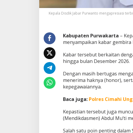
a
n
Kepala Disdik Jabar Purwanto mengapresiasi te
H
u
k
u
Kabupaten Purwakarta
– Kep
m
menyampaikan kabar gembira ba
P
e
m
Kabar tersebut berkaitan den
b
hingga bulan Desember 2026.
a
y
Dengan masih bertugas mengaj
a
r
menerima haknya (honor), sert
a
kepegawaiannya.
n
G
Baca juga:
Polres Cimahi Ung
a
j
Kepastian tersebut juga muncu
i
G
(Mendikdasmen) Abdul Mu’ti m
u
r
Salah satu poin penting dalam
u