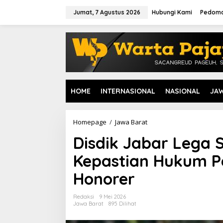
L
e
Jumat, 7 Agustus 2026
Hubungi Kami
Pedoma
w
a
t
i
k
e
k
o
HOME
INTERNASIONAL
NASIONAL
JA
n
t
e
n
Homepage
/
Jawa Barat
D
i
Disdik Jabar Lega 
s
d
Kepastian Hukum P
i
k
Honorer
J
a
b
Redaksi
9 Mei 2026
a
Jawa Barat
895 Dilihat
r
L