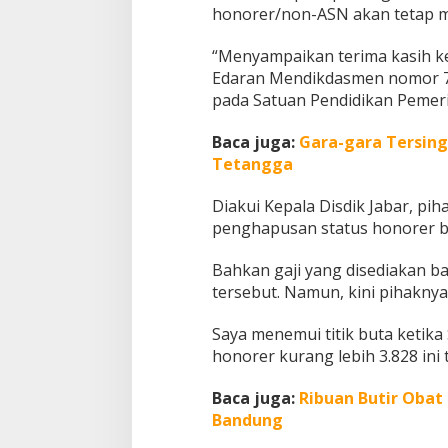
honorer/non-ASN akan tetap m
H
o
n
“Menyampaikan terima kasih k
o
Edaran Mendikdasmen nomor 
r
pada Satuan Pendidikan Pemeri
e
r
Baca juga:
Gara-gara Tersing
Tetangga
Diakui Kepala Disdik Jabar, p
penghapusan status honorer ba
Bahkan gaji yang disediakan ba
tersebut. Namun, kini pihakn
Saya menemui titik buta ketika
honorer kurang lebih 3.828 ini
Baca juga:
Ribuan Butir Obat
Bandung