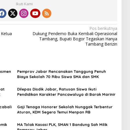
Ikuti Kami
Pos berikutnya
 Ketua
Dukung Pendemo Buka Kembali Operasional
Tambang, Bupati Bogor Tegaskan Hanya
Tambang Berizin
dasmen
Pemprov Jabar Rencanakan Tanggung Penuh
Biaya Sekolah 70 Ribu Siswa SMA dan SMK
pat
Dilepas Disdik Jabar, Ratusan Siswa Ikuti
t
Pendidikan Karakter Pancawaluya di Barak Marinir
cabali
Gaji Tenaga Honorer Sekolah Nunggak Terbentur
Aturan, KDM Segera Temui Menpan RB
emik
MA Tolak Kasasi PLK, SMAN 1 Bandung Sah Milik
Pemprov Jabar