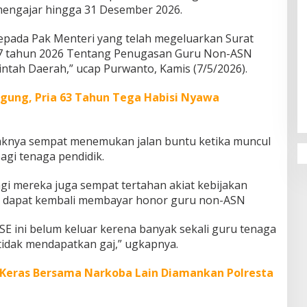
engajar hingga 31 Desember 2026.
epada Pak Menteri yang telah megeluarkan Surat
7 tahun 2026 Tentang Penugasan Guru Non-ASN
ntah Daerah,” ucap Purwanto, Kamis (7/5/2026).
Penguatan Pendidikan Agama dan
Karakter Sekolah Nur Al Rahman
gung, Pria 63 Tahun Tega Habisi Nyawa
Bikin Sekolah di Malaysia Tertarik
Mempelajarinya
ihaknya sempat menemukan jalan buntu ketika muncul
gi tenaga pendidik.
gi mereka juga sempat tertahan akiat kebijakan
ya dapat kembali membayar honor guru non-ASN
 SE ini belum keluar kerena banyak sekali guru tenaga
 tidak mendapatkan gaj,” ugkapnya.
 Keras Bersama Narkoba Lain Diamankan Polresta