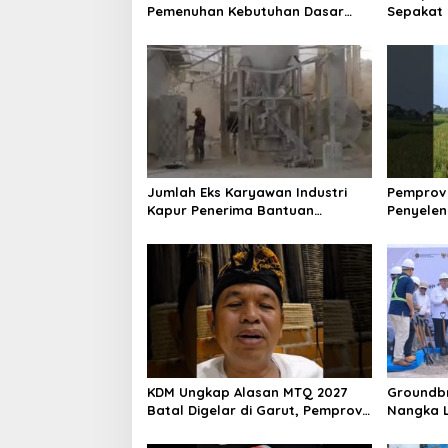
Pemenuhan Kebutuhan Dasar
Sepakat 
Masyarakat Jadi Fokus APBD
konektiv
Jabar 2027
Pertumb
Jumlah Eks Karyawan Industri
Pemprov 
Kapur Penerima Bantuan
Penyele
Mendadak Bertambah, KDM: Kita
Pasca Ga
Identifikasi
Rumah
KDM Ungkap Alasan MTQ 2027
Groundbr
Batal Digelar di Garut, Pemprov
Nangka L
Cari Alternatif
Penyele
Raya