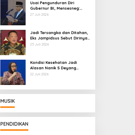
Usai Pengunduran Diri
Gubernur BI, Mensesneg:
Segera Terbit Keppres
27 Juli 2026
Pemberhentian dengan
Hormat
Jadi Tersangka dan Ditahan,
Eks Jampidsus Sebut Dirinya
Korban Kriminalisasi
25 Juli 2026
Kondisi Kesehatan Jadi
Alasan Nanik S Deyang
Mundur dari BGN, Prabowo
22 Juli 2026
Tunjuk Wamentan Sudaryono
MUSIK
PENDIDIKAN