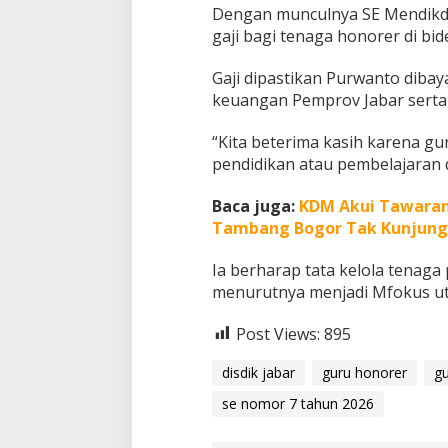
Dengan munculnya SE Mendikda
gaji bagi tenaga honorer di bi
Gaji dipastikan Purwanto diba
keuangan Pemprov Jabar serta 
“Kita beterima kasih karena g
pendidikan atau pembelajaran d
Baca juga:
KDM Akui Tawaran 
Tambang Bogor Tak Kunjung
Ia berharap tata kelola tenaga
menurutnya menjadi Mfokus ut
Post Views:
895
disdik jabar
guru honorer
g
se nomor 7 tahun 2026