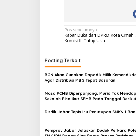
N
Pos sebelumnya
Kabar Duka dari DPRD Kota Cimahi,
a
Komisi III Tutup Usia
v
i
Posting Terkait
g
a
BGN Akan Gunakan Dapodik Milik Kemendik
s
Agar Distribusi MBG Tepat Sasaran
i
Masa PCMB Diperpanjang, Murid Tak Menda
p
Sekolah Bisa Ikut SPMB Pada Tanggal Beriku
o
Disdik Jabar Tepis Isu Penutupan SMKN 1 Ran
s
Pemprov Jabar Jelaskan Duduk Perkara Pol
SMK IDN Bogor: Siap Bantu Proses Perizinan