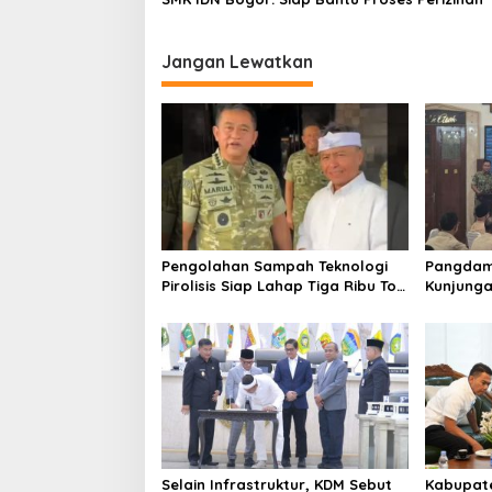
Jangan Lewatkan
Pengolahan Sampah Teknologi
Pangdam 
Pirolisis Siap Lahap Tiga Ribu Ton
Kunjunga
Sampah Harian Jawa Barat
Bentuk P
Selain Infrastruktur, KDM Sebut
Kabupate