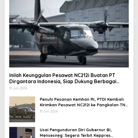
Inilah Keunggulan Pesawat NC212i Buatan PT
Dirgantara Indonesia, Siap Dukung Berbagai
Operasi TNI
31 Juli 2026
Penuhi Pesanan Kemhan RI, PTDI Kembali
Kirimkan Pesawat NC212i ke Pangkalan TNI
AU
31 Juli 2026
Usai Pengunduran Diri Gubernur BI,
Mensesneg: Segera Terbit Keppres