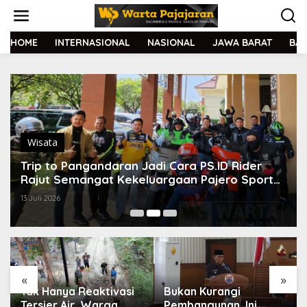
L
e
w
a
HOME
INTERNASIONAL
NASIONAL
JAWA BARAT
BA
t
i
k
e
k
o
n
t
Wisata
e
Trip to Pangandaran Jadi Cara PS.ID Rider
n
Rajut Semangat Kekeluargaan Pajero Sport
Indonesia
13 Juli 2026
«
»
Tak Hanya Reaktivasi
Bukan Kurangi
Tersier Air, Warga
Pembangunan, Ini