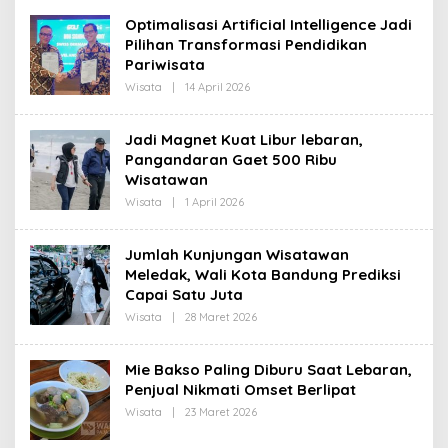
H
Optimalisasi Artificial Intelligence Jadi
R
Pilihan Transformasi Pendidikan
E
D
Pariwisata
A
K
Wisata
|
14 April 2026
O
S
L
I
E
H
Jadi Magnet Kuat Libur lebaran,
R
Pangandaran Gaet 500 Ribu
E
D
Wisatawan
A
K
Wisata
|
1 April 2026
O
S
L
I
E
H
Jumlah Kunjungan Wisatawan
R
Meledak, Wali Kota Bandung Prediksi
E
D
Capai Satu Juta
A
K
Wisata
|
28 Maret 2026
O
S
L
I
E
H
Mie Bakso Paling Diburu Saat Lebaran,
R
Penjual Nikmati Omset Berlipat
E
D
Wisata
|
23 Maret 2026
O
A
L
K
E
S