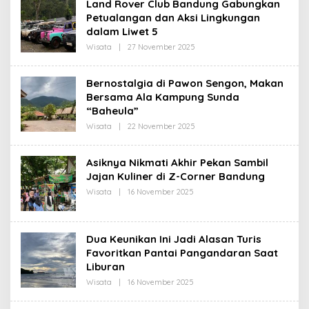
Land Rover Club Bandung Gabungkan
R
Petualangan dan Aksi Lingkungan
E
D
dalam Liwet 5
A
K
Wisata
|
27 November 2025
O
S
L
I
E
H
Bernostalgia di Pawon Sengon, Makan
R
Bersama Ala Kampung Sunda
E
D
“Baheula”
A
K
Wisata
|
22 November 2025
O
S
L
I
E
H
Asiknya Nikmati Akhir Pekan Sambil
R
Jajan Kuliner di Z-Corner Bandung
E
D
Wisata
|
16 November 2025
O
A
L
K
E
S
H
I
R
Dua Keunikan Ini Jadi Alasan Turis
E
D
Favoritkan Pantai Pangandaran Saat
A
Liburan
K
S
Wisata
|
16 November 2025
O
I
L
E