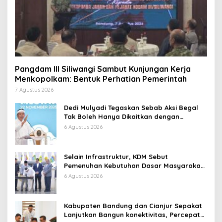
Pangdam III Siliwangi Sambut Kunjungan Kerja
Menkopolkam: Bentuk Perhatian Pemerintah
7 Agustus 2026
Dedi Mulyadi Tegaskan Sebab Aksi Begal
Tak Boleh Hanya Dikaitkan dengan
Ekonomi
6 Agustus 2026
Selain Infrastruktur, KDM Sebut
Pemenuhan Kebutuhan Dasar Masyarakat
Jadi Fokus APBD Jabar 2027
6 Agustus 2026
Kabupaten Bandung dan Cianjur Sepakat
Lanjutkan Bangun konektivitas, Percepat