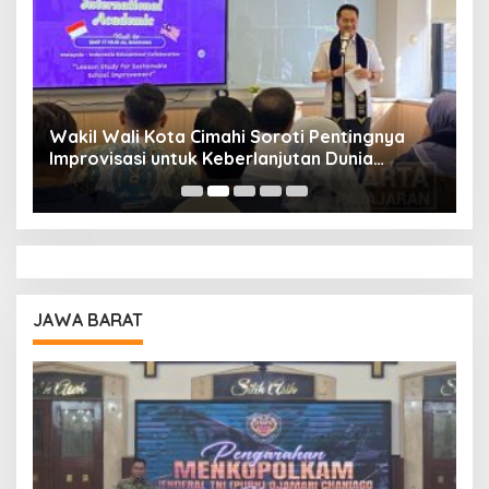
Wakil Wali Kota Cimahi Soroti Pentingnya
Y
Improvisasi untuk Keberlanjutan Dunia
S
Pendidikan
A
JAWA BARAT