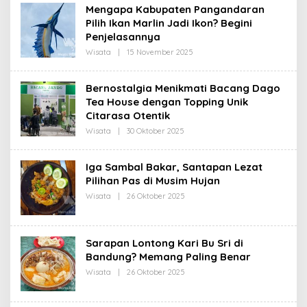
H
Mengapa Kabupaten Pangandaran
R
Pilih Ikan Marlin Jadi Ikon? Begini
E
D
Penjelasannya
A
K
Wisata
|
15 November 2025
O
S
L
I
E
H
Bernostalgia Menikmati Bacang Dago
R
Tea House dengan Topping Unik
E
D
Citarasa Otentik
A
K
Wisata
|
30 Oktober 2025
O
S
L
I
E
H
Iga Sambal Bakar, Santapan Lezat
R
Pilihan Pas di Musim Hujan
E
D
Wisata
|
26 Oktober 2025
O
A
L
K
E
S
H
I
R
Sarapan Lontong Kari Bu Sri di
E
D
Bandung? Memang Paling Benar
A
Wisata
|
26 Oktober 2025
O
K
L
S
E
I
H