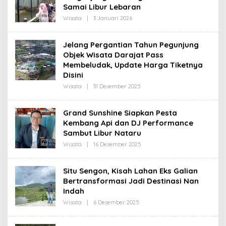
D
Samai Libur Lebaran
A
K
Wisata
|
3 Januari 2026
O
S
L
I
E
H
Jelang Pergantian Tahun Pegunjung
R
Objek Wisata Darajat Pass
E
D
Membeludak, Update Harga Tiketnya
A
Disini
K
S
Wisata
|
31 Desember 2025
O
I
L
E
H
Grand Sunshine Siapkan Pesta
R
Kembang Api dan DJ Performance
E
D
Sambut Libur Nataru
A
K
Wisata
|
16 Desember 2025
O
S
L
I
E
H
Situ Sengon, Kisah Lahan Eks Galian
R
Bertransformasi Jadi Destinasi Nan
E
D
Indah
A
K
Wisata
|
6 Desember 2025
O
S
L
I
E
H