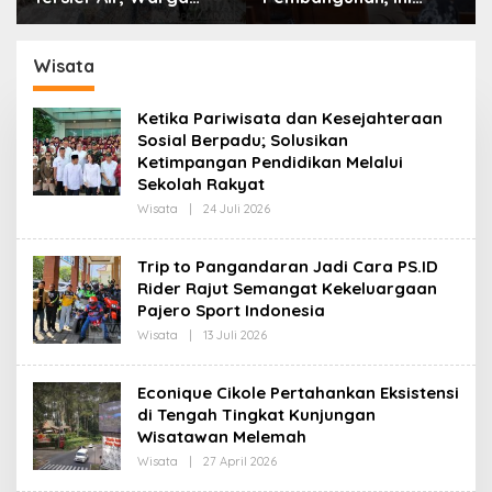
Desa Ciburuy Inginkan
Alasan Pemkot Cimahi
Jalan Alternatif di
Lakukan Pengurangan
Padalarang
Belanja Daerah
Wisata
Ketika Pariwisata dan Kesejahteraan
Sosial Berpadu; Solusikan
Ketimpangan Pendidikan Melalui
Sekolah Rakyat
Wisata
|
24 Juli 2026
O
L
E
H
Trip to Pangandaran Jadi Cara PS.ID
R
Rider Rajut Semangat Kekeluargaan
E
D
Pajero Sport Indonesia
A
K
Wisata
|
13 Juli 2026
O
S
L
I
E
H
Econique Cikole Pertahankan Eksistensi
R
di Tengah Tingkat Kunjungan
E
D
Wisatawan Melemah
A
K
Wisata
|
27 April 2026
O
S
L
I
E