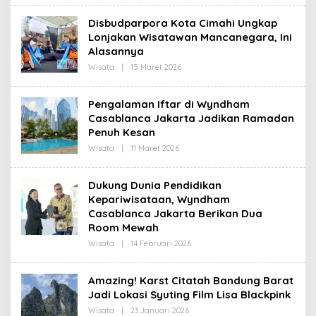
H
I
R
Disbudparpora Kota Cimahi Ungkap
E
D
Lonjakan Wisatawan Mancanegara, Ini
A
Alasannya
K
S
Wisata
|
15 Maret 2026
O
I
L
E
H
Pengalaman Iftar di Wyndham
R
Casablanca Jakarta Jadikan Ramadan
E
D
Penuh Kesan
A
K
Wisata
|
11 Maret 2026
O
S
L
I
E
H
Dukung Dunia Pendidikan
R
Kepariwisataan, Wyndham
E
D
Casablanca Jakarta Berikan Dua
A
Room Mewah
K
S
Wisata
|
14 Februari 2026
O
I
L
E
H
Amazing! Karst Citatah Bandung Barat
R
Jadi Lokasi Syuting Film Lisa Blackpink
E
D
Wisata
|
23 Januari 2026
O
A