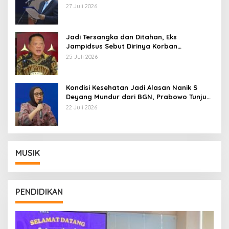
Pemberhentian dengan Hormat
27 Juli 2026
Jadi Tersangka dan Ditahan, Eks
Jampidsus Sebut Dirinya Korban
Kriminalisasi
25 Juli 2026
Kondisi Kesehatan Jadi Alasan Nanik S
Deyang Mundur dari BGN, Prabowo Tunjuk
Wamentan Sudaryono
22 Juli 2026
MUSIK
PENDIDIKAN