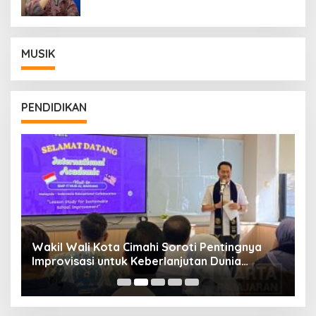
MUSIK
PENDIDIKAN
Wakil Wali Kota Cimahi Soroti Pentingnya
Y
Improvisasi untuk Keberlanjutan Dunia
S
Pendidikan
A