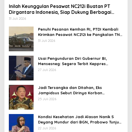
Inilah Keunggulan Pesawat NC212i Buatan PT
Dirgantara Indonesia, Siap Dukung Berbagai
Operasi TNI
31 Juli 2026
Penuhi Pesanan Kemhan RI, PTDI Kembali
Kirimkan Pesawat NC212i ke Pangkalan TNI
AU
31 Juli 2026
Usai Pengunduran Diri Gubernur BI,
Mensesneg: Segera Terbit Keppres
Pemberhentian dengan Hormat
27 Juli 2026
Jadi Tersangka dan Ditahan, Eks
Jampidsus Sebut Dirinya Korban
Kriminalisasi
25 Juli 2026
Kondisi Kesehatan Jadi Alasan Nanik S
Deyang Mundur dari BGN, Prabowo Tunjuk
Wamentan Sudaryono
22 Juli 2026