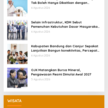
Tak Boleh Hanya Dikaitkan dengan
Ekonomi
6 Agustus 2026
Selain Infrastruktur, KDM Sebut
Pemenuhan Kebutuhan Dasar Masyarakat
Jadi Fokus APBD Jabar 2027
6 Agustus 2026
Kabupaten Bandung dan Cianjur Sepakat
Lanjutkan Bangun konektivitas, Percepat
Pertumbuhan Ekonomi Daerah
6 Agustus 2026
OJK Matangkan Bursa Mineral,
Pengawasan Resmi Dimulai Awal 2027
5 Agustus 2026
WISATA