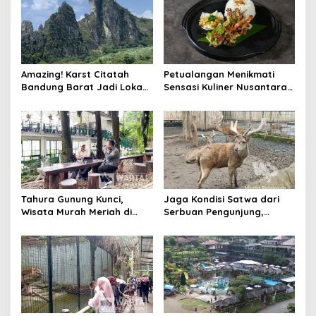
Amazing! Karst Citatah
Petualangan Menikmati
Bandung Barat Jadi Lokasi
Sensasi Kuliner Nusantara,
Syuting Film Lisa Blackpink
10 Hidangan Indonesia Nan
Menggoda di Wyndham
Culinary Journey
Tahura Gunung Kunci,
Jaga Kondisi Satwa dari
Wisata Murah Meriah di
Serbuan Pengunjung,
Hutan Sarat Sejarah
Manajemen Bandung Zoo
Berlakukan sejumlah
Pembatasan