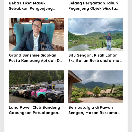
Bebas Tiket Masuk
Jelang Pergantian Tahun
Sebabkan Pengunjung
Pegunjung Objek Wisata
Bandung Zoo Membeludak
Darajat Pass Membeludak,
Samai Libur Lebaran
Update Harga Tiketnya
Disini
Grand Sunshine Siapkan
Situ Sengon, Kisah Lahan
Pesta Kembang Api dan DJ
Eks Galian Bertransformasi
Performance Sambut Libur
Jadi Destinasi Nan Indah
Nataru
Land Rover Club Bandung
Bernostalgia di Pawon
Gabungkan Petualangan
Sengon, Makan Bersama
dan Aksi Lingkungan dalam
Ala Kampung Sunda
Liwet 5
“Baheula”