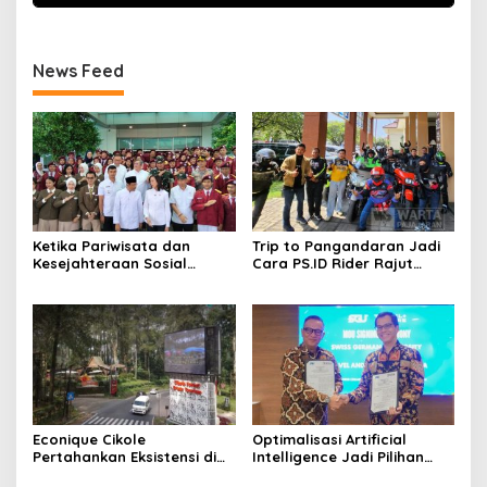
News Feed
Ketika Pariwisata dan
Trip to Pangandaran Jadi
Kesejahteraan Sosial
Cara PS.ID Rider Rajut
Berpadu; Solusikan
Semangat Kekeluargaan
Ketimpangan Pendidikan
Pajero Sport Indonesia
Melalui Sekolah Rakyat
Econique Cikole
Optimalisasi Artificial
Pertahankan Eksistensi di
Intelligence Jadi Pilihan
Tengah Tingkat Kunjungan
Transformasi Pendidikan