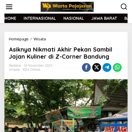
L
e
w
a
HOME
INTERNASIONAL
NASIONAL
JAWA BARAT
BA
t
i
k
Homepage
/
Wisata
A
e
s
k
Asiknya Nikmati Akhir Pekan Sambil
i
o
k
n
Jajan Kuliner di Z-Corner Bandung
n
t
y
e
Redaksi
16 November 2025
Wisata
1026 Dilihat
a
n
N
i
k
m
a
t
i
A
k
h
i