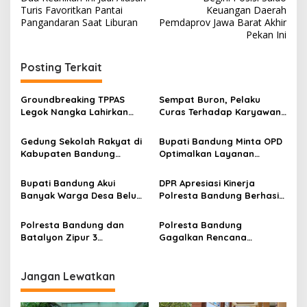
a
Turis Favoritkan Pantai
Keuangan Daerah
v
Pangandaran Saat Liburan
Pemdaprov Jawa Barat Akhir
Pekan Ini
i
g
Posting Terkait
a
s
Groundbreaking TPPAS
Sempat Buron, Pelaku
Legok Nangka Lahirkan
Curas Terhadap Karyawan
i
Harapan Baru
Pabrik di Majalaya Berhasil
p
Penyelesaian Sampah
Ditangkap Polisi
Gedung Sekolah Rakyat di
Bupati Bandung Minta OPD
Bandung Raya
Kabupaten Bandung
Optimalkan Layanan
o
Dibangun Oktober 2026,
Hotline, Respon Laporan
s
Siap Tampung Dua Ribu
Masyarakat Soal
Bupati Bandung Akui
DPR Apresiasi Kinerja
Siswa
Kekeringan
Banyak Warga Desa Belum
Polresta Bandung Berhasil
Paham Tujuan dan Manfaat
Selesaikan 94 Persen
Koperasi Merah Putih
Perkara dan Sita Jutaan
Polresta Bandung dan
Polresta Bandung
Narkoba
Batalyon Zipur 3
Gagalkan Rencana
Pangalengan Perkuat
Penyerangan Kelompok
Sinergitas Jaga
Remaja Bersenjata
Kondusifitas Wilayah
Jangan Lewatkan