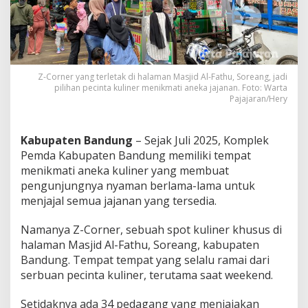
r
P
e
k
a
n
Z-Corner yang terletak di halaman Masjid Al-Fathu, Soreang, jadi
S
pilihan pecinta kuliner menikmati aneka jajanan. Foto: Warta
a
Pajajaran/Hery
m
b
i
Kabupaten Bandung
– Sejak Juli 2025, Komplek
l
J
Pemda Kabupaten Bandung memiliki tempat
a
menikmati aneka kuliner yang membuat
j
pengunjungnya nyaman berlama-lama untuk
a
menjajal semua jajanan yang tersedia.
n
K
u
Namanya Z-Corner, sebuah spot kuliner khusus di
l
halaman Masjid Al-Fathu, Soreang, kabupaten
i
Bandung. Tempat tempat yang selalu ramai dari
n
serbuan pecinta kuliner, terutama saat weekend.
e
r
d
Setidaknya ada 34 pedagang yang menjajakan