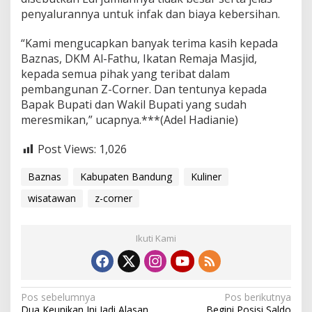
penyalurannya untuk infak dan biaya kebersihan.
“Kami mengucapkan banyak terima kasih kepada
Baznas, DKM Al-Fathu, Ikatan Remaja Masjid,
kepada semua pihak yang teribat dalam
pembangunan Z-Corner. Dan tentunya kepada
Bapak Bupati dan Wakil Bupati yang sudah
meresmikan,” ucapnya.***(Adel Hadianie)
Post Views:
1,026
Baznas
Kabupaten Bandung
Kuliner
wisatawan
z-corner
Ikuti Kami
N
Pos sebelumnya
Pos berikutnya
Dua Keunikan Ini Jadi Alasan
Begini Posisi Saldo