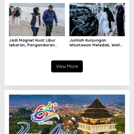
Wisatawan Melemah
Pariwisata
Jadi Magnet Kuat Libur
Jumlah Kunjungan
lebaran, Pangandaran
Wisatawan Meledak, Wali
Gaet 500 Ribu Wisatawan
Kota Bandung Prediksi
Capai Satu Juta
View More