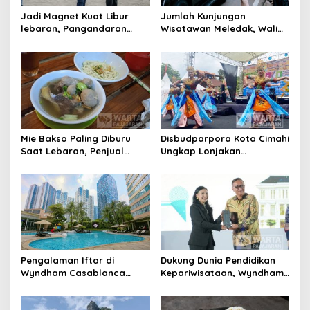
Jadi Magnet Kuat Libur
Jumlah Kunjungan
lebaran, Pangandaran
Wisatawan Meledak, Wali
Gaet 500 Ribu Wisatawan
Kota Bandung Prediksi
Capai Satu Juta
Mie Bakso Paling Diburu
Disbudparpora Kota Cimahi
Saat Lebaran, Penjual
Ungkap Lonjakan
Nikmati Omset Berlipat
Wisatawan Mancanegara,
Ini Alasannya
Pengalaman Iftar di
Dukung Dunia Pendidikan
Wyndham Casablanca
Kepariwisataan, Wyndham
Jakarta Jadikan Ramadan
Casablanca Jakarta
Penuh Kesan
Berikan Dua Room Mewah