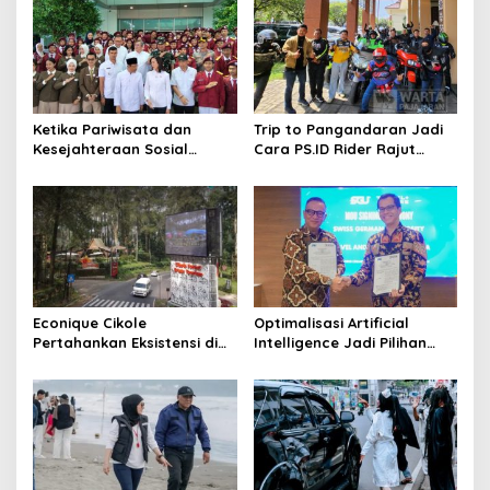
Ketika Pariwisata dan
Trip to Pangandaran Jadi
Kesejahteraan Sosial
Cara PS.ID Rider Rajut
Berpadu; Solusikan
Semangat Kekeluargaan
Ketimpangan Pendidikan
Pajero Sport Indonesia
Melalui Sekolah Rakyat
Econique Cikole
Optimalisasi Artificial
Pertahankan Eksistensi di
Intelligence Jadi Pilihan
Tengah Tingkat Kunjungan
Transformasi Pendidikan
Wisatawan Melemah
Pariwisata