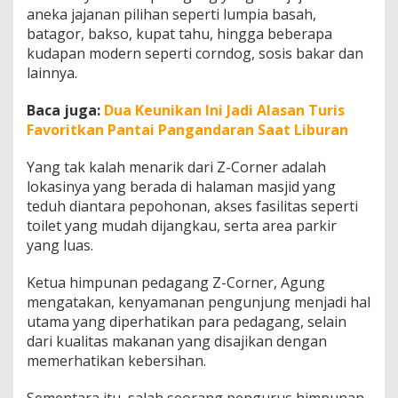
i
aneka jajanan pilihan seperti lumpia basah,
Z
batagor, bakso, kupat tahu, hingga beberapa
-
kudapan modern seperti corndog, sosis bakar dan
C
lainnya.
o
r
n
Baca juga:
Dua Keunikan Ini Jadi Alasan Turis
e
Favoritkan Pantai Pangandaran Saat Liburan
r
B
Yang tak kalah menarik dari Z-Corner adalah
a
n
lokasinya yang berada di halaman masjid yang
d
teduh diantara pepohonan, akses fasilitas seperti
u
toilet yang mudah dijangkau, serta area parkir
n
yang luas.
g
Ketua himpunan pedagang Z-Corner, Agung
mengatakan, kenyamanan pengunjung menjadi hal
utama yang diperhatikan para pedagang, selain
dari kualitas makanan yang disajikan dengan
memerhatikan kebersihan.