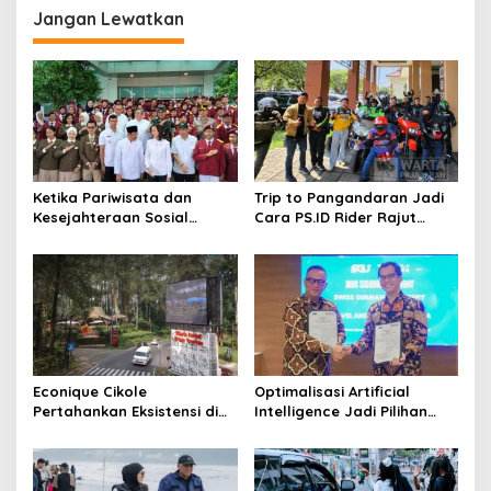
Jangan Lewatkan
Ketika Pariwisata dan
Trip to Pangandaran Jadi
Kesejahteraan Sosial
Cara PS.ID Rider Rajut
Berpadu; Solusikan
Semangat Kekeluargaan
Ketimpangan Pendidikan
Pajero Sport Indonesia
Melalui Sekolah Rakyat
Econique Cikole
Optimalisasi Artificial
Pertahankan Eksistensi di
Intelligence Jadi Pilihan
Tengah Tingkat Kunjungan
Transformasi Pendidikan
Wisatawan Melemah
Pariwisata