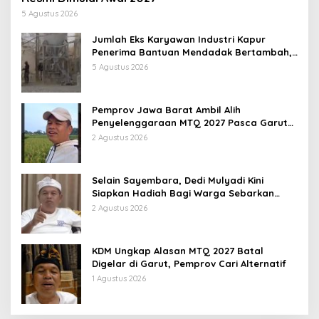
5 Agustus 2026
Jumlah Eks Karyawan Industri Kapur
Penerima Bantuan Mendadak Bertambah,
KDM: Kita Identifikasi
5 Agustus 2026
Pemprov Jawa Barat Ambil Alih
Penyelenggaraan MTQ 2027 Pasca Garut
Mundur Jadi Tuan Rumah
2 Agustus 2026
Selain Sayembara, Dedi Mulyadi Kini
Siapkan Hadiah Bagi Warga Sebarkan
Lokasi Penjualan Narkotika
2 Agustus 2026
KDM Ungkap Alasan MTQ 2027 Batal
Digelar di Garut, Pemprov Cari Alternatif
1 Agustus 2026