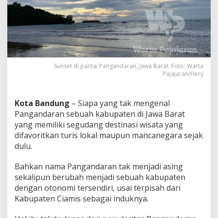
A
l
a
s
a
n
T
u
Sunset di pantai Pangandaran, Jawa Barat. Foto: Warta
r
Pajajaran/Hery
i
s
F
Kota Bandung
– Siapa yang tak mengenal
a
Pangandaran sebuah kabupaten di Jawa Barat
v
yang memiliki segudang destinasi wisata yang
o
difavoritkan turis lokal maupun mancanegara sejak
r
i
dulu.
t
k
Bahkan nama Pangandaran tak menjadi asing
a
sekalipun berubah menjadi sebuah kabupaten
n
dengan otonomi tersendiri, usai terpisah dari
P
a
Kabupaten Ciamis sebagai induknya.
n
t