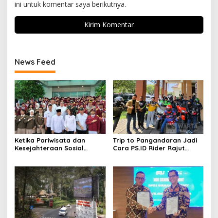
ini untuk komentar saya berikutnya.
News Feed
Ketika Pariwisata dan
Trip to Pangandaran Jadi
Kesejahteraan Sosial
Cara PS.ID Rider Rajut
Berpadu; Solusikan
Semangat Kekeluargaan
Ketimpangan Pendidikan
Pajero Sport Indonesia
Melalui Sekolah Rakyat