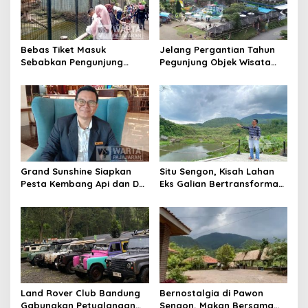
Bebas Tiket Masuk
Jelang Pergantian Tahun
Sebabkan Pengunjung
Pegunjung Objek Wisata
Bandung Zoo Membeludak
Darajat Pass Membeludak,
Samai Libur Lebaran
Update Harga Tiketnya
Disini
Grand Sunshine Siapkan
Situ Sengon, Kisah Lahan
Pesta Kembang Api dan DJ
Eks Galian Bertransformasi
Performance Sambut Libur
Jadi Destinasi Nan Indah
Nataru
Land Rover Club Bandung
Bernostalgia di Pawon
Gabungkan Petualangan
Sengon, Makan Bersama