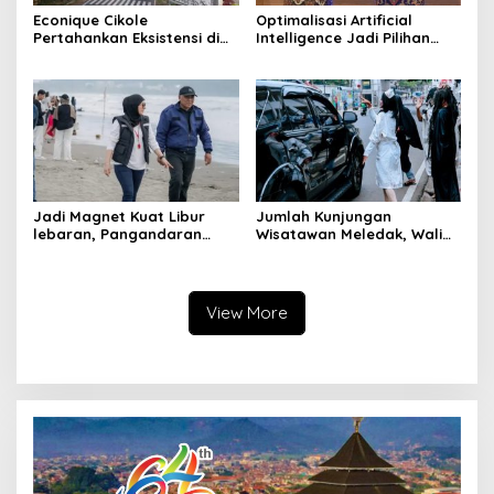
Econique Cikole
Optimalisasi Artificial
Pertahankan Eksistensi di
Intelligence Jadi Pilihan
Tengah Tingkat Kunjungan
Transformasi Pendidikan
Wisatawan Melemah
Pariwisata
Jadi Magnet Kuat Libur
Jumlah Kunjungan
lebaran, Pangandaran
Wisatawan Meledak, Wali
Gaet 500 Ribu Wisatawan
Kota Bandung Prediksi
Capai Satu Juta
View More