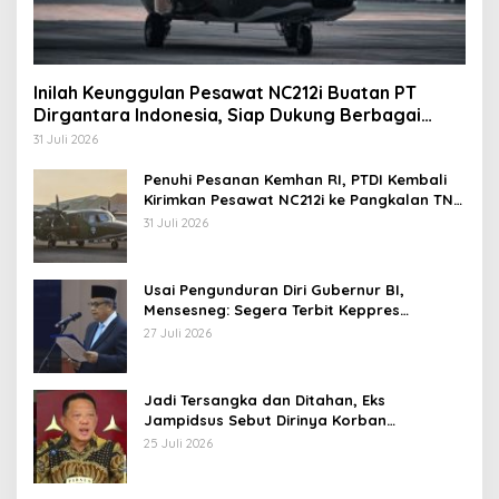
Inilah Keunggulan Pesawat NC212i Buatan PT
Dirgantara Indonesia, Siap Dukung Berbagai
Operasi TNI
31 Juli 2026
Penuhi Pesanan Kemhan RI, PTDI Kembali
Kirimkan Pesawat NC212i ke Pangkalan TNI
AU
31 Juli 2026
Usai Pengunduran Diri Gubernur BI,
Mensesneg: Segera Terbit Keppres
Pemberhentian dengan Hormat
27 Juli 2026
Jadi Tersangka dan Ditahan, Eks
Jampidsus Sebut Dirinya Korban
Kriminalisasi
25 Juli 2026