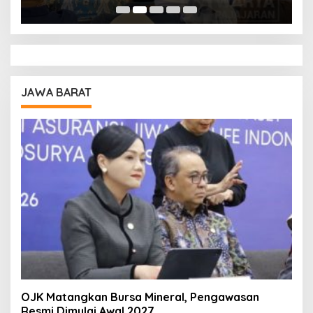
Pendidikan
A
JAWA BARAT
OJK Matangkan Bursa Mineral, Pengawasan
Resmi Dimulai Awal 2027