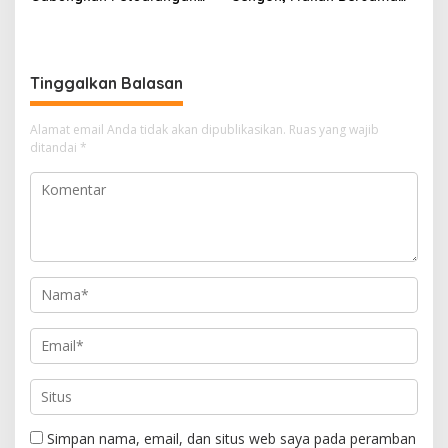
dan Aksi Lingkungan dalam
Ala Kampung Sunda
Liwet 5
“Baheula”
Tinggalkan Balasan
Alamat email Anda tidak akan dipublikasikan.
Ruas yang wajib
ditandai
*
Simpan nama, email, dan situs web saya pada peramban