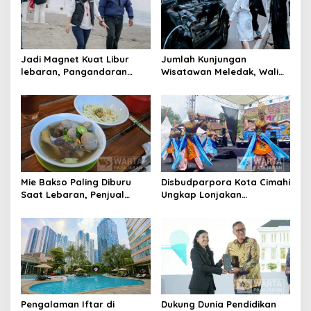
Jadi Magnet Kuat Libur
Jumlah Kunjungan
lebaran, Pangandaran
Wisatawan Meledak, Wali
Gaet 500 Ribu Wisatawan
Kota Bandung Prediksi
Capai Satu Juta
Mie Bakso Paling Diburu
Disbudparpora Kota Cimahi
Saat Lebaran, Penjual
Ungkap Lonjakan
Nikmati Omset Berlipat
Wisatawan Mancanegara,
Ini Alasannya
Pengalaman Iftar di
Dukung Dunia Pendidikan