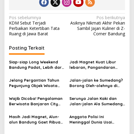
N
Pos sebelumnya
Pos berikutnya
KDM Sebut Terjadi
Asiknya Nikmati Akhir Pekan
a
Perbaikan Ketertiban Tata
Sambil Jajan Kuliner di Z-
v
Ruang di Jawa Barat
Corner Bandung
i
Posting Terkait
g
a
Siap-siap Long Weekend
Jadi Magnet Kuat Libur
s
Bandung Padat, Lebih dari
lebaran, Pangandaran
100 Ribu Kendaraan
Gaet 500 Ribu Wisatawan
i
Datang
Jelang Pergantian Tahun
Jalan-jalan ke Sumedang?
p
Pegunjung Objek Wisata
Borong Oleh-olehnya di
Darajat Pass Membeludak,
Outlet Pusat Kota Ini,
o
Update Harga Tiketnya
Recommended!
Wajib Dicoba! Pengalaman
Serunya Jalan Kaki dan
s
Disini
Berwisata Banjaran City
Jalan-jalan Ala Sumedang
Tour yang Bikin Full Senyum
Walkers
Masih Jadi Magnet, Alun-
Anggota Polisi Ini
alun Bandung Gaet Ribuan
Meninggal Dunia Usai
Wisatawan Nikmati Libur
Berusaha Selamatkan
Lebaran
Wisatawan di Pangandaran