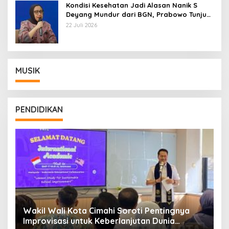
Kondisi Kesehatan Jadi Alasan Nanik S
Deyang Mundur dari BGN, Prabowo Tunjuk
Wamentan Sudaryono
22 Juli 2026
MUSIK
PENDIDIKAN
Wakil Wali Kota Cimahi Soroti Pentingnya
Y
Improvisasi untuk Keberlanjutan Dunia
S