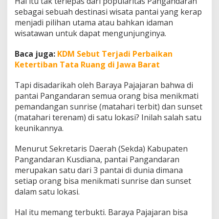
Hal itu tak terlepas dari popularitas Pangandaran
a
sebagai sebuah destinasi wisata pantai yang kerap
i
menjadi pilihan utama atau bahkan idaman
P
a
wisatawan untuk dapat mengunjunginya.
n
g
Baca juga:
KDM Sebut Terjadi Perbaikan
a
Ketertiban Tata Ruang di Jawa Barat
n
d
a
Tapi disadarikah oleh Baraya Pajajaran bahwa di
r
pantai Pangandaran semua orang bisa menikmati
a
pemandangan sunrise (matahari terbit) dan sunset
n
(matahari terenam) di satu lokasi? Inilah salah satu
S
keunikannya.
a
a
t
Menurut Sekretaris Daerah (Sekda) Kabupaten
L
Pangandaran Kusdiana, pantai Pangandaran
i
merupakan satu dari 3 pantai di dunia dimana
b
setiap orang bisa menikmati sunrise dan sunset
u
r
dalam satu lokasi.
a
n
Hal itu memang terbukti. Baraya Pajajaran bisa