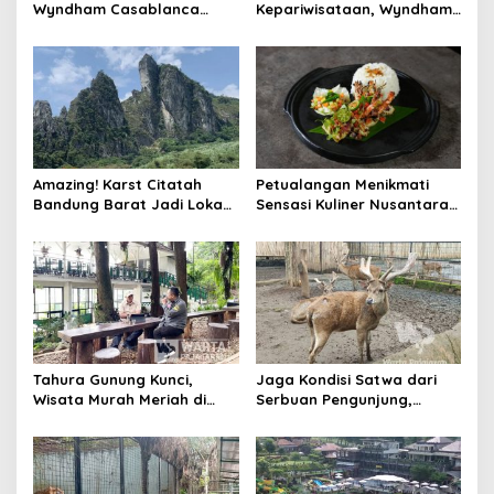
Wyndham Casablanca
Kepariwisataan, Wyndham
Jakarta Jadikan Ramadan
Casablanca Jakarta
Penuh Kesan
Berikan Dua Room Mewah
Amazing! Karst Citatah
Petualangan Menikmati
Bandung Barat Jadi Lokasi
Sensasi Kuliner Nusantara,
Syuting Film Lisa Blackpink
10 Hidangan Indonesia Nan
Menggoda di Wyndham
Culinary Journey
Tahura Gunung Kunci,
Jaga Kondisi Satwa dari
Wisata Murah Meriah di
Serbuan Pengunjung,
Hutan Sarat Sejarah
Manajemen Bandung Zoo
Berlakukan sejumlah
Pembatasan