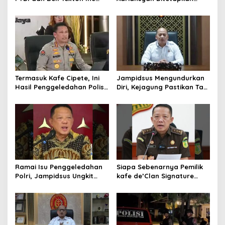
Perkuat Kolaborasi
Tersangka, Polri dan
Kembangkan Industri
Kejagung Rajut Kongsi
Helikopter
Termasuk Kafe Cipete, Ini
Jampidsus Mengundurkan
Hasil Penggeledahan Polisi
Diri, Kejagung Pastikan Tak
dari 12 Lokasi
Ganggu Penegakkan
Hukum di Gedung Bundar
Ramai Isu Penggeledahan
Siapa Sebenarnya Pemilik
Polri, Jampidsus Ungkit
kafe de’Clan Signature
Penegakkan Hukum
yang Digeledah Polisi?
Kejagung RI
Nama Jampidsus
Mendadak Jadi Sorotan