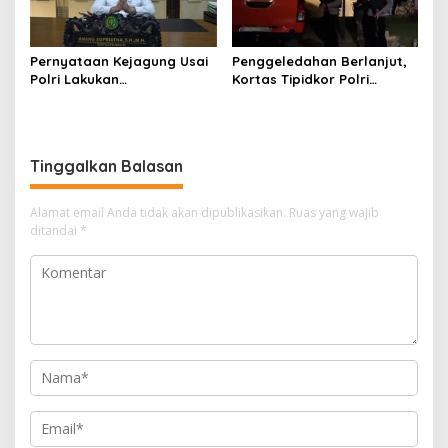
Pernyataan Kejagung Usai
Penggeledahan Berlanjut,
Polri Lakukan
Kortas Tipidkor Polri
Penggeledahan Terkait
Temukan Puluhan Kilogram
Kasus Dugaan Blackout
Emas Batangan di Rumah
Batubara Hingga TPPU
Mewah Bogor
Tinggalkan Balasan
Alamat email Anda tidak akan dipublikasikan.
Ruas yang wajib
ditandai
*