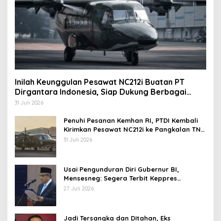
Inilah Keunggulan Pesawat NC212i Buatan PT
Dirgantara Indonesia, Siap Dukung Berbagai
Operasi TNI
31 Juli 2026
Penuhi Pesanan Kemhan RI, PTDI Kembali
Kirimkan Pesawat NC212i ke Pangkalan TNI
AU
31 Juli 2026
Usai Pengunduran Diri Gubernur BI,
Mensesneg: Segera Terbit Keppres
Pemberhentian dengan Hormat
27 Juli 2026
Jadi Tersangka dan Ditahan, Eks