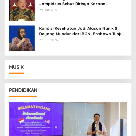
Jampidsus Sebut Dirinya Korban
Kriminalisasi
25 Juli 2026
Kondisi Kesehatan Jadi Alasan Nanik S
Deyang Mundur dari BGN, Prabowo Tunjuk
Wamentan Sudaryono
22 Juli 2026
MUSIK
PENDIDIKAN