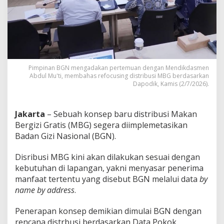
d
i
k
M
i
l
i
k
Pimpinan BGN mengadakan pertemuan dengan Mendikdasmen
K
Abdul Mu'ti, membahas refocusing distribusi MBG berdasarkan
Dapodik, Kamis (2/7/2026).
e
m
e
n
Jakarta
– Sebuah konsep baru distribusi Makan
d
Bergizi Gratis (MBG) segera diimplemetasikan
i
Badan Gizi Nasional (BGN).
k
d
Disribusi MBG kini akan dilakukan sesuai dengan
a
s
kebutuhan di lapangan, yakni menyasar penerima
m
manfaat tertentu yang disebut BGN melalui data
by
e
name by address
.
n
A
Penerapan konsep demikian dimulai BGN dengan
g
a
rencana distrbusi berdasarkan Data Pokok