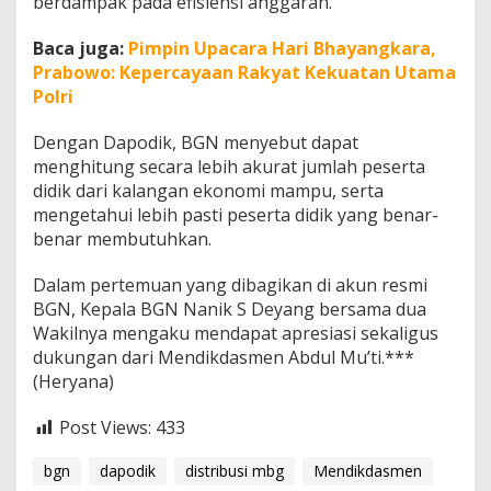
berdampak pada efisiensi anggaran.
n
Baca juga:
Pimpin Upacara Hari Bhayangkara,
Prabowo: Kepercayaan Rakyat Kekuatan Utama
Polri
Dengan Dapodik, BGN menyebut dapat
menghitung secara lebih akurat jumlah peserta
didik dari kalangan ekonomi mampu, serta
mengetahui lebih pasti peserta didik yang benar-
benar membutuhkan.
Dalam pertemuan yang dibagikan di akun resmi
BGN, Kepala BGN Nanik S Deyang bersama dua
Wakilnya mengaku mendapat apresiasi sekaligus
dukungan dari Mendikdasmen Abdul Mu’ti.***
(Heryana)
Post Views:
433
bgn
dapodik
distribusi mbg
Mendikdasmen