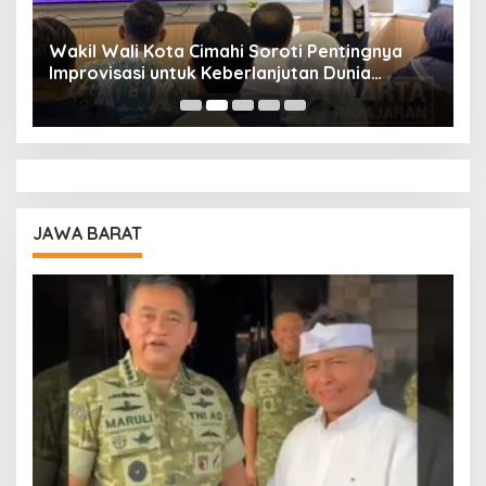
Wakil Wali Kota Cimahi Soroti Pentingnya
Y
Improvisasi untuk Keberlanjutan Dunia
S
Pendidikan
A
JAWA BARAT