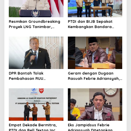
Resmikan Groundbreaking
PTDI dan BIJB Sepakat
Proyek LNG Tanimbar,
Kembangkan Bandara
Prabowo: Sudah Kita
Kertajati Jadi Pusat
Nantikan 28 Tahun
Industri Kedirgantaraan
Nasional
DPR Bantah Tolak
Geram dengan Dugaan
Pembahasan RUU
Rasuah Febrie Adriansyah,
Perampasan Aset
Politisi PDIP Minta Eks
Jampidsus Dihukum Mati
Empat Dekade Bermitra,
Eks Jampidsus Febrie
PTDI dan Bell Texton Inc
Adriansyah Ditetapkan