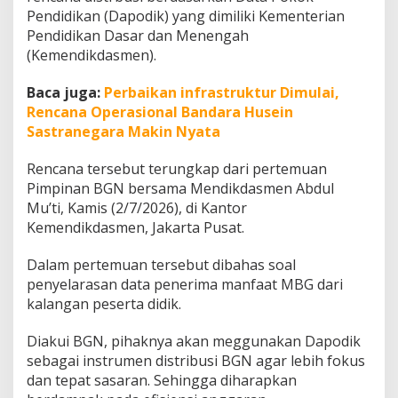
r
Pendidikan (Dapodik) yang dimiliki Kementerian
D
Pendidikan Dasar dan Menengah
i
(Kemendikdasmen).
s
t
r
Baca juga:
Perbaikan infrastruktur Dimulai,
i
Rencana Operasional Bandara Husein
b
Sastranegara Makin Nyata
u
s
Rencana tersebut terungkap dari pertemuan
i
M
Pimpinan BGN bersama Mendikdasmen Abdul
B
Mu’ti, Kamis (2/7/2026), di Kantor
G
Kemendikdasmen, Jakarta Pusat.
T
e
Dalam pertemuan tersebut dibahas soal
p
a
penyelarasan data penerima manfaat MBG dari
t
kalangan peserta didik.
S
a
Diakui BGN, pihaknya akan meggunakan Dapodik
s
sebagai instrumen distribusi BGN agar lebih fokus
a
r
dan tepat sasaran. Sehingga diharapkan
a