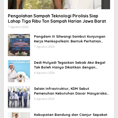
Pengolahan Sampah Teknologi Pirolisis Siap
Lahap Tiga Ribu Ton Sampah Harian Jawa Barat
7 Agustus 2026
Pangdam III Siliwangi Sambut Kunjungan
Kerja Menkopolkam: Bentuk Perhatian
Pemerintah
7 Agustus 2026
Dedi Mulyadi Tegaskan Sebab Aksi Begal
Tak Boleh Hanya Dikaitkan dengan
Ekonomi
6 Agustus 2026
Selain Infrastruktur, KDM Sebut
Pemenuhan Kebutuhan Dasar Masyarakat
Jadi Fokus APBD Jabar 2027
6 Agustus 2026
Kabupaten Bandung dan Cianjur Sepakat