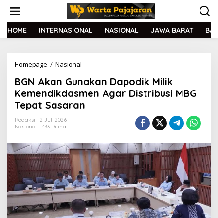
L
e
w
a
HOME
INTERNASIONAL
NASIONAL
JAWA BARAT
BA
t
i
k
Homepage
/
Nasional
B
e
G
k
BGN Akan Gunakan Dapodik Milik
N
o
A
n
Kemendikdasmen Agar Distribusi MBG
k
t
Tepat Sasaran
a
e
n
n
Redaksi
2 Juli 2026
G
Nasional
433 Dilihat
u
n
a
k
a
n
D
a
p
o