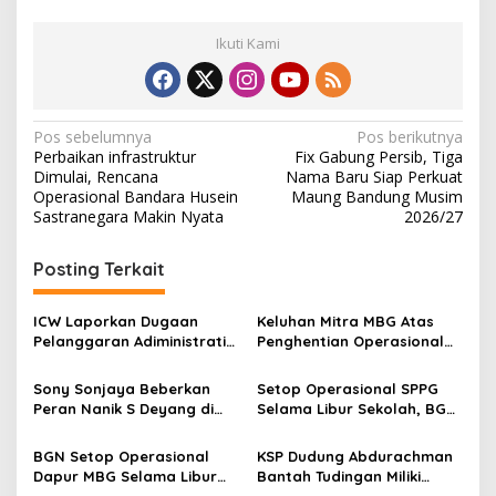
Ikuti Kami
N
Pos sebelumnya
Pos berikutnya
Perbaikan infrastruktur
Fix Gabung Persib, Tiga
a
Dimulai, Rencana
Nama Baru Siap Perkuat
v
Operasional Bandara Husein
Maung Bandung Musim
Sastranegara Makin Nyata
2026/27
i
g
Posting Terkait
a
s
ICW Laporkan Dugaan
Keluhan Mitra MBG Atas
Pelanggaran Adiministratif
Penghentian Operasional
i
Pimpinan BGN Ke
SPPG: Jangan Sampai Kami
p
Ombudsman RI
Masuk Jebakan Batman
Sony Sonjaya Beberkan
Setop Operasional SPPG
Peran Nanik S Deyang di
Selama Libur Sekolah, BGN
o
Pusaran Kasus Dugaan
Klaim Selamatkan
s
Korupsi MBG
Anggaran 3,4 Triliun
BGN Setop Operasional
KSP Dudung Abdurachman
Dapur MBG Selama Libur
Bantah Tudingan Miliki