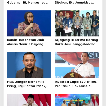
Gubernur BI, Mensesneg:
Ditahan, Eks Jampidsus
Segera Terbit Keppres
Sebut Dirinya Korban
Pemberhentian dengan
Kriminalisasi
Hormat
Kondisi Kesehatan Jadi
Kejagung RI Terima Barang
Alasan Nanik S Deyang
Bukti Hasil Penggeledahan
Mundur dari BGN, Prabowo
Kortas Tipidkor Usai Tes
Tunjuk Wamentan
Keaslian
Sudaryono
MBG Jangan Berhenti di
Investasi Capai 390 Triliun,
Piring, Kaji Rantai Pasok,
Per Tahun Blok Masela
Sampah, dan Nasib
Diproyesikan Produksi 9,5
Ekonomi Lokal
Juta Ton LNG