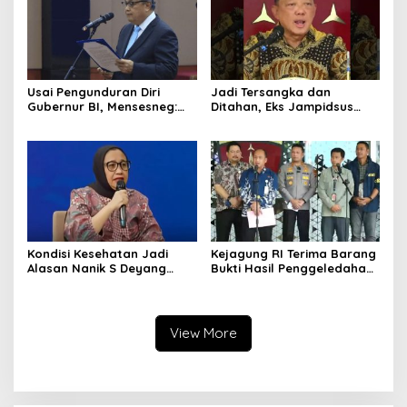
Usai Pengunduran Diri
Jadi Tersangka dan
Gubernur BI, Mensesneg:
Ditahan, Eks Jampidsus
Segera Terbit Keppres
Sebut Dirinya Korban
Pemberhentian dengan
Kriminalisasi
Hormat
Kondisi Kesehatan Jadi
Kejagung RI Terima Barang
Alasan Nanik S Deyang
Bukti Hasil Penggeledahan
Mundur dari BGN, Prabowo
Kortas Tipidkor Usai Tes
Tunjuk Wamentan
Keaslian
Sudaryono
View More