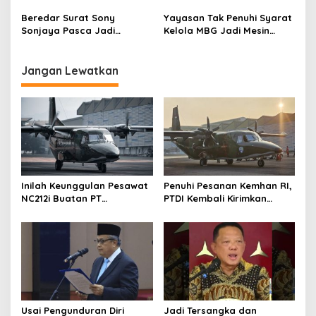
Sekolah Akhir Tahun Ajaran
Dapur MBG
Beredar Surat Sony
Yayasan Tak Penuhi Syarat
Sonjaya Pasca Jadi
Kelola MBG Jadi Mesin
Tersangka Kasus BGN, Kata
Pencetak Uang Dadan
“Hadiah Indah” Curi
Hindayana Cs
Perhatian
Jangan Lewatkan
Inilah Keunggulan Pesawat
Penuhi Pesanan Kemhan RI,
NC212i Buatan PT
PTDI Kembali Kirimkan
Dirgantara Indonesia, Siap
Pesawat NC212i ke
Dukung Berbagai Operasi
Pangkalan TNI AU
TNI
Usai Pengunduran Diri
Jadi Tersangka dan