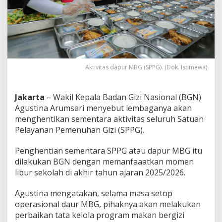
l
D
a
p
u
r
M
B
Aktivitas dapur MBG (SPPG). (Dok. Istimewa)
G
S
e
Jakarta
– Wakil Kepala Badan Gizi Nasional (BGN)
l
Agustina Arumsari menyebut lembaganya akan
a
menghentikan sementara aktivitas seluruh Satuan
m
a
Pelayanan Pemenuhan Gizi (SPPG).
L
i
Penghentian sementara SPPG atau dapur MBG itu
b
dilakukan BGN dengan memanfaaatkan momen
u
libur sekolah di akhir tahun ajaran 2025/2026.
r
S
e
Agustina mengatakan, selama masa setop
k
operasional daur MBG, pihaknya akan melakukan
o
perbaikan tata kelola program makan bergizi
l