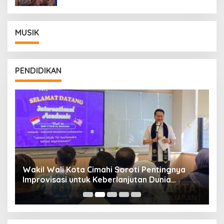
MUSIK
PENDIDIKAN
Wakil Wali Kota Cimahi Soroti Pentingnya
Y
Improvisasi untuk Keberlanjutan Dunia
S
Pendidikan
A