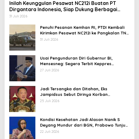
Inilah Keunggulan Pesawat NC212i Buatan PT
Dirgantara Indonesia, Siap Dukung Berbagai
Operasi TNI
31 Juli 2026
Penuhi Pesanan Kemhan RI, PTDI Kembali
Kirimkan Pesawat NC212i ke Pangkalan TNI
AU
31 Juli 2026
Usai Pengunduran Diri Gubernur BI,
Mensesneg: Segera Terbit Keppres
Pemberhentian dengan Hormat
27 Juli 2026
Jadi Tersangka dan Ditahan, Eks
Jampidsus Sebut Dirinya Korban
Kriminalisasi
25 Juli 2026
Kondisi Kesehatan Jadi Alasan Nanik S
Deyang Mundur dari BGN, Prabowo Tunjuk
Wamentan Sudaryono
22 Juli 2026