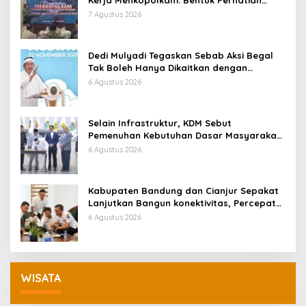
Kerja Menkopolkam: Bentuk Perhatian
Pemerintah
7 Agustus 2026
Dedi Mulyadi Tegaskan Sebab Aksi Begal
Tak Boleh Hanya Dikaitkan dengan
Ekonomi
6 Agustus 2026
Selain Infrastruktur, KDM Sebut
Pemenuhan Kebutuhan Dasar Masyarakat
Jadi Fokus APBD Jabar 2027
6 Agustus 2026
Kabupaten Bandung dan Cianjur Sepakat
Lanjutkan Bangun konektivitas, Percepat
Pertumbuhan Ekonomi Daerah
6 Agustus 2026
WISATA