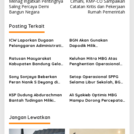
a
Menag Ingatkan Pentingnya
Cimahi, KMP-CO Sampaikan
v
Saling Percaya Demi
Catatan Kritis dan Pekerjaan
Bangun Negara
Rumah Pemerintah
i
g
Posting Terkait
a
s
ICW Laporkan Dugaan
BGN Akan Gunakan
Pelanggaran Adiministratif
Dapodik Milik
i
Pimpinan BGN Ke
Kemendikdasmen Agar
p
Ombudsman RI
Distribusi MBG Tepat
Ratusan Masyarakat
Keluhan Mitra MBG Atas
Sasaran
Kabupaten Bandung Gelar
Penghentian Operasional
o
Unjuk Rasa Minta Program
SPPG: Jangan Sampai Kami
s
MBG Berjalan Normal
Masuk Jebakan Batman
Sony Sonjaya Beberkan
Setop Operasional SPPG
Peran Nanik S Deyang di
Selama Libur Sekolah, BGN
Pusaran Kasus Dugaan
Klaim Selamatkan
Korupsi MBG
Anggaran 3,4 Triliun
KSP Dudung Abdurachman
Ali Syakieb Optimis MBG
Bantah Tudingan Miliki
Mampu Dorong Percepatan
Dapur MBG
Penyelesaian Stunting
Jangan Lewatkan