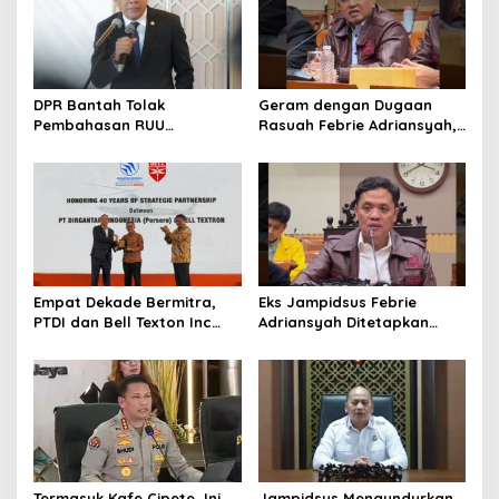
DPR Bantah Tolak
Geram dengan Dugaan
Pembahasan RUU
Rasuah Febrie Adriansyah,
Perampasan Aset
Politisi PDIP Minta Eks
Jampidsus Dihukum Mati
Empat Dekade Bermitra,
Eks Jampidsus Febrie
PTDI dan Bell Texton Inc
Adriansyah Ditetapkan
Perkuat Kolaborasi
Tersangka, Polri dan
Kembangkan Industri
Kejagung Rajut Kongsi
Helikopter
Termasuk Kafe Cipete, Ini
Jampidsus Mengundurkan