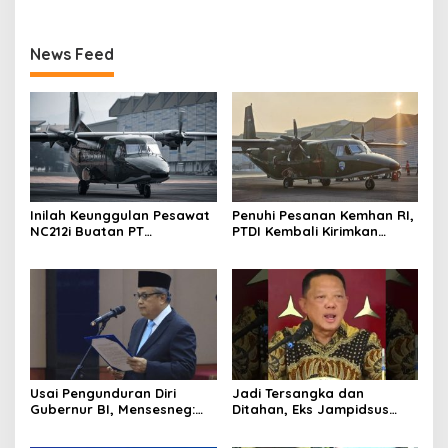
News Feed
Inilah Keunggulan Pesawat
Penuhi Pesanan Kemhan RI,
NC212i Buatan PT
PTDI Kembali Kirimkan
Dirgantara Indonesia, Siap
Pesawat NC212i ke
Dukung Berbagai Operasi
Pangkalan TNI AU
TNI
Usai Pengunduran Diri
Jadi Tersangka dan
Gubernur BI, Mensesneg:
Ditahan, Eks Jampidsus
Segera Terbit Keppres
Sebut Dirinya Korban
Pemberhentian dengan
Kriminalisasi