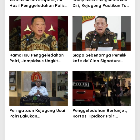
Hasil Penggeledahan Polisi
Diri, Kejagung Pastikan Tak
dari 12 Lokasi
Ganggu Penegakkan
Hukum di Gedung Bundar
Ramai Isu Penggeledahan
Siapa Sebenarnya Pemilik
Polri, Jampidsus Ungkit
kafe de’Clan Signature
Penegakkan Hukum
yang Digeledah Polisi?
Kejagung RI
Nama Jampidsus
Mendadak Jadi Sorotan
Pernyataan Kejagung Usai
Penggeledahan Berlanjut,
Polri Lakukan
Kortas Tipidkor Polri
Penggeledahan Terkait
Temukan Puluhan Kilogram
Kasus Dugaan Blackout
Emas Batangan di Rumah
Batubara Hingga TPPU
Mewah Bogor