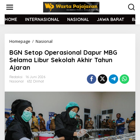
L
e
w
a
HOME
INTERNASIONAL
NASIONAL
JAWA BARAT
BA
t
i
k
Homepage
/
Nasional
B
e
G
k
BGN Setop Operasional Dapur MBG
N
o
S
n
Selama Libur Sekolah Akhir Tahun
e
t
Ajaran
t
e
o
n
Redaksi
16 Juni 2026
p
Nasional
632 Dilihat
O
p
e
r
a
s
i
o
n
a