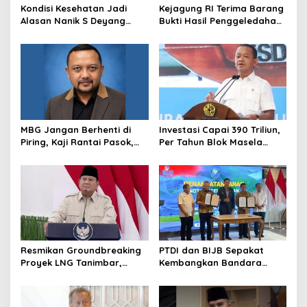
Kondisi Kesehatan Jadi
Kejagung RI Terima Barang
Alasan Nanik S Deyang
Bukti Hasil Penggeledahan
Mundur dari BGN, Prabowo
Kortas Tipidkor Usai Tes
Tunjuk Wamentan
Keaslian
Sudaryono
MBG Jangan Berhenti di
Investasi Capai 390 Triliun,
Piring, Kaji Rantai Pasok,
Per Tahun Blok Masela
Sampah, dan Nasib
Diproyesikan Produksi 9,5
Ekonomi Lokal
Juta Ton LNG
Resmikan Groundbreaking
PTDI dan BIJB Sepakat
Proyek LNG Tanimbar,
Kembangkan Bandara
Prabowo: Sudah Kita
Kertajati Jadi Pusat
Nantikan 28 Tahun
Industri Kedirgantaraan
Nasional