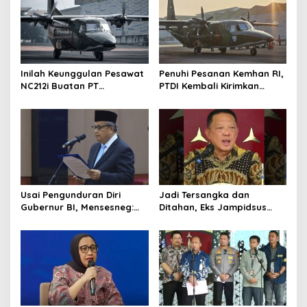
Inilah Keunggulan Pesawat
Penuhi Pesanan Kemhan RI,
NC212i Buatan PT
PTDI Kembali Kirimkan
Dirgantara Indonesia, Siap
Pesawat NC212i ke
Dukung Berbagai Operasi
Pangkalan TNI AU
TNI
Usai Pengunduran Diri
Jadi Tersangka dan
Gubernur BI, Mensesneg:
Ditahan, Eks Jampidsus
Segera Terbit Keppres
Sebut Dirinya Korban
Pemberhentian dengan
Kriminalisasi
Hormat