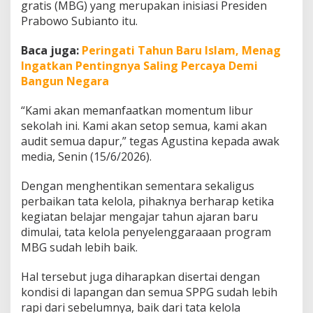
gratis (MBG) yang merupakan inisiasi Presiden
a
h
Prabowo Subianto itu.
A
k
Baca juga:
Peringati Tahun Baru Islam, Menag
h
Ingatkan Pentingnya Saling Percaya Demi
i
Bangun Negara
r
T
a
“Kami akan memanfaatkan momentum libur
h
sekolah ini. Kami akan setop semua, kami akan
u
audit semua dapur,” tegas Agustina kepada awak
n
media, Senin (15/6/2026).
A
j
a
Dengan menghentikan sementara sekaligus
r
perbaikan tata kelola, pihaknya berharap ketika
a
kegiatan belajar mengajar tahun ajaran baru
n
dimulai, tata kelola penyelenggaraaan program
MBG sudah lebih baik.
Hal tersebut juga diharapkan disertai dengan
kondisi di lapangan dan semua SPPG sudah lebih
rapi dari sebelumnya, baik dari tata kelola