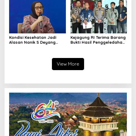
Hormat
Kondisi Kesehatan Jadi
Kejagung RI Terima Barang
Alasan Nanik S Deyang
Bukti Hasil Penggeledahan
Mundur dari BGN, Prabowo
Kortas Tipidkor Usai Tes
Tunjuk Wamentan
Keaslian
Sudaryono
View More