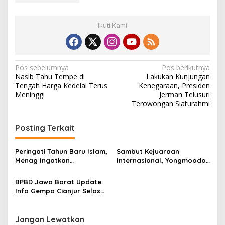
Ikuti Kami
N
Pos sebelumnya
Pos berikutnya
Nasib Tahu Tempe di
Lakukan Kunjungan
a
Tengah Harga Kedelai Terus
Kenegaraan, Presiden
v
Meninggi
Jerman Telusuri
Terowongan Siaturahmi
i
g
Posting Terkait
a
s
Peringati Tahun Baru Islam,
Sambut Kejuaraan
Menag Ingatkan
Internasional, Yongmoodo
i
Pentingnya Saling Percaya
Bogor Raya Segera
p
Demi Bangun Negara
Bangun Dojo Besar
BPBD Jawa Barat Update
Info Gempa Cianjur Selasa
o
22 November
s
Jangan Lewatkan