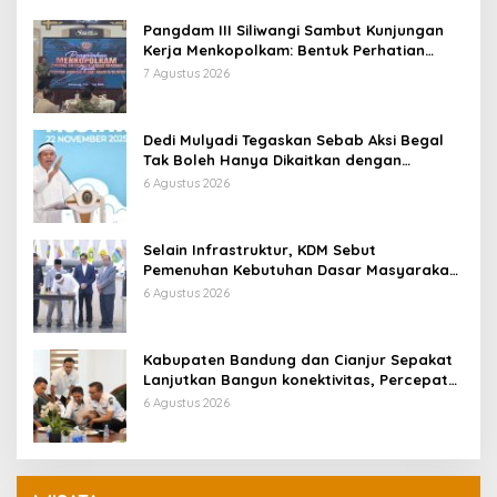
Pangdam III Siliwangi Sambut Kunjungan
Kerja Menkopolkam: Bentuk Perhatian
Pemerintah
7 Agustus 2026
Dedi Mulyadi Tegaskan Sebab Aksi Begal
Tak Boleh Hanya Dikaitkan dengan
Ekonomi
6 Agustus 2026
Selain Infrastruktur, KDM Sebut
Pemenuhan Kebutuhan Dasar Masyarakat
Jadi Fokus APBD Jabar 2027
6 Agustus 2026
Kabupaten Bandung dan Cianjur Sepakat
Lanjutkan Bangun konektivitas, Percepat
Pertumbuhan Ekonomi Daerah
6 Agustus 2026