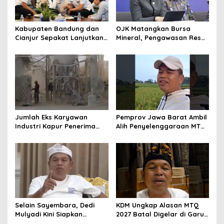
Kabupaten Bandung dan
OJK Matangkan Bursa
Cianjur Sepakat Lanjutkan
Mineral, Pengawasan Resmi
Bangun konektivitas,
Dimulai Awal 2027
Percepat Pertumbuhan
Ekonomi Daerah
Jumlah Eks Karyawan
Pemprov Jawa Barat Ambil
Industri Kapur Penerima
Alih Penyelenggaraan MTQ
Bantuan Mendadak
2027 Pasca Garut Mundur
Bertambah, KDM: Kita
Jadi Tuan Rumah
Identifikasi
Selain Sayembara, Dedi
KDM Ungkap Alasan MTQ
Mulyadi Kini Siapkan
2027 Batal Digelar di Garut,
Hadiah Bagi Warga
Pemprov Cari Alternatif