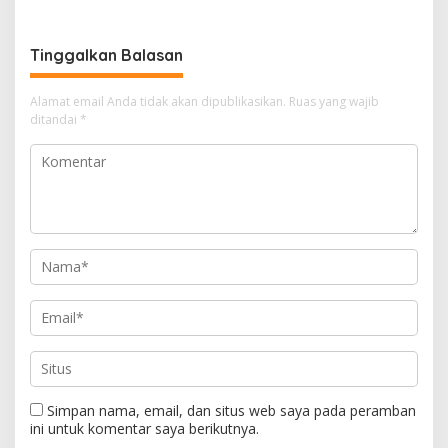
Pengelolaan Sampah
Operasional Sekolah
Tinggalkan Balasan
Alamat email Anda tidak akan dipublikasikan.
Ruas yang wajib
ditandai
*
Simpan nama, email, dan situs web saya pada peramban
ini untuk komentar saya berikutnya.