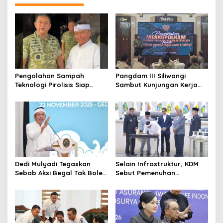
Pengolahan Sampah
Pangdam III Siliwangi
Teknologi Pirolisis Siap
Sambut Kunjungan Kerja
Lahap Tiga Ribu Ton
Menkopolkam: Bentuk
Sampah Harian Jawa
Perhatian Pemerintah
Barat
Dedi Mulyadi Tegaskan
Selain Infrastruktur, KDM
Sebab Aksi Begal Tak Boleh
Sebut Pemenuhan
Hanya Dikaitkan dengan
Kebutuhan Dasar
Ekonomi
Masyarakat Jadi Fokus
APBD Jabar 2027