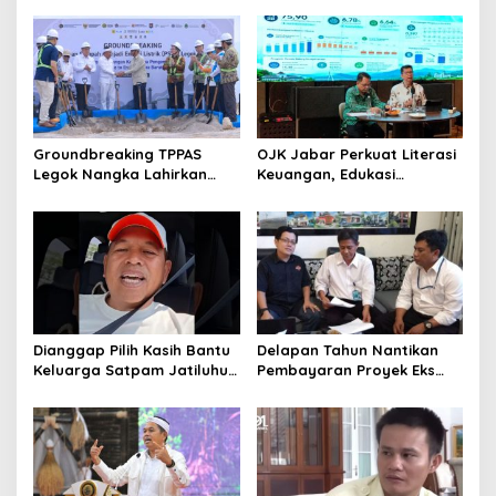
Sebarkan Lokasi Penjualan
Narkotika
Groundbreaking TPPAS
OJK Jabar Perkuat Literasi
Legok Nangka Lahirkan
Keuangan, Edukasi
Harapan Baru
Masyarakat Jadi Kunci
Penyelesaian Sampah
Pertumbuhan Ekonomi
Bandung Raya
Dianggap Pilih Kasih Bantu
Delapan Tahun Nantikan
Keluarga Satpam Jatiluhur
Pembayaran Proyek Eks
dan Korban di Bali, Begini
Wagub Jabar, Konsultan
Penjelasan Dedi Mulyadi
Tasikmalaya Akui Merugi 3,9
Miliar