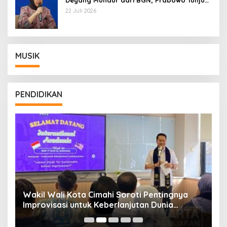
Deyang Mundur dari BGN, Prabowo Tunjuk
Wamentan Sudaryono
22 Juli 2026
MUSIK
PENDIDIKAN
Wakil Wali Kota Cimahi Soroti Pentingnya
Y
Improvisasi untuk Keberlanjutan Dunia
S
Pendidikan
A