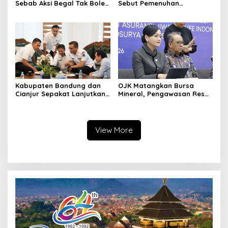
Sebab Aksi Begal Tak Boleh
Sebut Pemenuhan
Hanya Dikaitkan dengan
Kebutuhan Dasar
Ekonomi
Masyarakat Jadi Fokus
APBD Jabar 2027
Kabupaten Bandung dan
OJK Matangkan Bursa
Cianjur Sepakat Lanjutkan
Mineral, Pengawasan Resmi
Bangun konektivitas,
Dimulai Awal 2027
Percepat Pertumbuhan
Ekonomi Daerah
View More