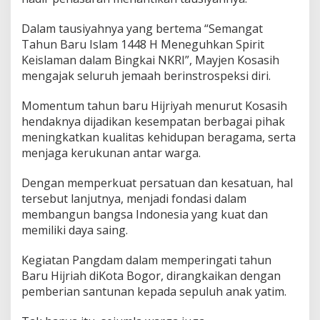
a
n
Dalam tausiyahnya yang bertema “Semangat
T
Tahun Baru Islam 1448 H Meneguhkan Spirit
a
h
Keislaman dalam Bingkai NKRI”, Mayjen Kosasih
u
mengajak seluruh jemaah berinstrospeksi diri.
n
B
Momentum tahun baru Hijriyah menurut Kosasih
a
hendaknya dijadikan kesempatan berbagai pihak
r
u
meningkatkan kualitas kehidupan beragama, serta
I
menjaga kerukunan antar warga.
s
l
Dengan memperkuat persatuan dan kesatuan, hal
a
tersebut lanjutnya, menjadi fondasi dalam
m
K
membangun bangsa Indonesia yang kuat dan
o
memiliki daya saing.
t
a
Kegiatan Pangdam dalam memperingati tahun
B
Baru Hijriah diKota Bogor, dirangkaikan dengan
o
g
pemberian santunan kepada sepuluh anak yatim.
o
r