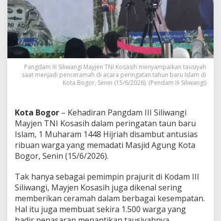
i
J
a
d
i
P
e
n
Pangdam III Siliwangi Mayjen TNI Kosasih menyampaikan tausiyah
c
saat menjadi penceramah di acara peringatan tahun baru Islam di
Kota Bogor, Senin (15/6/2026). (Pendam III Siliwangi)
e
r
a
m
Kota Bogor
– Kehadiran Pangdam III Siliwangi
a
Mayjen TNI Kosasih dalam peringatan taun baru
h
Islam, 1 Muharam 1448 Hijriah disambut antusias
d
ribuan warga yang memadati Masjid Agung Kota
i
P
Bogor, Senin (15/6/2026).
e
r
Tak hanya sebagai pemimpin prajurit di Kodam III
i
Siliwangi, Mayjen Kosasih juga dikenal sering
n
memberikan ceramah dalam berbagai kesempatan.
g
a
Hal itu juga membuat sekira 1.500 warga yang
t
hadir penasaran menantikan tausiyahnya.