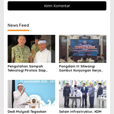
News Feed
Pengolahan Sampah
Pangdam III Siliwangi
Teknologi Pirolisis Siap
Sambut Kunjungan Kerja
Lahap Tiga Ribu Ton
Menkopolkam: Bentuk
Sampah Harian Jawa
Perhatian Pemerintah
Barat
Dedi Mulyadi Tegaskan
Selain Infrastruktur, KDM