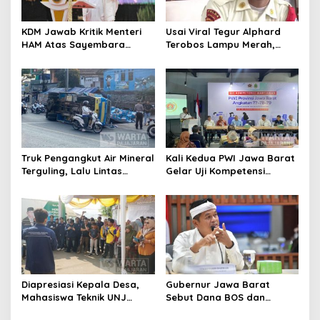
KDM Jawab Kritik Menteri
Usai Viral Tegur Alphard
HAM Atas Sayembara
Terobos Lampu Merah,
Penangkapan Begal dan
Fiktor Pilih Tawaran KDM
Pelaku Kejahatan
Jadi Satpam Gedung Sate
Truk Pengangkut Air Mineral
Kali Kedua PWI Jawa Barat
Terguling, Lalu Lintas
Gelar Uji Kompetensi
Jatinangor Seketika
Wartawan 2026
Memadat
Diapresiasi Kepala Desa,
Gubernur Jawa Barat
Mahasiswa Teknik UNJ
Sebut Dana BOS dan
Serahkan Bantuan Mesin
Bantuan Pemprov Cukupi