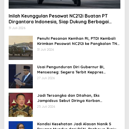
Inilah Keunggulan Pesawat NC212i Buatan PT
Dirgantara Indonesia, Siap Dukung Berbagai
Operasi TNI
31 Juli 2026
Penuhi Pesanan Kemhan RI, PTDI Kembali
Kirimkan Pesawat NC212i ke Pangkalan TNI
AU
31 Juli 2026
Usai Pengunduran Diri Gubernur BI,
Mensesneg: Segera Terbit Keppres
Pemberhentian dengan Hormat
27 Juli 2026
Jadi Tersangka dan Ditahan, Eks
Jampidsus Sebut Dirinya Korban
Kriminalisasi
25 Juli 2026
Kondisi Kesehatan Jadi Alasan Nanik S