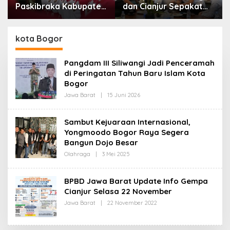
Paskibraka Kabupaten
dan Cianjur Sepakat
Bandung Mulai Ikuti
Lanjutkan Bangun
Pemusatan Latihan
konektivitas, Percepat
Pertumbuhan Ekonomi
kota Bogor
Daerah
Pangdam III Siliwangi Jadi Penceramah
di Peringatan Tahun Baru Islam Kota
Bogor
Jawa Barat
|
15 Juni 2026
O
L
E
H
Sambut Kejuaraan Internasional,
R
Yongmoodo Bogor Raya Segera
E
D
Bangun Dojo Besar
A
K
Olahraga
|
3 Mei 2025
O
S
L
I
E
H
BPBD Jawa Barat Update Info Gempa
R
Cianjur Selasa 22 November
E
D
Jawa Barat
|
22 November 2022
O
A
L
K
E
S
H
I