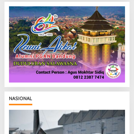
R
E
D
A
K
S
I
NASIONAL