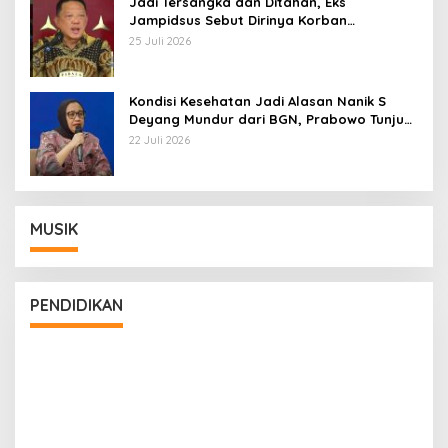
Jadi Tersangka dan Ditahan, Eks
Jampidsus Sebut Dirinya Korban
Kriminalisasi
25 Juli 2026
Kondisi Kesehatan Jadi Alasan Nanik S
Deyang Mundur dari BGN, Prabowo Tunjuk
Wamentan Sudaryono
22 Juli 2026
MUSIK
PENDIDIKAN