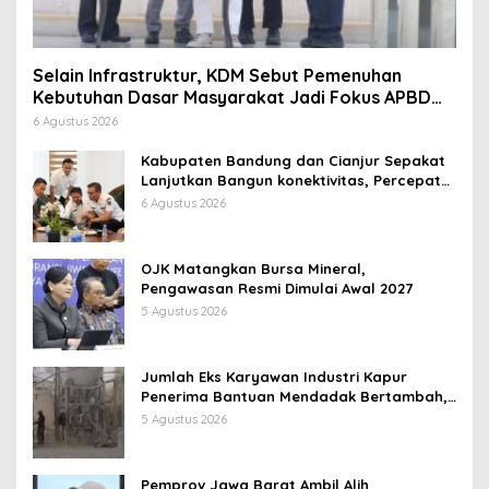
Selain Infrastruktur, KDM Sebut Pemenuhan
Kebutuhan Dasar Masyarakat Jadi Fokus APBD
Jabar 2027
6 Agustus 2026
Kabupaten Bandung dan Cianjur Sepakat
Lanjutkan Bangun konektivitas, Percepat
Pertumbuhan Ekonomi Daerah
6 Agustus 2026
OJK Matangkan Bursa Mineral,
Pengawasan Resmi Dimulai Awal 2027
5 Agustus 2026
Jumlah Eks Karyawan Industri Kapur
Penerima Bantuan Mendadak Bertambah,
KDM: Kita Identifikasi
5 Agustus 2026
Pemprov Jawa Barat Ambil Alih