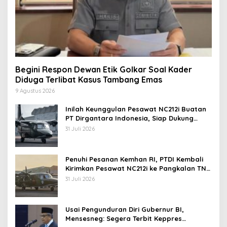
Begini Respon Dewan Etik Golkar Soal Kader
Diduga Terlibat Kasus Tambang Emas
9 Agustus 2026
Inilah Keunggulan Pesawat NC212i Buatan
PT Dirgantara Indonesia, Siap Dukung
Berbagai Operasi TNI
31 Juli 2026
Penuhi Pesanan Kemhan RI, PTDI Kembali
Kirimkan Pesawat NC212i ke Pangkalan TNI
AU
31 Juli 2026
Usai Pengunduran Diri Gubernur BI,
Mensesneg: Segera Terbit Keppres