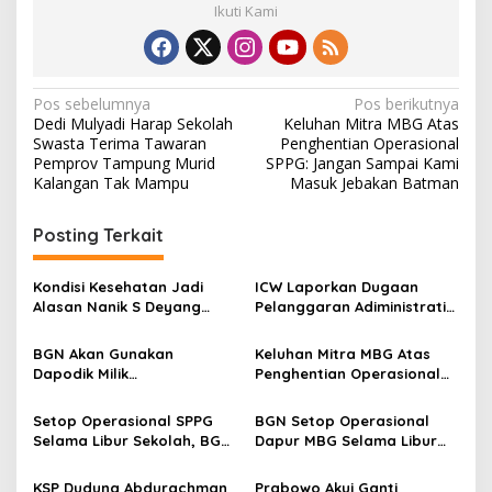
Ikuti Kami
N
Pos sebelumnya
Pos berikutnya
Dedi Mulyadi Harap Sekolah
Keluhan Mitra MBG Atas
a
Swasta Terima Tawaran
Penghentian Operasional
v
Pemprov Tampung Murid
SPPG: Jangan Sampai Kami
Kalangan Tak Mampu
Masuk Jebakan Batman
i
g
Posting Terkait
a
s
Kondisi Kesehatan Jadi
ICW Laporkan Dugaan
Alasan Nanik S Deyang
Pelanggaran Adiministratif
i
Mundur dari BGN, Prabowo
Pimpinan BGN Ke
p
Tunjuk Wamentan
Ombudsman RI
BGN Akan Gunakan
Keluhan Mitra MBG Atas
Sudaryono
Dapodik Milik
Penghentian Operasional
o
Kemendikdasmen Agar
SPPG: Jangan Sampai Kami
s
Distribusi MBG Tepat
Masuk Jebakan Batman
Setop Operasional SPPG
BGN Setop Operasional
Sasaran
Selama Libur Sekolah, BGN
Dapur MBG Selama Libur
Klaim Selamatkan
Sekolah Akhir Tahun Ajaran
Anggaran 3,4 Triliun
KSP Dudung Abdurachman
Prabowo Akui Ganti