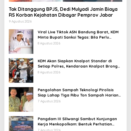
Tak Ditanggung BPJS, Dedi Mulyadi Jamin Biaya
RS Korban Kejahatan Dibayar Pemprov Jabar
9 Agustus 2026
Viral Live Tiktok ASN Bandung Barat, KDM
Minta Bupati Sanksi Tegas: Bila Perlu
Pemberhentian
8 Agustus 2026
KDM Akan Siapkan Knalpot Standar di
Setiap Polres, Kendaraan Knalpot Brong
Tertangkap Langsung Ganti
8 Agustus 2026
Pengolahan Sampah Teknologi Pirolisis
Siap Lahap Tiga Ribu Ton Sampah Harian
Jawa Barat
7 Agustus 2026
Pangdam III Siliwangi Sambut Kunjungan
Kerja Menkopolkam: Bentuk Perhatian
Pemerintah
7 Agustus 2026