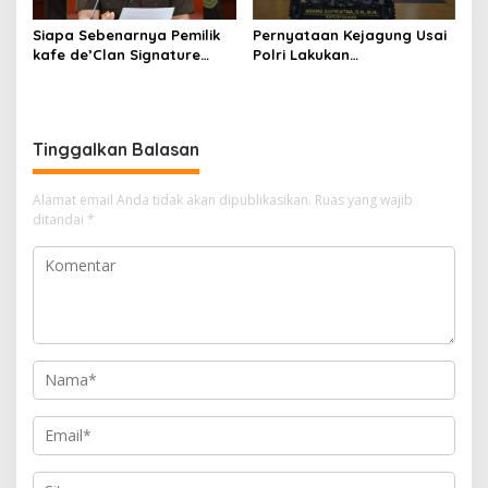
Siapa Sebenarnya Pemilik
Pernyataan Kejagung Usai
kafe de’Clan Signature
Polri Lakukan
yang Digeledah Polisi?
Penggeledahan Terkait
Nama Jampidsus
Kasus Dugaan Blackout
Mendadak Jadi Sorotan
Batubara Hingga TPPU
Tinggalkan Balasan
Alamat email Anda tidak akan dipublikasikan.
Ruas yang wajib
ditandai
*