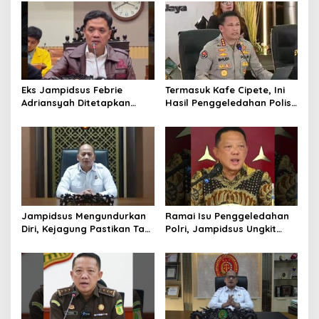
Jampidsus Dihukum Mati
Kembangkan Industri
Helikopter
Eks Jampidsus Febrie
Termasuk Kafe Cipete, Ini
Adriansyah Ditetapkan
Hasil Penggeledahan Polisi
Tersangka, Polri dan
dari 12 Lokasi
Kejagung Rajut Kongsi
Jampidsus Mengundurkan
Ramai Isu Penggeledahan
Diri, Kejagung Pastikan Tak
Polri, Jampidsus Ungkit
Ganggu Penegakkan
Penegakkan Hukum
Hukum di Gedung Bundar
Kejagung RI