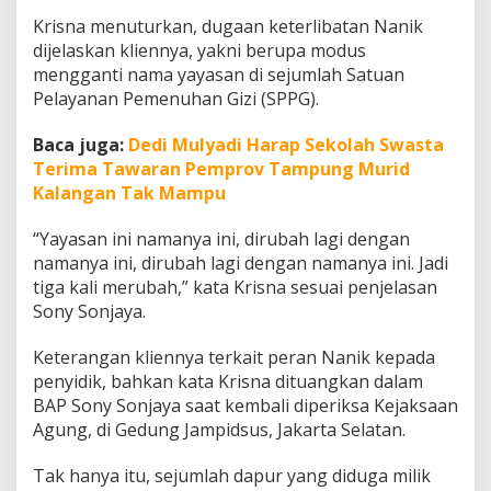
a
Krisna menuturkan, dugaan keterlibatan Nanik
n
dijelaskan kliennya, yakni berupa modus
K
a
mengganti nama yayasan di sejumlah Satuan
s
Pelayanan Pemenuhan Gizi (SPPG).
u
s
Baca juga:
Dedi Mulyadi Harap Sekolah Swasta
D
Terima Tawaran Pemprov Tampung Murid
u
g
Kalangan Tak Mampu
a
a
“Yayasan ini namanya ini, dirubah lagi dengan
n
namanya ini, dirubah lagi dengan namanya ini. Jadi
K
tiga kali merubah,” kata Krisna sesuai penjelasan
o
r
Sony Sonjaya.
u
p
Keterangan kliennya terkait peran Nanik kepada
s
penyidik, bahkan kata Krisna dituangkan dalam
i
BAP Sony Sonjaya saat kembali diperiksa Kejaksaan
M
B
Agung, di Gedung Jampidsus, Jakarta Selatan.
G
Tak hanya itu, sejumlah dapur yang diduga milik