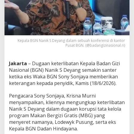
n
P
e
r
a
n
N
a
Kepala BGN Nanik S Deyang dalam sebuah konferensi di kantor
n
Pusat BGN. (@badangizinasional.ri)
i
k
S
Jakarta
– Dugaan keterlibatan Kepala Badan Gizi
D
Nasional (BGN) Nanik S Deyang semakin santer
e
ketika eks Waka BGN Sony Sonjaya memberikan
y
keterangan kepada penyidik, Kamis (18/6/2026).
a
n
g
Pengacara Sony Sonjaya, Krisna Murni
d
menyampaikan, kliennya mengungkap keterlibatan
i
Nanik S Deyang dalam dugaan korupsi tata kelola
P
program Makan Bergizi Gratis (MBG) yang
u
s
menyeret namanya, Lodewyk Pusung, serta eks
a
Kepala BGN Dadan Hindayana.
r