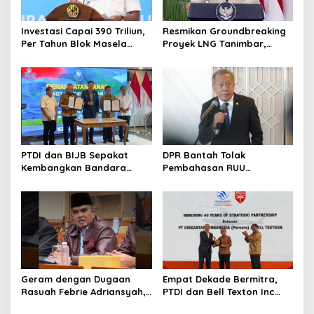
Investasi Capai 390 Triliun,
Resmikan Groundbreaking
Per Tahun Blok Masela
Proyek LNG Tanimbar,
Diproyesikan Produksi 9,5
Prabowo: Sudah Kita
Juta Ton LNG
Nantikan 28 Tahun
PTDI dan BIJB Sepakat
DPR Bantah Tolak
Kembangkan Bandara
Pembahasan RUU
Kertajati Jadi Pusat
Perampasan Aset
Industri Kedirgantaraan
Nasional
Geram dengan Dugaan
Empat Dekade Bermitra,
Rasuah Febrie Adriansyah,
PTDI dan Bell Texton Inc
Politisi PDIP Minta Eks
Perkuat Kolaborasi