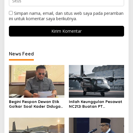
Simpan nama, email, dan situs web saya pada peramban
ini untuk komentar saya berikutnya.
News Feed
Begini Respon Dewan Etik
Inilah Keunggulan Pesawat
Golkar Soal Kader Diduga
NC212i Buatan PT
Terlibat Kasus Tambang
Dirgantara Indonesia, Siap
Emas
Dukung Berbagai Operasi
TNI