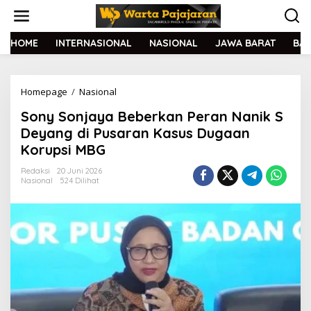
L
e
w
a
HOME
INTERNASIONAL
NASIONAL
JAWA BARAT
BA
t
i
k
Homepage
/
Nasional
S
e
o
k
Sony Sonjaya Beberkan Peran Nanik S
n
o
y
n
Deyang di Pusaran Kasus Dugaan
S
t
Korupsi MBG
o
e
n
n
Redaksi
20 Juni 2026
j
Nasional
524 Dilihat
a
y
a
B
e
b
e
r
k
a