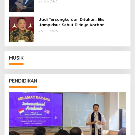
Pemberhentian dengan Hormat
27 Juli 2026
Jadi Tersangka dan Ditahan, Eks
Jampidsus Sebut Dirinya Korban
Kriminalisasi
25 Juli 2026
MUSIK
PENDIDIKAN