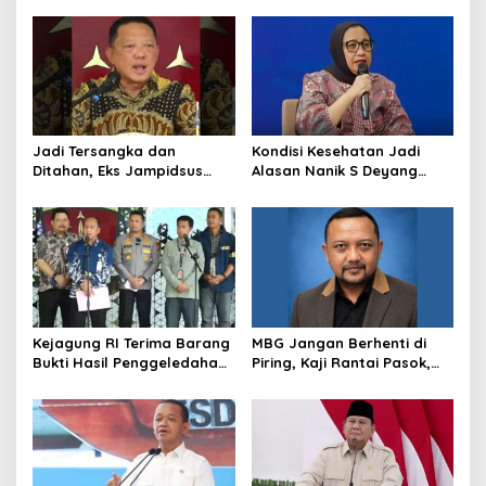
Pangkalan TNI AU
Pemberhentian dengan
Hormat
Jadi Tersangka dan
Kondisi Kesehatan Jadi
Ditahan, Eks Jampidsus
Alasan Nanik S Deyang
Sebut Dirinya Korban
Mundur dari BGN, Prabowo
Kriminalisasi
Tunjuk Wamentan
Sudaryono
Kejagung RI Terima Barang
MBG Jangan Berhenti di
Bukti Hasil Penggeledahan
Piring, Kaji Rantai Pasok,
Kortas Tipidkor Usai Tes
Sampah, dan Nasib
Keaslian
Ekonomi Lokal