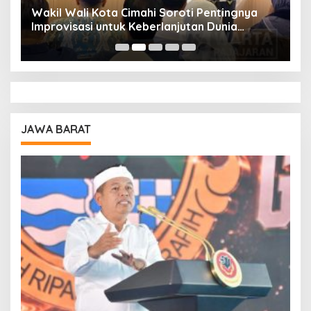
Wakil Wali Kota Cimahi Soroti Pentingnya
Y
Improvisasi untuk Keberlanjutan Dunia
S
Pendidikan
A
JAWA BARAT