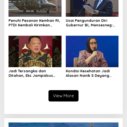
Penuhi Pesanan Kemhan RI,
Usai Pengunduran Diri
PTDI Kembali Kirimkan
Gubernur BI, Mensesneg:
Pesawat NC212i ke
Segera Terbit Keppres
Pangkalan TNI AU
Pemberhentian dengan
Hormat
Jadi Tersangka dan
Kondisi Kesehatan Jadi
Ditahan, Eks Jampidsus
Alasan Nanik S Deyang
Sebut Dirinya Korban
Mundur dari BGN, Prabowo
Kriminalisasi
Tunjuk Wamentan
Sudaryono
View More