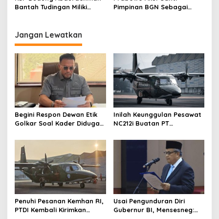
Bantah Tudingan Miliki
Pimpinan BGN Sebagai
Dapur MBG
Langkah Berat
Jangan Lewatkan
Begini Respon Dewan Etik
Inilah Keunggulan Pesawat
Golkar Soal Kader Diduga
NC212i Buatan PT
Terlibat Kasus Tambang
Dirgantara Indonesia, Siap
Emas
Dukung Berbagai Operasi
TNI
Penuhi Pesanan Kemhan RI,
Usai Pengunduran Diri
PTDI Kembali Kirimkan
Gubernur BI, Mensesneg:
Pesawat NC212i ke
Segera Terbit Keppres