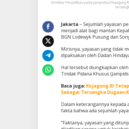
Direktur Penyidikan pada Jampidsus Kejagung 
s
tersang
i
n
P
Jakarta
– Sejumlah yayasan pe
e
menjadi alat bagi mantan Kep
n
c
BGN Lodewyk Pusung dan Sony
e
t
Mirisnya, yayasan yang tidak
a
dipaksakan oleh Dadan Hindaya
k
U
a
Hal tersebut diungkapkan oleh
n
Tindak Pidana Khusus (Jampids
g
D
Baca juga:
Kejagung RI Teta
a
Sebagai Tersangka Dugaan K
d
a
n
Dalam keterangannya kepada a
H
fakta bahwa ada sejumlah yayas
i
n
“Faktanya, yayasan yang ditun
d
dijadikan sarana untuk kejahata
a