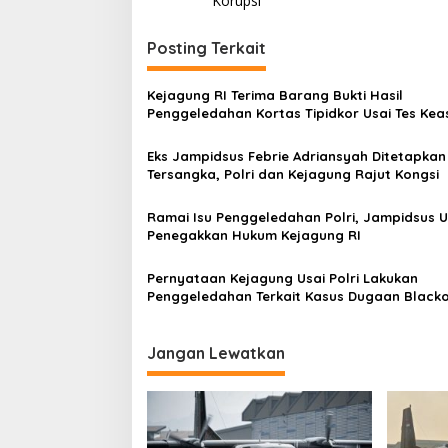
v
Korupsi
i
Posting Terkait
g
a
Kejagung RI Terima Barang Bukti Hasil
s
Penggeledahan Kortas Tipidkor Usai Tes Keas
i
Eks Jampidsus Febrie Adriansyah Ditetapkan
p
Tersangka, Polri dan Kejagung Rajut Kongsi
o
Ramai Isu Penggeledahan Polri, Jampidsus U
s
Penegakkan Hukum Kejagung RI
Pernyataan Kejagung Usai Polri Lakukan
Penggeledahan Terkait Kasus Dugaan Black
Batubara Hingga TPPU
Jangan Lewatkan