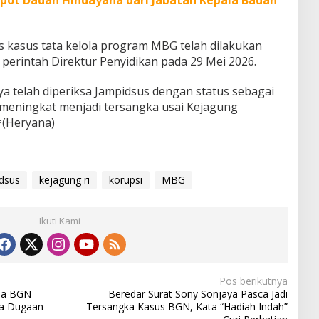
tas kasus tata kelola program MBG telah dilakukan
perintah Direktur Penyidikan pada 29 Mei 2026.
 telah diperiksa Jampidsus dengan status sebagai
 meningkat menjadi tersangka usai Kejagung
*(Heryana)
dsus
kejagung ri
korupsi
MBG
Ikuti Kami
Pos berikutnya
la BGN
Beredar Surat Sony Sonjaya Pasca Jadi
ka Dugaan
Tersangka Kasus BGN, Kata “Hadiah Indah”