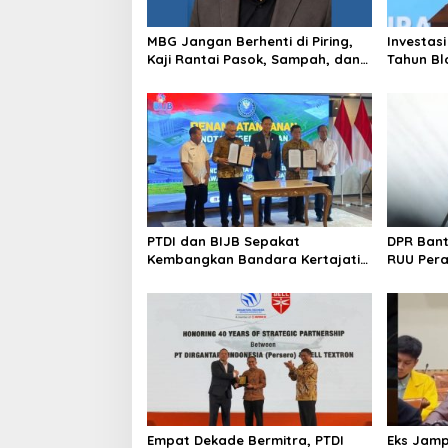
MBG Jangan Berhenti di Piring,
Investasi
Kaji Rantai Pasok, Sampah, dan
Tahun Bl
Nasib Ekonomi Lokal
Produksi
PTDI dan BIJB Sepakat
DPR Ban
Kembangkan Bandara Kertajati
RUU Per
Jadi Pusat Industri
Kedirgantaraan Nasional
Empat Dekade Bermitra, PTDI
Eks Jamp