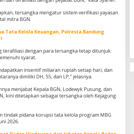
apkan, tersangka mengatur sistem verifikasi yayasan
tal mitra BGN.
na Tata Kelola Keuangan, Polresta Bandung
Penguatan Pendidikan Agama dan
i
Karakter Sekolah Nur Al Rahman
Bikin Sekolah di Malaysia Tertarik
terafiliasi dengan para tersangka tetap ditunjuk
Mempelajarinya
emenuhi syarat.
apatkan insentif miliaran rupiah setiap hari, dan
taranya dimiliki DH, SS, dan LP,” jelasnya.
mnya menjabat Kepala BGN, Lodewyk Pusung, dan
, kini ditetapkan sebagai tersangka oleh Kejagung
 tindak pidana korupsi tata kelola program MBG
uni 2026.
pot Dadan Hindayana dari Jabatan Kepala Badan