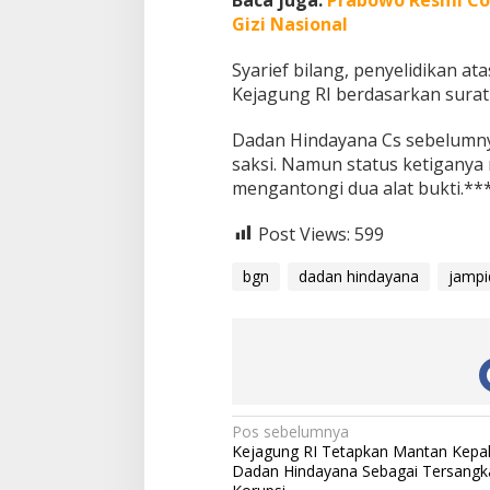
Gizi Nasional
Syarief bilang, penyelidikan a
Kejagung RI berdasarkan surat 
Dadan Hindayana Cs sebelumnya
saksi. Namun status ketiganya
mengantongi dua alat bukti.**
Post Views:
599
bgn
dadan hindayana
jampi
N
Pos sebelumnya
Kejagung RI Tetapkan Mantan Kepa
a
Dadan Hindayana Sebagai Tersang