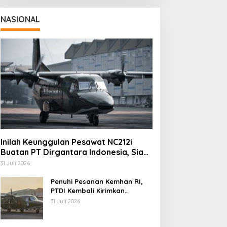
NASIONAL
Inilah Keunggulan Pesawat NC212i
Buatan PT Dirgantara Indonesia, Siap
Dukung Berbagai Operasi TNI
31 Juli 2026
Penuhi Pesanan Kemhan RI,
PTDI Kembali Kirimkan
Pesawat NC212i ke Pangkalan
31 Juli 2026
TNI AU