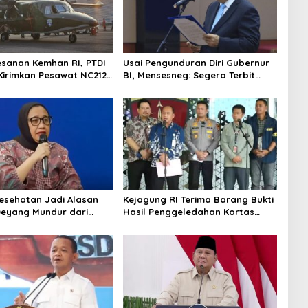
esanan Kemhan RI, PTDI
Usai Pengunduran Diri Gubernur
Kirimkan Pesawat NC212i
BI, Mensesneg: Segera Terbit
alan TNI AU
Keppres Pemberhentian dengan
Hormat
Kesehatan Jadi Alasan
Kejagung RI Terima Barang Bukti
Deyang Mundur dari
Hasil Penggeledahan Kortas
abowo Tunjuk Wamentan
Tipidkor Usai Tes Keaslian
no