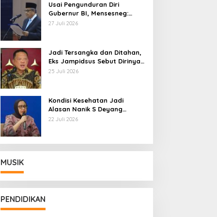
Usai Pengunduran Diri
Gubernur BI, Mensesneg:
Segera Terbit Keppres
27 Juli 2026
Pemberhentian dengan
Hormat
Jadi Tersangka dan Ditahan,
Eks Jampidsus Sebut Dirinya
Korban Kriminalisasi
25 Juli 2026
Kondisi Kesehatan Jadi
Alasan Nanik S Deyang
Mundur dari BGN, Prabowo
22 Juli 2026
Tunjuk Wamentan Sudaryono
MUSIK
PENDIDIKAN