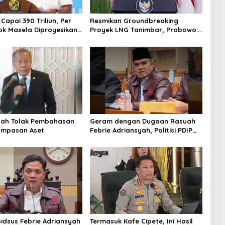
 Capai 390 Triliun, Per
Resmikan Groundbreaking
ok Masela Diproyesikan
Proyek LNG Tanimbar, Prabowo:
 9,5 Juta Ton LNG
Sudah Kita Nantikan 28 Tahun
tah Tolak Pembahasan
Geram dengan Dugaan Rasuah
ampasan Aset
Febrie Adriansyah, Politisi PDIP
Minta Eks Jampidsus Dihukum
Mati
idsus Febrie Adriansyah
Termasuk Kafe Cipete, Ini Hasil