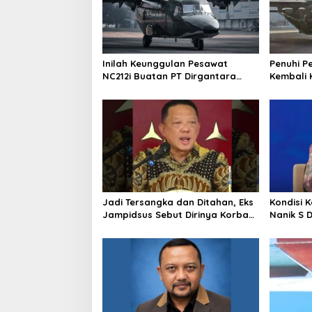
Inilah Keunggulan Pesawat
Penuhi P
NC212i Buatan PT Dirgantara
Kembali 
Indonesia, Siap Dukung Berbagai
ke Pangk
Operasi TNI
Jadi Tersangka dan Ditahan, Eks
Kondisi 
Jampidsus Sebut Dirinya Korban
Nanik S 
Kriminalisasi
BGN, Pr
Sudaryo