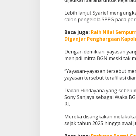
y
a
Lebih lanjut Syarief mengungk
n
calon pengelola SPPG pada por
a
C
Baca juga:
Raih Nilai Sempur
s
Diganjar Penghargaan Kapolr
Dengan demikian, yayasan yang 
menjadi mitra BGN meski tak m
“Yayasan-yayasan tersebut mend
yayasan tersebut terafiliasi dian
Dadan Hindayana yang sebelu
Sony Sanjaya sebagai Waka BGN
RI.
Mereka disangkakan melakukan
sejak tahun 2025 hingga awal J
Baca juga:
Prabowo Resmi Co