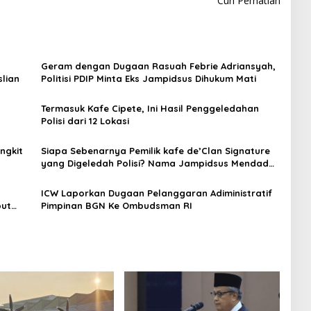
Curi Perhatian
Geram dengan Dugaan Rasuah Febrie Adriansyah,
lian
Politisi PDIP Minta Eks Jampidsus Dihukum Mati
Termasuk Kafe Cipete, Ini Hasil Penggeledahan
Polisi dari 12 Lokasi
ngkit
Siapa Sebenarnya Pemilik kafe de’Clan Signature
yang Digeledah Polisi? Nama Jampidsus Mendadak
Jadi Sorotan
ICW Laporkan Dugaan Pelanggaran Adiministratif
out
Pimpinan BGN Ke Ombudsman RI