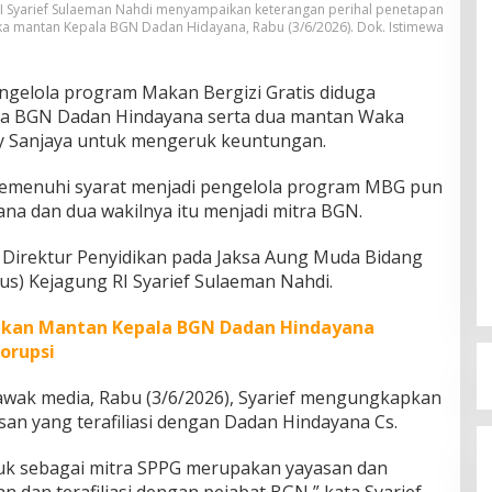
RI Syarief Sulaeman Nahdi menyampaikan keterangan perihal penetapan
ka mantan Kepala BGN Dadan Hidayana, Rabu (3/6/2026). Dok. Istimewa
ngelola program Makan Bergizi Gratis diduga
ala BGN Dadan Hindayana serta dua mantan Waka
 Sanjaya untuk mengeruk keuntungan.
 memenuhi syarat menjadi pengelola program MBG pun
na dan dua wakilnya itu menjadi mitra BGN.
 Direktur Penyidikan pada Jaksa Aung Muda Bidang
us) Kejagung RI Syarief Sulaeman Nahdi.
pkan Mantan Kepala BGN Dadan Hindayana
orupsi
wak media, Rabu (3/6/2026), Syarief mengungkapkan
an yang terafiliasi dengan Dadan Hindayana Cs.
juk sebagai mitra SPPG merupakan yayasan dan
n dan terafiliasi dengan pejabat BGN,” kata Syarief.