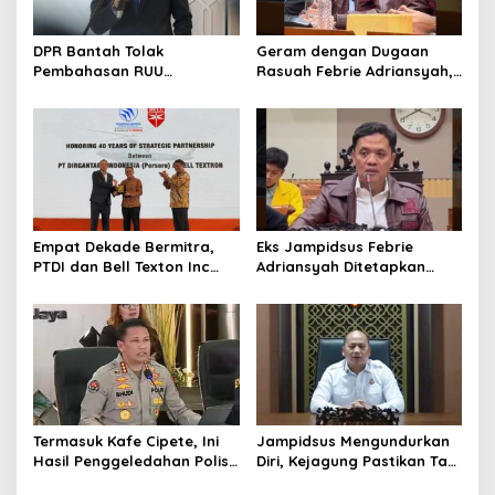
DPR Bantah Tolak
Geram dengan Dugaan
Pembahasan RUU
Rasuah Febrie Adriansyah,
Perampasan Aset
Politisi PDIP Minta Eks
Jampidsus Dihukum Mati
Empat Dekade Bermitra,
Eks Jampidsus Febrie
PTDI dan Bell Texton Inc
Adriansyah Ditetapkan
Perkuat Kolaborasi
Tersangka, Polri dan
Kembangkan Industri
Kejagung Rajut Kongsi
Helikopter
Termasuk Kafe Cipete, Ini
Jampidsus Mengundurkan
Hasil Penggeledahan Polisi
Diri, Kejagung Pastikan Tak
dari 12 Lokasi
Ganggu Penegakkan