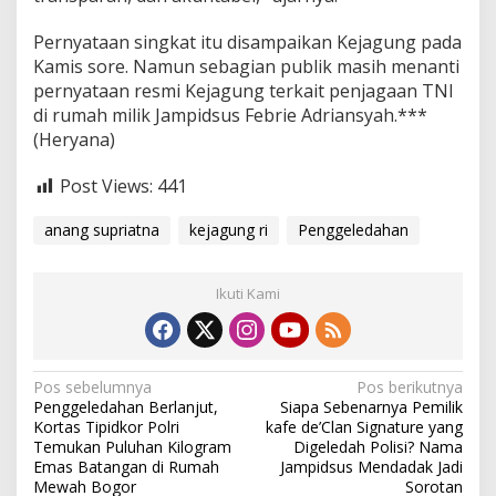
Pernyataan singkat itu disampaikan Kejagung pada
Kamis sore. Namun sebagian publik masih menanti
pernyataan resmi Kejagung terkait penjagaan TNI
di rumah milik Jampidsus Febrie Adriansyah.***
(Heryana)
Post Views:
441
anang supriatna
kejagung ri
Penggeledahan
Ikuti Kami
N
Pos sebelumnya
Pos berikutnya
Penggeledahan Berlanjut,
Siapa Sebenarnya Pemilik
a
Kortas Tipidkor Polri
kafe de’Clan Signature yang
v
Temukan Puluhan Kilogram
Digeledah Polisi? Nama
Emas Batangan di Rumah
Jampidsus Mendadak Jadi
i
Mewah Bogor
Sorotan