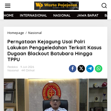
L
e
w
a
HOME
INTERNASIONAL
NASIONAL
JAWA BARAT
BA
t
i
k
Homepage
/
Nasional
P
e
e
k
Pernyataan Kejagung Usai Polri
r
o
n
n
Lakukan Penggeledahan Terkait Kasus
y
t
Dugaan Blackout Batubara Hingga
a
e
TPPU
t
n
a
Redaksi
9 Juli 2026
a
Nasional
441 Dilihat
n
K
e
j
a
g
u
n
g