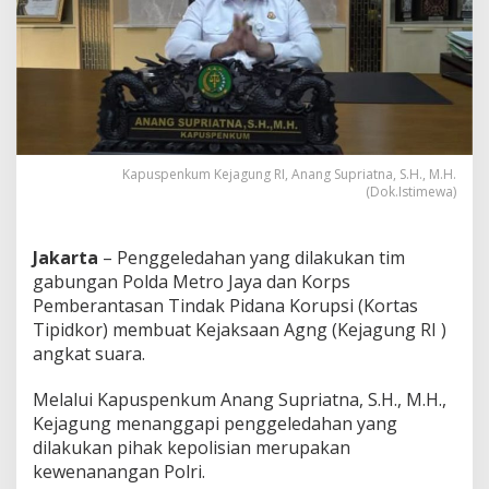
U
s
a
i
P
o
l
r
i
Kapuspenkum Kejagung RI, Anang Supriatna, S.H., M.H.
L
(Dok.Istimewa)
a
k
u
Jakarta
– Penggeledahan yang dilakukan tim
k
gabungan Polda Metro Jaya dan Korps
a
n
Pemberantasan Tindak Pidana Korupsi (Kortas
P
Tipidkor) membuat Kejaksaan Agng (Kejagung RI )
e
angkat suara.
n
g
Melalui Kapuspenkum Anang Supriatna, S.H., M.H.,
g
e
Kejagung menanggapi penggeledahan yang
l
dilakukan pihak kepolisian merupakan
e
kewenanangan Polri.
d