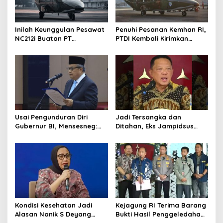
Inilah Keunggulan Pesawat
Penuhi Pesanan Kemhan RI,
NC212i Buatan PT
PTDI Kembali Kirimkan
Dirgantara Indonesia, Siap
Pesawat NC212i ke
Dukung Berbagai Operasi
Pangkalan TNI AU
TNI
Usai Pengunduran Diri
Jadi Tersangka dan
Gubernur BI, Mensesneg:
Ditahan, Eks Jampidsus
Segera Terbit Keppres
Sebut Dirinya Korban
Pemberhentian dengan
Kriminalisasi
Hormat
Kondisi Kesehatan Jadi
Kejagung RI Terima Barang
Alasan Nanik S Deyang
Bukti Hasil Penggeledahan
Mundur dari BGN, Prabowo
Kortas Tipidkor Usai Tes