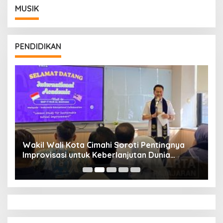
MUSIK
PENDIDIKAN
Wakil Wali Kota Cimahi Soroti Pentingnya
Y
Improvisasi untuk Keberlanjutan Dunia
S
Pendidikan
A