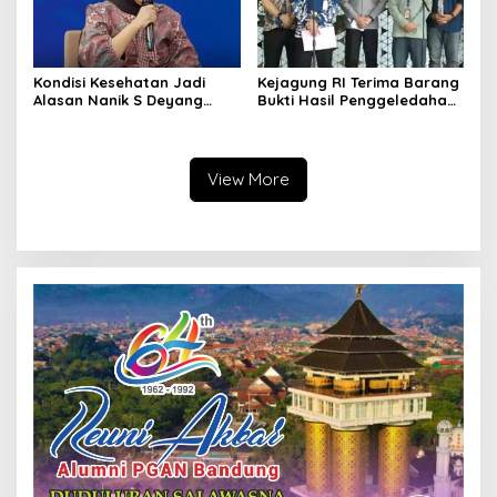
Kondisi Kesehatan Jadi
Kejagung RI Terima Barang
Alasan Nanik S Deyang
Bukti Hasil Penggeledahan
Mundur dari BGN, Prabowo
Kortas Tipidkor Usai Tes
Tunjuk Wamentan
Keaslian
Sudaryono
View More