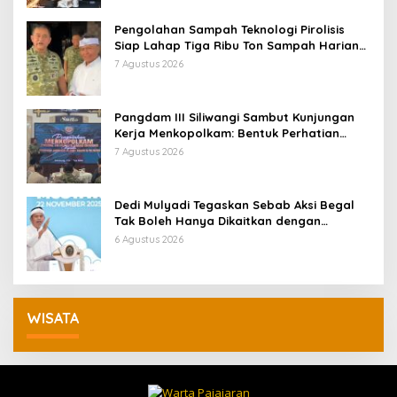
Pengolahan Sampah Teknologi Pirolisis
Siap Lahap Tiga Ribu Ton Sampah Harian
Jawa Barat
7 Agustus 2026
Pangdam III Siliwangi Sambut Kunjungan
Kerja Menkopolkam: Bentuk Perhatian
Pemerintah
7 Agustus 2026
Dedi Mulyadi Tegaskan Sebab Aksi Begal
Tak Boleh Hanya Dikaitkan dengan
Ekonomi
6 Agustus 2026
WISATA