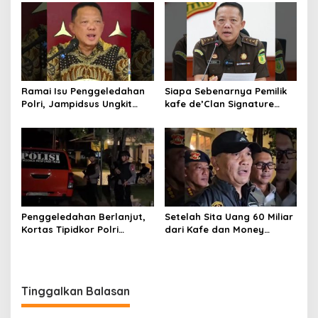
Hukum di Gedung Bundar
Ramai Isu Penggeledahan
Siapa Sebenarnya Pemilik
Polri, Jampidsus Ungkit
kafe de’Clan Signature
Penegakkan Hukum
yang Digeledah Polisi?
Kejagung RI
Nama Jampidsus
Mendadak Jadi Sorotan
Penggeledahan Berlanjut,
Setelah Sita Uang 60 Miliar
Kortas Tipidkor Polri
dari Kafe dan Money
Temukan Puluhan Kilogram
Changer, Kortas Tipidkor
Emas Batangan di Rumah
Lacak Tempat Lain
Mewah Bogor
Tinggalkan Balasan