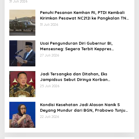
Operasi TNI
31 Juli 2026
Penuhi Pesanan Kemhan RI, PTDI Kembali
Kirimkan Pesawat NC212i ke Pangkalan TNI
AU
31 Juli 2026
Usai Pengunduran Diri Gubernur BI,
Mensesneg: Segera Terbit Keppres
Pemberhentian dengan Hormat
27 Juli 2026
Jadi Tersangka dan Ditahan, Eks
Jampidsus Sebut Dirinya Korban
Kriminalisasi
25 Juli 2026
Kondisi Kesehatan Jadi Alasan Nanik S
Deyang Mundur dari BGN, Prabowo Tunjuk
Wamentan Sudaryono
22 Juli 2026