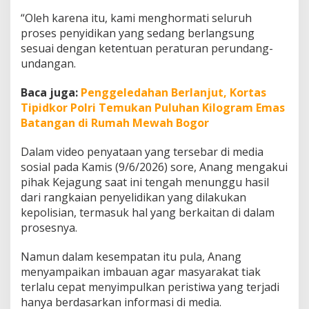
a
“Oleh karena itu, kami menghormati seluruh
h
a
proses penyidikan yang sedang berlangsung
n
sesuai dengan ketentuan peraturan perundang-
T
undangan.
e
r
Baca juga:
Penggeledahan Berlanjut, Kortas
k
a
Tipidkor Polri Temukan Puluhan Kilogram Emas
i
Batangan di Rumah Mewah Bogor
t
K
Dalam video penyataan yang tersebar di media
a
sosial pada Kamis (9/6/2026) sore, Anang mengakui
s
u
pihak Kejagung saat ini tengah menunggu hasil
s
dari rangkaian penyelidikan yang dilakukan
D
kepolisian, termasuk hal yang berkaitan di dalam
u
prosesnya.
g
a
a
Namun dalam kesempatan itu pula, Anang
n
menyampaikan imbauan agar masyarakat tiak
B
terlalu cepat menyimpulkan peristiwa yang terjadi
l
hanya berdasarkan informasi di media.
a