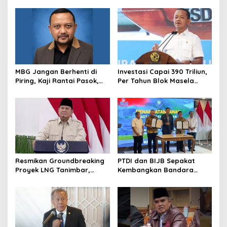
Tunjuk Wamentan
Keaslian
Sudaryono
MBG Jangan Berhenti di
Investasi Capai 390 Triliun,
Piring, Kaji Rantai Pasok,
Per Tahun Blok Masela
Sampah, dan Nasib
Diproyesikan Produksi 9,5
Ekonomi Lokal
Juta Ton LNG
Resmikan Groundbreaking
PTDI dan BIJB Sepakat
Proyek LNG Tanimbar,
Kembangkan Bandara
Prabowo: Sudah Kita
Kertajati Jadi Pusat
Nantikan 28 Tahun
Industri Kedirgantaraan
Nasional