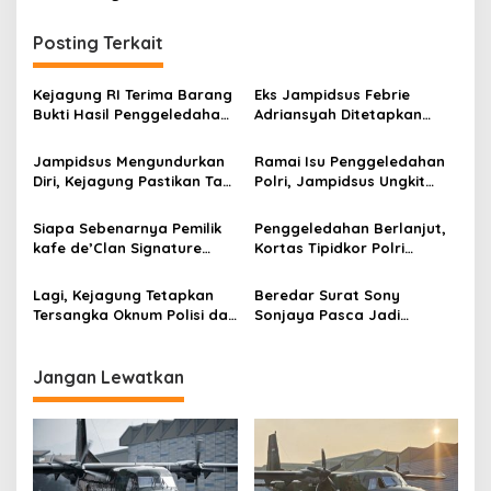
g
Posting Terkait
a
s
Kejagung RI Terima Barang
Eks Jampidsus Febrie
i
Bukti Hasil Penggeledahan
Adriansyah Ditetapkan
p
Kortas Tipidkor Usai Tes
Tersangka, Polri dan
Keaslian
Kejagung Rajut Kongsi
Jampidsus Mengundurkan
Ramai Isu Penggeledahan
o
Diri, Kejagung Pastikan Tak
Polri, Jampidsus Ungkit
s
Ganggu Penegakkan
Penegakkan Hukum
Hukum di Gedung Bundar
Kejagung RI
Siapa Sebenarnya Pemilik
Penggeledahan Berlanjut,
kafe de’Clan Signature
Kortas Tipidkor Polri
yang Digeledah Polisi?
Temukan Puluhan Kilogram
Nama Jampidsus
Emas Batangan di Rumah
Lagi, Kejagung Tetapkan
Beredar Surat Sony
Mendadak Jadi Sorotan
Mewah Bogor
Tersangka Oknum Polisi dan
Sonjaya Pasca Jadi
TNI Aktif di Kasus Korupsi
Tersangka Kasus BGN, Kata
MBG
“Hadiah Indah” Curi
Perhatian
Jangan Lewatkan