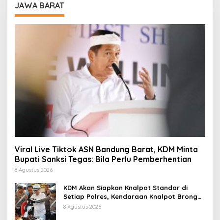
JAWA BARAT
Viral Live Tiktok ASN Bandung Barat, KDM Minta
Bupati Sanksi Tegas: Bila Perlu Pemberhentian
8 Agustus 2026
KDM Akan Siapkan Knalpot Standar di
Setiap Polres, Kendaraan Knalpot Brong
Tertangkap Langsung Ganti
8 Agustus 2026