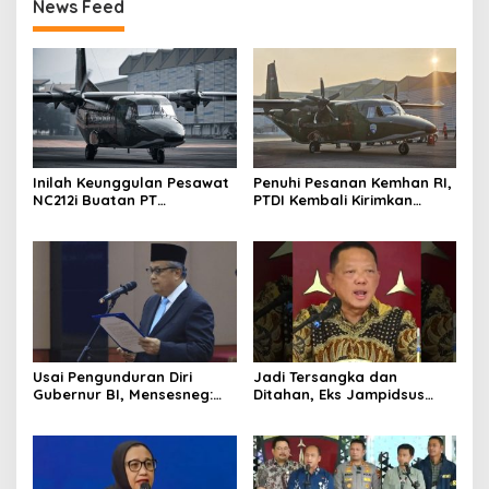
News Feed
Inilah Keunggulan Pesawat
Penuhi Pesanan Kemhan RI,
NC212i Buatan PT
PTDI Kembali Kirimkan
Dirgantara Indonesia, Siap
Pesawat NC212i ke
Dukung Berbagai Operasi
Pangkalan TNI AU
TNI
Usai Pengunduran Diri
Jadi Tersangka dan
Gubernur BI, Mensesneg:
Ditahan, Eks Jampidsus
Segera Terbit Keppres
Sebut Dirinya Korban
Pemberhentian dengan
Kriminalisasi
Hormat