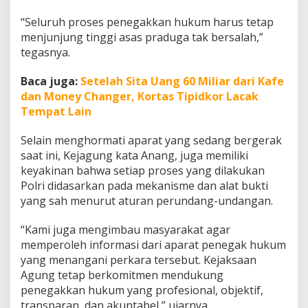
c
k
“Seluruh proses penegakkan hukum harus tetap
o
menjunjung tinggi asas praduga tak bersalah,”
u
tegasnya.
t
B
Baca juga:
Setelah Sita Uang 60 Miliar dari Kafe
a
t
dan Money Changer, Kortas Tipidkor Lacak
u
Tempat Lain
b
a
Selain menghormati aparat yang sedang bergerak
r
saat ini, Kejagung kata Anang, juga memiliki
a
H
keyakinan bahwa setiap proses yang dilakukan
i
Polri didasarkan pada mekanisme dan alat bukti
n
yang sah menurut aturan perundang-undangan.
g
g
“Kami juga mengimbau masyarakat agar
a
T
memperoleh informasi dari aparat penegak hukum
P
yang menangani perkara tersebut. Kejaksaan
P
Agung tetap berkomitmen mendukung
U
penegakkan hukum yang profesional, objektif,
transparan, dan akuntabel,” ujarnya.