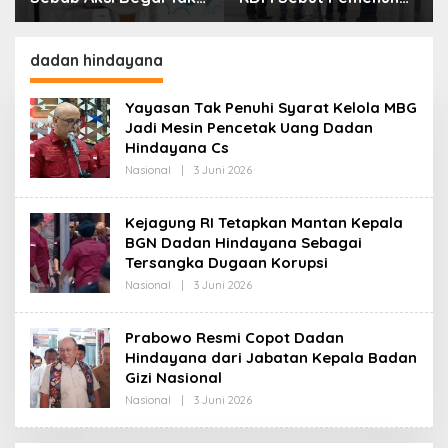
Boleh Hanya Dikaitkan
Kebutuhan Dasar
dengan Ekonomi
Masyarakat Jadi
Fokus APBD Jabar
dadan hindayana
2027
Yayasan Tak Penuhi Syarat Kelola MBG
Jadi Mesin Pencetak Uang Dadan
Hindayana Cs
Nasional
|
3 Juni 2026
O
L
E
H
Kejagung RI Tetapkan Mantan Kepala
R
BGN Dadan Hindayana Sebagai
E
D
Tersangka Dugaan Korupsi
A
K
Nasional
|
3 Juni 2026
O
S
L
I
E
H
Prabowo Resmi Copot Dadan
R
Hindayana dari Jabatan Kepala Badan
E
D
Gizi Nasional
A
K
Nasional
|
3 Juni 2026
O
S
L
I
E
H