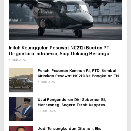
Inilah Keunggulan Pesawat NC212i Buatan PT
Dirgantara Indonesia, Siap Dukung Berbagai
Operasi TNI
31 Juli 2026
Penuhi Pesanan Kemhan RI, PTDI Kembali
Kirimkan Pesawat NC212i ke Pangkalan TNI
AU
31 Juli 2026
Usai Pengunduran Diri Gubernur BI,
Mensesneg: Segera Terbit Keppres
Pemberhentian dengan Hormat
27 Juli 2026
Jadi Tersangka dan Ditahan, Eks