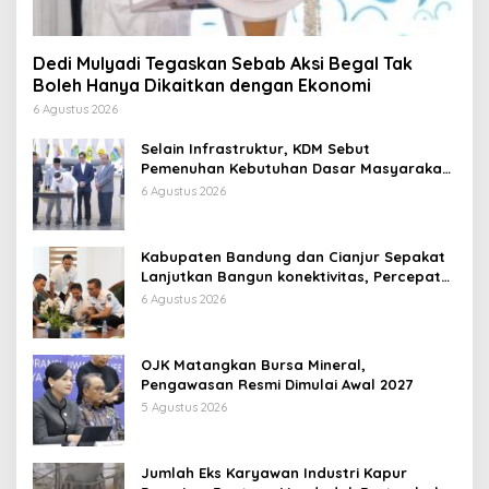
Dedi Mulyadi Tegaskan Sebab Aksi Begal Tak
Boleh Hanya Dikaitkan dengan Ekonomi
6 Agustus 2026
Selain Infrastruktur, KDM Sebut
Pemenuhan Kebutuhan Dasar Masyarakat
Jadi Fokus APBD Jabar 2027
6 Agustus 2026
Kabupaten Bandung dan Cianjur Sepakat
Lanjutkan Bangun konektivitas, Percepat
Pertumbuhan Ekonomi Daerah
6 Agustus 2026
OJK Matangkan Bursa Mineral,
Pengawasan Resmi Dimulai Awal 2027
5 Agustus 2026
Jumlah Eks Karyawan Industri Kapur