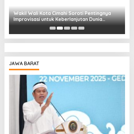
Wakil Wali Kota Cimahi Soroti Pentingnya
Y
Improvisasi untuk Keberlanjutan Dunia
S
Pendidikan
A
JAWA BARAT