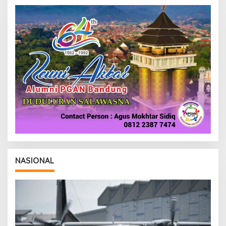
R
E
D
A
K
S
I
NASIONAL