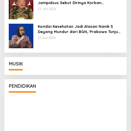
Jampidsus Sebut Dirinya Korban
Kriminalisasi
25 Juli 2026
Kondisi Kesehatan Jadi Alasan Nanik S
Deyang Mundur dari BGN, Prabowo Tunjuk
Wamentan Sudaryono
22 Juli 2026
MUSIK
PENDIDIKAN