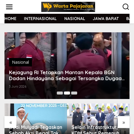
L
e
w
a
HOME
INTERNASIONAL
NASIONAL
JAWA BARAT
BA
t
i
k
e
k
o
n
t
Nasional
e
Kejagung RI Tetapkan Mantan Kepala BGN
n
Dadan Hindayana Sebagai Tersangka Dugaan
Korupsi
3 Juni 2026
«
»
Dedi Mulyadi Tegaskan
Selain Infrastruktur,
Sebab Aksi Begal Tak
KDM Sebut Pemenuhan