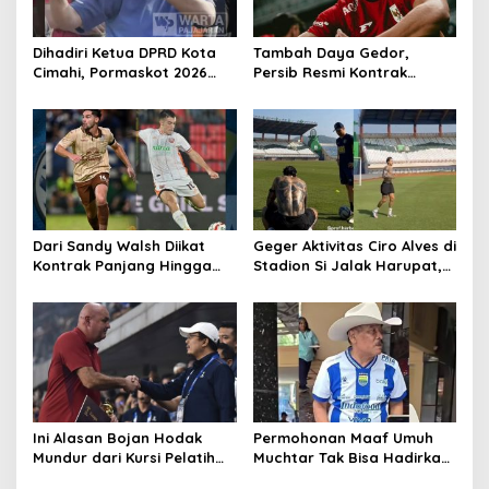
Dihadiri Ketua DPRD Kota
Tambah Daya Gedor,
Cimahi, Pormaskot 2026
Persib Resmi Kontrak
Disambut Antusiasme
Ragnar Oratmangoen Tiga
Ribuan Warga
Tahun
Dari Sandy Walsh Diikat
Geger Aktivitas Ciro Alves di
Kontrak Panjang Hingga
Stadion Si Jalak Harupat,
Kepastian Mariano Peralta
Balik Bandung?
Berkostum Persib
Ini Alasan Bojan Hodak
Permohonan Maaf Umuh
Mundur dari Kursi Pelatih
Muchtar Tak Bisa Hadirkan
Persib, Haturnuhun Coach!
Pemain Persib di Acara