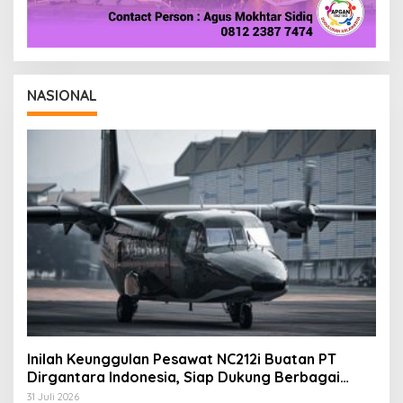
NASIONAL
Inilah Keunggulan Pesawat NC212i Buatan PT
Dirgantara Indonesia, Siap Dukung Berbagai
Operasi TNI
31 Juli 2026