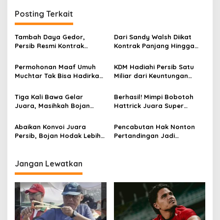
g
Posting Terkait
a
s
Tambah Daya Gedor,
Dari Sandy Walsh Diikat
Persib Resmi Kontrak
Kontrak Panjang Hingga
i
Ragnar Oratmangoen Tiga
Kepastian Mariano Peralta
p
Tahun
Berkostum Persib
Permohonan Maaf Umuh
KDM Hadiahi Persib Satu
Muchtar Tak Bisa Hadirkan
Miliar dari Keuntungan
o
Pemain Persib di Acara
Panen Ternak Sapi
s
Hiburan, Ini Alasannya
Tiga Kali Bawa Gelar
Berhasil! Mimpi Bobotoh
Juara, Masihkah Bojan
Hattrick Juara Super
Hodak Arsiteki Persib Musim
League Akhirnya Terwujud
Depan?
Abaikan Konvoi Juara
Pencabutan Hak Nonton
Persib, Bojan Hodak Lebih
Pertandingan Jadi
Fokus pada Laga Kontra
Ancaman Tegas Polda
Persijap
Jabar Terhadap Supporter
Pelanggar Aturan
Jangan Lewatkan