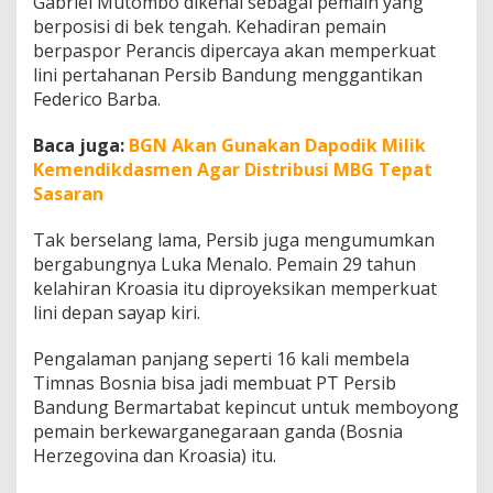
Gabriel Mutombo dikenal sebagai pemain yang
g
berposisi di bek tengah. Kehadiran pemain
B
berpaspor Perancis dipercaya akan memperkuat
a
n
lini pertahanan Persib Bandung menggantikan
d
Federico Barba.
u
n
Baca juga:
BGN Akan Gunakan Dapodik Milik
g
Kemendikdasmen Agar Distribusi MBG Tepat
M
u
Sasaran
s
i
Tak berselang lama, Persib juga mengumumkan
m
bergabungnya Luka Menalo. Pemain 29 tahun
2
kelahiran Kroasia itu diproyeksikan memperkuat
0
2
lini depan sayap kiri.
6
/
Pengalaman panjang seperti 16 kali membela
2
Timnas Bosnia bisa jadi membuat PT Persib
7
Bandung Bermartabat kepincut untuk memboyong
pemain berkewarganegaraan ganda (Bosnia
Herzegovina dan Kroasia) itu.