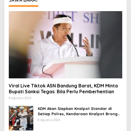
JAWA BARAT
Viral Live Tiktok ASN Bandung Barat, KDM Minta
Bupati Sanksi Tegas: Bila Perlu Pemberhentian
8 Agustus 2026
KDM Akan Siapkan Knalpot Standar di
Setiap Polres, Kendaraan Knalpot Brong
Tertangkap Langsung Ganti
8 Agustus 2026