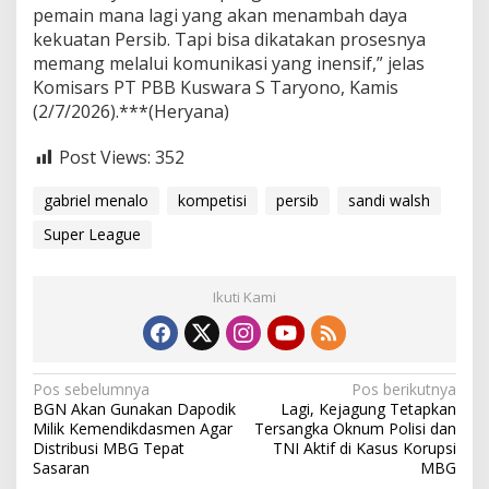
pemain mana lagi yang akan menambah daya
kekuatan Persib. Tapi bisa dikatakan prosesnya
memang melalui komunikasi yang inensif,” jelas
Komisars PT PBB Kuswara S Taryono, Kamis
(2/7/2026).***(Heryana)
Post Views:
352
gabriel menalo
kompetisi
persib
sandi walsh
Super League
Ikuti Kami
N
Pos sebelumnya
Pos berikutnya
BGN Akan Gunakan Dapodik
Lagi, Kejagung Tetapkan
a
Milik Kemendikdasmen Agar
Tersangka Oknum Polisi dan
v
Distribusi MBG Tepat
TNI Aktif di Kasus Korupsi
Sasaran
MBG
i