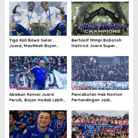
Hiburan, Ini Alasannya
Tiga Kali Bawa Gelar
Berhasil! Mimpi Bobotoh
Juara, Masihkah Bojan
Hattrick Juara Super
Hodak Arsiteki Persib Musim
League Akhirnya Terwujud
Depan?
Abaikan Konvoi Juara
Pencabutan Hak Nonton
Persib, Bojan Hodak Lebih
Pertandingan Jadi
Fokus pada Laga Kontra
Ancaman Tegas Polda
Persijap
Jabar Terhadap Supporter
Pelanggar Aturan