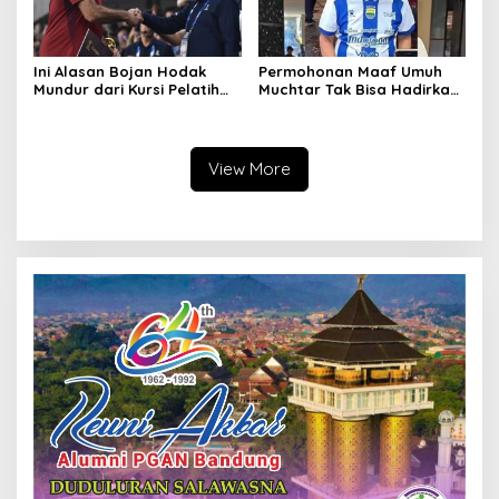
Ini Alasan Bojan Hodak
Permohonan Maaf Umuh
Mundur dari Kursi Pelatih
Muchtar Tak Bisa Hadirkan
Persib, Haturnuhun Coach!
Pemain Persib di Acara
Hiburan, Ini Alasannya
View More