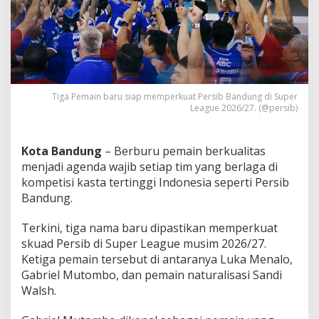
g
a
N
a
m
a
B
a
Tiga Pemain baru siap memperkuat Persib Bandung di Super
r
League 2026/27. (@persib)
u
S
i
Kota Bandung
– Berburu pemain berkualitas
a
menjadi agenda wajib setiap tim yang berlaga di
p
kompetisi kasta tertinggi Indonesia seperti Persib
P
Bandung.
e
r
k
Terkini, tiga nama baru dipastikan memperkuat
u
skuad Persib di Super League musim 2026/27.
a
Ketiga pemain tersebut di antaranya Luka Menalo,
t
Gabriel Mutombo, dan pemain naturalisasi Sandi
M
a
Walsh.
u
n