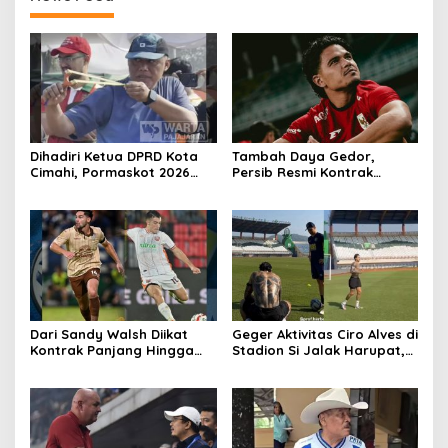
Dihadiri Ketua DPRD Kota
Tambah Daya Gedor,
Cimahi, Pormaskot 2026
Persib Resmi Kontrak
Disambut Antusiasme
Ragnar Oratmangoen Tiga
Ribuan Warga
Tahun
Dari Sandy Walsh Diikat
Geger Aktivitas Ciro Alves di
Kontrak Panjang Hingga
Stadion Si Jalak Harupat,
Kepastian Mariano Peralta
Balik Bandung?
Berkostum Persib