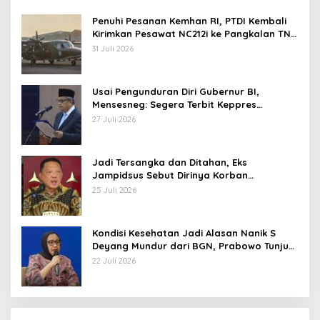
Penuhi Pesanan Kemhan RI, PTDI Kembali
Kirimkan Pesawat NC212i ke Pangkalan TNI
AU
31 Juli 2026
Usai Pengunduran Diri Gubernur BI,
Mensesneg: Segera Terbit Keppres
Pemberhentian dengan Hormat
27 Juli 2026
Jadi Tersangka dan Ditahan, Eks
Jampidsus Sebut Dirinya Korban
Kriminalisasi
25 Juli 2026
Kondisi Kesehatan Jadi Alasan Nanik S
Deyang Mundur dari BGN, Prabowo Tunjuk
Wamentan Sudaryono
22 Juli 2026