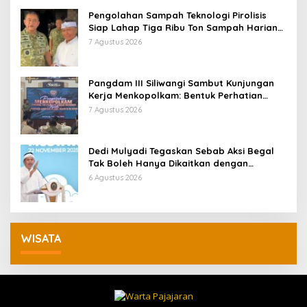
Pengolahan Sampah Teknologi Pirolisis
Siap Lahap Tiga Ribu Ton Sampah Harian
Jawa Barat
7 Agustus 2026
Pangdam III Siliwangi Sambut Kunjungan
Kerja Menkopolkam: Bentuk Perhatian
Pemerintah
7 Agustus 2026
Dedi Mulyadi Tegaskan Sebab Aksi Begal
Tak Boleh Hanya Dikaitkan dengan
Ekonomi
6 Agustus 2026
WISATA