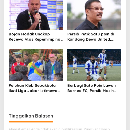
Bojan Hodak Ungkap
Persib Petik Satu poin di
Kecewa Atas Kepemimpinan
Kandang Dewa United,
Wasit Dewa United vs
Umuh Muchtar Sesalkan
Persib
Keputusan Wasit
Puluhan Klub Sepakbola
Berbagi Satu Poin Lawan
Ikuti Liga Jabar Istimewa
Borneo FC, Persib Masih
Tingkat Kota Cimahi
Kokoh di Puncak Klasemen
Super League
Tinggalkan Balasan
Alamat email Anda tidak akan dipublikasikan.
Ruas yang wajib