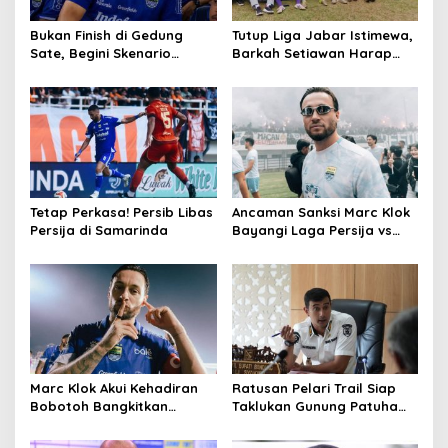
Bukan Finish di Gedung
Tutup Liga Jabar Istimewa,
Sate, Begini Skenario
Barkah Setiawan Harap
Konvoi Persib Hattrick
PSKC Bangkit Kembali di
Juara
Cimahi
Tetap Perkasa! Persib Libas
Ancaman Sanksi Marc Klok
Persija di Samarinda
Bayangi Laga Persija vs
Persib
Marc Klok Akui Kehadiran
Ratusan Pelari Trail Siap
Bobotoh Bangkitkan
Taklukan Gunung Patuha
Motivasi Persib Libas
dalam Java Mountain
Bhayangkara FC
Marathon