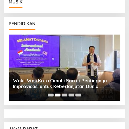
MUSIK
PENDIDIKAN
Wakil Wali Kota Cimahi Soroti Pentingnya
Y
Improvisasi untuk Keberlanjutan Dunia
S
Pendidikan
A