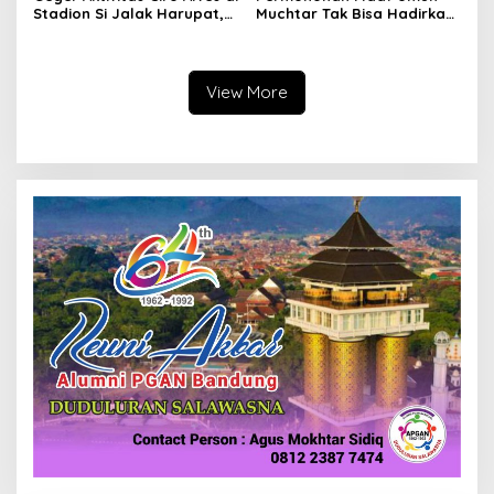
Stadion Si Jalak Harupat,
Muchtar Tak Bisa Hadirkan
Balik Bandung?
Pemain Persib di Acara
Hiburan, Ini Alasannya
View More