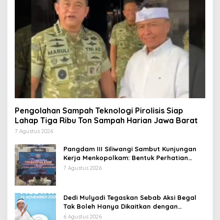
Pengolahan Sampah Teknologi Pirolisis Siap
Lahap Tiga Ribu Ton Sampah Harian Jawa Barat
7 Agustus 2026
Pangdam III Siliwangi Sambut Kunjungan
Kerja Menkopolkam: Bentuk Perhatian
Pemerintah
7 Agustus 2026
Dedi Mulyadi Tegaskan Sebab Aksi Begal
Tak Boleh Hanya Dikaitkan dengan
Ekonomi
6 Agustus 2026