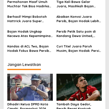
s
Permohonan Maaf Umuh
Tiga Kali Bawa Gelar
Muchtar Tak Bisa Hadirkan
Juara, Masihkah Bojan
i
Pemain Persib di Acara
Hodak Arsiteki Persib Musim
p
Hiburan, Ini Alasannya
Depan?
Berhasil! Mimpi Bobotoh
Abaikan Konvoi Juara
Hattrick Juara Super
Persib, Bojan Hodak Lebih
o
League Akhirnya Terwujud
Fokus pada Laga Kontra
s
Persijap
Bojan Hodak Ungkap
Persib Petik Satu poin di
Kecewa Atas Kepemimpinan
Kandang Dewa United,
Wasit Dewa United vs
Umuh Muchtar Sesalkan
Persib
Keputusan Wasit
Kandas di ACL Two, Bojan
Curi Titel Juara Paruh
Hodak Fokus Bawa Persib
Musim, Bojan Hodak: Persib
Raih Hattrick Liga
Unggul Pertahanan
Jangan Lewatkan
Dihadiri Ketua DPRD Kota
Tambah Daya Gedor,
Cimahi, Pormaskot 2026
Persib Resmi Kontrak