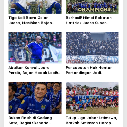
Tiga Kali Bawa Gelar
Berhasil! Mimpi Bobotoh
Juara, Masihkah Bojan
Hattrick Juara Super
Hodak Arsiteki Persib Musim
League Akhirnya Terwujud
Depan?
Abaikan Konvoi Juara
Pencabutan Hak Nonton
Persib, Bojan Hodak Lebih
Pertandingan Jadi
Fokus pada Laga Kontra
Ancaman Tegas Polda
Persijap
Jabar Terhadap Supporter
Pelanggar Aturan
Bukan Finish di Gedung
Tutup Liga Jabar Istimewa,
Sate, Begini Skenario
Barkah Setiawan Harap