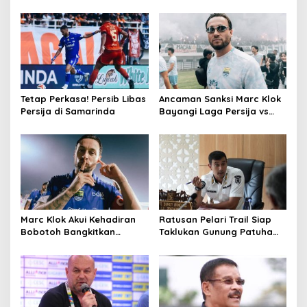
Konvoi Persib Hattrick
PSKC Bangkit Kembali di
Juara
Cimahi
Tetap Perkasa! Persib Libas
Ancaman Sanksi Marc Klok
Persija di Samarinda
Bayangi Laga Persija vs
Persib
Marc Klok Akui Kehadiran
Ratusan Pelari Trail Siap
Bobotoh Bangkitkan
Taklukan Gunung Patuha
Motivasi Persib Libas
dalam Java Mountain
Bhayangkara FC
Marathon