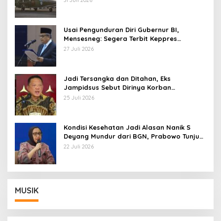
31 Juli 2026
Usai Pengunduran Diri Gubernur BI,
Mensesneg: Segera Terbit Keppres
Pemberhentian dengan Hormat
27 Juli 2026
Jadi Tersangka dan Ditahan, Eks
Jampidsus Sebut Dirinya Korban
Kriminalisasi
25 Juli 2026
Kondisi Kesehatan Jadi Alasan Nanik S
Deyang Mundur dari BGN, Prabowo Tunjuk
Wamentan Sudaryono
22 Juli 2026
MUSIK