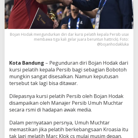
k
M
u
n
d
u
Bojan Hodak mengundurkan diri dar kursi pelatih kepala Persib usai
r
membawa tiga kali gelar juara beruntun hattrick). Foto:
d
@bojanhodakluka
a
r
i
Kota Bandung
– Pegunduran diri Bojan Hodak dari
K
u
kursi pelatih kepala Persib bagi sebagian Bobotoh
r
mungkin sangat disesalkan. Namun keputusan
s
tersebut tak lagi bisa ditawar.
i
P
Dilepasnya kursi pelatih Persib oleh Bojan Hodak
e
l
disampaikan oleh Manajer Persib Umuh Muchtar
a
secara rsmi di hadapan awak media.
t
i
Dalam pernyataan persnya, Umuh Muchtar
h
memastikan jika pelatih berkebangsaan Kroasia itu
P
e
tak lagi melatih Marc Klok cs mulai musim depan.