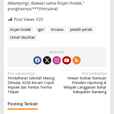
didampingi, diawasi sama Bojan Hodak,”
pungkasnya.***(Heryana)
Post Views:
533
bojan hodak
igor
Kroasia
pelatih persib
Umuh Muchtar
Ikuti Kami
N
Pos sebelumnya
Pos berikutnya
Pendaftaran Sekolah Maung
Hewan Kurban Bantuan
a
Dimulai, KDM Ancam Copot
Presiden Dipotong di
v
Kepsek dan Panitia Terima
Wilayah Langganan Banjir
Titipan
Kabupaten Bandung
i
g
Posting Terkait
a