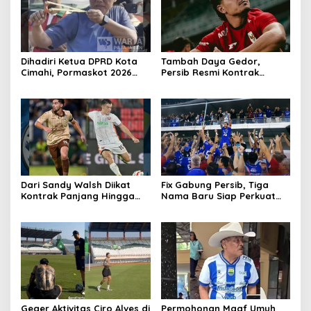
Dihadiri Ketua DPRD Kota
Tambah Daya Gedor,
Cimahi, Pormaskot 2026
Persib Resmi Kontrak
Disambut Antusiasme
Ragnar Oratmangoen Tiga
Ribuan Warga
Tahun
Dari Sandy Walsh Diikat
Fix Gabung Persib, Tiga
Kontrak Panjang Hingga
Nama Baru Siap Perkuat
Kepastian Mariano Peralta
Maung Bandung Musim
Berkostum Persib
2026/27
Geger Aktivitas Ciro Alves di
Permohonan Maaf Umuh