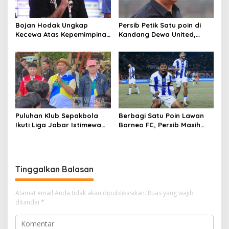
Bojan Hodak Ungkap
Persib Petik Satu poin di
Kecewa Atas Kepemimpinan
Kandang Dewa United,
Wasit Dewa United vs
Umuh Muchtar Sesalkan
Persib
Keputusan Wasit
Puluhan Klub Sepakbola
Berbagi Satu Poin Lawan
Ikuti Liga Jabar Istimewa
Borneo FC, Persib Masih
Tingkat Kota Cimahi
Kokoh di Puncak Klasemen
Super League
Tinggalkan Balasan
Alamat email Anda tidak akan dipublikasikan.
Ruas yang wajib
ditandai
*