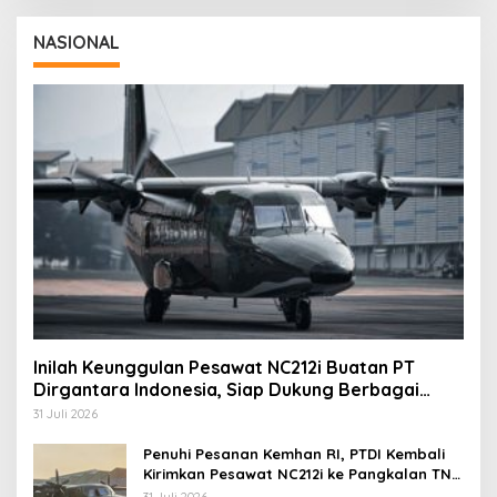
NASIONAL
Inilah Keunggulan Pesawat NC212i Buatan PT
Dirgantara Indonesia, Siap Dukung Berbagai
Operasi TNI
31 Juli 2026
Penuhi Pesanan Kemhan RI, PTDI Kembali
Kirimkan Pesawat NC212i ke Pangkalan TNI
AU