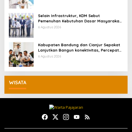
Selain Infrastruktur, KDM Sebut
Pemenuhan Kebutuhan Dasar Masyarakat
Jadi Fokus APBD Jabar 2027
6 Agustus 2026
Kabupaten Bandung dan Cianjur Sepakat
Lanjutkan Bangun konektivitas, Percepat
Pertumbuhan Ekonomi Daerah
6 Agustus 2026
WISATA