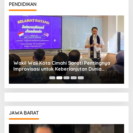
PENDIDIKAN
Wakil Wali Kota Cimahi Soroti Pentingnya
Y
Improvisasi untuk Keberlanjutan Dunia
S
Pendidikan
A
JAWA BARAT