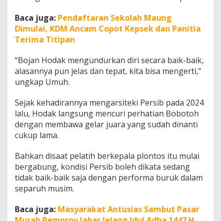
r
s
Baca juga:
Pendaftaran Sekolah Maung
i
Dimulai, KDM Ancam Copot Kepsek dan Panitia
b
Terima Titipan
,
H
a
“Bojan Hodak mengundurkan diri secara baik-baik,
t
alasannya pun jelas dan tepat, kita bisa mengerti,”
u
ungkap Umuh.
r
n
Sejak kehadirannya mengarsiteki Persib pada 2024
u
h
lalu, Hodak langsung mencuri perhatian Bobotoh
u
dengan membawa gelar juara yang sudah dinanti
n
cukup lama.
C
o
Bahkan disaat pelatih berkepala plontos itu mulai
a
c
bergabung, kondisi Persib boleh dikata sedang
h
tidak baik-baik saja dengan performa buruk dalam
!
separuh musim.
Baca juga:
Masyarakat Antusias Sambut Pasar
Murah Pemprov Jabar Jelang Idul Adha 1447 H