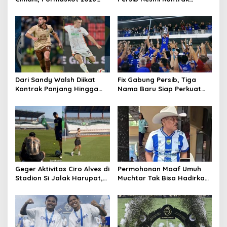
Disambut Antusiasme
Ragnar Oratmangoen Tiga
Ribuan Warga
Tahun
Dari Sandy Walsh Diikat
Fix Gabung Persib, Tiga
Kontrak Panjang Hingga
Nama Baru Siap Perkuat
Kepastian Mariano Peralta
Maung Bandung Musim
Berkostum Persib
2026/27
Geger Aktivitas Ciro Alves di
Permohonan Maaf Umuh
Stadion Si Jalak Harupat,
Muchtar Tak Bisa Hadirkan
Balik Bandung?
Pemain Persib di Acara
Hiburan, Ini Alasannya