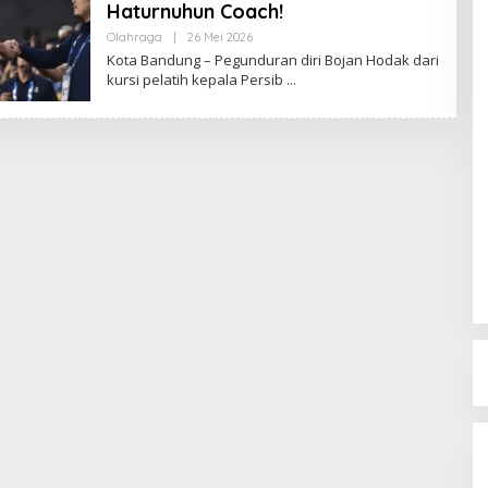
Haturnuhun Coach!
Olahraga
|
26 Mei 2026
O
L
Kota Bandung – Pegunduran diri Bojan Hodak dari
E
kursi pelatih kepala Persib
H
R
E
D
A
K
S
I