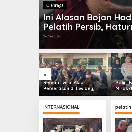
Olahraga
Ini Alasan Bojan Hod
Pelatih Persib, Hatu
26 Mei 2026
«
gu Ratusan
Sempat viral Aksi
Polisi
bungan Gelar
Pemerasan di Ciwidey,
Miras d
Patroli Skala
Polisi Tangkap Dua
dari En
paten Bandung
terduga Pelaku
INTERNASIONAL
pelatih