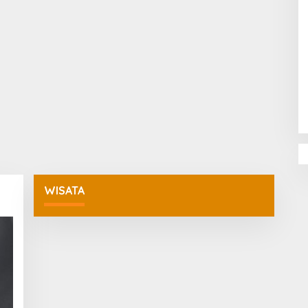
Penguatan Pendidikan Agama dan
Karakter Sekolah Nur Al Rahman
Bikin Sekolah di Malaysia Tertarik
Mempelajarinya
WISATA