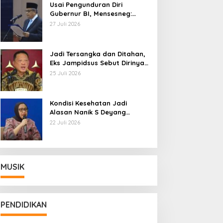
Usai Pengunduran Diri
Gubernur BI, Mensesneg:
Segera Terbit Keppres
27 Juli 2026
Pemberhentian dengan
Hormat
Jadi Tersangka dan Ditahan,
Eks Jampidsus Sebut Dirinya
Korban Kriminalisasi
25 Juli 2026
Kondisi Kesehatan Jadi
Alasan Nanik S Deyang
Mundur dari BGN, Prabowo
22 Juli 2026
Tunjuk Wamentan Sudaryono
MUSIK
PENDIDIKAN