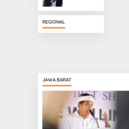
Penguatan
Hubungan
Diplomatik
REGIONAL
JAWA BARAT