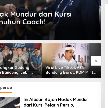
ak Mundur dari Kursi
rnuhun Coach!
»
 Bongkar Gudang
Viral Live Tiktok ASN
K
i Bandung, Lebih
Bandung Barat, KDM Minta
S
am Ribu Botol Disita
Bupati Sanksi Tegas: Bila
K
Perlu Pemberhentian
T
G
 persib
Ini Alasan Bojan Hodak Mundur
dari Kursi Pelatih Persib,