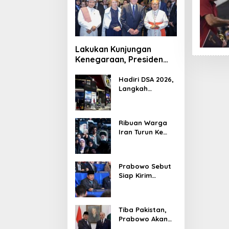
Lakukan Kunjungan
Kenegaraan, Presiden
Jerman Telusuri
Terowongan Siaturahmi
Hadiri DSA 2026,
Langkah
Strategis PTDI
Perkuat Kerja
Sama Bidang
Ribuan Warga
Pertahanan
Iran Turun Ke
dengan
Jalan Serukan
Malaysia
Pembalasan
Wafatnya
Prabowo Sebut
Khamenei
Siap Kirim
Delapan Ribu
Pasukan Dukung
Perdamaian
Tiba Pakistan,
Palestina
Prabowo Akan
Bahas