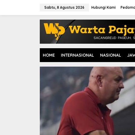
L
e
Sabtu, 8 Agustus 2026
Hubungi Kami
Pedoma
w
a
t
i
k
e
k
o
HOME
INTERNASIONAL
NASIONAL
JA
n
t
e
n