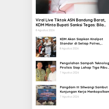
Viral Live Tiktok ASN Bandung Barat,
KDM Minta Bupati Sanksi Tegas: Bila
Perlu Pemberhentian
8 Agustus 2026
KDM Akan Siapkan Knalpot
Standar di Setiap Polres,
Kendaraan Knalpot Brong
8 Agustus 2026
Tertangkap Langsung Ganti
Pengolahan Sampah Teknolog
Pirolisis Siap Lahap Tiga Ribu
Ton Sampah Harian Jawa Bar
7 Agustus 2026
Pangdam III Siliwangi Sambut
Kunjungan Kerja Menkopolkam
Bentuk Perhatian Pemerintah
7 Agustus 2026