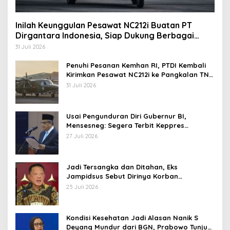
Inilah Keunggulan Pesawat NC212i Buatan PT
Dirgantara Indonesia, Siap Dukung Berbagai
Operasi TNI
31 Juli 2026
Penuhi Pesanan Kemhan RI, PTDI Kembali
Kirimkan Pesawat NC212i ke Pangkalan TNI
AU
31 Juli 2026
Usai Pengunduran Diri Gubernur BI,
Mensesneg: Segera Terbit Keppres
Pemberhentian dengan Hormat
27 Juli 2026
Jadi Tersangka dan Ditahan, Eks
Jampidsus Sebut Dirinya Korban
Kriminalisasi
25 Juli 2026
Kondisi Kesehatan Jadi Alasan Nanik S
Deyang Mundur dari BGN, Prabowo Tunjuk