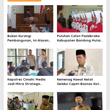
Bukan Kurangi
Puluhan Calon Paskibraka
Pembangunan, Ini Alasan
Kabupaten Bandung Mulai
Pemkot Cimahi Lakukan
Ikuti Pemusatan Latihan
Pengurangan Belanja
Daerah
Kapolres Cimahi: Media
Kemenag Kawal Ketat
Jadi Mitra Strategis
Seleksi Capim Baznas Kota
Bangun Kepercayaan
Cimahi: Kita Ingin
Publik
Komisioner Baznas
Berintegritas