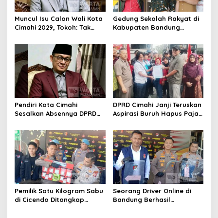
Muncul Isu Calon Wali Kota
Gedung Sekolah Rakyat di
Cimahi 2029, Tokoh: Tak
Kabupaten Bandung
Cukup Hanya Bermodal
Dibangun Oktober 2026,
Legitimasi Parpol
Siap Tampung Dua Ribu
Siswa
Pendiri Kota Cimahi
DPRD Cimahi Janji Teruskan
Sesalkan Absennya DPRD
Aspirasi Buruh Hapus Pajak
dalam Dialog Pembahasan
Penghasilan ke Presiden
Rebranding RSUD Cibabat
dan DPR
Pemilik Satu Kilogram Sabu
Seorang Driver Online di
di Cicendo Ditangkap
Bandung Berhasil
Satnarkoba Polres Cimahi
Selamatkan Diri dari Upaya
Pelaku Pencurian