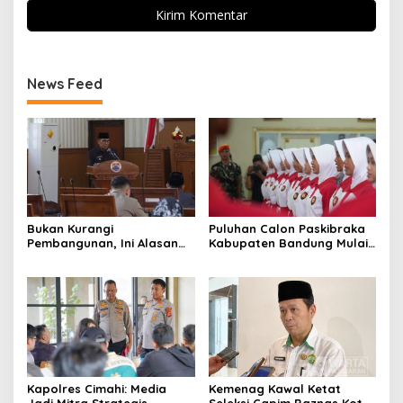
News Feed
Bukan Kurangi
Puluhan Calon Paskibraka
Pembangunan, Ini Alasan
Kabupaten Bandung Mulai
Pemkot Cimahi Lakukan
Ikuti Pemusatan Latihan
Pengurangan Belanja
Daerah
Kapolres Cimahi: Media
Kemenag Kawal Ketat