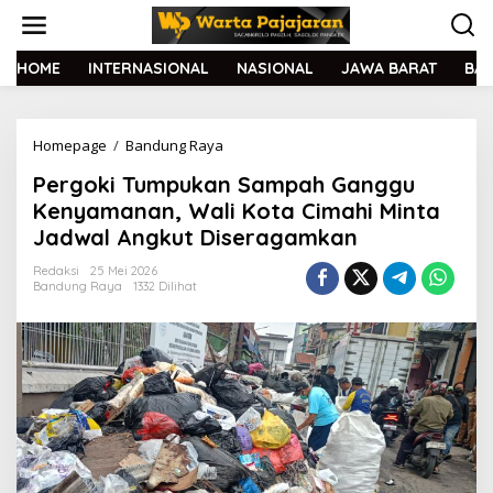
L
e
w
a
HOME
INTERNASIONAL
NASIONAL
JAWA BARAT
BA
t
i
k
Homepage
/
Bandung Raya
P
e
e
k
Pergoki Tumpukan Sampah Ganggu
r
o
g
n
Kenyamanan, Wali Kota Cimahi Minta
o
t
Jadwal Angkut Diseragamkan
k
e
i
n
Redaksi
25 Mei 2026
T
Bandung Raya
1332 Dilihat
u
m
p
u
k
a
n
S
a
m