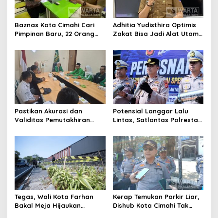
Baznas Kota Cimahi Cari
Adhitia Yudisthira Optimis
Pimpinan Baru, 22 Orang
Zakat Bisa Jadi Alat Utama
Ikuti Seleksi
Selesaikan Masalah Sosial
Kota Cimahi
Pastikan Akurasi dan
Potensial Langgar Lalu
Validitas Pemutakhiran
Lintas, Satlantas Polresta
Data Parpol, Bawaslu Kota
Bandung Tindak Ribuan
Cimahi Lakukan
Motor Berknalpot Brong
Pengawasan
Tegas, Wali Kota Farhan
Kerap Temukan Parkir Liar,
Bakal Meja Hijaukan
Dishub Kota Cimahi Tak
Penebang Pohon di Jalan
Henti Lakukan Edukasi dan