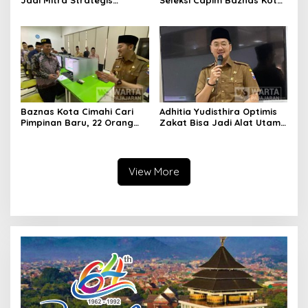
Jadi Mitra Strategis
Seleksi Capim Baznas Kota
Bangun Kepercayaan
Cimahi: Kita Ingin
Publik
Komisioner Baznas
Berintegritas
Baznas Kota Cimahi Cari
Adhitia Yudisthira Optimis
Pimpinan Baru, 22 Orang
Zakat Bisa Jadi Alat Utama
Ikuti Seleksi
Selesaikan Masalah Sosial
Kota Cimahi
View More