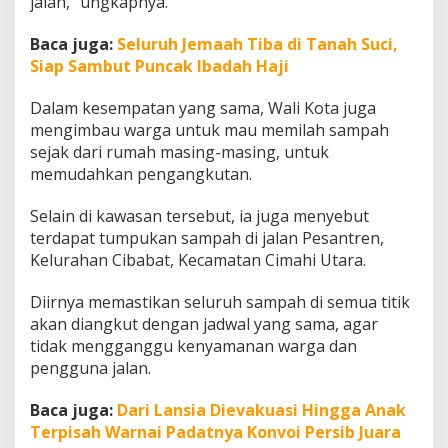
jalan,” ungkapnya.
t
D
Baca juga:
Seluruh Jemaah Tiba di Tanah Suci,
i
Siap Sambut Puncak Ibadah Haji
s
e
r
Dalam kesempatan yang sama, Wali Kota juga
a
mengimbau warga untuk mau memilah sampah
g
sejak dari rumah masing-masing, untuk
a
memudahkan pengangkutan.
m
k
a
Selain di kawasan tersebut, ia juga menyebut
n
terdapat tumpukan sampah di jalan Pesantren,
Kelurahan Cibabat, Kecamatan Cimahi Utara.
Diirnya memastikan seluruh sampah di semua titik
akan diangkut dengan jadwal yang sama, agar
tidak mengganggu kenyamanan warga dan
pengguna jalan.
Baca juga:
Dari Lansia Dievakuasi Hingga Anak
Terpisah Warnai Padatnya Konvoi Persib Juara