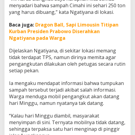
o
menyadari bahwa sampah Cimahi ini sehari 250 ton
t
yang harus dibuang,” kata Ngatiyana di lokasi.
a
C
Baca juga:
Dragon Ball, Sapi Limousin Titipan
i
m
Kurban Presiden Prabowo Diserahkan
a
Ngatiyana pada Warga
h
i
Dijelaskan Ngatiyana, di sekitar lokasi memang
M
tidak terdapat TPS, namun dirinya memita agar
i
n
pengangkutan dilakukan oleh petugas secara rutin
t
setiap pekan.
a
J
Ia mengaku mendapat informasi bahwa tumpukan
a
sampah tersebut terjadi akibat salah informasi.
d
w
Warga menduga mobil pengangkut akan datang
a
hari Minggu, namun nyatanya tak datang.
l
A
“Kalau hari Minggu diambil, masyarakat
n
menyimpan di sini. Ternyata mobilnya tidak datang,
g
k
sehingga terpaksa satu hari menginap di pinggir
u