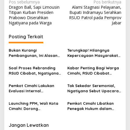
N
Pos sebelumnya
Pos berikutnya
Dragon Ball, Sapi Limousin
Alami Stagnasi Pelayanan,
a
Titipan Kurban Presiden
Bupati Indramayu Serahkan
v
Prabowo Diserahkan
RSUD Patrol pada Pemprov
Ngatiyana pada Warga
Jabar
i
g
Posting Terkait
a
s
Bukan Kurangi
Terungkap! Hilangnya
Pembangunan, Ini Alasan
Kepercayaan Masyarakat
i
Pemkot Cimahi Lakukan
Latarbelakangi Rencana
p
Pengurangan Belanja
Rebranding RSUD Cibabat
Soal Proses Rebranding
Kabar Penting Bagi Warga
Daerah
RSUD Cibabat, Ngatiyana
Cimahi, RSUD Cibabat
o
Sebut Masih Panjang dan
Berganti Nama Jadi Wijaya
s
Perlu Persetujuan DPRD
Mulya
Pemkot Cimahi Lakukan
Tak Sekedar Seremonial,
Evaluasi Internal
Ngatiyana Sebut Upacara
Pelaksanaan Reformasi
HUT Kota Cimahi Bentuk
Birokrasi, Diskominfo Raih
Penghormatan pada
Launching PPM, Wali Kota
Pemkot Cimahi Libatkan
Nilai Tertinggi
Pejuang Otda
Cimahi: Dorong
Penegak Hukum dalam
Pembangunan Kewilayahan
Program Pemberdayaan
Lewat Pemberdayaan
Masyarakat 2026
Masyarakat
Jangan Lewatkan