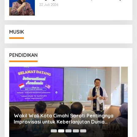
Wamentan Sudaryono
22 Juli 2026
MUSIK
PENDIDIKAN
Wakil Wali Kota Cimahi Soroti Pentingnya
Y
Improvisasi untuk Keberlanjutan Dunia
S
Pendidikan
A