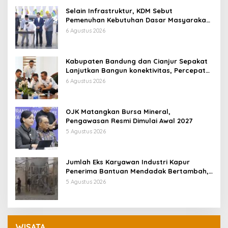
Selain Infrastruktur, KDM Sebut
Pemenuhan Kebutuhan Dasar Masyarakat
Jadi Fokus APBD Jabar 2027
6 Agustus 2026
Kabupaten Bandung dan Cianjur Sepakat
Lanjutkan Bangun konektivitas, Percepat
Pertumbuhan Ekonomi Daerah
6 Agustus 2026
OJK Matangkan Bursa Mineral,
Pengawasan Resmi Dimulai Awal 2027
5 Agustus 2026
Jumlah Eks Karyawan Industri Kapur
Penerima Bantuan Mendadak Bertambah,
KDM: Kita Identifikasi
5 Agustus 2026
WISATA