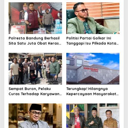
Riau
Pembinaan
Polresta Bandung Berhasil
Politisi Partai Golkar Ini
Sita Satu Juta Obat Keras
Tanggapi Isu Pilkada Kota
Serta Ungkap Ratusan
Cimahi 2029: Terlalu Dini
Kasus Narkoba
Sempat Buron, Pelaku
Terungkap! Hilangnya
Curas Terhadap Karyawan
Kepercayaan Masyarakat
Pabrik di Majalaya Berhasil
Latarbelakangi Rencana
Ditangkap Polisi
Rebranding RSUD Cibabat