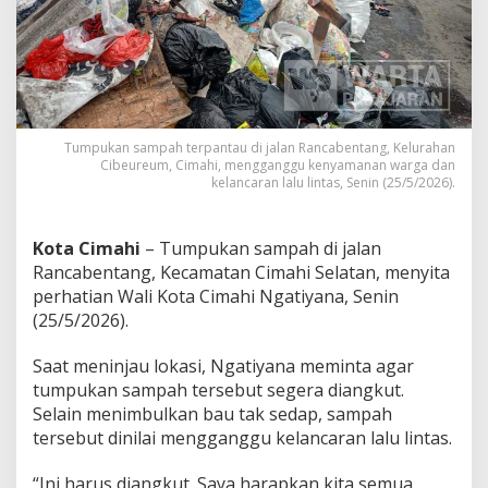
p
a
h
G
a
n
g
g
Tumpukan sampah terpantau di jalan Rancabentang, Kelurahan
u
Cibeureum, Cimahi, mengganggu kenyamanan warga dan
kelancaran lalu lintas, Senin (25/5/2026).
K
e
n
y
Kota Cimahi
– Tumpukan sampah di jalan
a
Rancabentang, Kecamatan Cimahi Selatan, menyita
m
perhatian Wali Kota Cimahi Ngatiyana, Senin
a
(25/5/2026).
n
a
n
Saat meninjau lokasi, Ngatiyana meminta agar
,
tumpukan sampah tersebut segera diangkut.
W
Selain menimbulkan bau tak sedap, sampah
a
tersebut dinilai mengganggu kelancaran lalu lintas.
l
i
K
“Ini harus diangkut. Saya harapkan kita semua