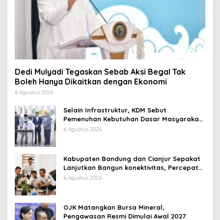
Dedi Mulyadi Tegaskan Sebab Aksi Begal Tak
Boleh Hanya Dikaitkan dengan Ekonomi
6 Agustus 2026
Selain Infrastruktur, KDM Sebut
Pemenuhan Kebutuhan Dasar Masyarakat
Jadi Fokus APBD Jabar 2027
6 Agustus 2026
Kabupaten Bandung dan Cianjur Sepakat
Lanjutkan Bangun konektivitas, Percepat
Pertumbuhan Ekonomi Daerah
6 Agustus 2026
OJK Matangkan Bursa Mineral,
Pengawasan Resmi Dimulai Awal 2027