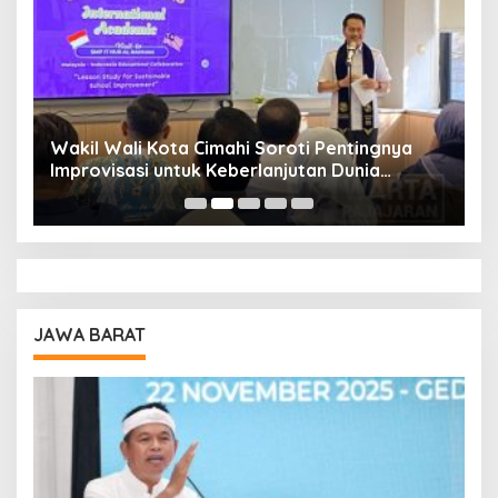
Wakil Wali Kota Cimahi Soroti Pentingnya
Y
Improvisasi untuk Keberlanjutan Dunia
S
Pendidikan
A
JAWA BARAT