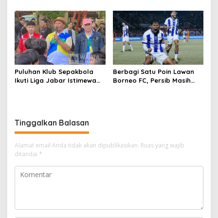
Wasit Dewa United vs
Umuh Muchtar Sesalkan
Persib
Keputusan Wasit
Puluhan Klub Sepakbola
Berbagi Satu Poin Lawan
Ikuti Liga Jabar Istimewa
Borneo FC, Persib Masih
Tingkat Kota Cimahi
Kokoh di Puncak Klasemen
Super League
Tinggalkan Balasan
Alamat email Anda tidak akan dipublikasikan.
Ruas yang wajib
ditandai
*