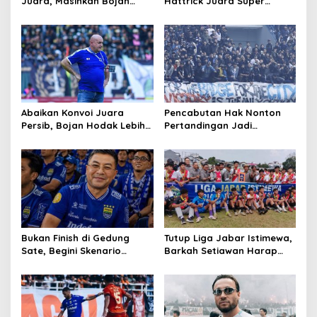
Juara, Masihkah Bojan
Hattrick Juara Super
Hodak Arsiteki Persib Musim
League Akhirnya Terwujud
Depan?
Abaikan Konvoi Juara
Pencabutan Hak Nonton
Persib, Bojan Hodak Lebih
Pertandingan Jadi
Fokus pada Laga Kontra
Ancaman Tegas Polda
Persijap
Jabar Terhadap Supporter
Pelanggar Aturan
Bukan Finish di Gedung
Tutup Liga Jabar Istimewa,
Sate, Begini Skenario
Barkah Setiawan Harap
Konvoi Persib Hattrick
PSKC Bangkit Kembali di
Juara
Cimahi