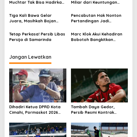
Muchtar Tak Bisa Hadirkan
Miliar dari Keuntungan
o
Pemain Persib di Acara
Panen Ternak Sapi
s
Hiburan, Ini Alasannya
Tiga Kali Bawa Gelar
Pencabutan Hak Nonton
Juara, Masihkah Bojan
Pertandingan Jadi
Hodak Arsiteki Persib Musim
Ancaman Tegas Polda
Depan?
Jabar Terhadap Supporter
Tetap Perkasa! Persib Libas
Marc Klok Akui Kehadiran
Pelanggar Aturan
Persija di Samarinda
Bobotoh Bangkitkan
Motivasi Persib Libas
Bhayangkara FC
Jangan Lewatkan
Dihadiri Ketua DPRD Kota
Tambah Daya Gedor,
Cimahi, Pormaskot 2026
Persib Resmi Kontrak
Disambut Antusiasme
Ragnar Oratmangoen Tiga
Ribuan Warga
Tahun