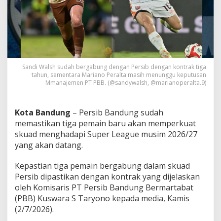
a
t
K
o
n
t
r
a
Sandi Walsh sudah bergabung dengan Persib dengan kontrak tiga
k
tahun, sementara Mariano Peralta masih menunggu keputusan
Mmanajemen PT PBB. (@sandywalsh, @marianoperalta.9)
P
a
n
j
Kota Bandung
– Persib Bandung sudah
a
memastikan tiga pemain baru akan memperkuat
n
skuad menghadapi Super League musim 2026/27
g
yang akan datang.
H
i
n
Kepastian tiga pemain bergabung dalam skuad
g
Persib dipastikan dengan kontrak yang dijelaskan
g
oleh Komisaris PT Persib Bandung Bermartabat
a
(PBB) Kuswara S Taryono kepada media, Kamis
K
e
(2/7/2026).
p