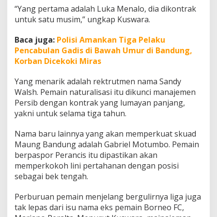
a
“Yang pertama adalah Luka Menalo, dia dikontrak
s
untuk satu musim,” ungkap Kuswara.
t
i
Baca juga:
Polisi Amankan Tiga Pelaku
a
n
Pencabulan Gadis di Bawah Umur di Bandung,
M
Korban Dicekoki Miras
a
r
Yang menarik adalah rektrutmen nama Sandy
i
Walsh. Pemain naturalisasi itu dikunci manajemen
a
n
Persib dengan kontrak yang lumayan panjang,
o
yakni untuk selama tiga tahun.
P
e
Nama baru lainnya yang akan memperkuat skuad
r
Maung Bandung adalah Gabriel Motumbo. Pemain
a
l
berpaspor Perancis itu dipastikan akan
t
memperkokoh lini pertahanan dengan posisi
a
sebagai bek tengah.
B
e
Perburuan pemain menjelang bergulirnya liga juga
r
k
tak lepas dari isu nama eks pemain Borneo FC,
o