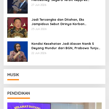
Pemberhentian dengan Hormat
27 Juli 2026
Jadi Tersangka dan Ditahan, Eks
Jampidsus Sebut Dirinya Korban
Kriminalisasi
25 Juli 2026
Kondisi Kesehatan Jadi Alasan Nanik S
Deyang Mundur dari BGN, Prabowo Tunjuk
Wamentan Sudaryono
22 Juli 2026
MUSIK
PENDIDIKAN