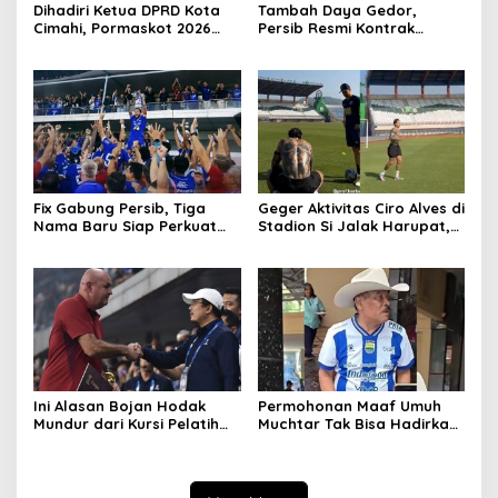
Dihadiri Ketua DPRD Kota
Tambah Daya Gedor,
Cimahi, Pormaskot 2026
Persib Resmi Kontrak
Disambut Antusiasme
Ragnar Oratmangoen Tiga
Ribuan Warga
Tahun
Fix Gabung Persib, Tiga
Geger Aktivitas Ciro Alves di
Nama Baru Siap Perkuat
Stadion Si Jalak Harupat,
Maung Bandung Musim
Balik Bandung?
2026/27
Ini Alasan Bojan Hodak
Permohonan Maaf Umuh
Mundur dari Kursi Pelatih
Muchtar Tak Bisa Hadirkan
Persib, Haturnuhun Coach!
Pemain Persib di Acara
Hiburan, Ini Alasannya