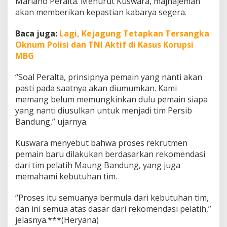
Mariano Peralta. Menurut Kuswara, majnajeman
s
akan memberikan kepastian kabarya segera.
t
u
Baca juga:
Lagi, Kejagung Tetapkan Tersangka
m
P
Oknum Polisi dan TNI Aktif di Kasus Korupsi
e
MBG
r
s
“Soal Peralta, prinsipnya pemain yang nanti akan
i
pasti pada saatnya akan diumumkan. Kami
b
memang belum memungkinkan dulu pemain siapa
yang nanti diusulkan untuk menjadi tim Persib
Bandung,” ujarnya.
Kuswara menyebut bahwa proses rekrutmen
pemain baru dilakukan berdasarkan rekomendasi
dari tim pelatih Maung Bandung, yang juga
memahami kebutuhan tim.
“Proses itu semuanya bermula dari kebutuhan tim,
dan ini semua atas dasar dari rekomendasi pelatih,”
jelasnya.***(Heryana)