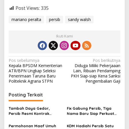
Post Views:
335
mariano peralta
persib
sandy walsh
Ikuti Kami
N
Pos sebelumnya
Pos berikutnya
Kepala BPSDM Kementerian
Diduga Miliki Pekerjaaan
a
ATR/BPN Ungkap Seleksi
Lain, Ribuan Pendamping
v
Penerimaan Taruna Baru
PKH Siap-siap Kena Sanksi
Politeknik Agraria STPN
Pengembalian Gaji
i
g
Posting Terkait
a
s
Tambah Daya Gedor,
Fix Gabung Persib, Tiga
Persib Resmi Kontrak
Nama Baru Siap Perkuat
i
Ragnar Oratmangoen Tiga
Maung Bandung Musim
p
Tahun
2026/27
Permohonan Maaf Umuh
KDM Hadiahi Persib Satu