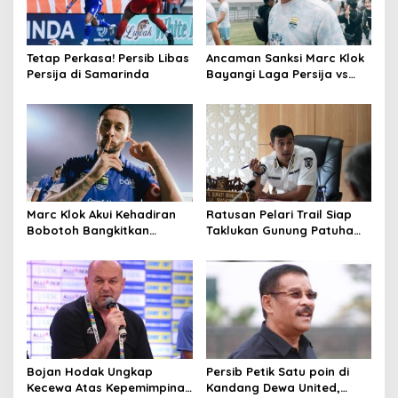
Tetap Perkasa! Persib Libas
Ancaman Sanksi Marc Klok
Persija di Samarinda
Bayangi Laga Persija vs
Persib
Marc Klok Akui Kehadiran
Ratusan Pelari Trail Siap
Bobotoh Bangkitkan
Taklukan Gunung Patuha
Motivasi Persib Libas
dalam Java Mountain
Bhayangkara FC
Marathon
Bojan Hodak Ungkap
Persib Petik Satu poin di
Kecewa Atas Kepemimpinan
Kandang Dewa United,