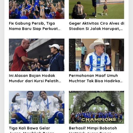
Fix Gabung Persib, Tiga
Geger Aktivitas Ciro Alves di
Nama Baru Siap Perkuat
Stadion Si Jalak Harupat,
Maung Bandung Musim
Balik Bandung?
2026/27
Ini Alasan Bojan Hodak
Permohonan Maaf Umuh
Mundur dari Kursi Pelatih
Muchtar Tak Bisa Hadirkan
Persib, Haturnuhun Coach!
Pemain Persib di Acara
Hiburan, Ini Alasannya
Tiga Kali Bawa Gelar
Berhasil! Mimpi Bobotoh