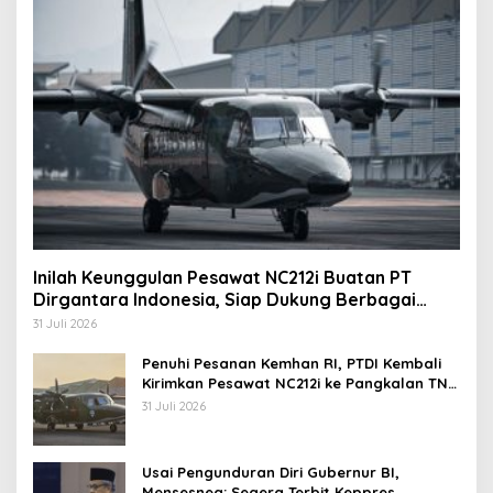
Inilah Keunggulan Pesawat NC212i Buatan PT
Dirgantara Indonesia, Siap Dukung Berbagai
Operasi TNI
31 Juli 2026
Penuhi Pesanan Kemhan RI, PTDI Kembali
Kirimkan Pesawat NC212i ke Pangkalan TNI
AU
31 Juli 2026
Usai Pengunduran Diri Gubernur BI,
Mensesneg: Segera Terbit Keppres