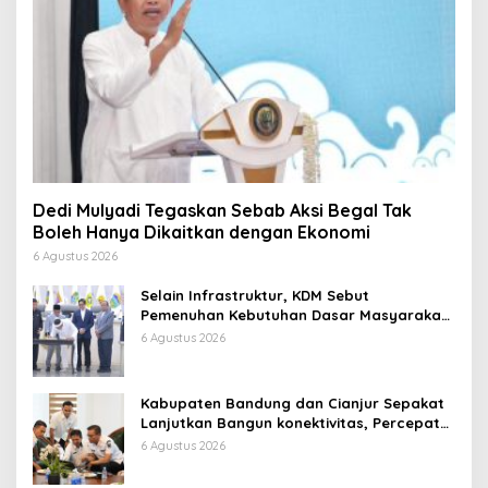
Dedi Mulyadi Tegaskan Sebab Aksi Begal Tak
Boleh Hanya Dikaitkan dengan Ekonomi
6 Agustus 2026
Selain Infrastruktur, KDM Sebut
Pemenuhan Kebutuhan Dasar Masyarakat
Jadi Fokus APBD Jabar 2027
6 Agustus 2026
Kabupaten Bandung dan Cianjur Sepakat
Lanjutkan Bangun konektivitas, Percepat
Pertumbuhan Ekonomi Daerah
6 Agustus 2026