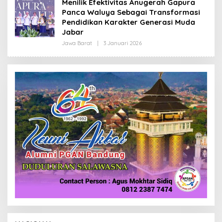
Menilik Efektivitas Anugerah Gapura
R
Panca Waluya Sebagai Transformasi
E
D
Pendidikan Karakter Generasi Muda
A
Jabar
K
S
Jawa Barat
|
3 Januari 2026
O
I
L
E
H
R
E
D
A
K
S
I