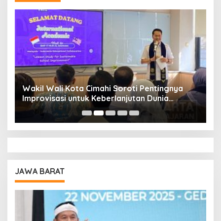
Wakil Wali Kota Cimahi Soroti Pentingnya
Y
Improvisasi untuk Keberlanjutan Dunia
S
Pendidikan
A
JAWA BARAT