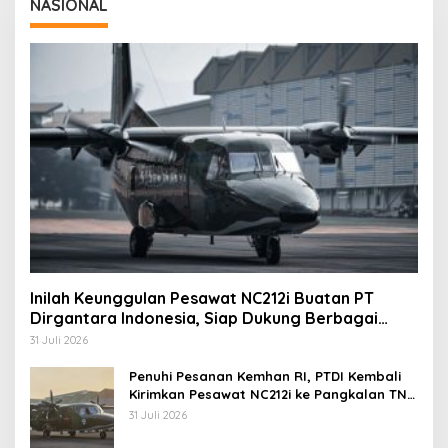
NASIONAL
Inilah Keunggulan Pesawat NC212i Buatan PT
Dirgantara Indonesia, Siap Dukung Berbagai
Operasi TNI
31 Juli 2026
Penuhi Pesanan Kemhan RI, PTDI Kembali
Kirimkan Pesawat NC212i ke Pangkalan TNI
AU
31 Juli 2026