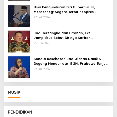
Usai Pengunduran Diri Gubernur BI,
Mensesneg: Segera Terbit Keppres
Pemberhentian dengan Hormat
27 Juli 2026
Jadi Tersangka dan Ditahan, Eks
Jampidsus Sebut Dirinya Korban
Kriminalisasi
25 Juli 2026
Kondisi Kesehatan Jadi Alasan Nanik S
Deyang Mundur dari BGN, Prabowo Tunjuk
Wamentan Sudaryono
22 Juli 2026
MUSIK
PENDIDIKAN