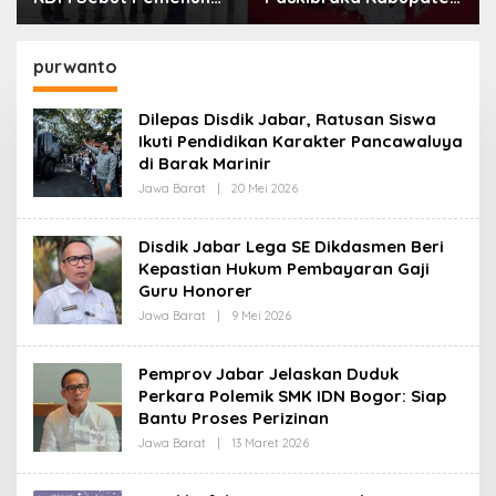
Kebutuhan Dasar
Bandung Mulai Ikuti
Masyarakat Jadi
Pemusatan Latihan
Fokus APBD Jabar
purwanto
2027
Dilepas Disdik Jabar, Ratusan Siswa
Ikuti Pendidikan Karakter Pancawaluya
di Barak Marinir
Jawa Barat
|
20 Mei 2026
O
L
E
H
Disdik Jabar Lega SE Dikdasmen Beri
R
Kepastian Hukum Pembayaran Gaji
E
D
Guru Honorer
A
K
Jawa Barat
|
9 Mei 2026
O
S
L
I
E
H
Pemprov Jabar Jelaskan Duduk
R
Perkara Polemik SMK IDN Bogor: Siap
E
D
Bantu Proses Perizinan
A
K
Jawa Barat
|
13 Maret 2026
O
S
L
I
E
H