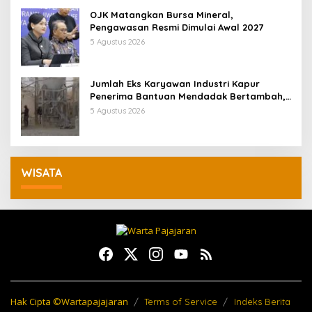
OJK Matangkan Bursa Mineral,
Pengawasan Resmi Dimulai Awal 2027
5 Agustus 2026
Jumlah Eks Karyawan Industri Kapur
Penerima Bantuan Mendadak Bertambah,
KDM: Kita Identifikasi
5 Agustus 2026
WISATA
Hak Cipta ©Wartapajajaran
Terms of Service
Indeks Berita