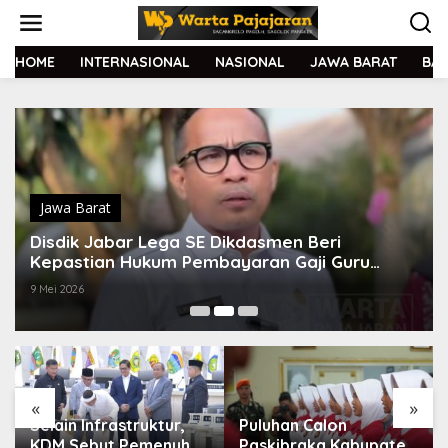
L
e
w
a
HOME
INTERNASIONAL
NASIONAL
JAWA BARAT
BA
t
i
k
e
k
o
n
t
Jawa Barat
e
Disdik Jabar Lega SE Dikdasmen Beri
n
Kepastian Hukum Pembayaran Gaji Guru
Honorer
9 Mei 2026
«
»
Selain Infrastruktur,
Puluhan Calon
KDM Sebut Pemenuhan
Paskibraka Kabupaten