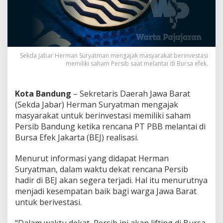
a
r
a
k
a
t
Sekda Jabar Herman Suryatman mengajak masyarakat berinvestasi
B
memiliki saham Persib saat melantai di Bursa efek.
e
r
i
Kota Bandung
– Sekretaris Daerah Jawa Barat
n
v
(Sekda Jabar) Herman Suryatman mengajak
e
masyarakat untuk berinvestasi memiliki saham
s
Persib Bandung ketika rencana PT PBB melantai di
t
Bursa Efek Jakarta (BEJ) realisasi.
a
s
i
Menurut informasi yang didapat Herman
M
Suryatman, dalam waktu dekat rencana Persib
i
hadir di BEJ akan segera terjadi. Hal itu menurutnya
l
menjadi kesempatan baik bagi warga Jawa Barat
i
k
untuk berivestasi.
i
S