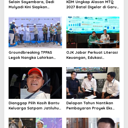
Selain Sayembara, Dedi
KDM Ungkap Alasan MTQ
Mulyadi Kini Siapkan
2027 Batal Digelar di Garut,
Hadiah Bagi Warga
Pemprov Cari Alternatif
Sebarkan Lokasi Penjualan
Narkotika
Groundbreaking TPPAS
OJK Jabar Perkuat Literasi
Legok Nangka Lahirkan
Keuangan, Edukasi
Harapan Baru
Masyarakat Jadi Kunci
Penyelesaian Sampah
Pertumbuhan Ekonomi
Bandung Raya
Dianggap Pilih Kasih Bantu
Delapan Tahun Nantikan
Keluarga Satpam Jatiluhur
Pembayaran Proyek Eks
dan Korban di Bali, Begini
Wagub Jabar, Konsultan
Penjelasan Dedi Mulyadi
Tasikmalaya Akui Merugi 3,9
Miliar