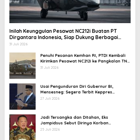
Inilah Keunggulan Pesawat NC212i Buatan PT
Dirgantara Indonesia, Siap Dukung Berbagai
Operasi TNI
31 Juli 2026
Penuhi Pesanan Kemhan RI, PTDI Kembali
Kirimkan Pesawat NC212i ke Pangkalan TNI
AU
31 Juli 2026
Usai Pengunduran Diri Gubernur BI,
Mensesneg: Segera Terbit Keppres
Pemberhentian dengan Hormat
27 Juli 2026
Jadi Tersangka dan Ditahan, Eks
Jampidsus Sebut Dirinya Korban
Kriminalisasi
25 Juli 2026