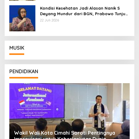
Kondisi Kesehatan Jadi Alasan Nanik S
Deyang Mundur dari BGN, Prabowo Tunjuk
Wamentan Sudaryono
22 Juli 2026
MUSIK
PENDIDIKAN
Wakil Wali Kota Cimahi Soroti Pentingnya
Y