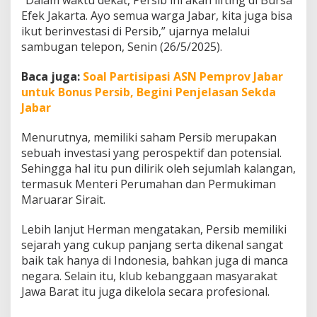
“Dalam waktu dekat, Persib ini akan lifting di Bursa
a
Efek Jakarta. Ayo semua warga Jabar, kita juga bisa
h
ikut berinvestasi di Persib,” ujarnya melalui
a
m
sambugan telepon, Senin (26/5/2025).
P
e
Baca juga:
Soal Partisipasi ASN Pemprov Jabar
r
untuk Bonus Persib, Begini Penjelasan Sekda
s
Jabar
i
b
Menurutnya, memiliki saham Persib merupakan
sebuah investasi yang perospektif dan potensial.
Sehingga hal itu pun dilirik oleh sejumlah kalangan,
termasuk Menteri Perumahan dan Permukiman
Maruarar Sirait.
Lebih lanjut Herman mengatakan, Persib memiliki
sejarah yang cukup panjang serta dikenal sangat
baik tak hanya di Indonesia, bahkan juga di manca
negara. Selain itu, klub kebanggaan masyarakat
Jawa Barat itu juga dikelola secara profesional.