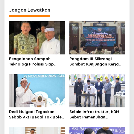
Hiburan, Ini Alasannya
Jangan Lewatkan
Pengolahan Sampah
Pangdam III Siliwangi
Teknologi Pirolisis Siap
Sambut Kunjungan Kerja
Lahap Tiga Ribu Ton
Menkopolkam: Bentuk
Sampah Harian Jawa
Perhatian Pemerintah
Barat
Dedi Mulyadi Tegaskan
Selain Infrastruktur, KDM
Sebab Aksi Begal Tak Boleh
Sebut Pemenuhan
Hanya Dikaitkan dengan
Kebutuhan Dasar
Ekonomi
Masyarakat Jadi Fokus
APBD Jabar 2027