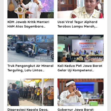
KDM Jawab Kritik Menteri
Usai Viral Tegur Alphard
HAM Atas Sayembara
Terobos Lampu Merah,
Penangkapan Begal dan
Fiktor Pilih Tawaran KDM
Pelaku Kejahatan
Jadi Satpam Gedung Sate
Truk Pengangkut Air Mineral
Kali Kedua PWI Jawa Barat
Terguling, Lalu Lintas
Gelar Uji Kompetensi
Jatinangor Seketika
Wartawan 2026
Memadat
Diapresiasi Kepala Desa,
Gubernur Jawa Barat