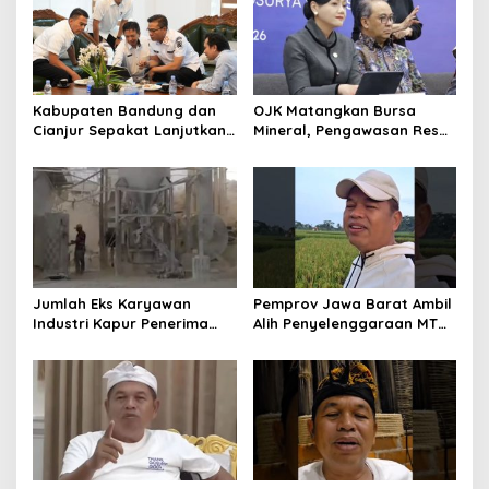
Kabupaten Bandung dan
OJK Matangkan Bursa
Cianjur Sepakat Lanjutkan
Mineral, Pengawasan Resmi
Bangun konektivitas,
Dimulai Awal 2027
Percepat Pertumbuhan
Ekonomi Daerah
Jumlah Eks Karyawan
Pemprov Jawa Barat Ambil
Industri Kapur Penerima
Alih Penyelenggaraan MTQ
Bantuan Mendadak
2027 Pasca Garut Mundur
Bertambah, KDM: Kita
Jadi Tuan Rumah
Identifikasi