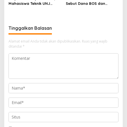
Mahasiswa Teknik UNJ
Sebut Dana BOS dan
Serahkan Bantuan Mesin
Bantuan Pemprov Cukupi
Pengelolaan Sampah
Operasional Sekolah
Tinggalkan Balasan
Alamat email Anda tidak akan dipublikasikan.
Ruas yang wajib
ditandai
*