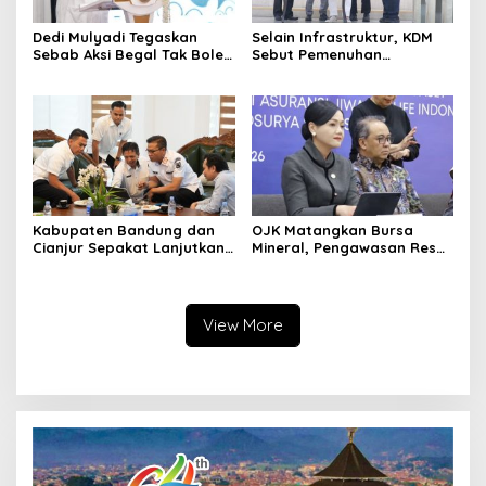
Dedi Mulyadi Tegaskan
Selain Infrastruktur, KDM
Sebab Aksi Begal Tak Boleh
Sebut Pemenuhan
Hanya Dikaitkan dengan
Kebutuhan Dasar
Ekonomi
Masyarakat Jadi Fokus
APBD Jabar 2027
Kabupaten Bandung dan
OJK Matangkan Bursa
Cianjur Sepakat Lanjutkan
Mineral, Pengawasan Resmi
Bangun konektivitas,
Dimulai Awal 2027
Percepat Pertumbuhan
Ekonomi Daerah
View More