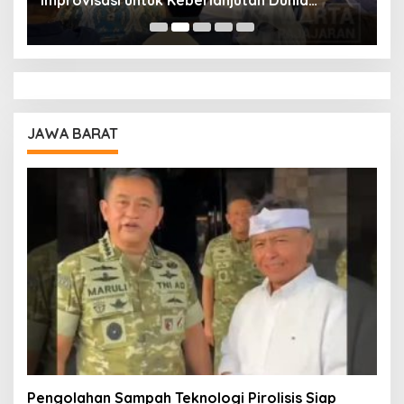
Improvisasi untuk Keberlanjutan Dunia
S
Pendidikan
A
JAWA BARAT
Pengolahan Sampah Teknologi Pirolisis Siap