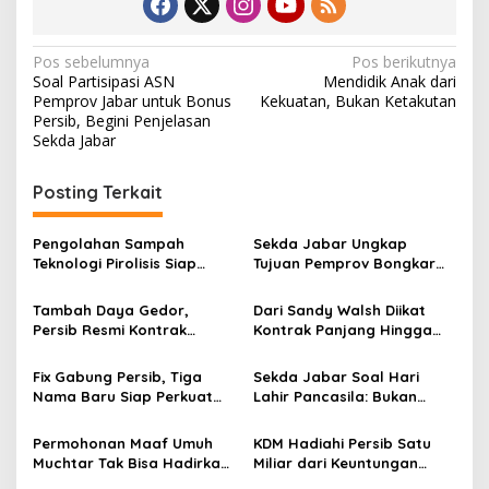
N
Pos sebelumnya
Pos berikutnya
Soal Partisipasi ASN
Mendidik Anak dari
a
Pemprov Jabar untuk Bonus
Kekuatan, Bukan Ketakutan
v
Persib, Begini Penjelasan
Sekda Jabar
i
g
Posting Terkait
a
s
Pengolahan Sampah
Sekda Jabar Ungkap
Teknologi Pirolisis Siap
Tujuan Pemprov Bongkar
i
Lahap Tiga Ribu Ton
Gedung Perpustakaan
p
Sampah Harian Jawa
Gasibu
Tambah Daya Gedor,
Dari Sandy Walsh Diikat
Barat
Persib Resmi Kontrak
Kontrak Panjang Hingga
o
Ragnar Oratmangoen Tiga
Kepastian Mariano Peralta
s
Tahun
Berkostum Persib
Fix Gabung Persib, Tiga
Sekda Jabar Soal Hari
Nama Baru Siap Perkuat
Lahir Pancasila: Bukan
Maung Bandung Musim
Sekedar Peringatan Tapi
2026/27
Eksekusi Nilainya
Permohonan Maaf Umuh
KDM Hadiahi Persib Satu
Muchtar Tak Bisa Hadirkan
Miliar dari Keuntungan
Pemain Persib di Acara
Panen Ternak Sapi