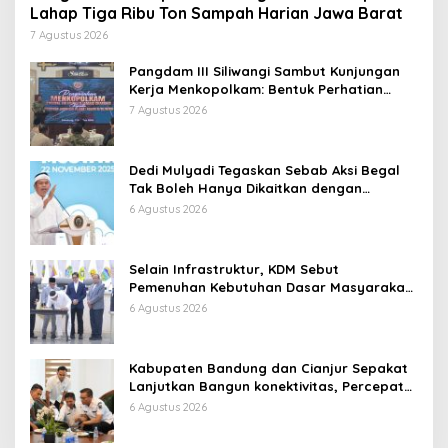
Lahap Tiga Ribu Ton Sampah Harian Jawa Barat
7 Agustus 2026
Pangdam III Siliwangi Sambut Kunjungan
Kerja Menkopolkam: Bentuk Perhatian
Pemerintah
7 Agustus 2026
Dedi Mulyadi Tegaskan Sebab Aksi Begal
Tak Boleh Hanya Dikaitkan dengan
Ekonomi
6 Agustus 2026
Selain Infrastruktur, KDM Sebut
Pemenuhan Kebutuhan Dasar Masyarakat
Jadi Fokus APBD Jabar 2027
6 Agustus 2026
Kabupaten Bandung dan Cianjur Sepakat
Lanjutkan Bangun konektivitas, Percepat
Pertumbuhan Ekonomi Daerah
6 Agustus 2026