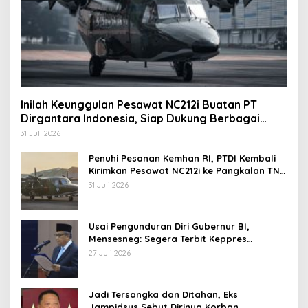
Inilah Keunggulan Pesawat NC212i Buatan PT
Dirgantara Indonesia, Siap Dukung Berbagai
Operasi TNI
31 Juli 2026
Penuhi Pesanan Kemhan RI, PTDI Kembali
Kirimkan Pesawat NC212i ke Pangkalan TNI
AU
31 Juli 2026
Usai Pengunduran Diri Gubernur BI,
Mensesneg: Segera Terbit Keppres
Pemberhentian dengan Hormat
27 Juli 2026
Jadi Tersangka dan Ditahan, Eks
Jampidsus Sebut Dirinya Korban