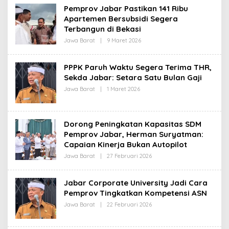
H
Pemprov Jabar Pastikan 141 Ribu
R
Apartemen Bersubsidi Segera
E
D
Terbangun di Bekasi
A
K
Jawa Barat
|
9 Maret 2026
O
S
L
I
E
H
PPPK Paruh Waktu Segera Terima THR,
R
Sekda Jabar: Setara Satu Bulan Gaji
E
D
Jawa Barat
|
1 Maret 2026
O
A
L
K
E
S
H
I
R
Dorong Peningkatan Kapasitas SDM
E
D
Pemprov Jabar, Herman Suryatman:
A
Capaian Kinerja Bukan Autopilot
K
S
Jawa Barat
|
27 Februari 2026
O
I
L
E
H
Jabar Corporate University Jadi Cara
R
Pemprov Tingkatkan Kompetensi ASN
E
D
Jawa Barat
|
22 Februari 2026
O
A
L
K
E
S
H
I