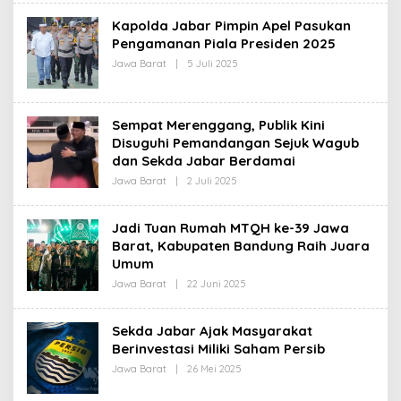
H
R
Kapolda Jabar Pimpin Apel Pasukan
E
D
Pengamanan Piala Presiden 2025
A
Jawa Barat
|
5 Juli 2025
O
K
L
S
E
I
H
R
Sempat Merenggang, Publik Kini
E
D
Disuguhi Pemandangan Sejuk Wagub
A
dan Sekda Jabar Berdamai
K
S
Jawa Barat
|
2 Juli 2025
O
I
L
E
H
Jadi Tuan Rumah MTQH ke-39 Jawa
R
Barat, Kabupaten Bandung Raih Juara
E
D
Umum
A
K
Jawa Barat
|
22 Juni 2025
O
S
L
I
E
H
Sekda Jabar Ajak Masyarakat
R
Berinvestasi Miliki Saham Persib
E
D
Jawa Barat
|
26 Mei 2025
O
A
L
K
E
S