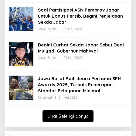
H
I
R
Soal Partisipasi ASN Pemprov Jabar
E
D
untuk Bonus Persib, Begini Penjelasan
A
Sekda Jabar
K
S
Jawa Barat
|
26 Mei 2025
O
I
L
E
H
Begini Curhat Sekda Jabar Sebut Dedi
R
Mulyadi Gubernur Mahiwal
E
D
Jawa Barat
|
24 Mei 2025
O
A
L
K
E
S
H
I
R
Jawa Barat Raih Juara Pertama SPM
E
D
Awards 2025, Terbaik Penerapan
A
Standar Pelayanan Minimal
K
S
Nasional
|
24 Mei 2025
O
I
L
E
H
R
Lihat Selengkapnya
E
D
A
K
S