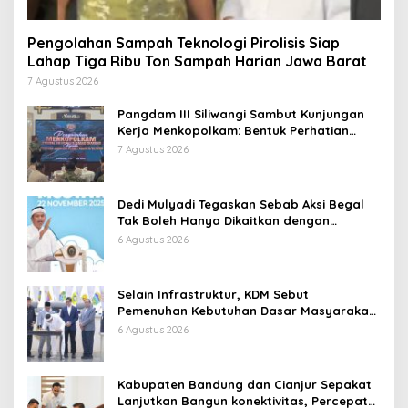
Pengolahan Sampah Teknologi Pirolisis Siap
Lahap Tiga Ribu Ton Sampah Harian Jawa Barat
7 Agustus 2026
Pangdam III Siliwangi Sambut Kunjungan
Kerja Menkopolkam: Bentuk Perhatian
Pemerintah
7 Agustus 2026
Dedi Mulyadi Tegaskan Sebab Aksi Begal
Tak Boleh Hanya Dikaitkan dengan
Ekonomi
6 Agustus 2026
Selain Infrastruktur, KDM Sebut
Pemenuhan Kebutuhan Dasar Masyarakat
Jadi Fokus APBD Jabar 2027
6 Agustus 2026
Kabupaten Bandung dan Cianjur Sepakat
Lanjutkan Bangun konektivitas, Percepat