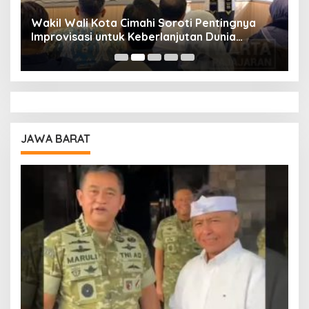
Wakil Wali Kota Cimahi Soroti Pentingnya
Y
Improvisasi untuk Keberlanjutan Dunia
S
Pendidikan
A
JAWA BARAT