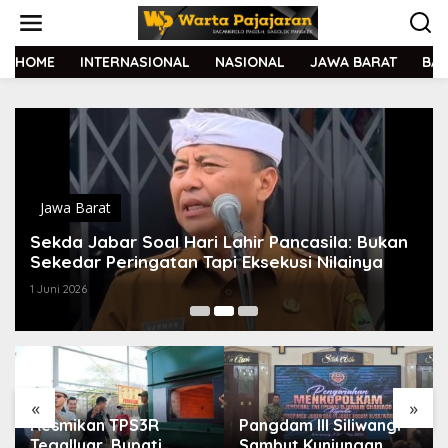
L
e
w
a
HOME
INTERNASIONAL
NASIONAL
JAWA BARAT
BA
t
i
k
e
k
o
n
t
Jawa Barat
e
Sekda Jabar Soal Hari Lahir Pancasila: Bukan
n
Sekedar Peringatan Tapi Eksekusi Nilainya
1 Juni 2026
«
»
Resmikan TPS3R
Pangdam III Siliwangi
Tegalluar, Bupati
Sambut Kunjungan