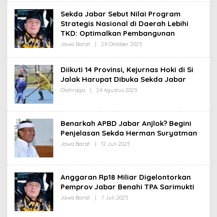
E
H
Sekda Jabar Sebut Nilai Program
R
Strategis Nasional di Daerah Lebihi
E
D
TKD: Optimalkan Pembangunan
A
K
Jawa Barat
|
29 Oktober 2025
O
S
L
I
E
H
Diikuti 14 Provinsi, Kejurnas Hoki di Si
R
Jalak Harupat Dibuka Sekda Jabar
E
D
Olahraga
|
24 Agustus 2025
O
A
L
K
E
S
H
I
R
Benarkah APBD Jabar Anjlok? Begini
E
D
Penjelasan Sekda Herman Suryatman
A
Jawa Barat
|
12 Juli 2025
O
K
L
S
E
I
H
R
Anggaran Rp18 Miliar Digelontorkan
E
D
Pemprov Jabar Benahi TPA Sarimukti
A
Jawa Barat
|
7 Juli 2025
O
K
L
S
E
I