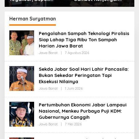
Bandung: Sampah
Kerja Menkopolkam:
Bukan Hanya Urusan
Bentuk Perhatian
Pemerintah
Pemerintah
Herman Suryatman
Pengolahan Sampah Teknologi Pirolisis
Siap Lahap Tiga Ribu Ton Sampah
Harian Jawa Barat
Jawa Barat
|
7 Agustus 2026
O
L
E
H
Sekda Jabar Soal Hari Lahir Pancasila:
R
Bukan Sekedar Peringatan Tapi
E
D
Eksekusi Nilainya
A
K
Jawa Barat
|
1 Juni 2026
O
S
L
I
E
H
Pertumbuhan Ekonomi Jabar Lampaui
R
Nasional, Menkeu Purbaya Puji KDM:
E
D
Gubernurnya Canggih
A
K
Jawa Barat
|
7 Mei 2026
O
S
L
I
E
H