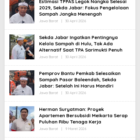
Estimasi TPPAS Legok Nangka Selesai
R
2029, Sekda Jabar: Fokus Pengelolaan
E
D
Sampah Jangka Menengah
A
K
Jawa Barat
|
30 April 2026
O
S
L
I
E
H
Sekda Jabar Ingatkan Pentingnya
R
Kelola Sampah di Hulu, Tak Ada
E
D
Alternatif Saat TPA Sarimukti Penuh
A
K
Jawa Barat
|
30 April 2026
O
S
L
I
E
H
Pemprov Bantu Pemkab Selesaikan
R
Sampah Pasar Baleendah, Sekda
E
D
Jabar: Setelah Ini Harus Mandiri
A
K
Jawa Barat
|
30 April 2026
O
S
L
I
E
H
Herman Suryatman: Proyek
R
Apartemen Bersubsidi Meikarta Serap
E
D
Puluhan Ribu Tenaga Kerja
A
K
Jawa Barat
|
9 Maret 2026
O
S
L
I
E