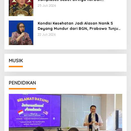
Kriminalisasi
25 Juli 2026
Kondisi Kesehatan Jadi Alasan Nanik S
Deyang Mundur dari BGN, Prabowo Tunjuk
Wamentan Sudaryono
22 Juli 2026
MUSIK
PENDIDIKAN