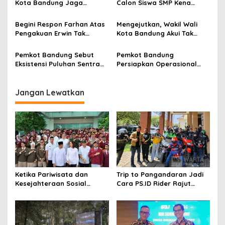
Kota Bandung Jaga
Calon Siswa SMP Kena
o
Semangat Perjuangan
Diskualifikasi SPMB Pemkot
s
Global
Bandung
Begini Respon Farhan Atas
Mengejutkan, Wakil Wali
Pengakuan Erwin Tak
Kota Bandung Akui Tak
Dilibatkan dalam
Pernah Dilibatkan dalam
Pemerintahan
Pembahasan Kebijakan
Pemkot Bandung Sebut
Pemkot Bandung
Eksistensi Puluhan Sentra
Persiapkan Operasional
Industri Jadi Penyumbang
Bandara Husein
PDRB Terbesar
Sastraegara, Segera
Layani Boeing Hingga
Jangan Lewatkan
Airbus
Ketika Pariwisata dan
Trip to Pangandaran Jadi
Kesejahteraan Sosial
Cara PS.ID Rider Rajut
Berpadu; Solusikan
Semangat Kekeluargaan
Ketimpangan Pendidikan
Pajero Sport Indonesia
Melalui Sekolah Rakyat