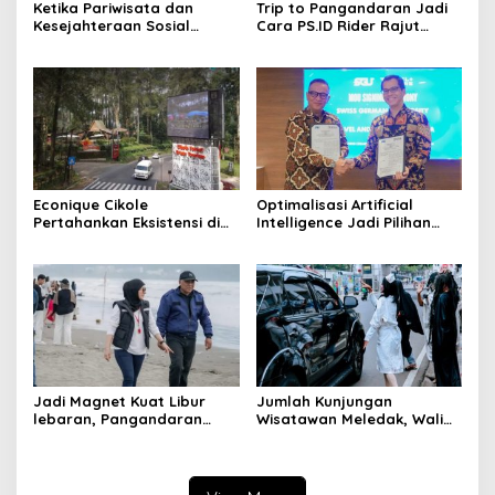
Ketika Pariwisata dan
Trip to Pangandaran Jadi
Kesejahteraan Sosial
Cara PS.ID Rider Rajut
Berpadu; Solusikan
Semangat Kekeluargaan
Ketimpangan Pendidikan
Pajero Sport Indonesia
Melalui Sekolah Rakyat
Econique Cikole
Optimalisasi Artificial
Pertahankan Eksistensi di
Intelligence Jadi Pilihan
Tengah Tingkat Kunjungan
Transformasi Pendidikan
Wisatawan Melemah
Pariwisata
Jadi Magnet Kuat Libur
Jumlah Kunjungan
lebaran, Pangandaran
Wisatawan Meledak, Wali
Gaet 500 Ribu Wisatawan
Kota Bandung Prediksi
Capai Satu Juta