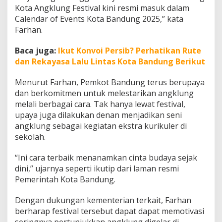
i
Kota Angklung Festival kini resmi masuk dalam
d
Calendar of Events Kota Bandung 2025,” kata
i
Farhan.
r
i
K
Baca juga:
Ikut Konvoi Persib? Perhatikan Rute
o
dan Rekayasa Lalu Lintas Kota Bandung Berikut
t
a
Menurut Farhan, Pemkot Bandung terus berupaya
K
dan berkomitmen untuk melestarikan angklung
r
e
melali berbagai cara. Tak hanya lewat festival,
a
upaya juga dilakukan denan menjadikan seni
t
angklung sebagai kegiatan ekstra kurikuler di
i
sekolah.
f
“Ini cara terbaik menanamkan cinta budaya sejak
dini,” ujarnya seperti ikutip dari laman resmi
Pemerintah Kota Bandung.
Dengan dukungan kementerian terkait, Farhan
berharap festival tersebut dapat dapat memotivasi