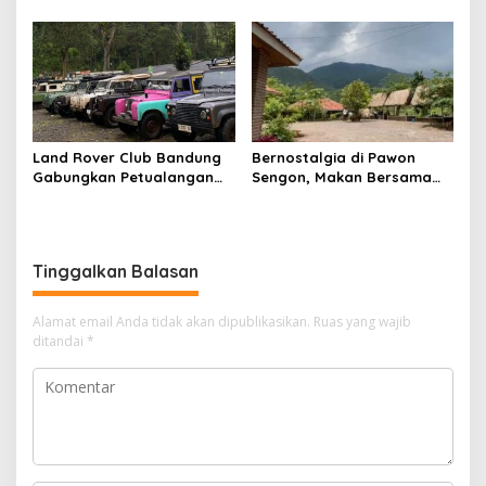
Performance Sambut Libur
Jadi Destinasi Nan Indah
Nataru
Land Rover Club Bandung
Bernostalgia di Pawon
Gabungkan Petualangan
Sengon, Makan Bersama
dan Aksi Lingkungan dalam
Ala Kampung Sunda
Liwet 5
“Baheula”
Tinggalkan Balasan
Alamat email Anda tidak akan dipublikasikan.
Ruas yang wajib
ditandai
*