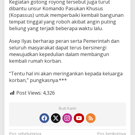
Kegiatan gotong royong tersebut juga turut
n
dibantu unsur Komando Pasukan Khusus
i
(Kopassus) untuk memperbaiki kembali bangunan
tempat tinggal yang roboh akibat angin puting
beliung yang terjadi beberapa waktu lalu.
Asep Ilyas berharap peran serta Pemerintah dan
seluruh masyarakat dapat terus bersinergi
mewujudkan kepedulian dalam membangun
kembali rumah korban.
“Tentu hal ini akan meringankan kepada keluarga
korban,” pungkasnya.***
Post Views:
4,326
Ikuti Kami
Pos sebelumnya
Pos berikutnya