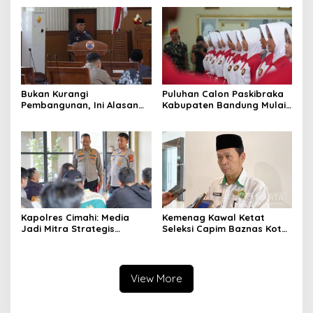
Pemerintah
Alternatif di Padalarang
Bukan Kurangi
Puluhan Calon Paskibraka
Pembangunan, Ini Alasan
Kabupaten Bandung Mulai
Pemkot Cimahi Lakukan
Ikuti Pemusatan Latihan
Pengurangan Belanja
Daerah
Kapolres Cimahi: Media
Kemenag Kawal Ketat
Jadi Mitra Strategis
Seleksi Capim Baznas Kota
Bangun Kepercayaan
Cimahi: Kita Ingin
Publik
Komisioner Baznas
Berintegritas
View More