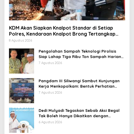
KDM Akan Siapkan Knalpot Standar di Setiap
Polres, Kendaraan Knalpot Brong Tertangkap
Langsung Ganti
8 Agustus 2026
Pengolahan Sampah Teknologi Pirolisis
Siap Lahap Tiga Ribu Ton Sampah Harian
Jawa Barat
7 Agustus 2026
Pangdam III Siliwangi Sambut Kunjungan
Kerja Menkopolkam: Bentuk Perhatian
Pemerintah
7 Agustus 2026
Dedi Mulyadi Tegaskan Sebab Aksi Begal
Tak Boleh Hanya Dikaitkan dengan
Ekonomi
6 Agustus 2026