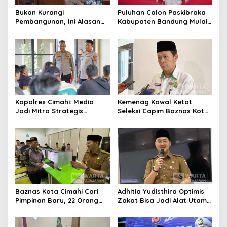
Bukan Kurangi
Puluhan Calon Paskibraka
Pembangunan, Ini Alasan
Kabupaten Bandung Mulai
Pemkot Cimahi Lakukan
Ikuti Pemusatan Latihan
Pengurangan Belanja
Daerah
Kapolres Cimahi: Media
Kemenag Kawal Ketat
Jadi Mitra Strategis
Seleksi Capim Baznas Kota
Bangun Kepercayaan
Cimahi: Kita Ingin
Publik
Komisioner Baznas
Berintegritas
Baznas Kota Cimahi Cari
Adhitia Yudisthira Optimis
Pimpinan Baru, 22 Orang
Zakat Bisa Jadi Alat Utama
Ikuti Seleksi
Selesaikan Masalah Sosial
Kota Cimahi