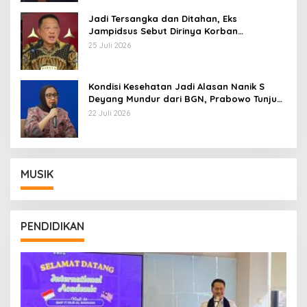
Jadi Tersangka dan Ditahan, Eks
Jampidsus Sebut Dirinya Korban
Kriminalisasi
25 Juli 2026
Kondisi Kesehatan Jadi Alasan Nanik S
Deyang Mundur dari BGN, Prabowo Tunjuk
Wamentan Sudaryono
22 Juli 2026
MUSIK
PENDIDIKAN