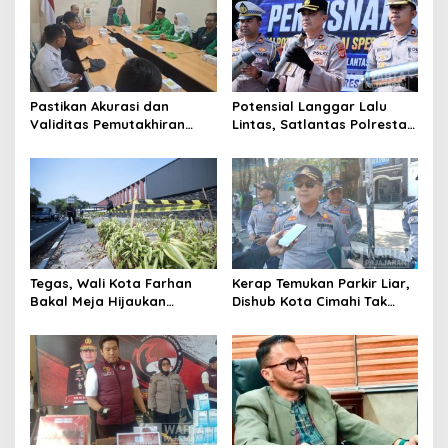
Pastikan Akurasi dan
Potensial Langgar Lalu
Validitas Pemutakhiran
Lintas, Satlantas Polresta
Data Parpol, Bawaslu Kota
Bandung Tindak Ribuan
Cimahi Lakukan
Motor Berknalpot Brong
Pengawasan
Tegas, Wali Kota Farhan
Kerap Temukan Parkir Liar,
Bakal Meja Hijaukan
Dishub Kota Cimahi Tak
Penebang Pohon di Jalan
Henti Lakukan Edukasi dan
Riau
Pembinaan