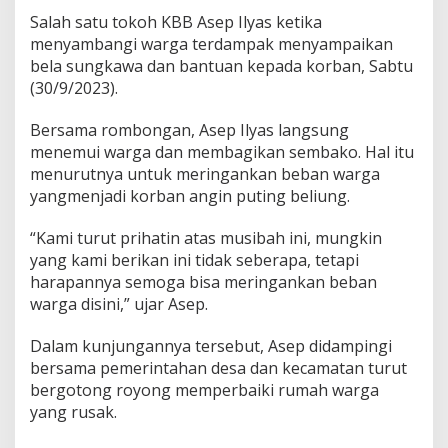
k
Salah satu tokoh KBB Asep Ilyas ketika
o
menyambangi warga terdampak menyampaikan
h
bela sungkawa dan bantuan kepada korban, Sabtu
B
a
(30/9/2023).
n
d
Bersama rombongan, Asep Ilyas langsung
u
menemui warga dan membagikan sembako. Hal itu
n
menurutnya untuk meringankan beban warga
g
B
yangmenjadi korban angin puting beliung.
a
r
“Kami turut prihatin atas musibah ini, mungkin
a
yang kami berikan ini tidak seberapa, tetapi
t
harapannya semoga bisa meringankan beban
S
a
warga disini,” ujar Asep.
m
p
Dalam kunjungannya tersebut, Asep didampingi
a
bersama pemerintahan desa dan kecamatan turut
i
bergotong royong memperbaiki rumah warga
k
a
yang rusak.
n
I