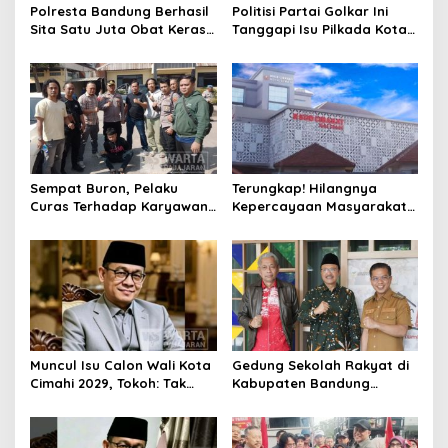
Polresta Bandung Berhasil
Politisi Partai Golkar Ini
Sita Satu Juta Obat Keras
Tanggapi Isu Pilkada Kota
Serta Ungkap Ratusan
Cimahi 2029: Terlalu Dini
Kasus Narkoba
Sempat Buron, Pelaku
Terungkap! Hilangnya
Curas Terhadap Karyawan
Kepercayaan Masyarakat
Pabrik di Majalaya Berhasil
Latarbelakangi Rencana
Ditangkap Polisi
Rebranding RSUD Cibabat
Muncul Isu Calon Wali Kota
Gedung Sekolah Rakyat di
Cimahi 2029, Tokoh: Tak
Kabupaten Bandung
Cukup Hanya Bermodal
Dibangun Oktober 2026,
Legitimasi Parpol
Siap Tampung Dua Ribu
Siswa