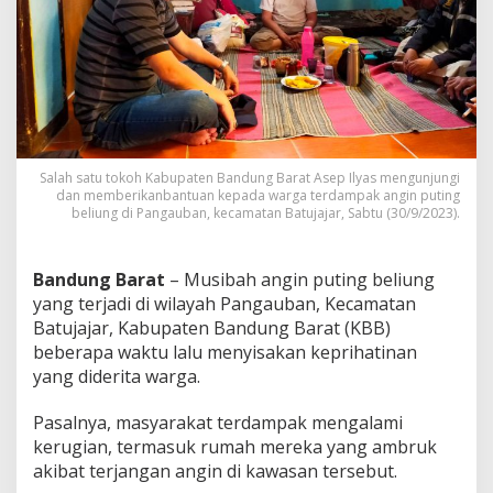
m
p
a
k
A
n
g
i
n
Salah satu tokoh Kabupaten Bandung Barat Asep Ilyas mengunjungi
P
dan memberikanbantuan kepada warga terdampak angin puting
u
beliung di Pangauban, kecamatan Batujajar, Sabtu (30/9/2023).
t
i
n
Bandung Barat
– Musibah angin puting beliung
g
yang terjadi di wilayah Pangauban, Kecamatan
B
Batujajar, Kabupaten Bandung Barat (KBB)
e
l
beberapa waktu lalu menyisakan keprihatinan
i
yang diderita warga.
u
n
Pasalnya, masyarakat terdampak mengalami
g
kerugian, termasuk rumah mereka yang ambruk
,
T
akibat terjangan angin di kawasan tersebut.
o