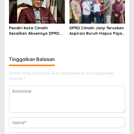
Pendiri Kota Cimahi
DPRD Cimahi Janji Teruskan
Sesalkan Absennya DPRD
Aspirasi Buruh Hapus Pajak
dalam Dialog Pembahasan
Penghasilan ke Presiden
Rebranding RSUD Cibabat
dan DPR
Tinggalkan Balasan
Alamat email Anda tidak akan dipublikasikan.
Ruas yang wajib
ditandai
*