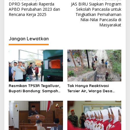
N
DPRD Sepakati Raperda
JAS BIRU Siapkan Program
a
APBD Perubahan 2023 dan
Sekolah Pancasila untuk
v
Rencana Kerja 2025
Tingkatkan Pemahaman
Nilai-Nilai Pancasila di
i
Masyarakat
g
Jangan Lewatkan
a
s
i
p
o
s
Resmikan TPS3R Tegalluar,
Tak Hanya Reaktivasi
Bupati Bandung: Sampah
Tersier Air, Warga Desa
Bukan Hanya Urusan
Ciburuy Inginkan Jalan
Pemerintah
Alternatif di Padalarang