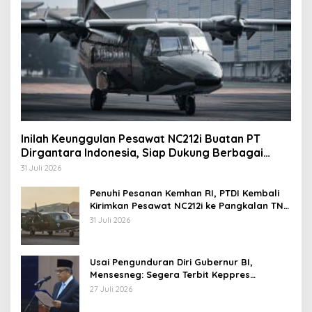
Inilah Keunggulan Pesawat NC212i Buatan PT
Dirgantara Indonesia, Siap Dukung Berbagai
Operasi TNI
31 Juli 2026
Penuhi Pesanan Kemhan RI, PTDI Kembali
Kirimkan Pesawat NC212i ke Pangkalan TNI
AU
31 Juli 2026
Usai Pengunduran Diri Gubernur BI,
Mensesneg: Segera Terbit Keppres
Pemberhentian dengan Hormat
27 Juli 2026