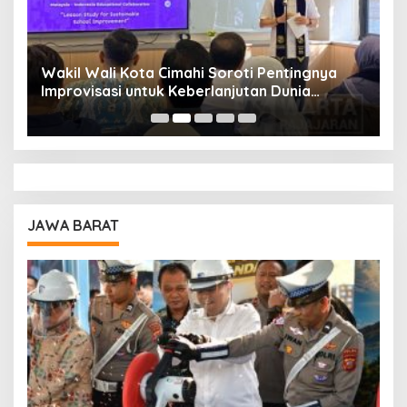
Wakil Wali Kota Cimahi Soroti Pentingnya
Y
Improvisasi untuk Keberlanjutan Dunia
S
Pendidikan
A
JAWA BARAT