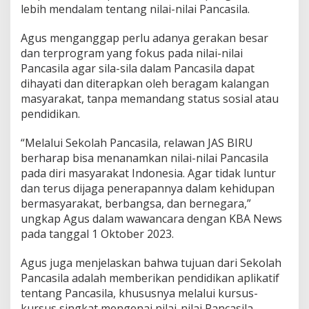
i
lebih mendalam tentang nilai-nilai Pancasila.
n
g
Agus menganggap perlu adanya gerakan besar
k
dan terprogram yang fokus pada nilai-nilai
a
Pancasila agar sila-sila dalam Pancasila dapat
t
k
dihayati dan diterapkan oleh beragam kalangan
a
masyarakat, tanpa memandang status sosial atau
n
pendidikan.
P
e
“Melalui Sekolah Pancasila, relawan JAS BIRU
m
a
berharap bisa menanamkan nilai-nilai Pancasila
h
pada diri masyarakat Indonesia. Agar tidak luntur
a
dan terus dijaga penerapannya dalam kehidupan
m
bermasyarakat, berbangsa, dan bernegara,”
a
ungkap Agus dalam wawancara dengan KBA News
n
N
pada tanggal 1 Oktober 2023.
i
l
Agus juga menjelaskan bahwa tujuan dari Sekolah
a
Pancasila adalah memberikan pendidikan aplikatif
i
tentang Pancasila, khususnya melalui kursus-
-
N
kursus singkat mengenai nilai-nilai Pancasila.