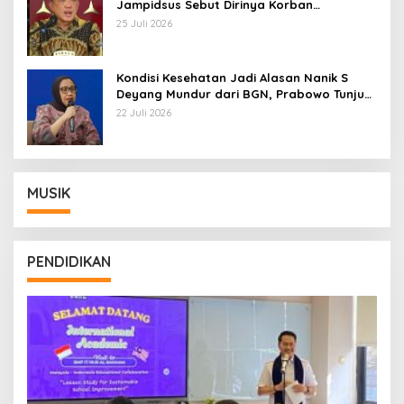
Jampidsus Sebut Dirinya Korban
Kriminalisasi
25 Juli 2026
Kondisi Kesehatan Jadi Alasan Nanik S
Deyang Mundur dari BGN, Prabowo Tunjuk
Wamentan Sudaryono
22 Juli 2026
MUSIK
PENDIDIKAN