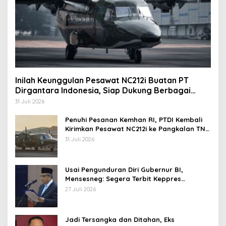
Inilah Keunggulan Pesawat NC212i Buatan PT
Dirgantara Indonesia, Siap Dukung Berbagai
Operasi TNI
31 Juli 2026
Penuhi Pesanan Kemhan RI, PTDI Kembali
Kirimkan Pesawat NC212i ke Pangkalan TNI
AU
31 Juli 2026
Usai Pengunduran Diri Gubernur BI,
Mensesneg: Segera Terbit Keppres
Pemberhentian dengan Hormat
27 Juli 2026
Jadi Tersangka dan Ditahan, Eks