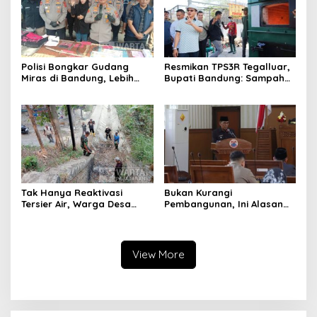
Polisi Bongkar Gudang
Resmikan TPS3R Tegalluar,
Miras di Bandung, Lebih
Bupati Bandung: Sampah
dari Enam Ribu Botol Disita
Bukan Hanya Urusan
Pemerintah
Tak Hanya Reaktivasi
Bukan Kurangi
Tersier Air, Warga Desa
Pembangunan, Ini Alasan
Ciburuy Inginkan Jalan
Pemkot Cimahi Lakukan
Alternatif di Padalarang
Pengurangan Belanja
Daerah
View More