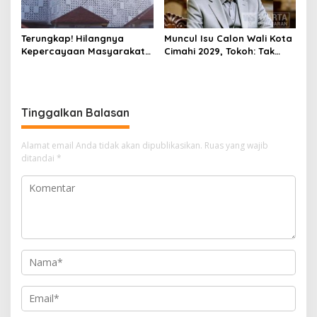
Terungkap! Hilangnya
Muncul Isu Calon Wali Kota
Kepercayaan Masyarakat
Cimahi 2029, Tokoh: Tak
Latarbelakangi Rencana
Cukup Hanya Bermodal
Rebranding RSUD Cibabat
Legitimasi Parpol
Tinggalkan Balasan
Alamat email Anda tidak akan dipublikasikan.
Ruas yang wajib
ditandai
*