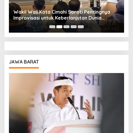
Wakil Wali Kota Cimahi Soroti Pentingnya
Y
Improvisasi untuk Keberlanjutan Dunia
S
Pendidikan
A
JAWA BARAT