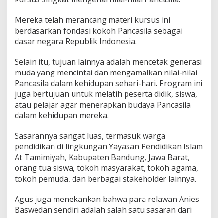
i
l
Mereka telah merancang materi kursus ini
a
berdasarkan fondasi kokoh Pancasila sebagai
i
dasar negara Republik Indonesia.
P
a
n
Selain itu, tujuan lainnya adalah mencetak generasi
c
muda yang mencintai dan mengamalkan nilai-nilai
a
Pancasila dalam kehidupan sehari-hari. Program ini
s
juga bertujuan untuk melatih peserta didik, siswa,
i
l
atau pelajar agar menerapkan budaya Pancasila
a
dalam kehidupan mereka.
d
i
Sasarannya sangat luas, termasuk warga
M
pendidikan di lingkungan Yayasan Pendidikan Islam
a
s
At Tamimiyah, Kabupaten Bandung, Jawa Barat,
y
orang tua siswa, tokoh masyarakat, tokoh agama,
a
tokoh pemuda, dan berbagai stakeholder lainnya.
r
a
Agus juga menekankan bahwa para relawan Anies
k
a
Baswedan sendiri adalah salah satu sasaran dari
t