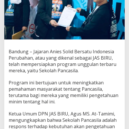
r
a
m
S
e
k
o
l
a
h
Bandung – Jajaran Anies Solid Bersatu Indonesia
P
Perubahan, atau yang dikenal sebagai JAS BIRU,
a
telah mempersiapkan program unggulan terbaru
n
c
mereka, yaitu Sekolah Pancasila.
a
s
Program ini bertujuan untuk meningkatkan
i
pemahaman masyarakat tentang Pancasila,
l
terutama bagi mereka yang memiliki pengetahuan
a
u
minim tentang hal ini.
n
t
Ketua Umum DPN JAS BIRU, Agus MS. At-Tamimi,
u
mengungkapkan bahwa Sekolah Pancasila adalah
k
respons terhadap kebutuhan akan pengetahuan
T