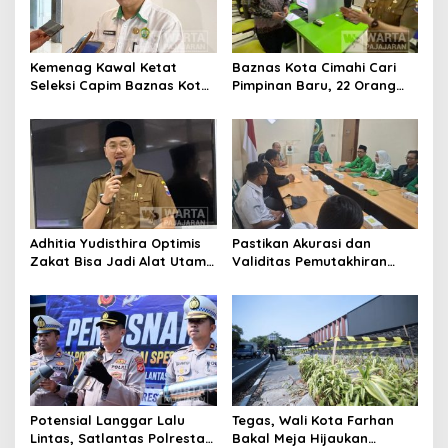
Kemenag Kawal Ketat
Baznas Kota Cimahi Cari
Seleksi Capim Baznas Kota
Pimpinan Baru, 22 Orang
Cimahi: Kita Ingin
Ikuti Seleksi
Komisioner Baznas
Berintegritas
Adhitia Yudisthira Optimis
Pastikan Akurasi dan
Zakat Bisa Jadi Alat Utama
Validitas Pemutakhiran
Selesaikan Masalah Sosial
Data Parpol, Bawaslu Kota
Kota Cimahi
Cimahi Lakukan
Pengawasan
Potensial Langgar Lalu
Tegas, Wali Kota Farhan
Lintas, Satlantas Polresta
Bakal Meja Hijaukan