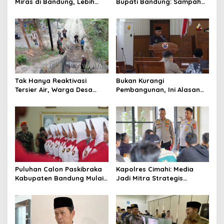
Miras di Bandung, Lebih
Bupati Bandung: Sampah
dari Enam Ribu Botol Disita
Bukan Hanya Urusan
Pemerintah
Tak Hanya Reaktivasi
Bukan Kurangi
Tersier Air, Warga Desa
Pembangunan, Ini Alasan
Ciburuy Inginkan Jalan
Pemkot Cimahi Lakukan
Alternatif di Padalarang
Pengurangan Belanja
Daerah
Puluhan Calon Paskibraka
Kapolres Cimahi: Media
Kabupaten Bandung Mulai
Jadi Mitra Strategis
Ikuti Pemusatan Latihan
Bangun Kepercayaan
Publik