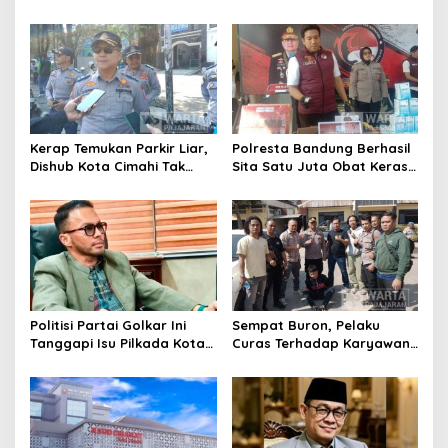
Bandung Tindak Ribuan
Penebang Pohon di Jalan
Motor Berknalpot Brong
Riau
Kerap Temukan Parkir Liar,
Polresta Bandung Berhasil
Dishub Kota Cimahi Tak
Sita Satu Juta Obat Keras
Henti Lakukan Edukasi dan
Serta Ungkap Ratusan
Pembinaan
Kasus Narkoba
Politisi Partai Golkar Ini
Sempat Buron, Pelaku
Tanggapi Isu Pilkada Kota
Curas Terhadap Karyawan
Cimahi 2029: Terlalu Dini
Pabrik di Majalaya Berhasil
Ditangkap Polisi