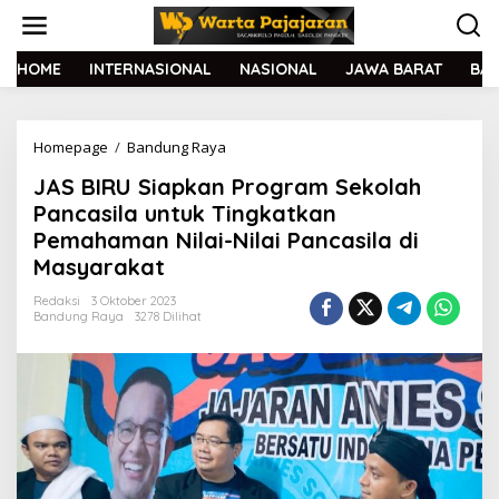
L
e
w
a
HOME
INTERNASIONAL
NASIONAL
JAWA BARAT
BA
t
i
k
Homepage
/
Bandung Raya
J
e
A
k
JAS BIRU Siapkan Program Sekolah
S
o
B
n
Pancasila untuk Tingkatkan
I
t
Pemahaman Nilai-Nilai Pancasila di
R
e
Masyarakat
U
n
S
Redaksi
3 Oktober 2023
i
Bandung Raya
3278 Dilihat
a
p
k
a
n
P
r
o
g