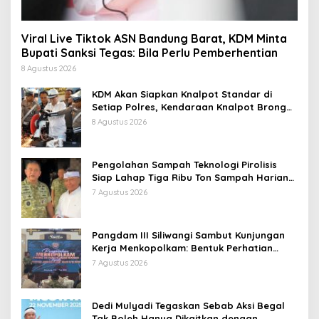
Viral Live Tiktok ASN Bandung Barat, KDM Minta
Bupati Sanksi Tegas: Bila Perlu Pemberhentian
8 Agustus 2026
KDM Akan Siapkan Knalpot Standar di
Setiap Polres, Kendaraan Knalpot Brong
Tertangkap Langsung Ganti
8 Agustus 2026
Pengolahan Sampah Teknologi Pirolisis
Siap Lahap Tiga Ribu Ton Sampah Harian
Jawa Barat
7 Agustus 2026
Pangdam III Siliwangi Sambut Kunjungan
Kerja Menkopolkam: Bentuk Perhatian
Pemerintah
7 Agustus 2026
Dedi Mulyadi Tegaskan Sebab Aksi Begal
Tak Boleh Hanya Dikaitkan dengan