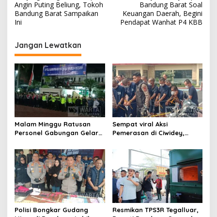
a
Angin Puting Beliung, Tokoh
Bandung Barat Soal
v
Bandung Barat Sampaikan
Keuangan Daerah, Begini
Ini
Pendapat Wanhat P4 KBB
i
g
Jangan Lewatkan
a
s
i
p
o
s
Malam Minggu Ratusan
Sempat viral Aksi
Personel Gabungan Gelar
Pemerasan di Ciwidey,
Apel, Lanjut Patroli Skala
Polisi Tangkap Dua terduga
Besar Kabupaten Bandung
Pelaku
Polisi Bongkar Gudang
Resmikan TPS3R Tegalluar,