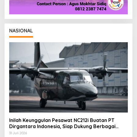
NASIONAL
Inilah Keunggulan Pesawat NC212i Buatan PT
Dirgantara Indonesia, Siap Dukung Berbagai
Operasi TNI
31 Juli 2026