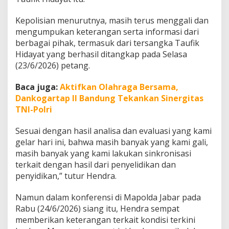
t
A
Kepolisian menurutnya, masih terus menggali dan
t
mengumpukan keterangan serta informasi dari
a
s
berbagai pihak, termasuk dari tersangka Taufik
P
Hidayat yang berhasil ditangkap pada Selasa
e
(23/6/2026) petang.
n
g
Baca juga:
Aktifkan Olahraga Bersama,
a
n
Dankogartap II Bandung Tekankan Sinergitas
i
TNI-Polri
a
y
Sesuai dengan hasil analisa dan evaluasi yang kami
a
gelar hari ini, bahwa masih banyak yang kami gali,
a
n
masih banyak yang kami lakukan sinkronisasi
B
terkait dengan hasil dari penyelidikan dan
e
penyidikan,” tutur Hendra.
r
a
Namun dalam konferensi di Mapolda Jabar pada
t
T
Rabu (24/6/2026) siang itu, Hendra sempat
e
memberikan keterangan terkait kondisi terkini
r