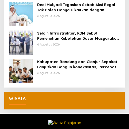
Dedi Mulyadi Tegaskan Sebab Aksi Begal
Tak Boleh Hanya Dikaitkan dengan
Ekonomi
6 Agustus 2026
Selain Infrastruktur, KDM Sebut
Pemenuhan Kebutuhan Dasar Masyarakat
Jadi Fokus APBD Jabar 2027
6 Agustus 2026
Kabupaten Bandung dan Cianjur Sepakat
Lanjutkan Bangun konektivitas, Percepat
Pertumbuhan Ekonomi Daerah
6 Agustus 2026
WISATA