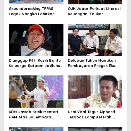
Groundbreaking TPPAS
OJK Jabar Perkuat Literasi
Legok Nangka Lahirkan
Keuangan, Edukasi
Harapan Baru
Masyarakat Jadi Kunci
Penyelesaian Sampah
Pertumbuhan Ekonomi
Bandung Raya
Dianggap Pilih Kasih Bantu
Delapan Tahun Nantikan
Keluarga Satpam Jatiluhur
Pembayaran Proyek Eks
dan Korban di Bali, Begini
Wagub Jabar, Konsultan
Penjelasan Dedi Mulyadi
Tasikmalaya Akui Merugi 3,9
Miliar
KDM Jawab Kritik Menteri
Usai Viral Tegur Alphard
HAM Atas Sayembara
Terobos Lampu Merah,
Penangkapan Begal dan
Fiktor Pilih Tawaran KDM
Pelaku Kejahatan
Jadi Satpam Gedung Sate