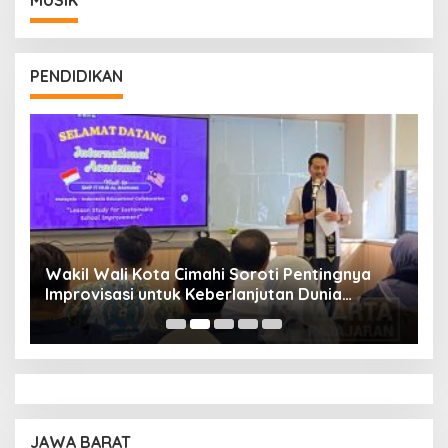
MUSIK
PENDIDIKAN
Wakil Wali Kota Cimahi Soroti Pentingnya
Y
Improvisasi untuk Keberlanjutan Dunia
S
Pendidikan
A
JAWA BARAT