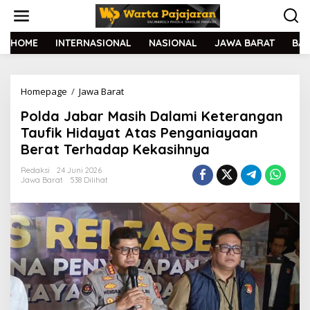
L
e
w
a
HOME
INTERNASIONAL
NASIONAL
JAWA BARAT
BA
t
i
k
Homepage
/
Jawa Barat
P
e
o
k
Polda Jabar Masih Dalami Keterangan
l
o
d
n
Taufik Hidayat Atas Penganiayaan
a
t
Berat Terhadap Kekasihnya
J
e
a
n
Redaksi
24 Juni 2026
b
Jawa Barat
538 Dilihat
a
r
M
a
s
i
h
D
a
l