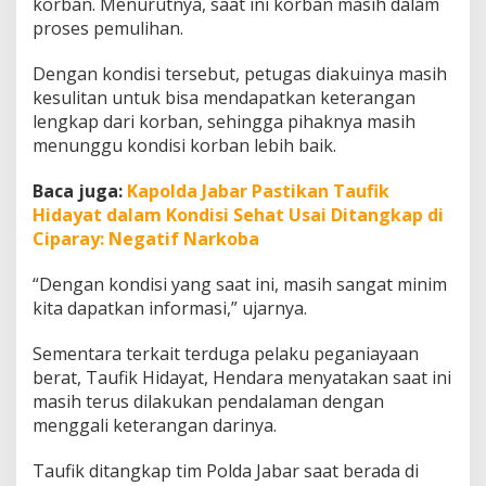
korban. Menurutnya, saat ini korban masih dalam
h
proses pemulihan.
a
d
a
Dengan kondisi tersebut, petugas diakuinya masih
p
kesulitan untuk bisa mendapatkan keterangan
K
lengkap dari korban, sehingga pihaknya masih
e
menunggu kondisi korban lebih baik.
k
a
s
Baca juga:
Kapolda Jabar Pastikan Taufik
i
Hidayat dalam Kondisi Sehat Usai Ditangkap di
h
Ciparay: Negatif Narkoba
n
y
“Dengan kondisi yang saat ini, masih sangat minim
a
kita dapatkan informasi,” ujarnya.
Sementara terkait terduga pelaku peganiayaan
berat, Taufik Hidayat, Hendara menyatakan saat ini
masih terus dilakukan pendalaman dengan
menggali keterangan darinya.
Taufik ditangkap tim Polda Jabar saat berada di