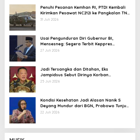
Penuhi Pesanan Kemhan RI, PTDI Kembali
Kirimkan Pesawat NC212i ke Pangkalan TNI
AU
31 Juli 2026
Usai Pengunduran Diri Gubernur BI,
Mensesneg: Segera Terbit Keppres
Pemberhentian dengan Hormat
27 Juli 2026
Jadi Tersangka dan Ditahan, Eks
Jampidsus Sebut Dirinya Korban
Kriminalisasi
25 Juli 2026
Kondisi Kesehatan Jadi Alasan Nanik S
Deyang Mundur dari BGN, Prabowo Tunjuk
Wamentan Sudaryono
22 Juli 2026