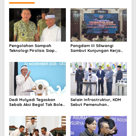
Pengolahan Sampah
Pangdam III Siliwangi
Teknologi Pirolisis Siap
Sambut Kunjungan Kerja
Lahap Tiga Ribu Ton
Menkopolkam: Bentuk
Sampah Harian Jawa
Perhatian Pemerintah
Barat
Dedi Mulyadi Tegaskan
Selain Infrastruktur, KDM
Sebab Aksi Begal Tak Boleh
Sebut Pemenuhan
Hanya Dikaitkan dengan
Kebutuhan Dasar
Ekonomi
Masyarakat Jadi Fokus
APBD Jabar 2027