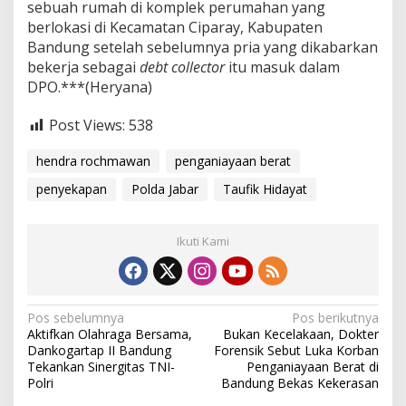
sebuah rumah di komplek perumahan yang
berlokasi di Kecamatan Ciparay, Kabupaten
Bandung setelah sebelumnya pria yang dikabarkan
bekerja sebagai
debt collector
itu masuk dalam
DPO.***(Heryana)
Post Views:
538
hendra rochmawan
penganiayaan berat
penyekapan
Polda Jabar
Taufik Hidayat
Ikuti Kami
N
Pos sebelumnya
Pos berikutnya
Aktifkan Olahraga Bersama,
Bukan Kecelakaan, Dokter
a
Dankogartap II Bandung
Forensik Sebut Luka Korban
v
Tekankan Sinergitas TNI-
Penganiayaan Berat di
Polri
Bandung Bekas Kekerasan
i