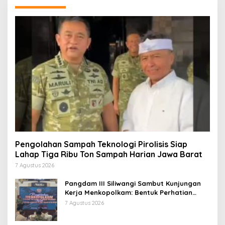
Pengolahan Sampah Teknologi Pirolisis Siap
Lahap Tiga Ribu Ton Sampah Harian Jawa Barat
7 Agustus 2026
Pangdam III Siliwangi Sambut Kunjungan
Kerja Menkopolkam: Bentuk Perhatian
Pemerintah
7 Agustus 2026