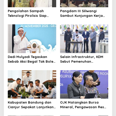
Pengolahan Sampah
Pangdam III Siliwangi
Teknologi Pirolisis Siap
Sambut Kunjungan Kerja
Lahap Tiga Ribu Ton
Menkopolkam: Bentuk
Sampah Harian Jawa
Perhatian Pemerintah
Barat
Dedi Mulyadi Tegaskan
Selain Infrastruktur, KDM
Sebab Aksi Begal Tak Boleh
Sebut Pemenuhan
Hanya Dikaitkan dengan
Kebutuhan Dasar
Ekonomi
Masyarakat Jadi Fokus
APBD Jabar 2027
Kabupaten Bandung dan
OJK Matangkan Bursa
Cianjur Sepakat Lanjutkan
Mineral, Pengawasan Resmi
Bangun konektivitas,
Dimulai Awal 2027