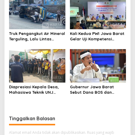
Truk Pengangkut Air Mineral
Kali Kedua PWI Jawa Barat
Terguling, Lalu Lintas
Gelar Uji Kompetensi
Jatinangor Seketika
Wartawan 2026
Memadat
Diapresiasi Kepala Desa,
Gubernur Jawa Barat
Mahasiswa Teknik UNJ
Sebut Dana BOS dan
Serahkan Bantuan Mesin
Bantuan Pemprov Cukupi
Pengelolaan Sampah
Operasional Sekolah
Tinggalkan Balasan
Alamat email Anda tidak akan dipublikasikan.
Ruas yang wajib