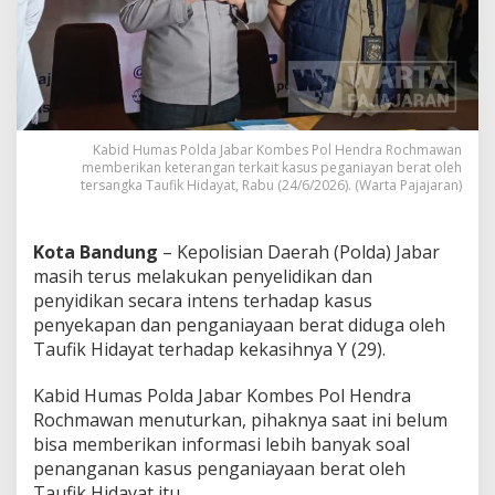
a
m
i
K
e
t
e
r
Kabid Humas Polda Jabar Kombes Pol Hendra Rochmawan
a
memberikan keterangan terkait kasus peganiayan berat oleh
tersangka Taufik Hidayat, Rabu (24/6/2026). (Warta Pajajaran)
n
g
a
n
Kota Bandung
– Kepolisian Daerah (Polda) Jabar
T
masih terus melakukan penyelidikan dan
a
penyidikan secara intens terhadap kasus
u
penyekapan dan penganiayaan berat diduga oleh
f
i
Taufik Hidayat terhadap kekasihnya Y (29).
k
H
Kabid Humas Polda Jabar Kombes Pol Hendra
i
Rochmawan menuturkan, pihaknya saat ini belum
d
bisa memberikan informasi lebih banyak soal
a
y
penanganan kasus penganiayaan berat oleh
a
Taufik Hidayat itu.