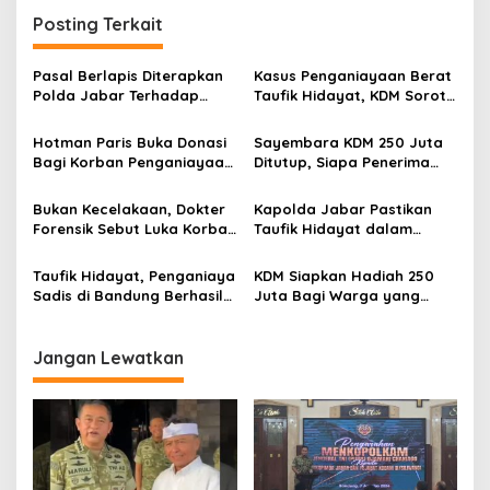
g
Posting Terkait
a
s
Pasal Berlapis Diterapkan
Kasus Penganiayaan Berat
Polda Jabar Terhadap
Taufik Hidayat, KDM Soroti
i
Pelaku Aniaya Sadis Taufik
Lemahnya Tata Kelola
p
Hidayat
Pemerintahan Tingkat
Hotman Paris Buka Donasi
Sayembara KDM 250 Juta
Bawah
Bagi Korban Penganiayaan
Ditutup, Siapa Penerima
o
Berat di Bandung, Ratusan
Hadiah Uangnya?
s
Juta Berhasil Terkumpul
Bukan Kecelakaan, Dokter
Kapolda Jabar Pastikan
Forensik Sebut Luka Korban
Taufik Hidayat dalam
Penganiayaan Berat di
Kondisi Sehat Usai
Bandung Bekas Kekerasan
Ditangkap di Ciparay:
Taufik Hidayat, Penganiaya
KDM Siapkan Hadiah 250
Negatif Narkoba
Sadis di Bandung Berhasil
Juta Bagi Warga yang
Ditangkap Polisi
Menemukan Taufik Hidayat,
Pelaku Penganiayaan Sadis
Jangan Lewatkan