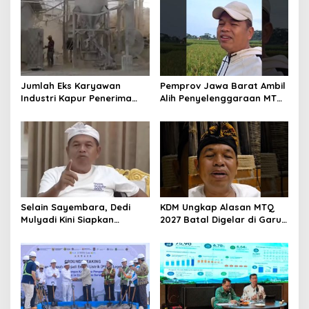
Percepat Pertumbuhan
Ekonomi Daerah
Jumlah Eks Karyawan
Pemprov Jawa Barat Ambil
Industri Kapur Penerima
Alih Penyelenggaraan MTQ
Bantuan Mendadak
2027 Pasca Garut Mundur
Bertambah, KDM: Kita
Jadi Tuan Rumah
Identifikasi
Selain Sayembara, Dedi
KDM Ungkap Alasan MTQ
Mulyadi Kini Siapkan
2027 Batal Digelar di Garut,
Hadiah Bagi Warga
Pemprov Cari Alternatif
Sebarkan Lokasi Penjualan
Narkotika