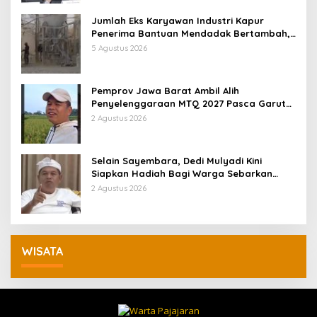
Jumlah Eks Karyawan Industri Kapur
Penerima Bantuan Mendadak Bertambah,
KDM: Kita Identifikasi
5 Agustus 2026
Pemprov Jawa Barat Ambil Alih
Penyelenggaraan MTQ 2027 Pasca Garut
Mundur Jadi Tuan Rumah
2 Agustus 2026
Selain Sayembara, Dedi Mulyadi Kini
Siapkan Hadiah Bagi Warga Sebarkan
Lokasi Penjualan Narkotika
2 Agustus 2026
WISATA