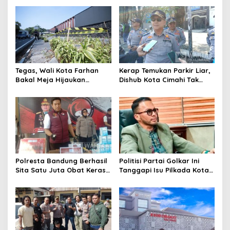
Cimahi Lakukan
Motor Berknalpot Brong
Pengawasan
Tegas, Wali Kota Farhan
Kerap Temukan Parkir Liar,
Bakal Meja Hijaukan
Dishub Kota Cimahi Tak
Penebang Pohon di Jalan
Henti Lakukan Edukasi dan
Riau
Pembinaan
Polresta Bandung Berhasil
Politisi Partai Golkar Ini
Sita Satu Juta Obat Keras
Tanggapi Isu Pilkada Kota
Serta Ungkap Ratusan
Cimahi 2029: Terlalu Dini
Kasus Narkoba