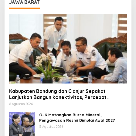
JAWA BARAT
Kabupaten Bandung dan Cianjur Sepakat
Lanjutkan Bangun konektivitas, Percepat
Pertumbuhan Ekonomi Daerah
6 Agustus 2026
OJK Matangkan Bursa Mineral,
Pengawasan Resmi Dimulai Awal 2027
5 Agustus 2026