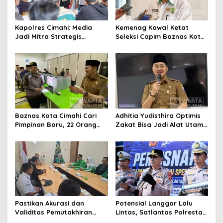
Kapolres Cimahi: Media
Kemenag Kawal Ketat
Jadi Mitra Strategis
Seleksi Capim Baznas Kota
Bangun Kepercayaan
Cimahi: Kita Ingin
Publik
Komisioner Baznas
Berintegritas
Baznas Kota Cimahi Cari
Adhitia Yudisthira Optimis
Pimpinan Baru, 22 Orang
Zakat Bisa Jadi Alat Utama
Ikuti Seleksi
Selesaikan Masalah Sosial
Kota Cimahi
Pastikan Akurasi dan
Potensial Langgar Lalu
Validitas Pemutakhiran
Lintas, Satlantas Polresta
Data Parpol, Bawaslu Kota
Bandung Tindak Ribuan