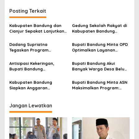
i
g
Posting Terkait
a
s
Kabupaten Bandung dan
Gedung Sekolah Rakyat di
Cianjur Sepakat Lanjutkan
Kabupaten Bandung
i
Bangun konektivitas,
Dibangun Oktober 2026,
p
Percepat Pertumbuhan
Siap Tampung Dua Ribu
Dadang Supriatna
Bupati Bandung Minta OPD
Ekonomi Daerah
Siswa
Tegaskan Program
Optimalkan Layanan
o
Prioritas Tak Tersentuh
Hotline, Respon Laporan
s
Efisiensi Anggaran
Masyarakat Soal
Antisipasi Kekeringan,
Bupati Bandung Akui
Kekeringan
Bupati Bandung
Banyak Warga Desa Belum
Perintahkan PDAM
Paham Tujuan dan Manfaat
Tempatkan Toren di Tiap
Koperasi Merah Putih
Kabupaten Bandung
Bupati Bandung Minta ASN
Kecamatan
Siapkan Anggaran
Maksimalkan Program:
Perubahan 2026 Percepat
Ekspektasi Masyarakat
Pembangunan SMA Baru di
Makin Tinggi
Pangalengan
Jangan Lewatkan