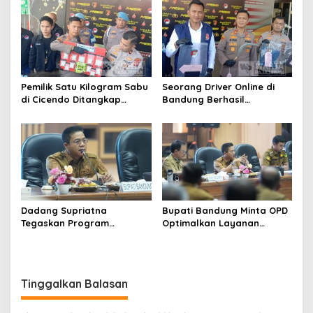
Rebranding RSUD Cibabat
dan DPR
Pemilik Satu Kilogram Sabu
Seorang Driver Online di
di Cicendo Ditangkap
Bandung Berhasil
Satnarkoba Polres Cimahi
Selamatkan Diri dari Upaya
Pelaku Pencurian
Dadang Supriatna
Bupati Bandung Minta OPD
Tegaskan Program
Optimalkan Layanan
Prioritas Tak Tersentuh
Hotline, Respon Laporan
Efisiensi Anggaran
Masyarakat Soal
Kekeringan
Tinggalkan Balasan