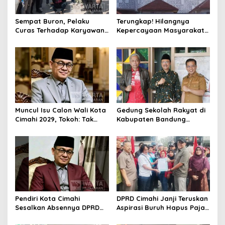
Sempat Buron, Pelaku
Terungkap! Hilangnya
Curas Terhadap Karyawan
Kepercayaan Masyarakat
Pabrik di Majalaya Berhasil
Latarbelakangi Rencana
Ditangkap Polisi
Rebranding RSUD Cibabat
Muncul Isu Calon Wali Kota
Gedung Sekolah Rakyat di
Cimahi 2029, Tokoh: Tak
Kabupaten Bandung
Cukup Hanya Bermodal
Dibangun Oktober 2026,
Legitimasi Parpol
Siap Tampung Dua Ribu
Siswa
Pendiri Kota Cimahi
DPRD Cimahi Janji Teruskan
Sesalkan Absennya DPRD
Aspirasi Buruh Hapus Pajak
dalam Dialog Pembahasan
Penghasilan ke Presiden