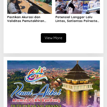
Pastikan Akurasi dan
Potensial Langgar Lalu
Validitas Pemutakhiran
Lintas, Satlantas Polresta
Data Parpol, Bawaslu Kota
Bandung Tindak Ribuan
Cimahi Lakukan
Motor Berknalpot Brong
Pengawasan
View More