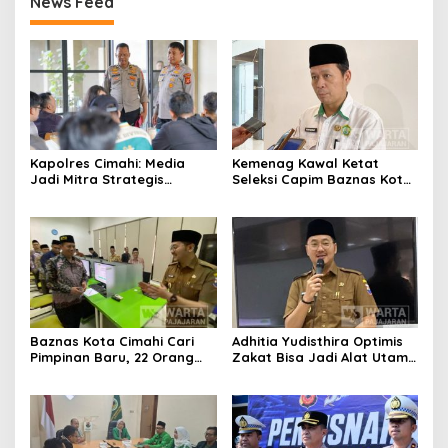
News Feed
Kapolres Cimahi: Media
Kemenag Kawal Ketat
Jadi Mitra Strategis
Seleksi Capim Baznas Kota
Bangun Kepercayaan
Cimahi: Kita Ingin
Publik
Komisioner Baznas
Berintegritas
Baznas Kota Cimahi Cari
Adhitia Yudisthira Optimis
Pimpinan Baru, 22 Orang
Zakat Bisa Jadi Alat Utama
Ikuti Seleksi
Selesaikan Masalah Sosial
Kota Cimahi