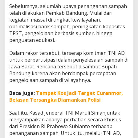
a
Sebelumnya, sejumlah upaya penanganan sampah
m
telah dilakukan Pemkab Bandung. Mulai dari
p
kegiatan massal di tingkat kewilayahan,
a
h
optimalisasi bank sampah, peningkatan kapasitas
TPST, pengelolaan berbasis sumber, hingga
penguatan edukasi.
Dalam rakor tersebut, terserap komitmen TNI AD
untuk berpartisipasi dalam penyelesaian sampah di
Jawa Barat. Rencana tersebut disambut Bupati
Bandung karena akan berdampak percepatan
pengelolaan sampah di wilayahnya.
Baca juga:
Tempat Kos Jadi Target Curanmor,
Belasan Tersangka Diamankan Polisi
Saat itu, Kasad Jenderal TNI Maruli Simanjuntak
menyampaikan adanya perhatian secara khusus
dari Presiden RI Prabowo Subianto terhadap
penanganan sampah. Untuk itu, melalui TNI AD,