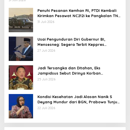
31 Juli 2026
Penuhi Pesanan Kemhan RI, PTDI Kembali
Kirimkan Pesawat NC212i ke Pangkalan TNI
AU
31 Juli 2026
Usai Pengunduran Diri Gubernur BI,
Mensesneg: Segera Terbit Keppres
Pemberhentian dengan Hormat
27 Juli 2026
Jadi Tersangka dan Ditahan, Eks
Jampidsus Sebut Dirinya Korban
Kriminalisasi
25 Juli 2026
Kondisi Kesehatan Jadi Alasan Nanik S
Deyang Mundur dari BGN, Prabowo Tunjuk
Wamentan Sudaryono
22 Juli 2026