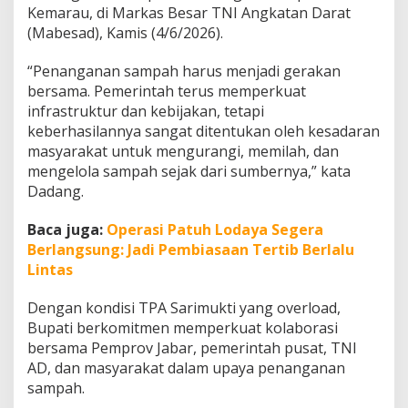
n
Kemarau, di Markas Besar TNI Angkatan Darat
T
(Mabesad), Kamis (4/6/2026).
N
I
“Penanganan sampah harus menjadi gerakan
A
bersama. Pemerintah terus memperkuat
D
T
infrastruktur dan kebijakan, tetapi
u
keberhasilannya sangat ditentukan oleh kesadaran
n
masyarakat untuk mengurangi, memilah, dan
t
mengelola sampah sejak dari sumbernya,” kata
a
s
Dadang.
k
a
Baca juga:
Operasi Patuh Lodaya Segera
n
Berlangsung: Jadi Pembiasaan Tertib Berlalu
P
Lintas
e
r
s
Dengan kondisi TPA Sarimukti yang overload,
o
Bupati berkomitmen memperkuat kolaborasi
a
bersama Pemprov Jabar, pemerintah pusat, TNI
l
AD, dan masyarakat dalam upaya penanganan
a
n
sampah.
S