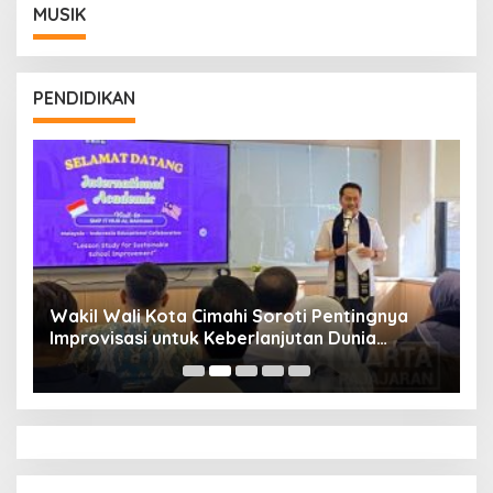
MUSIK
PENDIDIKAN
Wakil Wali Kota Cimahi Soroti Pentingnya
Y
Improvisasi untuk Keberlanjutan Dunia
S
Pendidikan
A