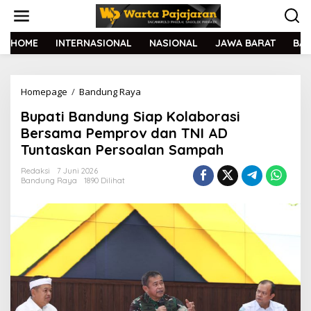
L
e
w
a
HOME
INTERNASIONAL
NASIONAL
JAWA BARAT
BA
t
i
k
Homepage
/
Bandung Raya
B
e
u
k
Bupati Bandung Siap Kolaborasi
p
o
a
n
Bersama Pemprov dan TNI AD
t
t
Tuntaskan Persoalan Sampah
i
e
B
n
Redaksi
7 Juni 2026
a
Bandung Raya
1890 Dilihat
n
d
u
n
g
S
i
a
p
K