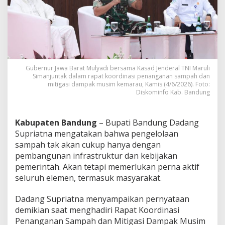
o
l
a
b
o
r
a
s
Gubernur Jawa Barat Mulyadi bersama Kasad Jenderal TNI Maruli
i
Simanjuntak dalam rapat koordinasi penanganan sampah dan
mitigasi dampak musim kemarau, Kamis (4/6/2026). Foto:
B
Diskominfo Kab. Bandung
e
r
s
a
Kabupaten Bandung
– Bupati Bandung Dadang
m
Supriatna mengatakan bahwa pengelolaan
a
sampah tak akan cukup hanya dengan
P
pembangunan infrastruktur dan kebijakan
e
pemerintah. Akan tetapi memerlukan perna aktif
m
p
seluruh elemen, termasuk masyarakat.
r
o
Dadang Supriatna menyampaikan pernyataan
v
demikian saat menghadiri Rapat Koordinasi
d
Penanganan Sampah dan Mitigasi Dampak Musim
a