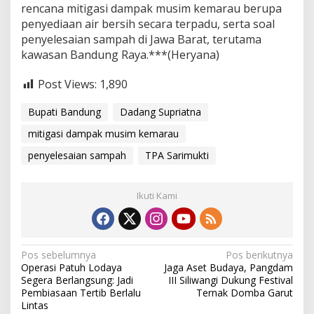
rencana mitigasi dampak musim kemarau berupa
penyediaan air bersih secara terpadu, serta soal
penyelesaian sampah di Jawa Barat, terutama
kawasan Bandung Raya.***(Heryana)
Post Views:
1,890
Bupati Bandung
Dadang Supriatna
mitigasi dampak musim kemarau
penyelesaian sampah
TPA Sarimukti
Ikuti Kami
N
Pos sebelumnya
Pos berikutnya
Operasi Patuh Lodaya
Jaga Aset Budaya, Pangdam
a
Segera Berlangsung: Jadi
III Siliwangi Dukung Festival
v
Pembiasaan Tertib Berlalu
Ternak Domba Garut
Lintas