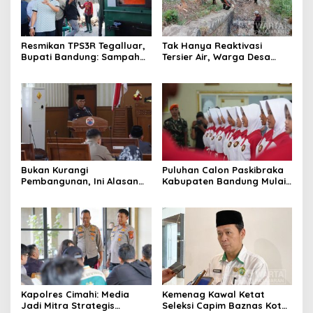
Resmikan TPS3R Tegalluar,
Tak Hanya Reaktivasi
Bupati Bandung: Sampah
Tersier Air, Warga Desa
Bukan Hanya Urusan
Ciburuy Inginkan Jalan
Pemerintah
Alternatif di Padalarang
Bukan Kurangi
Puluhan Calon Paskibraka
Pembangunan, Ini Alasan
Kabupaten Bandung Mulai
Pemkot Cimahi Lakukan
Ikuti Pemusatan Latihan
Pengurangan Belanja
Daerah
Kapolres Cimahi: Media
Kemenag Kawal Ketat
Jadi Mitra Strategis
Seleksi Capim Baznas Kota