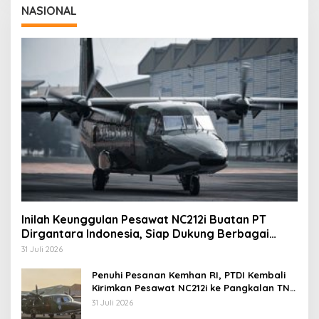
NASIONAL
Inilah Keunggulan Pesawat NC212i Buatan PT
Dirgantara Indonesia, Siap Dukung Berbagai
Operasi TNI
31 Juli 2026
Penuhi Pesanan Kemhan RI, PTDI Kembali
Kirimkan Pesawat NC212i ke Pangkalan TNI
AU
31 Juli 2026