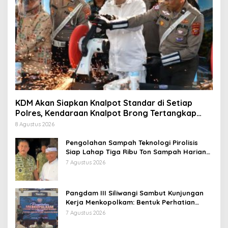
KDM Akan Siapkan Knalpot Standar di Setiap
Polres, Kendaraan Knalpot Brong Tertangkap
Langsung Ganti
8 Agustus 2026
Pengolahan Sampah Teknologi Pirolisis
Siap Lahap Tiga Ribu Ton Sampah Harian
Jawa Barat
7 Agustus 2026
Pangdam III Siliwangi Sambut Kunjungan
Kerja Menkopolkam: Bentuk Perhatian
Pemerintah
7 Agustus 2026