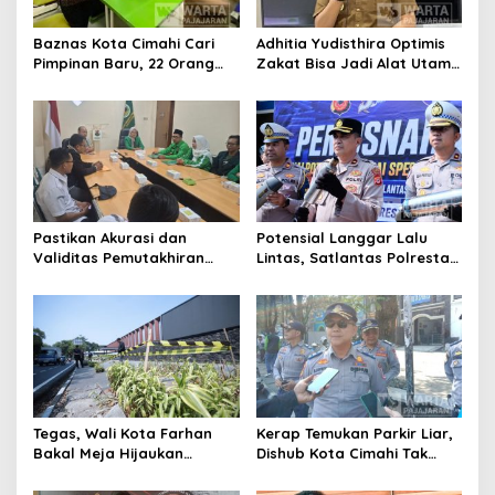
Baznas Kota Cimahi Cari
Adhitia Yudisthira Optimis
Pimpinan Baru, 22 Orang
Zakat Bisa Jadi Alat Utama
Ikuti Seleksi
Selesaikan Masalah Sosial
Kota Cimahi
Pastikan Akurasi dan
Potensial Langgar Lalu
Validitas Pemutakhiran
Lintas, Satlantas Polresta
Data Parpol, Bawaslu Kota
Bandung Tindak Ribuan
Cimahi Lakukan
Motor Berknalpot Brong
Pengawasan
Tegas, Wali Kota Farhan
Kerap Temukan Parkir Liar,
Bakal Meja Hijaukan
Dishub Kota Cimahi Tak
Penebang Pohon di Jalan
Henti Lakukan Edukasi dan
Riau
Pembinaan