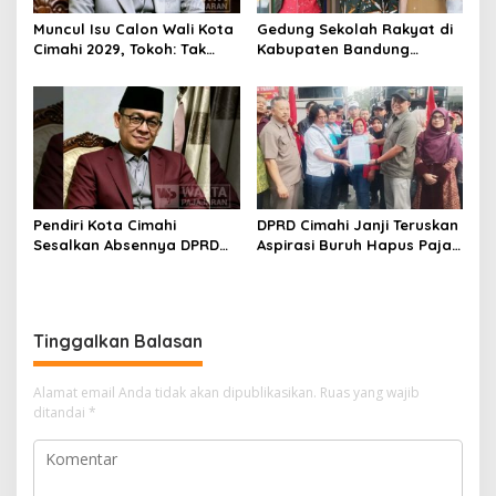
Muncul Isu Calon Wali Kota
Gedung Sekolah Rakyat di
Cimahi 2029, Tokoh: Tak
Kabupaten Bandung
Cukup Hanya Bermodal
Dibangun Oktober 2026,
Legitimasi Parpol
Siap Tampung Dua Ribu
Siswa
Pendiri Kota Cimahi
DPRD Cimahi Janji Teruskan
Sesalkan Absennya DPRD
Aspirasi Buruh Hapus Pajak
dalam Dialog Pembahasan
Penghasilan ke Presiden
Rebranding RSUD Cibabat
dan DPR
Tinggalkan Balasan
Alamat email Anda tidak akan dipublikasikan.
Ruas yang wajib
ditandai
*