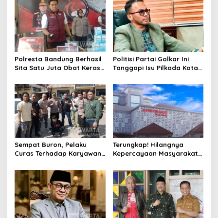
Polresta Bandung Berhasil
Politisi Partai Golkar Ini
Sita Satu Juta Obat Keras
Tanggapi Isu Pilkada Kota
Serta Ungkap Ratusan
Cimahi 2029: Terlalu Dini
Kasus Narkoba
Sempat Buron, Pelaku
Terungkap! Hilangnya
Curas Terhadap Karyawan
Kepercayaan Masyarakat
Pabrik di Majalaya Berhasil
Latarbelakangi Rencana
Ditangkap Polisi
Rebranding RSUD Cibabat