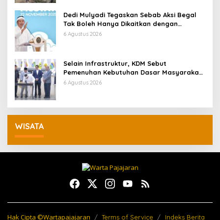
Dedi Mulyadi Tegaskan Sebab Aksi Begal
Tak Boleh Hanya Dikaitkan dengan
Ekonomi
6 Agustus 2026
Selain Infrastruktur, KDM Sebut
Pemenuhan Kebutuhan Dasar Masyarakat
Jadi Fokus APBD Jabar 2027
6 Agustus 2026
WISATA
Hak Cipta ©Wartapajajaran
Terms of Service
Indeks Berita