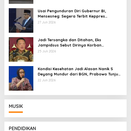
Usai Pengunduran Diri Gubernur BI,
Mensesneg: Segera Terbit Keppres
Pemberhentian dengan Hormat
27 Juli 2026
Jadi Tersangka dan Ditahan, Eks
Jampidsus Sebut Dirinya Korban
Kriminalisasi
25 Juli 2026
Kondisi Kesehatan Jadi Alasan Nanik S
Deyang Mundur dari BGN, Prabowo Tunjuk
Wamentan Sudaryono
22 Juli 2026
MUSIK
PENDIDIKAN