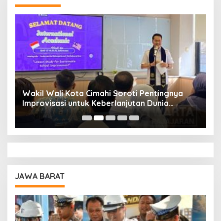
Wakil Wali Kota Cimahi Soroti Pentingnya
Y
Improvisasi untuk Keberlanjutan Dunia
S
Pendidikan
A
JAWA BARAT