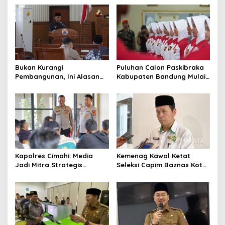
Pemerintah
Alternatif di Padalarang
Bukan Kurangi
Puluhan Calon Paskibraka
Pembangunan, Ini Alasan
Kabupaten Bandung Mulai
Pemkot Cimahi Lakukan
Ikuti Pemusatan Latihan
Pengurangan Belanja
Daerah
Kapolres Cimahi: Media
Kemenag Kawal Ketat
Jadi Mitra Strategis
Seleksi Capim Baznas Kota
Bangun Kepercayaan
Cimahi: Kita Ingin
Publik
Komisioner Baznas
Berintegritas