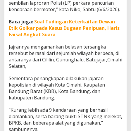
sembilan laproran Polisi (LP) perkara pencurian
a
D
kendaraan bermotor,” kata Niko, Sabtu (6/6/2026).
i
a
Baca juga:
Soal Tudingan Keterkaitan Dewan
m
Etik Golkar pada Kasus Dugaan Penipuan, Haris
a
Faisal Angkat Suara
n
k
a
Jajrannya mengamankan belasan tersangka
n
tersebut berasal dari sejumlah wilayah berbeda, di
P
antaranya dari Cililin, Gununghalu, Batujajar,Cimahi
o
Selatan,
l
i
s
Sementara penangkapan dilakukan jajaran
i
kepolisian di wilayah Kota Cimahi, Kaupaten
Bandung Barat (KBB), Kota Bandung, dan
kabupaten Bandung.
“Kurang lebih ada 9 kendaraan yang berhasil
diamankan, serta barang bukti STNK yang melekat,
BPKB, dan beberapa alat yang digunakan,”
sambungnya.