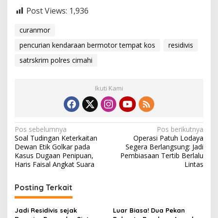
Post Views:
1,936
curanmor
pencurian kendaraan bermotor tempat kos
residivis
satrskrim polres cimahi
Ikuti Kami
N
Pos sebelumnya
Pos berikutnya
Soal Tudingan Keterkaitan
Operasi Patuh Lodaya
a
Dewan Etik Golkar pada
Segera Berlangsung: Jadi
v
Kasus Dugaan Penipuan,
Pembiasaan Tertib Berlalu
Haris Faisal Angkat Suara
Lintas
i
g
Posting Terkait
a
s
Jadi Residivis sejak
Luar Biasa! Dua Pekan