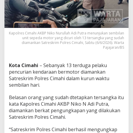
t
C
u
r
a
n
Kapolres Cimahi AKBP Niko Nurullah Adi Putra menunjukan sembilan
m
unit sepeda motor yang dicuri oleh 13 tersangka yang sudah
o
diamankan Satreskrim Polres Cimahi, Sabtu (6/6/2026). Warta
r
Pajajaran/BS
,
B
e
Kota Cimahi
– Sebanyak 13 terduga pelaku
l
pencurian kendaraan bermotor diamankan
a
s
Satreskrim Polres Cimahi dalam kurun waktu
a
sembilan hari.
n
T
Belasan orang yang sudah dtetapkan tersangka itu
e
kata Kapolres Cimahi AKBP Niko N Adi Putra,
r
s
diamankan berkat pengungkapan yang dilakukan
a
Satreskrim Polres Cimahi.
n
g
“Satreskrim Polres Cimahi berhasil mengungkap
k