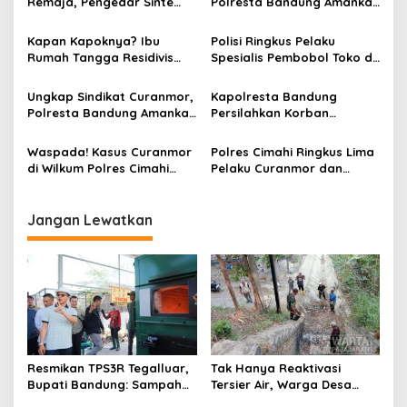
Remaja, Pengedar Sinte
Polresta Bandung Amankan
i
Ditangkap Polisi Bersama
72 Motor dari Pelaku
p
Puluhan Tersangka
Pencurian
Kapan Kapoknya? Ibu
Polisi Ringkus Pelaku
Narkoba
Rumah Tangga Residivis
Spesialis Pembobol Toko di
o
Narkoba Kembali
Kabupaten Bandung
s
Ditangkap Atas Kasus
Ungkap Sindikat Curanmor,
Kapolresta Bandung
Serupa
Polresta Bandung Amankan
Persilahkan Korban
Pelaku Beserta Belasan
Curanmor Ambil kendaran
Sepeda Motor
Atau Diantarkan Petugas
Waspada! Kasus Curanmor
Polres Cimahi Ringkus Lima
ke Rumah
di Wilkum Polres Cimahi
Pelaku Curanmor dan
Masih Sering Terjadi
Penadah
Jangan Lewatkan
Resmikan TPS3R Tegalluar,
Tak Hanya Reaktivasi
Bupati Bandung: Sampah
Tersier Air, Warga Desa
Bukan Hanya Urusan
Ciburuy Inginkan Jalan