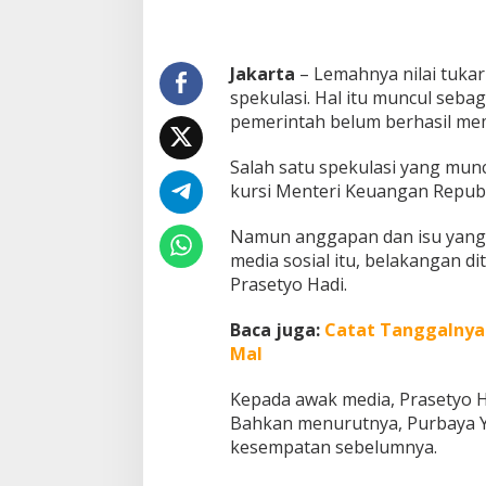
M
e
n
Jakarta
– Lemahnya nilai tuka
s
e
spekulasi. Hal itu muncul seb
s
pemerintah belum berhasil me
n
e
Salah satu spekulasi yang mun
g
kursi Menteri Keuangan Republ
R
I
Namun anggapan dan isu yang 
media sosial itu, belakangan d
Prasetyo Hadi.
Baca juga:
Catat Tanggalnya!
Mal
Kepada awak media, Prasetyo H
Bahkan menurutnya, Purbaya 
kesempatan sebelumnya.