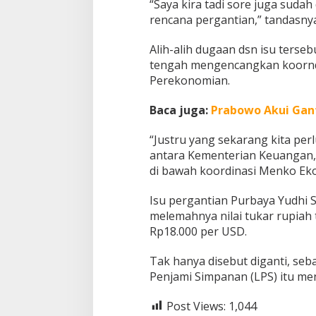
“Saya kira tadi sore juga sudah
rencana pergantian,” tandasnya
Alih-alih dugaan dsn isu ters
tengah mengencangkan koornd
Perekonomian.
Baca juga:
Prabowo Akui Gan
“Justru yang sekarang kita perl
antara Kementerian Keuangan, 
di bawah koordinasi Menko Eko
Isu pergantian Purbaya Yudhi S
melemahnya nilai tukar rupiah
Rp18.000 per USD.
Tak hanya disebut diganti, s
Penjami Simpanan (LPS) itu me
Post Views:
1,044