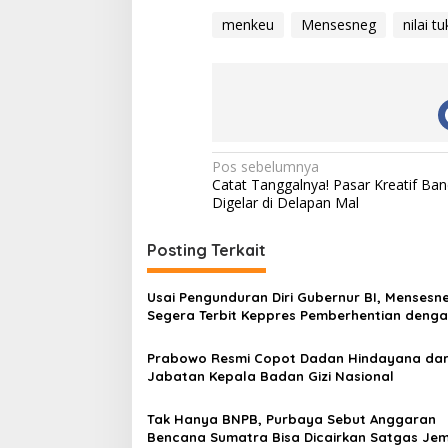
menkeu
Mensesneg
nilai t
N
Pos sebelumnya
Catat Tanggalnya! Pasar Kreatif Ba
a
Digelar di Delapan Mal
v
i
Posting Terkait
g
Usai Pengunduran Diri Gubernur BI, Mensesne
a
Segera Terbit Keppres Pemberhentian deng
s
Hormat
Prabowo Resmi Copot Dadan Hindayana dar
i
Jabatan Kepala Badan Gizi Nasional
p
o
Tak Hanya BNPB, Purbaya Sebut Anggaran
Bencana Sumatra Bisa Dicairkan Satgas Je