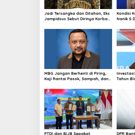
Jadi Tersangka dan Ditahan, Eks
Kondisi 
Jampidsus Sebut Dirinya Korban
Nanik S 
Kriminalisasi
BGN, Pr
Sudaryo
MBG Jangan Berhenti di Piring,
Investasi
Kaji Rantai Pasok, Sampah, dan
Tahun Bl
Nasib Ekonomi Lokal
Produksi
PTDI dan BIJB Sepakat
DPR Ban