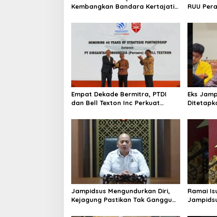
Kembangkan Bandara Kertajati
RUU Per
Jadi Pusat Industri
Kedirgantaraan Nasional
Empat Dekade Bermitra, PTDI
Eks Jamp
dan Bell Texton Inc Perkuat
Ditetapk
Kolaborasi Kembangkan Industri
Kejagung
Helikopter
Jampidsus Mengundurkan Diri,
Ramai Is
Kejagung Pastikan Tak Ganggu
Jampidsu
Penegakkan Hukum di Gedung
Hukum Ke
Bundar