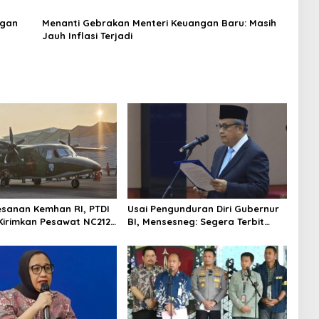
ngan
Menanti Gebrakan Menteri Keuangan Baru: Masih
Jauh Inflasi Terjadi
esanan Kemhan RI, PTDI
Usai Pengunduran Diri Gubernur
Kirimkan Pesawat NC212i
BI, Mensesneg: Segera Terbit
alan TNI AU
Keppres Pemberhentian dengan
Hormat