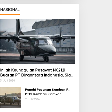
NASIONAL
Inilah Keunggulan Pesawat NC212i
Buatan PT Dirgantara Indonesia, Siap
Dukung Berbagai Operasi TNI
31 Juli 2026
Penuhi Pesanan Kemhan RI,
PTDI Kembali Kirimkan
Pesawat NC212i ke Pangkalan
31 Juli 2026
TNI AU