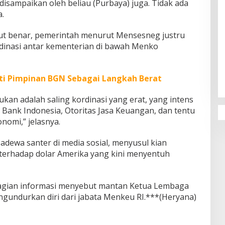
 disampaikan oleh beliau (Purbaya) juga. Tidak ada
.
ebut benar, pemerintah menurut Mensesneg justru
inasi antar kementerian di bawah Menko
Penguatan Pendidikan Agama dan
Karakter Sekolah Nur Al Rahman
Bikin Sekolah di Malaysia Tertarik
ti Pimpinan BGN Sebagai Langkah Berat
Mempelajarinya
ukan adalah saling kordinasi yang erat, yang intens
Bank Indonesia, Otoritas Jasa Keuangan, dan tentu
nomi,” jelasnya.
adewa santer di media sosial, menyusul kian
 terhadap dolar Amerika yang kini menyentuh
ebagian informasi menyebut mantan Ketua Lembaga
ngundurkan diri dari jabata Menkeu RI.***(Heryana)