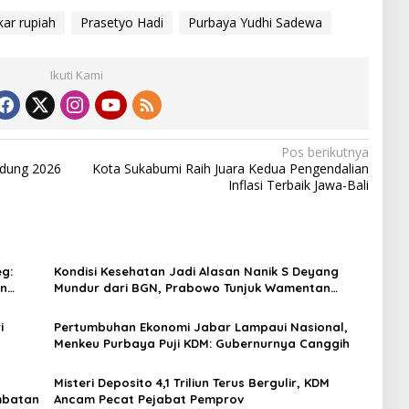
ukar rupiah
Prasetyo Hadi
Purbaya Yudhi Sadewa
Ikuti Kami
Pos berikutnya
ndung 2026
Kota Sukabumi Raih Juara Kedua Pengendalian
Inflasi Terbaik Jawa-Bali
g:
Kondisi Kesehatan Jadi Alasan Nanik S Deyang
an
Mundur dari BGN, Prabowo Tunjuk Wamentan
Sudaryono
i
Pertumbuhan Ekonomi Jabar Lampaui Nasional,
Menkeu Purbaya Puji KDM: Gubernurnya Canggih
Misteri Deposito 4,1 Triliun Terus Bergulir, KDM
mbatan
Ancam Pecat Pejabat Pemprov