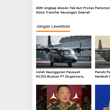
s
KDM Ungkap Alasan Tak Ikut Protes Pemoto
Dana Transfer Keuangan Daerah
Jangan Lewatkan
Inilah Keunggulan Pesawat
Penuhi P
NC212i Buatan PT Dirgantara
Kembali 
Indonesia, Siap Dukung Berbagai
ke Pangk
Operasi TNI