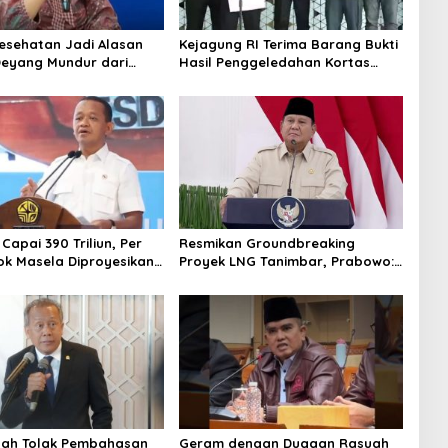
Kesehatan Jadi Alasan
Kejagung RI Terima Barang Bukti
Deyang Mundur dari
Hasil Penggeledahan Kortas
abowo Tunjuk Wamentan
Tipidkor Usai Tes Keaslian
no
 Capai 390 Triliun, Per
Resmikan Groundbreaking
ok Masela Diproyesikan
Proyek LNG Tanimbar, Prabowo:
 9,5 Juta Ton LNG
Sudah Kita Nantikan 28 Tahun
tah Tolak Pembahasan
Geram dengan Dugaan Rasuah