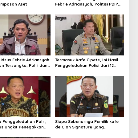
ampasan Aset
Febrie Adriansyah, Politisi PDIP
Minta Eks Jampidsus Dihukum
Mati
idsus Febrie Adriansyah
Termasuk Kafe Cipete, Ini Hasil
an Tersangka, Polri dan
Penggeledahan Polisi dari 12
 Rajut Kongsi
Lokasi
u Penggeledahan Polri,
Siapa Sebenarnya Pemilik kafe
s Ungkit Penegakkan
de’Clan Signature yang
jagung RI
Digeledah Polisi? Nama
Jampidsus Mendadak Jadi