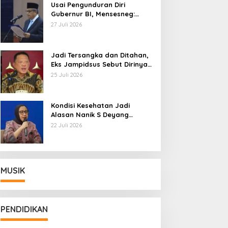
Usai Pengunduran Diri
Gubernur BI, Mensesneg:
Segera Terbit Keppres
27 Juli 2026
Pemberhentian dengan
Hormat
Jadi Tersangka dan Ditahan,
Eks Jampidsus Sebut Dirinya
Korban Kriminalisasi
25 Juli 2026
Kondisi Kesehatan Jadi
Alasan Nanik S Deyang
Mundur dari BGN, Prabowo
22 Juli 2026
Tunjuk Wamentan Sudaryono
MUSIK
PENDIDIKAN