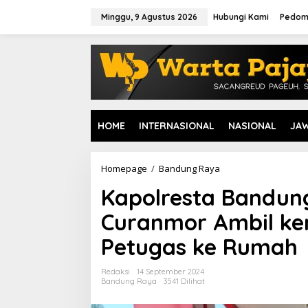
L
e
Minggu, 9 Agustus 2026
Hubungi Kami
Pedom
w
a
t
i
k
e
k
o
HOME
INTERNASIONAL
NASIONAL
JA
n
t
e
n
Homepage
/
Bandung Raya
K
a
Kapolresta Bandun
p
o
Curanmor Ambil ke
l
r
Petugas ke Rumah
e
s
t
Redaksi
14 September 2024
a
Bandung Raya
3541 Dilihat
B
a