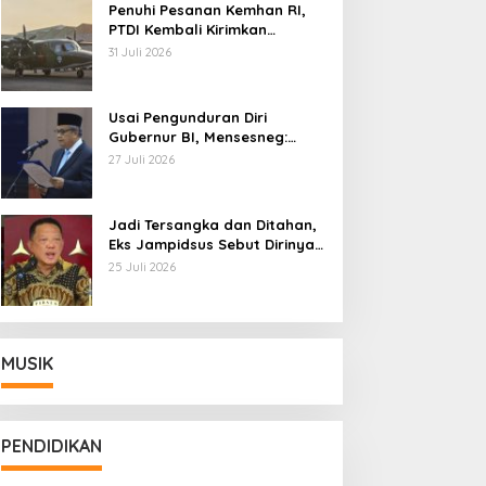
Penuhi Pesanan Kemhan RI,
PTDI Kembali Kirimkan
Pesawat NC212i ke Pangkalan
31 Juli 2026
TNI AU
Usai Pengunduran Diri
Gubernur BI, Mensesneg:
Segera Terbit Keppres
27 Juli 2026
Pemberhentian dengan
Hormat
Jadi Tersangka dan Ditahan,
Eks Jampidsus Sebut Dirinya
Korban Kriminalisasi
25 Juli 2026
MUSIK
PENDIDIKAN