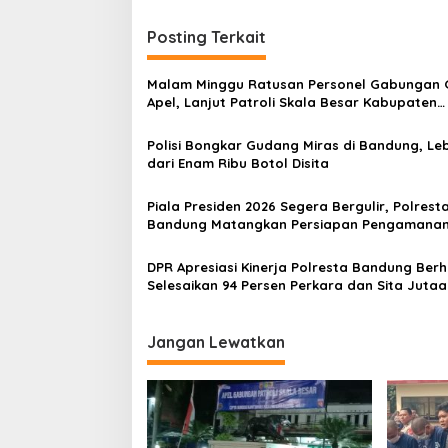
i
Posting Terkait
g
a
Malam Minggu Ratusan Personel Gabungan 
s
Apel, Lanjut Patroli Skala Besar Kabupaten
Bandung
i
Polisi Bongkar Gudang Miras di Bandung, Leb
p
dari Enam Ribu Botol Disita
o
Piala Presiden 2026 Segera Bergulir, Polrest
s
Bandung Matangkan Persiapan Pengamana
DPR Apresiasi Kinerja Polresta Bandung Berh
Selesaikan 94 Persen Perkara dan Sita Jutaa
Narkoba
Jangan Lewatkan