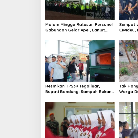
Malam Minggu Ratusan Personel
Sempat v
Gabungan Gelar Apel, Lanjut
Ciwidey,
Patroli Skala Besar Kabupaten
terduga 
Bandung
Resmikan TPS3R Tegalluar,
Tak Hanya
Bupati Bandung: Sampah Bukan
Warga De
Hanya Urusan Pemerintah
Jalan Al