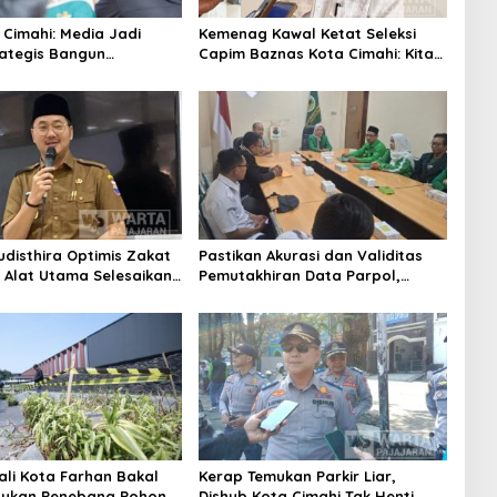
 Cimahi: Media Jadi
Kemenag Kawal Ketat Seleksi
rategis Bangun
Capim Baznas Kota Cimahi: Kita
aan Publik
Ingin Komisioner Baznas
Berintegritas
udisthira Optimis Zakat
Pastikan Akurasi dan Validitas
i Alat Utama Selesaikan
Pemutakhiran Data Parpol,
Sosial Kota Cimahi
Bawaslu Kota Cimahi Lakukan
Pengawasan
ali Kota Farhan Bakal
Kerap Temukan Parkir Liar,
aukan Penebang Pohon
Dishub Kota Cimahi Tak Henti