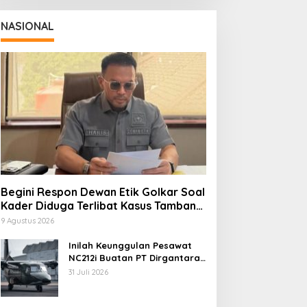
NASIONAL
Begini Respon Dewan Etik Golkar Soal
Kader Diduga Terlibat Kasus Tambang
Emas
9 Agustus 2026
Inilah Keunggulan Pesawat
NC212i Buatan PT Dirgantara
Indonesia, Siap Dukung
31 Juli 2026
Berbagai Operasi TNI