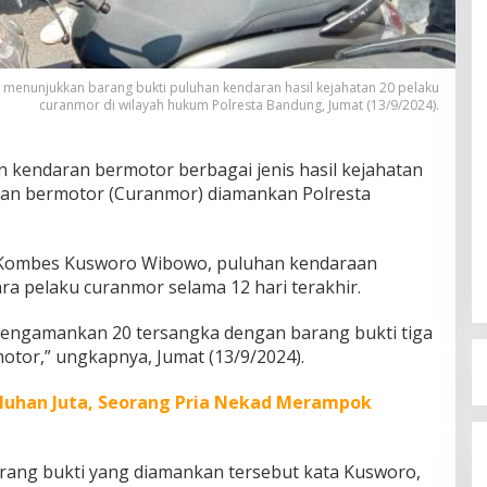
nunjukkan barang bukti puluhan kendaran hasil kejahatan 20 pelaku
curanmor di wilayah hukum Polresta Bandung, Jumat (13/9/2024).
 kendaran bermotor berbagai jenis hasil kejahatan
aan bermotor (Curanmor) diamankan Polresta
Kombes Kusworo Wibowo, puluhan kendaraan
ara pelaku curanmor selama 12 hari terakhir.
engamankan 20 tersangka dengan barang bukti tiga
motor,” ungkapnya, Jumat (13/9/2024).
luhan Juta, Seorang Pria Nekad Merampok
rang bukti yang diamankan tersebut kata Kusworo,