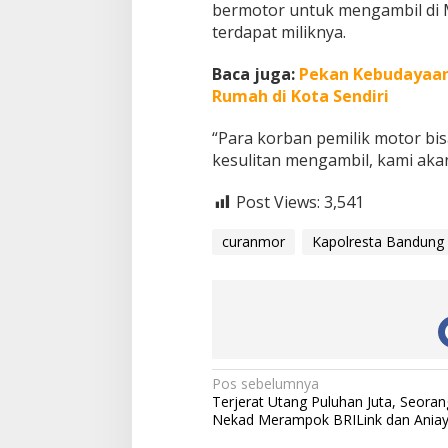
bermotor untuk mengambil di M
terdapat miliknya.
Baca juga:
Pekan Kebudayaan
Rumah di Kota Sendiri
“Para korban pemilik motor bi
kesulitan mengambil, kami ak
Post Views:
3,541
curanmor
Kapolresta Bandung
N
Pos sebelumnya
Terjerat Utang Puluhan Juta, Seoran
a
Nekad Merampok BRILink dan Ania
v