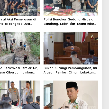
iral Aksi Pemerasan di
Polisi Bongkar Gudang Miras di
 Polisi Tangkap Dua
Bandung, Lebih dari Enam Ribu
Pelaku
Botol Disita
 Reaktivasi Tersier Air,
Bukan Kurangi Pembangunan, Ini
sa Ciburuy Inginkan
Alasan Pemkot Cimahi Lakukan
ternatif di Padalarang
Pengurangan Belanja Daerah