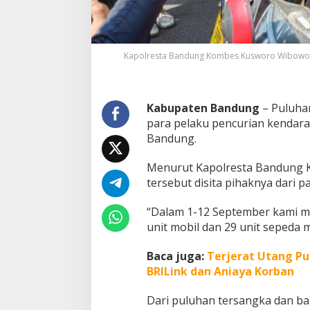
a
n
m
o
Kapolresta Bandung Kombes Kusworo Wibowo me
r
A
m
b
Kabupaten Bandung
– Puluhan
i
para pelaku pencurian kendar
l
k
Bandung.
e
n
Menurut Kapolresta Bandung 
d
tersebut disita pihaknya dari p
a
r
a
“Dalam 1-12 September kami m
n
unit mobil dan 29 unit sepeda 
A
t
Baca juga:
Terjerat Utang Pu
a
BRILink dan Aniaya Korban
u
D
i
Dari puluhan tersangka dan ba
a