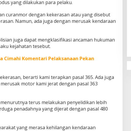
odus yang dilakukan para pelaku.
an curanmor dengan kekerasan atau yang disebut
rasan. Namun, ada juga dengan merusak kendaraan
Penguatan Pendidikan Agama dan
Karakter Sekolah Nur Al Rahman
olisian juga dapat mengklasifikasi ancaman hukuman
Bikin Sekolah di Malaysia Tertarik
aku kejahatan tesebut.
Mempelajarinya
a Cimahi Komentari Pelaksanaan Pekan
kerasan, berarti kami terapkan pasal 365. Ada juga
merusak motor kami jerat dengan pasal 363
menurutnya terus melakukan penyelidikan lebih
rduga penadahnya yang dijerat dengan pasal 480
arakat yang merasa kehilangan kendaraan