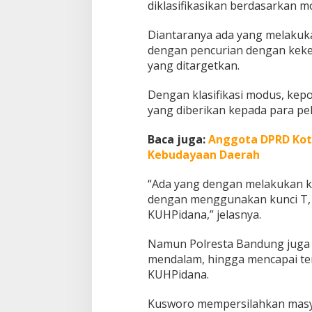
diklasifikasikan berdasarkan m
n
t
Diantaranya ada yang melakuk
a
dengan pencurian dengan keke
r
k
yang ditargetkan.
a
n
Dengan klasifikasi modus, kep
P
yang diberikan kepada para pel
e
t
u
Baca juga:
Anggota DPRD Kot
g
Kebudayaan Daerah
a
s
“Ada yang dengan melakukan ke
k
dengan menggunakan kunci T, 
e
R
KUHPidana,” jelasnya.
u
m
Namun Polresta Bandung juga 
a
mendalam, hingga mencapai te
h
KUHPidana.
Kusworo mempersilahkan masy