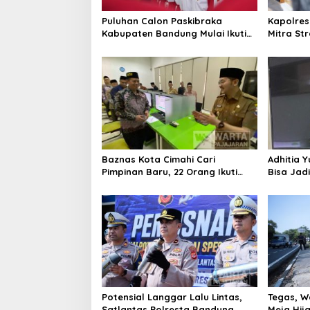
Puluhan Calon Paskibraka
Kapolres
Kabupaten Bandung Mulai Ikuti
Mitra St
Pemusatan Latihan
Kepercay
Baznas Kota Cimahi Cari
Adhitia Y
Pimpinan Baru, 22 Orang Ikuti
Bisa Jad
Seleksi
Masalah 
Potensial Langgar Lalu Lintas,
Tegas, W
Satlantas Polresta Bandung
Meja Hij