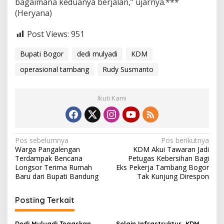
bagaimana keduanya berjalan,” ujarnya.***
(Heryana)
Post Views:
951
Bupati Bogor
dedi mulyadi
KDM
operasional tambang
Rudy Susmanto
Ikuti Kami
N
Pos sebelumnya
Pos berikutnya
Warga Pangalengan
KDM Akui Tawaran Jadi
a
Terdampak Bencana
Petugas Kebersihan Bagi
v
Longsor Terima Rumah
Eks Pekerja Tambang Bogor
Baru dari Bupati Bandung
Tak Kunjung Direspon
i
g
Posting Terkait
a
Dedi Mulyadi Tegaskan
Selain Infrastruktur, KDM