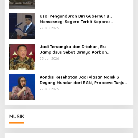
Usai Pengunduran Diri Gubernur BI,
Mensesneg: Segera Terbit Keppres
Pemberhentian dengan Hormat
27 Juli 2026
Jadi Tersangka dan Ditahan, Eks
Jampidsus Sebut Dirinya Korban
Kriminalisasi
25 Juli 2026
Kondisi Kesehatan Jadi Alasan Nanik S
Deyang Mundur dari BGN, Prabowo Tunjuk
Wamentan Sudaryono
22 Juli 2026
MUSIK