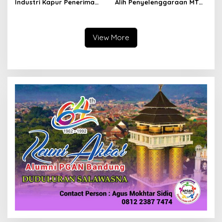
Industri Kapur Penerima
Alih Penyelenggaraan MTQ
Bantuan Mendadak
2027 Pasca Garut Mundur
Bertambah, KDM: Kita
Jadi Tuan Rumah
Identifikasi
View More