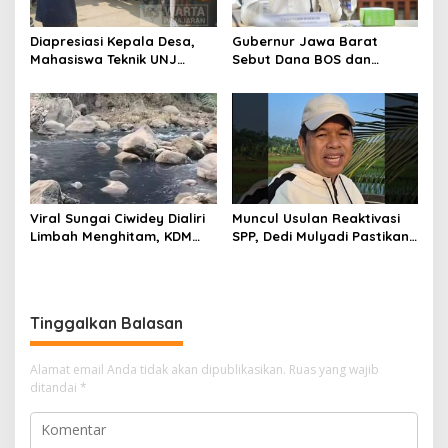
Diapresiasi Kepala Desa,
Gubernur Jawa Barat
Mahasiswa Teknik UNJ
Sebut Dana BOS dan
Serahkan Bantuan Mesin
Bantuan Pemprov Cukupi
Pengelolaan Sampah
Operasional Sekolah
Viral Sungai Ciwidey Dialiri
Muncul Usulan Reaktivasi
Limbah Menghitam, KDM
SPP, Dedi Mulyadi Pastikan
Pastikan Segera Identifikasi
Pemprov Jabar Tetap
Pelaku
Selenggarakan Sekolah
Gratis
Tinggalkan Balasan
Alamat email Anda tidak akan dipublikasikan.
Ruas yang wajib
ditandai
*