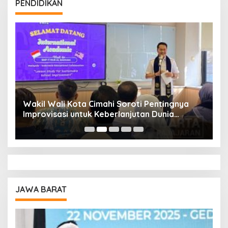
PENDIDIKAN
Wakil Wali Kota Cimahi Soroti Pentingnya
Y
Improvisasi untuk Keberlanjutan Dunia
S
Pendidikan
A
JAWA BARAT