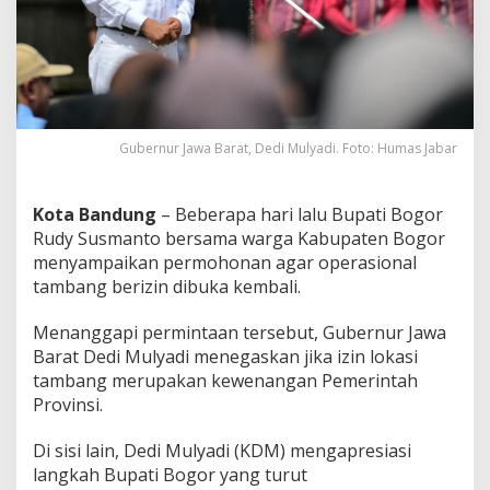
a
n
g
B
o
g
o
r
Gubernur Jawa Barat, Dedi Mulyadi. Foto: Humas Jabar
D
i
b
Kota Bandung
– Beberapa hari lalu Bupati Bogor
u
Rudy Susmanto bersama warga Kabupaten Bogor
k
menyampaikan permohonan agar operasional
a
K
tambang berizin dibuka kembali.
e
m
Menanggapi permintaan tersebut, Gubernur Jawa
b
Barat Dedi Mulyadi menegaskan jika izin lokasi
a
tambang merupakan kewenangan Pemerintah
l
i
Provinsi.
,
K
Di sisi lain, Dedi Mulyadi (KDM) mengapresiasi
D
langkah Bupati Bogor yang turut
M