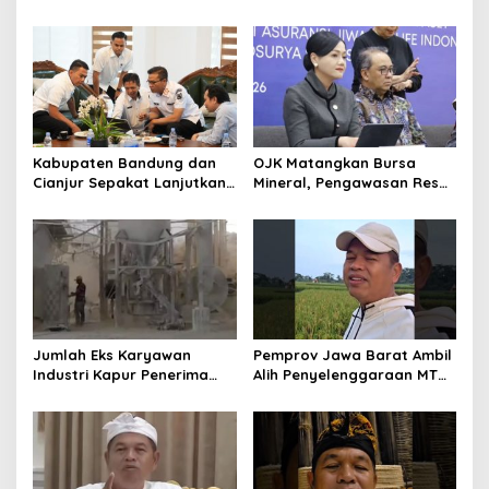
Hanya Dikaitkan dengan
Kebutuhan Dasar
Ekonomi
Masyarakat Jadi Fokus
APBD Jabar 2027
Kabupaten Bandung dan
OJK Matangkan Bursa
Cianjur Sepakat Lanjutkan
Mineral, Pengawasan Resmi
Bangun konektivitas,
Dimulai Awal 2027
Percepat Pertumbuhan
Ekonomi Daerah
Jumlah Eks Karyawan
Pemprov Jawa Barat Ambil
Industri Kapur Penerima
Alih Penyelenggaraan MTQ
Bantuan Mendadak
2027 Pasca Garut Mundur
Bertambah, KDM: Kita
Jadi Tuan Rumah
Identifikasi