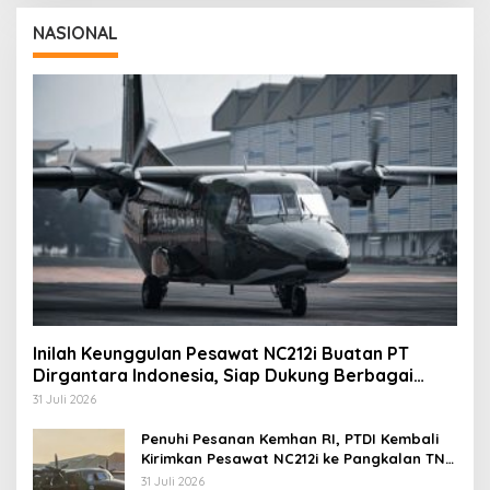
NASIONAL
Inilah Keunggulan Pesawat NC212i Buatan PT
Dirgantara Indonesia, Siap Dukung Berbagai
Operasi TNI
31 Juli 2026
Penuhi Pesanan Kemhan RI, PTDI Kembali
Kirimkan Pesawat NC212i ke Pangkalan TNI
AU
31 Juli 2026