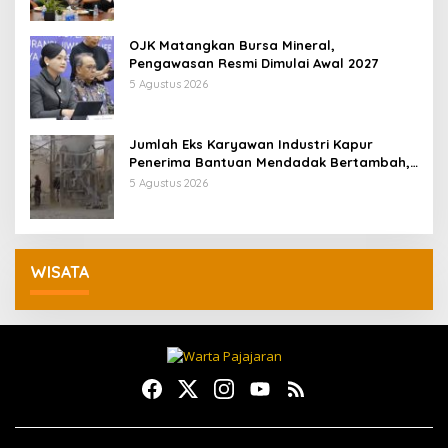
OJK Matangkan Bursa Mineral,
Pengawasan Resmi Dimulai Awal 2027
5 Agustus 2026
Jumlah Eks Karyawan Industri Kapur
Penerima Bantuan Mendadak Bertambah,
KDM: Kita Identifikasi
5 Agustus 2026
WISATA