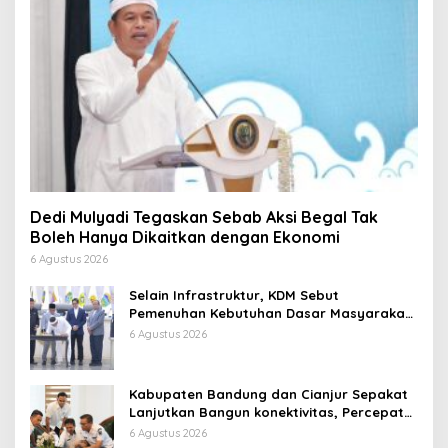
Dedi Mulyadi Tegaskan Sebab Aksi Begal Tak
Boleh Hanya Dikaitkan dengan Ekonomi
6 Agustus 2026
Selain Infrastruktur, KDM Sebut
Pemenuhan Kebutuhan Dasar Masyarakat
Jadi Fokus APBD Jabar 2027
6 Agustus 2026
Kabupaten Bandung dan Cianjur Sepakat
Lanjutkan Bangun konektivitas, Percepat
Pertumbuhan Ekonomi Daerah
6 Agustus 2026