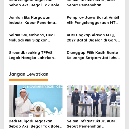
s
Sebab Aksi Begal Tak Boleh
Sebut Pemenuhan
i
Hanya Dikaitkan dengan
Kebutuhan Dasar
p
Ekonomi
Masyarakat Jadi Fokus
Jumlah Eks Karyawan
Pemprov Jawa Barat Ambil
APBD Jabar 2027
Industri Kapur Penerima
Alih Penyelenggaraan MTQ
o
Bantuan Mendadak
2027 Pasca Garut Mundur
s
Bertambah, KDM: Kita
Jadi Tuan Rumah
Selain Sayembara, Dedi
KDM Ungkap Alasan MTQ
Identifikasi
Mulyadi Kini Siapkan
2027 Batal Digelar di Garut,
Hadiah Bagi Warga
Pemprov Cari Alternatif
Sebarkan Lokasi Penjualan
Groundbreaking TPPAS
Dianggap Pilih Kasih Bantu
Narkotika
Legok Nangka Lahirkan
Keluarga Satpam Jatiluhur
Harapan Baru
dan Korban di Bali, Begini
Penyelesaian Sampah
Penjelasan Dedi Mulyadi
Bandung Raya
Jangan Lewatkan
Dedi Mulyadi Tegaskan
Selain Infrastruktur, KDM
Sebab Aksi Begal Tak Boleh
Sebut Pemenuhan