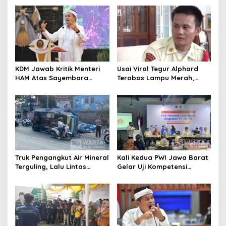
Penjelasan Dedi Mulyadi
Tasikmalaya Akui Merugi 3,9
Miliar
KDM Jawab Kritik Menteri
Usai Viral Tegur Alphard
HAM Atas Sayembara
Terobos Lampu Merah,
Penangkapan Begal dan
Fiktor Pilih Tawaran KDM
Pelaku Kejahatan
Jadi Satpam Gedung Sate
Truk Pengangkut Air Mineral
Kali Kedua PWI Jawa Barat
Terguling, Lalu Lintas
Gelar Uji Kompetensi
Jatinangor Seketika
Wartawan 2026
Memadat