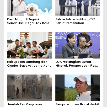
Dedi Mulyadi Tegaskan
Selain Infrastruktur, KDM
Sebab Aksi Begal Tak Boleh
Sebut Pemenuhan
Hanya Dikaitkan dengan
Kebutuhan Dasar
Ekonomi
Masyarakat Jadi Fokus
APBD Jabar 2027
Kabupaten Bandung dan
OJK Matangkan Bursa
Cianjur Sepakat Lanjutkan
Mineral, Pengawasan Resmi
Bangun konektivitas,
Dimulai Awal 2027
Percepat Pertumbuhan
Ekonomi Daerah
Jumlah Eks Karyawan
Pemprov Jawa Barat Ambil