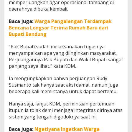
memperjuangkan agar operasional tambang di
S
e
daerahnya dibuka kembali.
b
u
Baca juga:
Warga Pangalengan Terdampak
t
Bencana Longsor Terima Rumah Baru dari
S
Bupati Bandung
e
d
a
“Pak Bupati sudah melaksanakan tugasnya
n
menyampaikan apa yang diinginkan masyarakat.
g
Perjuangannya Pak Bupati dan Wakil Bupati sangat
B
panjang saya lihat,” kata KDM.
a
n
g
Ia mengungkapkan bahwa perjuangan Rudy
u
Susmanto tak hanya saat aksi damai, namun juga
n
beberapa kali memintanya untuk dapat bertemu.
S
i
Hanya saja, lanjut KDM, permintaan pertemuan
s
t
itupun ia tolak demi menjaga integritas dirinya atas
e
sistem yang tengah digodoknya saat ini.
m
Baca juga:
Ngatiyana Ingatkan Warga