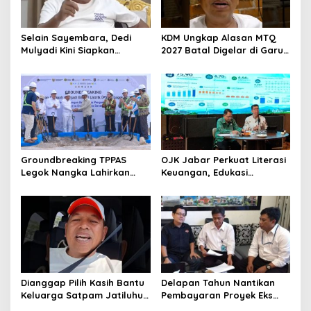
Selain Sayembara, Dedi
KDM Ungkap Alasan MTQ
Mulyadi Kini Siapkan
2027 Batal Digelar di Garut,
Hadiah Bagi Warga
Pemprov Cari Alternatif
Sebarkan Lokasi Penjualan
Narkotika
Groundbreaking TPPAS
OJK Jabar Perkuat Literasi
Legok Nangka Lahirkan
Keuangan, Edukasi
Harapan Baru
Masyarakat Jadi Kunci
Penyelesaian Sampah
Pertumbuhan Ekonomi
Bandung Raya
Dianggap Pilih Kasih Bantu
Delapan Tahun Nantikan
Keluarga Satpam Jatiluhur
Pembayaran Proyek Eks
dan Korban di Bali, Begini
Wagub Jabar, Konsultan