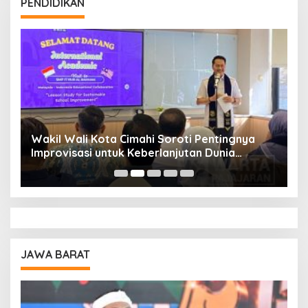
PENDIDIKAN
Wakil Wali Kota Cimahi Soroti Pentingnya
Y
Improvisasi untuk Keberlanjutan Dunia
S
Pendidikan
A
JAWA BARAT