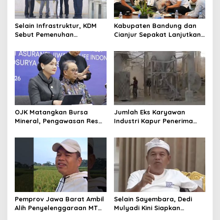
Selain Infrastruktur, KDM
Kabupaten Bandung dan
Sebut Pemenuhan
Cianjur Sepakat Lanjutkan
Kebutuhan Dasar
Bangun konektivitas,
Masyarakat Jadi Fokus
Percepat Pertumbuhan
APBD Jabar 2027
Ekonomi Daerah
OJK Matangkan Bursa
Jumlah Eks Karyawan
Mineral, Pengawasan Resmi
Industri Kapur Penerima
Dimulai Awal 2027
Bantuan Mendadak
Bertambah, KDM: Kita
Identifikasi
Pemprov Jawa Barat Ambil
Selain Sayembara, Dedi
Alih Penyelenggaraan MTQ
Mulyadi Kini Siapkan
2027 Pasca Garut Mundur
Hadiah Bagi Warga