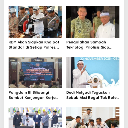
Korban Kejahatan Dibayar
Bupati Sanksi Tegas: Bila
Pemprov Jabar
Perlu Pemberhentian
KDM Akan Siapkan Knalpot
Pengolahan Sampah
Standar di Setiap Polres,
Teknologi Pirolisis Siap
Kendaraan Knalpot Brong
Lahap Tiga Ribu Ton
Tertangkap Langsung Ganti
Sampah Harian Jawa
Barat
Pangdam III Siliwangi
Dedi Mulyadi Tegaskan
Sambut Kunjungan Kerja
Sebab Aksi Begal Tak Boleh
Menkopolkam: Bentuk
Hanya Dikaitkan dengan
Perhatian Pemerintah
Ekonomi