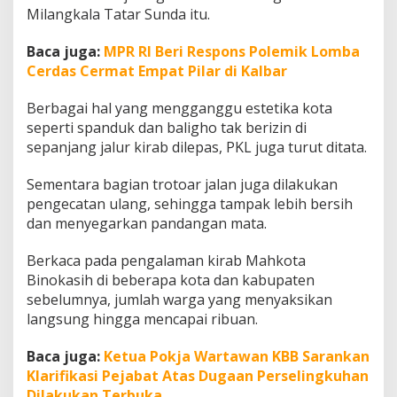
h
Milangkala Tatar Sunda itu.
J
a
Baca juga:
MPR RI Beri Respons Polemik Lomba
l
Cerdas Cermat Empat Pilar di Kalbar
u
r
D
Berbagai hal yang mengganggu estetika kota
i
seperti spanduk dan baligho tak berizin di
p
sepanjang jalur kirab dilepas, PKL juga turut ditata.
e
r
Sementara bagian trotoar jalan juga dilakukan
c
a
pengecatan ulang, sehingga tampak lebih bersih
n
dan menyegarkan pandangan mata.
t
i
Berkaca pada pengalaman kirab Mahkota
k
Binokasih di beberapa kota dan kabupaten
sebelumnya, jumlah warga yang menyaksikan
langsung hingga mencapai ribuan.
Baca juga:
Ketua Pokja Wartawan KBB Sarankan
Klarifikasi Pejabat Atas Dugaan Perselingkuhan
Dilakukan Terbuka