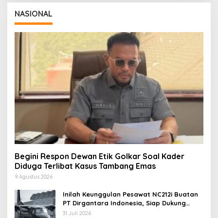
NASIONAL
Begini Respon Dewan Etik Golkar Soal Kader
Diduga Terlibat Kasus Tambang Emas
9 Agustus 2026
Inilah Keunggulan Pesawat NC212i Buatan
PT Dirgantara Indonesia, Siap Dukung
Berbagai Operasi TNI
31 Juli 2026