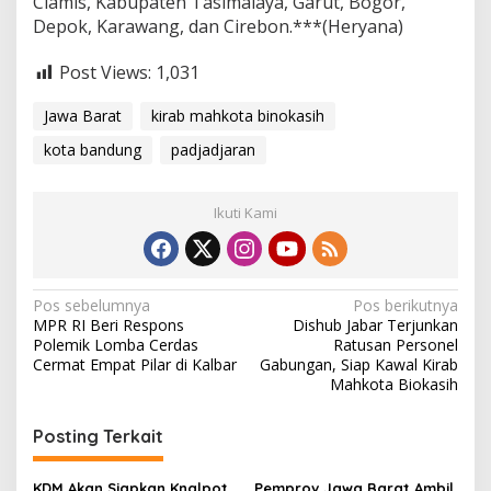
Ciamis, Kabupaten Tasimalaya, Garut, Bogor,
Depok, Karawang, dan Cirebon.***(Heryana)
Post Views:
1,031
Jawa Barat
kirab mahkota binokasih
kota bandung
padjadjaran
Ikuti Kami
N
Pos sebelumnya
Pos berikutnya
MPR RI Beri Respons
Dishub Jabar Terjunkan
a
Polemik Lomba Cerdas
Ratusan Personel
v
Cermat Empat Pilar di Kalbar
Gabungan, Siap Kawal Kirab
Mahkota Biokasih
i
g
Posting Terkait
a
KDM Akan Siapkan Knalpot
Pemprov Jawa Barat Ambil