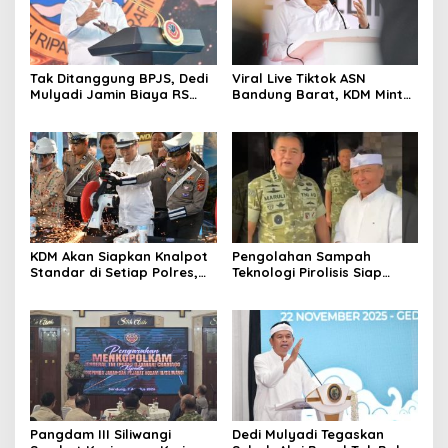
Tak Ditanggung BPJS, Dedi
Viral Live Tiktok ASN
Mulyadi Jamin Biaya RS
Bandung Barat, KDM Minta
Korban Kejahatan Dibayar
Bupati Sanksi Tegas: Bila
Pemprov Jabar
Perlu Pemberhentian
KDM Akan Siapkan Knalpot
Pengolahan Sampah
Standar di Setiap Polres,
Teknologi Pirolisis Siap
Kendaraan Knalpot Brong
Lahap Tiga Ribu Ton
Tertangkap Langsung Ganti
Sampah Harian Jawa
Barat
Pangdam III Siliwangi
Dedi Mulyadi Tegaskan