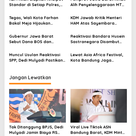
s
Standar di Setiap Polres,
Alih Penyelenggaraan MTQ
i
Kendaraan Knalpot Brong
2027 Pasca Garut Mundur
p
Tertangkap Langsung Ganti
Jadi Tuan Rumah
Tegas, Wali Kota Farhan
KDM Jawab Kritik Menteri
Bakal Meja Hijaukan
HAM Atas Sayembara
o
Penebang Pohon di Jalan
Penangkapan Begal dan
s
Riau
Pelaku Kejahatan
Gubernur Jawa Barat
Reaktivasi Bandara Husein
Sebut Dana BOS dan
Sastranegara Disambut
Bantuan Pemprov Cukupi
Delapan Rute Baru Super
Operasional Sekolah
Air Jet
Muncul Usulan Reaktivasi
Lewat Asia Africa Festival,
SPP, Dedi Mulyadi Pastikan
Kota Bandung Jaga
Pemprov Jabar Tetap
Semangat Perjuangan
Selenggarakan Sekolah
Global
Gratis
Jangan Lewatkan
Tak Ditanggung BPJS, Dedi
Viral Live Tiktok ASN
Mulyadi Jamin Biaya RS
Bandung Barat, KDM Minta