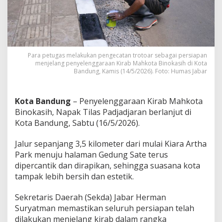
B
i
n
o
k
a
Para petugas melakukan pengecatan trotoar sebagai persiapan
s
menjelang penyelenggaraan Kirab Mahkota Binokasih di Kota
i
Bandung, Kamis (14/5/2026). Foto: Humas Jabar
h
d
i
Kota Bandung
– Penyelenggaraan Kirab Mahkota
B
a
Binokasih, Napak Tilas Padjadjaran berlanjut di
n
Kota Bandung, Sabtu (16/5/2026).
d
u
Jalur sepanjang 3,5 kilometer dari mulai Kiara Artha
n
Park menuju halaman Gedung Sate terus
g
,
dipercantik dan dirapikan, sehingga suasana kota
S
tampak lebih bersih dan estetik.
e
l
Sekretaris Daerah (Sekda) Jabar Herman
u
Suryatman memastikan seluruh persiapan telah
r
u
dilakukan menjelang kirab dalam rangka