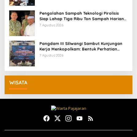
Pengolahan Sampah Teknologi Pirolisis
Siap Lahap Tiga Ribu Ton Sampah Harian
Jawa Barat
7 Agustus 2026
Pangdam III Siliwangi Sambut Kunjungan
Kerja Menkopolkam: Bentuk Perhatian
Pemerintah
7 Agustus 2026
WISATA