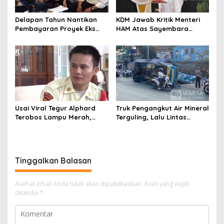
Delapan Tahun Nantikan
KDM Jawab Kritik Menteri
Pembayaran Proyek Eks
HAM Atas Sayembara
Wagub Jabar, Konsultan
Penangkapan Begal dan
Tasikmalaya Akui Merugi 3,9
Pelaku Kejahatan
Miliar
Usai Viral Tegur Alphard
Truk Pengangkut Air Mineral
Terobos Lampu Merah,
Terguling, Lalu Lintas
Fiktor Pilih Tawaran KDM
Jatinangor Seketika
Jadi Satpam Gedung Sate
Memadat
Tinggalkan Balasan
Alamat email Anda tidak akan dipublikasikan.
Ruas yang wajib
ditandai
*