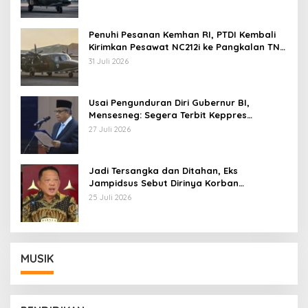
Penuhi Pesanan Kemhan RI, PTDI Kembali
Kirimkan Pesawat NC212i ke Pangkalan TNI
AU
31 Juli 2026
Usai Pengunduran Diri Gubernur BI,
Mensesneg: Segera Terbit Keppres
Pemberhentian dengan Hormat
27 Juli 2026
Jadi Tersangka dan Ditahan, Eks
Jampidsus Sebut Dirinya Korban
Kriminalisasi
25 Juli 2026
MUSIK