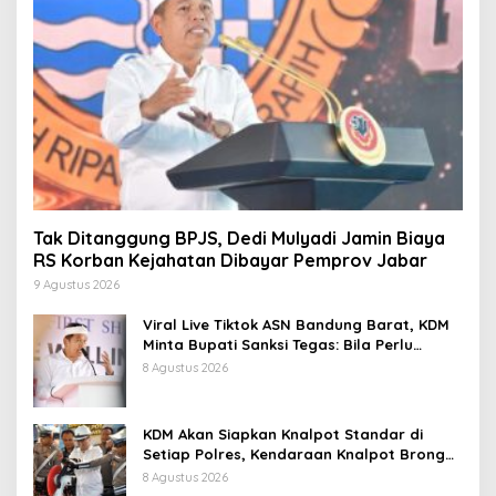
Tak Ditanggung BPJS, Dedi Mulyadi Jamin Biaya
RS Korban Kejahatan Dibayar Pemprov Jabar
9 Agustus 2026
Viral Live Tiktok ASN Bandung Barat, KDM
Minta Bupati Sanksi Tegas: Bila Perlu
Pemberhentian
8 Agustus 2026
KDM Akan Siapkan Knalpot Standar di
Setiap Polres, Kendaraan Knalpot Brong
Tertangkap Langsung Ganti
8 Agustus 2026