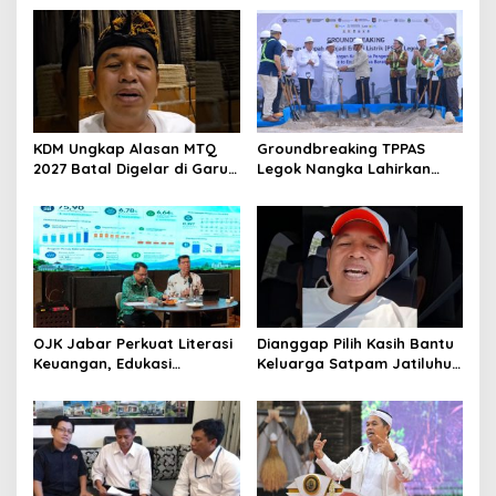
Jadi Tuan Rumah
Sebarkan Lokasi Penjualan
Narkotika
KDM Ungkap Alasan MTQ
Groundbreaking TPPAS
2027 Batal Digelar di Garut,
Legok Nangka Lahirkan
Pemprov Cari Alternatif
Harapan Baru
Penyelesaian Sampah
Bandung Raya
OJK Jabar Perkuat Literasi
Dianggap Pilih Kasih Bantu
Keuangan, Edukasi
Keluarga Satpam Jatiluhur
Masyarakat Jadi Kunci
dan Korban di Bali, Begini
Pertumbuhan Ekonomi
Penjelasan Dedi Mulyadi