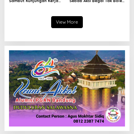
Sambut Kunjungan Kerja
Sebab Aksi Begal Tak Boleh
Menkopolkam: Bentuk
Hanya Dikaitkan dengan
Perhatian Pemerintah
Ekonomi
View More