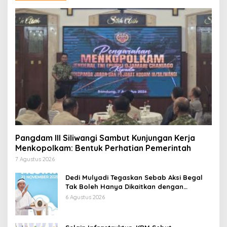
Pangdam III Siliwangi Sambut Kunjungan Kerja
Menkopolkam: Bentuk Perhatian Pemerintah
7 Agustus 2026
Dedi Mulyadi Tegaskan Sebab Aksi Begal
Tak Boleh Hanya Dikaitkan dengan
Ekonomi
6 Agustus 2026