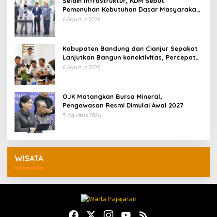
Selain Infrastruktur, KDM Sebut
Pemenuhan Kebutuhan Dasar Masyarakat
Jadi Fokus APBD Jabar 2027
6 Agustus 2026
Kabupaten Bandung dan Cianjur Sepakat
Lanjutkan Bangun konektivitas, Percepat
Pertumbuhan Ekonomi Daerah
6 Agustus 2026
OJK Matangkan Bursa Mineral,
Pengawasan Resmi Dimulai Awal 2027
5 Agustus 2026
WISATA