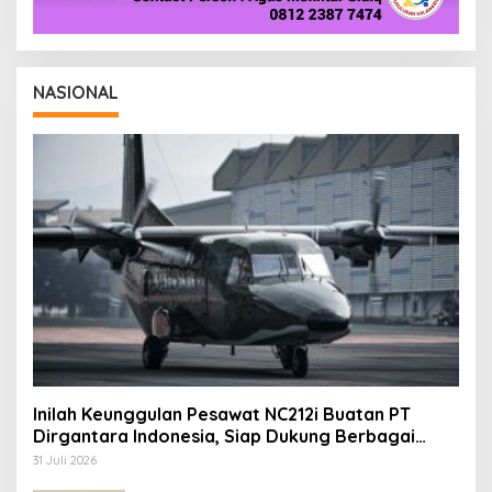
NASIONAL
Inilah Keunggulan Pesawat NC212i Buatan PT
Dirgantara Indonesia, Siap Dukung Berbagai
Operasi TNI
31 Juli 2026