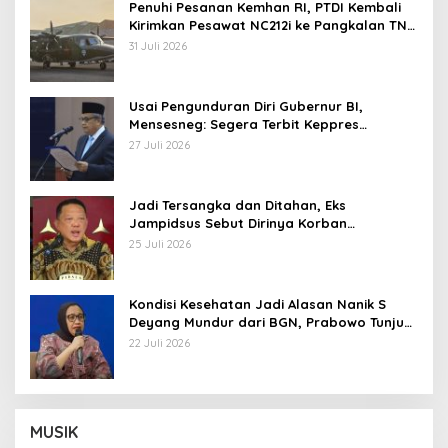
Penuhi Pesanan Kemhan RI, PTDI Kembali
Kirimkan Pesawat NC212i ke Pangkalan TNI
AU
31 Juli 2026
Usai Pengunduran Diri Gubernur BI,
Mensesneg: Segera Terbit Keppres
Pemberhentian dengan Hormat
27 Juli 2026
Jadi Tersangka dan Ditahan, Eks
Jampidsus Sebut Dirinya Korban
Kriminalisasi
25 Juli 2026
Kondisi Kesehatan Jadi Alasan Nanik S
Deyang Mundur dari BGN, Prabowo Tunjuk
Wamentan Sudaryono
22 Juli 2026
MUSIK