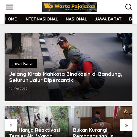
L
e
w
a
HOME
INTERNASIONAL
NASIONAL
JAWA BARAT
BA
t
i
k
e
k
o
n
t
Jawa Barat
e
Jelang Kirab Mahkota Binokasih di Bandung,
n
Seluruh Jalur Dipercantik
15 Mei 2026
«
»
Tak Hanya Reaktivasi
Bukan Kurangi
Tersier Air, Warga
Pembangunan, Ini