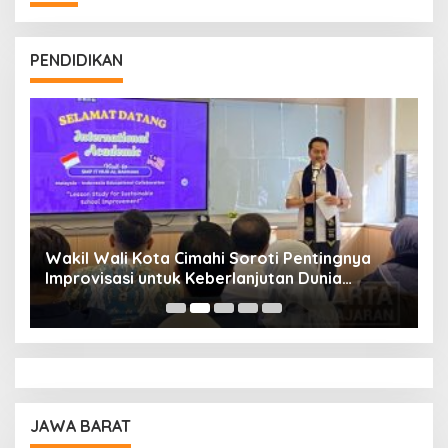
PENDIDIKAN
Wakil Wali Kota Cimahi Soroti Pentingnya
Y
Improvisasi untuk Keberlanjutan Dunia
S
Pendidikan
A
JAWA BARAT