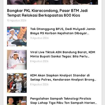
Bongkar PKL Kiaracondong, Pasar BTM Jadi
Tempat Relokasi Berkapasitas 800 Kios
10 Agustus 2026
Tak Ditanggung BPJS, Dedi Mulyadi Jamin
Biaya RS Korban Kejahatan Dibayar
Pemprov Jabar
9 Agustus 2026
Viral Live Tiktok ASN Bandung Barat, KDM
Minta Bupati Sanksi Tegas: Bila Perlu
Pemberhentian
8 Agustus 2026
KDM Akan Siapkan Knalpot Standar di
Setiap Polres, Kendaraan Knalpot Brong
Tertangkap Langsung Ganti
8 Agustus 2026
Pengolahan Sampah Teknologi Pirolisis
Siap Lahap Tiga Ribu Ton Sampah Harian