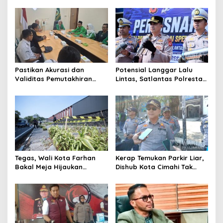
Kota Cimahi
Pastikan Akurasi dan
Potensial Langgar Lalu
Validitas Pemutakhiran
Lintas, Satlantas Polresta
Data Parpol, Bawaslu Kota
Bandung Tindak Ribuan
Cimahi Lakukan
Motor Berknalpot Brong
Pengawasan
Tegas, Wali Kota Farhan
Kerap Temukan Parkir Liar,
Bakal Meja Hijaukan
Dishub Kota Cimahi Tak
Penebang Pohon di Jalan
Henti Lakukan Edukasi dan
Riau
Pembinaan