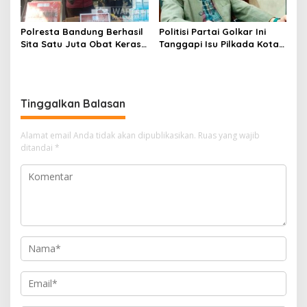
Polresta Bandung Berhasil
Politisi Partai Golkar Ini
Sita Satu Juta Obat Keras
Tanggapi Isu Pilkada Kota
Serta Ungkap Ratusan
Cimahi 2029: Terlalu Dini
Kasus Narkoba
Tinggalkan Balasan
Alamat email Anda tidak akan dipublikasikan.
Ruas yang wajib
ditandai
*