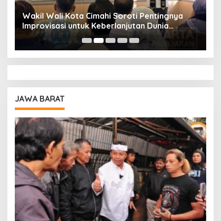
Wakil Wali Kota Cimahi Soroti Pentingnya
Y
Improvisasi untuk Keberlanjutan Dunia
S
Pendidikan
A
JAWA BARAT