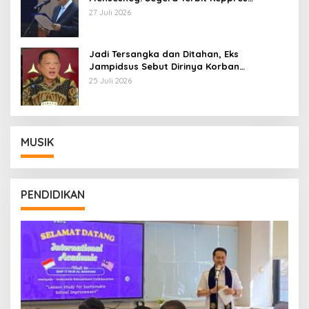
Pemberhentian dengan Hormat
27 Juli 2026
Jadi Tersangka dan Ditahan, Eks
Jampidsus Sebut Dirinya Korban
Kriminalisasi
25 Juli 2026
MUSIK
PENDIDIKAN