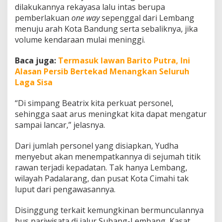
y
dilakukannya rekayasa lalu intas berupa
a
pemberlakuan
one way
sepenggal dari Lembang
s
menuju arah Kota Bandung serta sebaliknya, jika
a
volume kendaraan mulai meninggi.
L
a
l
Baca juga:
Termasuk lawan Barito Putra, Ini
u
Alasan Persib Bertekad Menangkan Seluruh
L
Laga Sisa
i
n
“Di simpang Beatrix kita perkuat personel,
t
a
sehingga saat arus meningkat kita dapat mengatur
s
sampai lancar,” jelasnya.
Dari jumlah personel yang disiapkan, Yudha
menyebut akan menempatkannya di sejumah titik
rawan terjadi kepadatan. Tak hanya Lembang,
wilayah Padalarang, dan pusat Kota Cimahi tak
luput dari pengawasannya.
Disinggung terkait kemungkinan bermunculannya
bus pariwisata di jalur Subang-Lembang, Kasat