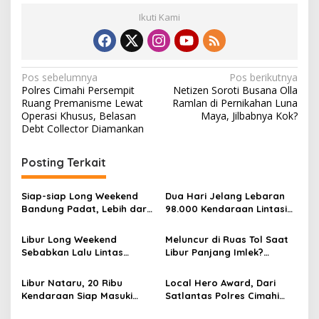
Ikuti Kami
N
Pos sebelumnya
Pos berikutnya
Polres Cimahi Persempit
Netizen Soroti Busana Olla
a
Ruang Premanisme Lewat
Ramlan di Pernikahan Luna
v
Operasi Khusus, Belasan
Maya, Jilbabnya Kok?
Debt Collector Diamankan
i
g
Posting Terkait
a
s
Siap-siap Long Weekend
Dua Hari Jelang Lebaran
Bandung Padat, Lebih dari
98.000 Kendaraan Lintasi
i
100 Ribu Kendaraan
Nagreg, Polresta Bandung
p
Datang
Lakukan Rekayasa
Libur Long Weekend
Meluncur di Ruas Tol Saat
Sebabkan Lalu Lintas
Libur Panjang Imlek?
o
Lembang Padat, Polisi
Perhatikan Jadwal
s
Berlakukan Satu Arah
Rekayasa Lalu Lintas
Libur Nataru, 20 Ribu
Local Hero Award, Dari
Berikut
Kendaraan Siap Masuki
Satlantas Polres Cimahi
Kabupaten Bandung Via Tol
untuk Penjaga Swadaya