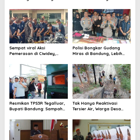
Penertiban PKL
Apel, Lanjut Patroli Skala
Kiaracondong
Besar Kabupaten Bandung
Sempat viral Aksi
Polisi Bongkar Gudang
Pemerasan di Ciwidey,
Miras di Bandung, Lebih
Polisi Tangkap Dua terduga
dari Enam Ribu Botol Disita
Pelaku
Resmikan TPS3R Tegalluar,
Tak Hanya Reaktivasi
Bupati Bandung: Sampah
Tersier Air, Warga Desa
Bukan Hanya Urusan
Ciburuy Inginkan Jalan
Pemerintah
Alternatif di Padalarang