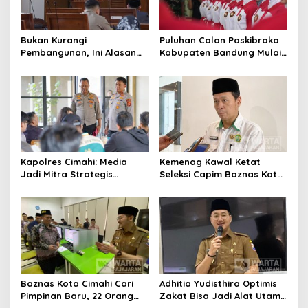
Bukan Kurangi
Puluhan Calon Paskibraka
Pembangunan, Ini Alasan
Kabupaten Bandung Mulai
Pemkot Cimahi Lakukan
Ikuti Pemusatan Latihan
Pengurangan Belanja
Daerah
Kapolres Cimahi: Media
Kemenag Kawal Ketat
Jadi Mitra Strategis
Seleksi Capim Baznas Kota
Bangun Kepercayaan
Cimahi: Kita Ingin
Publik
Komisioner Baznas
Berintegritas
Baznas Kota Cimahi Cari
Adhitia Yudisthira Optimis
Pimpinan Baru, 22 Orang
Zakat Bisa Jadi Alat Utama
Ikuti Seleksi
Selesaikan Masalah Sosial