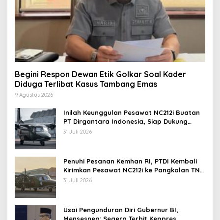
Begini Respon Dewan Etik Golkar Soal Kader
Diduga Terlibat Kasus Tambang Emas
9 Agustus 2026
Inilah Keunggulan Pesawat NC212i Buatan
PT Dirgantara Indonesia, Siap Dukung
Berbagai Operasi TNI
31 Juli 2026
Penuhi Pesanan Kemhan RI, PTDI Kembali
Kirimkan Pesawat NC212i ke Pangkalan TNI
AU
31 Juli 2026
Usai Pengunduran Diri Gubernur BI,
Mensesneg: Segera Terbit Keppres