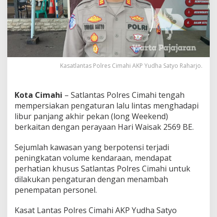
S
a
t
l
a
n
t
a
Kasatlantas Polres Cimahi AKP Yudha Satyo Raharjo.
s
P
o
Kota Cimahi
– Satlantas Polres Cimahi tengah
l
mempersiakan pengaturan lalu lintas menghadapi
r
libur panjang akhir pekan (long Weekend)
e
s
berkaitan dengan perayaan Hari Waisak 2569 BE.
C
i
Sejumlah kawasan yang berpotensi terjadi
m
peningkatan volume kendaraan, mendapat
a
perhatian khusus Satlantas Polres Cimahi untuk
h
i
dilakukan pengaturan dengan menambah
S
penempatan personel.
i
a
Kasat Lantas Polres Cimahi AKP Yudha Satyo
p