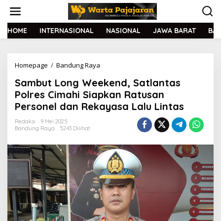
L
e
w
a
HOME
INTERNASIONAL
NASIONAL
JAWA BARAT
BA
t
i
k
Homepage
/
Bandung Raya
S
e
a
k
Sambut Long Weekend, Satlantas
m
o
b
n
Polres Cimahi Siapkan Ratusan
u
t
Personel dan Rekayasa Lalu Lintas
t
e
L
n
Redaksi
9 Mei 2025
o
Bandung Raya
5243 Dilihat
n
g
W
e
e
k
e
n
d
,