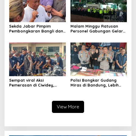
Sekda Jabar Pimpim
Malam Minggu Ratusan
Pembongkaran Bangli dan
Personel Gabungan Gelar
Penertiban PKL
Apel, Lanjut Patroli Skala
Kiaracondong
Besar Kabupaten Bandung
Sempat viral Aksi
Polisi Bongkar Gudang
Pemerasan di Ciwidey,
Miras di Bandung, Lebih
Polisi Tangkap Dua terduga
dari Enam Ribu Botol Disita
Pelaku
View More