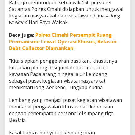
Raharjo menuturkan, sebanyak 150 personel
k
a
Satlantas Polres Cmahi disiapkan untuk mengawal
n
kegiatan masyarakat dan wisatawan di masa
long
R
weekend
Hari Raya Waisak.
a
t
Baca juga:
Polres Cimahi Persempit Ruang
u
s
Premanisme Lewat Operasi Khusus, Belasan
a
Debt Collector Diamankan
n
P
“Kita siapkan penggelaran pasukan, khususnya
e
kita akan ploting di sejumlah titik mulai dari
r
s
kawasan Padalarang hingga jalur Lembang
o
sebagai pusat kegiatan wisata masyarakat
n
menikmati long weekend,” ungkap Yudha.
e
l
Lembang yang menjadi pusat kegiatan wisatawan
d
a
mendapat pengawalan khusus dari kepolisian
n
dengan penempatan personel di simpang tiga
R
Beatrix.
e
k
Kasat Lantas menyebut kemungkinan
a