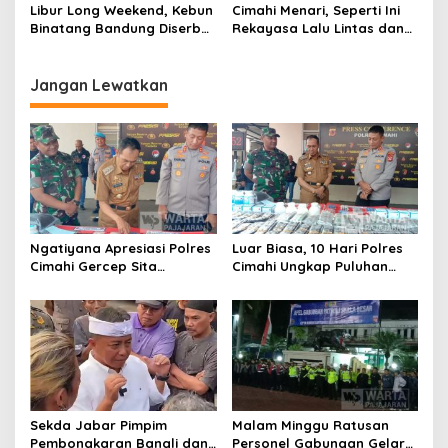
Soroja
Perlintasan Kereta Api
Libur Long Weekend, Kebun
Cimahi Menari, Seperti Ini
Binatang Bandung Diserbu
Rekayasa Lalu Lintas dan
Wisatawan Luar Kota
Ketersediaan Kantung
Parkir
Jangan Lewatkan
Ngatiyana Apresiasi Polres
Luar Biasa, 10 Hari Polres
Cimahi Gercep Sita
Cimahi Ungkap Puluhan
Setengah Juta Obat Keras
Kasus dan Sita Ratusan
Terbatas
Ribu Butir OKT
Sekda Jabar Pimpim
Malam Minggu Ratusan
Pembongkaran Bangli dan
Personel Gabungan Gelar