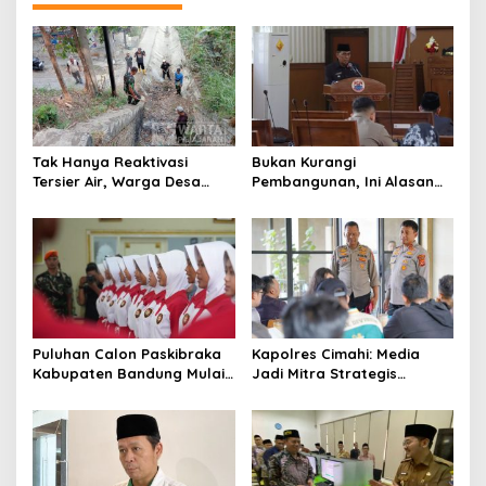
a
s
i
p
o
s
Tak Hanya Reaktivasi
Bukan Kurangi
Tersier Air, Warga Desa
Pembangunan, Ini Alasan
Ciburuy Inginkan Jalan
Pemkot Cimahi Lakukan
Alternatif di Padalarang
Pengurangan Belanja
Daerah
Puluhan Calon Paskibraka
Kapolres Cimahi: Media
Kabupaten Bandung Mulai
Jadi Mitra Strategis
Ikuti Pemusatan Latihan
Bangun Kepercayaan
Publik