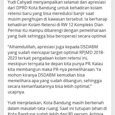
Yudi Cahyadi menyampaikan selamat dan apresiasi
i
dari DPRD Kota Bandung untuk kehadiran kolam
a
n
retensi baru yang bisa mereduksi banjir saat
K
musim penghujan di kawasan tersebut. Ia berharap
o
kehadiran Kolam Retensi di RW 12 Kompleks Dian
l
Permai itu mampu dibarengi dengan pemeliharaan
a
m
yang baik sehingga bisa beroperasi secara optimal.
R
e
“Alhamdulillah, apresiasi juga kepada DSDABM
t
yang sudah mencapai target optimal RPJMD 2018-
e
2023 terkait pengadaan kolam retensi ini,
n
s
meskipun ternyata ke depan kita punya PR. Kalau
i
kita membangun maka PR-nya pemeliharaan. Ya
D
mohon kiranya DSDABM kemudian bisa
i
memelihara apa yang sudah dibangun, sehingga
a
secara kemanfaatannya bisa lebih optimal,”
n
P
ucapnya.
e
r
Yudi menjelaskan, Kota Bandung masih berbenah
m
dalam masalah tata ruang. Saat ini tutupan lahan di
a
Kota Bandung sudah lebih dari 80 persen. Artinya
i