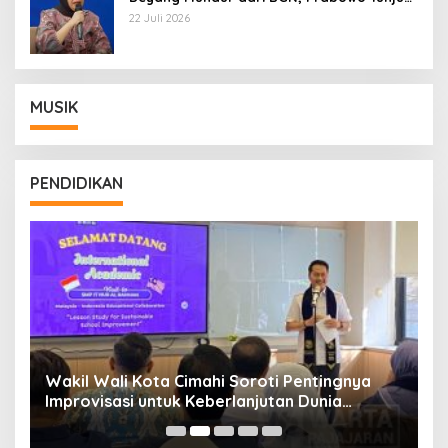
Wamentan Sudaryono
22 Juli 2026
MUSIK
PENDIDIKAN
Wakil Wali Kota Cimahi Soroti Pentingnya
Y
Improvisasi untuk Keberlanjutan Dunia
S
Pendidikan
A