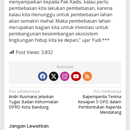
menyampaikan kepada Pak Kadis, kalau perlu
pembebasan kita lakukan pembebasan, karena
kalau kita menunggu untuk pembebasan lahan
akan semakin mahal. Maka pembebasan lahan
merupakan bagian kita untuk investasi untuk
pembangunan keseimbangan ekosistem
lingkungan hidup kita ke depan,” ujar Yudi.***
Post Views:
3,832
Ikuti Kami
N
Pos sebelumnya
Pos berikutnya
Andri Rusmana Jelaskan
Bapemperda Terima
a
Tugas Badan Kehormatan
Kesiapan 5 OPD dalam
v
DPRD Kota Bandung
Pembentukan Raperda
Mendatang
i
g
Jangan Lewatkan