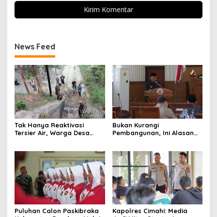
News Feed
Tak Hanya Reaktivasi
Bukan Kurangi
Tersier Air, Warga Desa
Pembangunan, Ini Alasan
Ciburuy Inginkan Jalan
Pemkot Cimahi Lakukan
Alternatif di Padalarang
Pengurangan Belanja
Daerah
Puluhan Calon Paskibraka
Kapolres Cimahi: Media