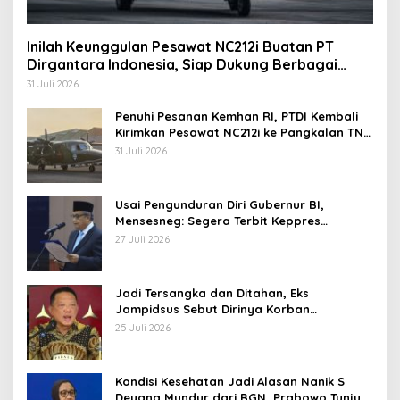
Inilah Keunggulan Pesawat NC212i Buatan PT
Dirgantara Indonesia, Siap Dukung Berbagai
Operasi TNI
31 Juli 2026
Penuhi Pesanan Kemhan RI, PTDI Kembali
Kirimkan Pesawat NC212i ke Pangkalan TNI
AU
31 Juli 2026
Usai Pengunduran Diri Gubernur BI,
Mensesneg: Segera Terbit Keppres
Pemberhentian dengan Hormat
27 Juli 2026
Jadi Tersangka dan Ditahan, Eks
Jampidsus Sebut Dirinya Korban
Kriminalisasi
25 Juli 2026
Kondisi Kesehatan Jadi Alasan Nanik S
Deyang Mundur dari BGN, Prabowo Tunjuk