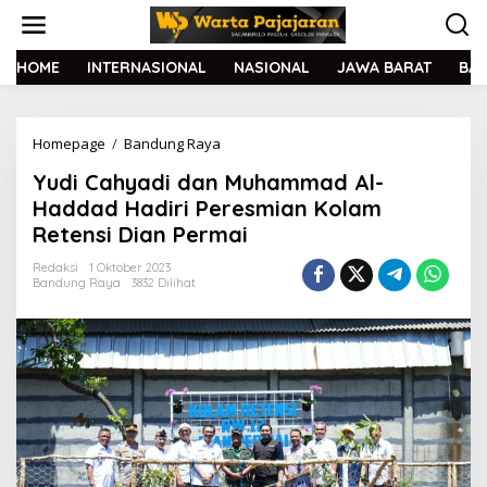
L
e
w
a
HOME
INTERNASIONAL
NASIONAL
JAWA BARAT
BA
t
i
k
Homepage
/
Bandung Raya
Y
e
u
k
Yudi Cahyadi dan Muhammad Al-
d
o
i
n
Haddad Hadiri Peresmian Kolam
C
t
Retensi Dian Permai
a
e
h
n
Redaksi
1 Oktober 2023
y
Bandung Raya
3832 Dilihat
a
d
i
d
a
n
M
u
h
a