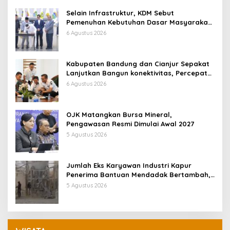
Selain Infrastruktur, KDM Sebut
Pemenuhan Kebutuhan Dasar Masyarakat
Jadi Fokus APBD Jabar 2027
6 Agustus 2026
Kabupaten Bandung dan Cianjur Sepakat
Lanjutkan Bangun konektivitas, Percepat
Pertumbuhan Ekonomi Daerah
6 Agustus 2026
OJK Matangkan Bursa Mineral,
Pengawasan Resmi Dimulai Awal 2027
5 Agustus 2026
Jumlah Eks Karyawan Industri Kapur
Penerima Bantuan Mendadak Bertambah,
KDM: Kita Identifikasi
5 Agustus 2026