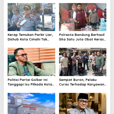
Motor Berknalpot Brong
Riau
Kerap Temukan Parkir Liar,
Polresta Bandung Berhasil
Dishub Kota Cimahi Tak
Sita Satu Juta Obat Keras
Henti Lakukan Edukasi dan
Serta Ungkap Ratusan
Pembinaan
Kasus Narkoba
Politisi Partai Golkar Ini
Sempat Buron, Pelaku
Tanggapi Isu Pilkada Kota
Curas Terhadap Karyawan
Cimahi 2029: Terlalu Dini
Pabrik di Majalaya Berhasil
Ditangkap Polisi