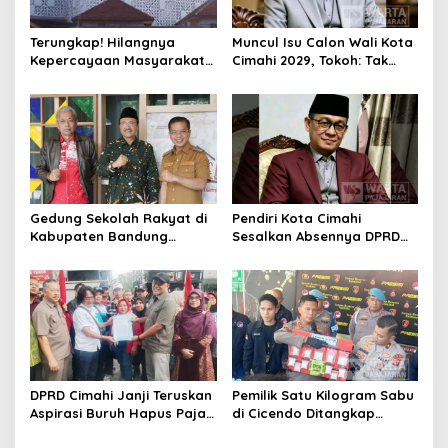
Terungkap! Hilangnya
Muncul Isu Calon Wali Kota
Kepercayaan Masyarakat
Cimahi 2029, Tokoh: Tak
Latarbelakangi Rencana
Cukup Hanya Bermodal
Rebranding RSUD Cibabat
Legitimasi Parpol
Gedung Sekolah Rakyat di
Pendiri Kota Cimahi
Kabupaten Bandung
Sesalkan Absennya DPRD
Dibangun Oktober 2026,
dalam Dialog Pembahasan
Siap Tampung Dua Ribu
Rebranding RSUD Cibabat
Siswa
DPRD Cimahi Janji Teruskan
Pemilik Satu Kilogram Sabu
Aspirasi Buruh Hapus Pajak
di Cicendo Ditangkap
Penghasilan ke Presiden
Satnarkoba Polres Cimahi