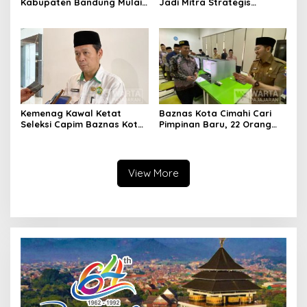
Kabupaten Bandung Mulai
Jadi Mitra Strategis
Ikuti Pemusatan Latihan
Bangun Kepercayaan
Publik
Kemenag Kawal Ketat
Baznas Kota Cimahi Cari
Seleksi Capim Baznas Kota
Pimpinan Baru, 22 Orang
Cimahi: Kita Ingin
Ikuti Seleksi
Komisioner Baznas
Berintegritas
View More