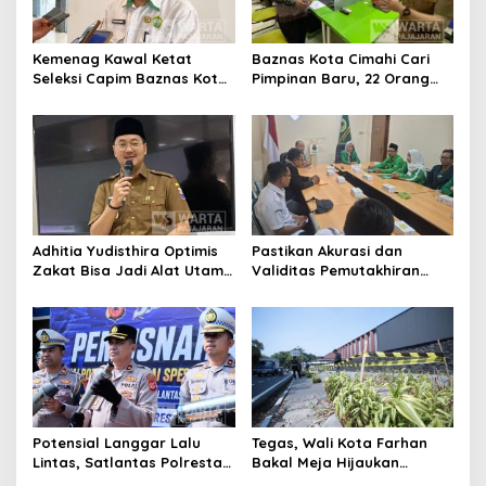
Kemenag Kawal Ketat
Baznas Kota Cimahi Cari
Seleksi Capim Baznas Kota
Pimpinan Baru, 22 Orang
Cimahi: Kita Ingin
Ikuti Seleksi
Komisioner Baznas
Berintegritas
Adhitia Yudisthira Optimis
Pastikan Akurasi dan
Zakat Bisa Jadi Alat Utama
Validitas Pemutakhiran
Selesaikan Masalah Sosial
Data Parpol, Bawaslu Kota
Kota Cimahi
Cimahi Lakukan
Pengawasan
Potensial Langgar Lalu
Tegas, Wali Kota Farhan
Lintas, Satlantas Polresta
Bakal Meja Hijaukan
Bandung Tindak Ribuan
Penebang Pohon di Jalan