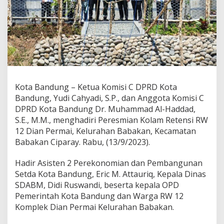
m
m
a
d
A
l
-
H
a
d
Kota Bandung – Ketua Komisi C DPRD Kota
d
Bandung, Yudi Cahyadi, S.P., dan Anggota Komisi C
a
DPRD Kota Bandung Dr. Muhammad Al-Haddad,
d
S.E., M.M., menghadiri Peresmian Kolam Retensi RW
H
12 Dian Permai, Kelurahan Babakan, Kecamatan
a
d
Babakan Ciparay. Rabu, (13/9/2023).
i
r
Hadir Asisten 2 Perekonomian dan Pembangunan
i
Setda Kota Bandung, Eric M. Attauriq, Kepala Dinas
P
SDABM, Didi Ruswandi, beserta kepala OPD
e
r
Pemerintah Kota Bandung dan Warga RW 12
e
Komplek Dian Permai Kelurahan Babakan.
s
m