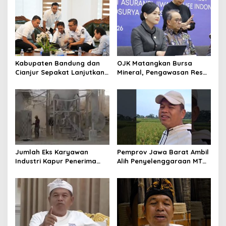
Ekonomi
Masyarakat Jadi Fokus
APBD Jabar 2027
Kabupaten Bandung dan
OJK Matangkan Bursa
Cianjur Sepakat Lanjutkan
Mineral, Pengawasan Resmi
Bangun konektivitas,
Dimulai Awal 2027
Percepat Pertumbuhan
Ekonomi Daerah
Jumlah Eks Karyawan
Pemprov Jawa Barat Ambil
Industri Kapur Penerima
Alih Penyelenggaraan MTQ
Bantuan Mendadak
2027 Pasca Garut Mundur
Bertambah, KDM: Kita
Jadi Tuan Rumah
Identifikasi