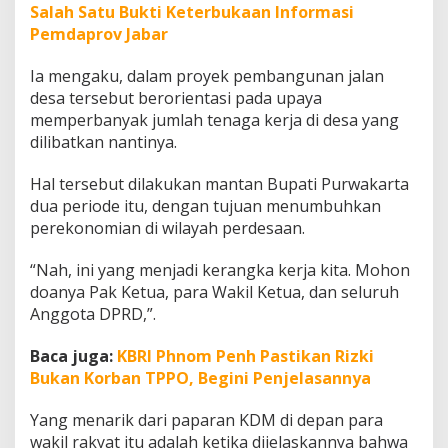
Salah Satu Bukti Keterbukaan Informasi
S
w
Pemdaprov Jabar
a
d
Ia mengaku, dalam proyek pembangunan jalan
a
desa tersebut berorientasi pada upaya
y
memperbanyak jumlah tenaga kerja di desa yang
a
dilibatkan nantinya.
Hal tersebut dilakukan mantan Bupati Purwakarta
dua periode itu, dengan tujuan menumbuhkan
perekonomian di wilayah perdesaan.
“Nah, ini yang menjadi kerangka kerja kita. Mohon
doanya Pak Ketua, para Wakil Ketua, dan seluruh
Anggota DPRD,”.
Baca juga:
KBRI Phnom Penh Pastikan Rizki
Bukan Korban TPPO, Begini Penjelasannya
Yang menarik dari paparan KDM di depan para
wakil rakyat itu adalah ketika dijelaskannya bahwa