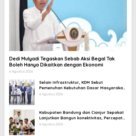
Dedi Mulyadi Tegaskan Sebab Aksi Begal Tak
Boleh Hanya Dikaitkan dengan Ekonomi
6 Agustus 2026
Selain Infrastruktur, KDM Sebut
Pemenuhan Kebutuhan Dasar Masyarakat
Jadi Fokus APBD Jabar 2027
6 Agustus 2026
Kabupaten Bandung dan Cianjur Sepakat
Lanjutkan Bangun konektivitas, Percepat
Pertumbuhan Ekonomi Daerah
6 Agustus 2026