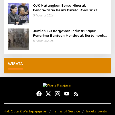
OJK Matangkan Bursa Mineral,
Pengawasan Resmi Dimulai Awal 2027
5 Agustus 2026
Jumlah Eks Karyawan Industri Kapur
Penerima Bantuan Mendadak Bertambah,
KDM: Kita Identifikasi
5 Agustus 2026
WISATA
Hak Cipta ©Wartapajajaran
Terms of Service
Indeks Berita