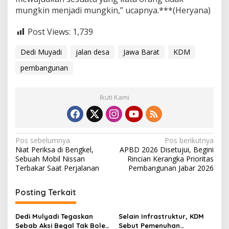
mungkin menjadi mungkin,” ucapnya.***(Heryana)
Post Views:
1,739
Dedi Muyadi
jalan desa
Jawa Barat
KDM
pembangunan
Ikuti Kami
N
Pos sebelumnya
Pos berikutnya
Niat Periksa di Bengkel,
APBD 2026 Disetujui, Begini
a
Sebuah Mobil Nissan
Rincian Kerangka Prioritas
v
Terbakar Saat Perjalanan
Pembangunan Jabar 2026
i
Posting Terkait
g
a
Dedi Mulyadi Tegaskan
Selain Infrastruktur, KDM
s
Sebab Aksi Begal Tak Boleh
Sebut Pemenuhan