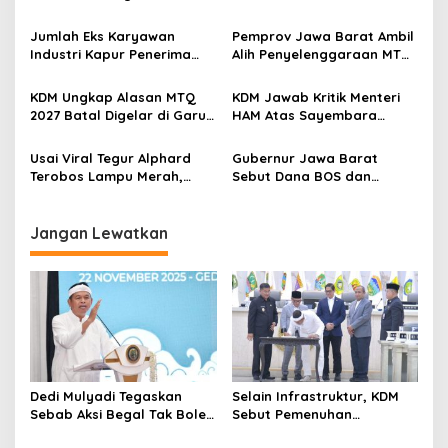
Hanya Dikaitkan dengan
Kebutuhan Dasar
i
Ekonomi
Masyarakat Jadi Fokus
Jumlah Eks Karyawan
Pemprov Jawa Barat Ambil
p
APBD Jabar 2027
Industri Kapur Penerima
Alih Penyelenggaraan MTQ
Bantuan Mendadak
2027 Pasca Garut Mundur
o
Bertambah, KDM: Kita
Jadi Tuan Rumah
KDM Ungkap Alasan MTQ
KDM Jawab Kritik Menteri
s
Identifikasi
2027 Batal Digelar di Garut,
HAM Atas Sayembara
Pemprov Cari Alternatif
Penangkapan Begal dan
Pelaku Kejahatan
Usai Viral Tegur Alphard
Gubernur Jawa Barat
Terobos Lampu Merah,
Sebut Dana BOS dan
Fiktor Pilih Tawaran KDM
Bantuan Pemprov Cukupi
Jadi Satpam Gedung Sate
Operasional Sekolah
Jangan Lewatkan
Dedi Mulyadi Tegaskan
Selain Infrastruktur, KDM
Sebab Aksi Begal Tak Boleh
Sebut Pemenuhan
Hanya Dikaitkan dengan
Kebutuhan Dasar