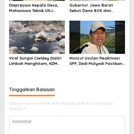
Diapresiasi Kepala Desa,
Gubernur Jawa Barat
Mahasiswa Teknik UNJ
Sebut Dana BOS dan
Serahkan Bantuan Mesin
Bantuan Pemprov Cukupi
Pengelolaan Sampah
Operasional Sekolah
Viral Sungai Ciwidey Dialiri
Muncul Usulan Reaktivasi
Limbah Menghitam, KDM
SPP, Dedi Mulyadi Pastikan
Pastikan Segera Identifikasi
Pemprov Jabar Tetap
Pelaku
Selenggarakan Sekolah
Gratis
Tinggalkan Balasan
Alamat email Anda tidak akan dipublikasikan.
Ruas yang wajib
ditandai
*