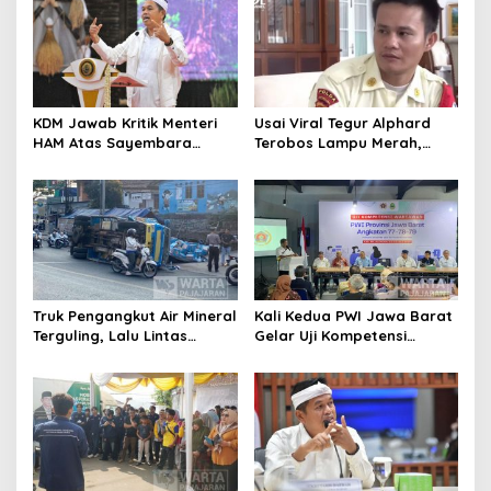
Miliar
KDM Jawab Kritik Menteri
Usai Viral Tegur Alphard
HAM Atas Sayembara
Terobos Lampu Merah,
Penangkapan Begal dan
Fiktor Pilih Tawaran KDM
Pelaku Kejahatan
Jadi Satpam Gedung Sate
Truk Pengangkut Air Mineral
Kali Kedua PWI Jawa Barat
Terguling, Lalu Lintas
Gelar Uji Kompetensi
Jatinangor Seketika
Wartawan 2026
Memadat