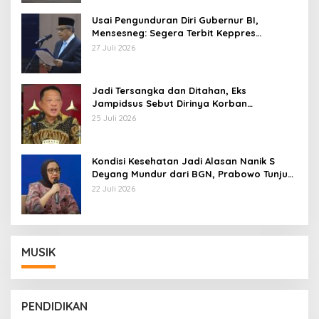
Usai Pengunduran Diri Gubernur BI,
Mensesneg: Segera Terbit Keppres
Pemberhentian dengan Hormat
27 Juli 2026
Jadi Tersangka dan Ditahan, Eks
Jampidsus Sebut Dirinya Korban
Kriminalisasi
25 Juli 2026
Kondisi Kesehatan Jadi Alasan Nanik S
Deyang Mundur dari BGN, Prabowo Tunjuk
Wamentan Sudaryono
22 Juli 2026
MUSIK
PENDIDIKAN