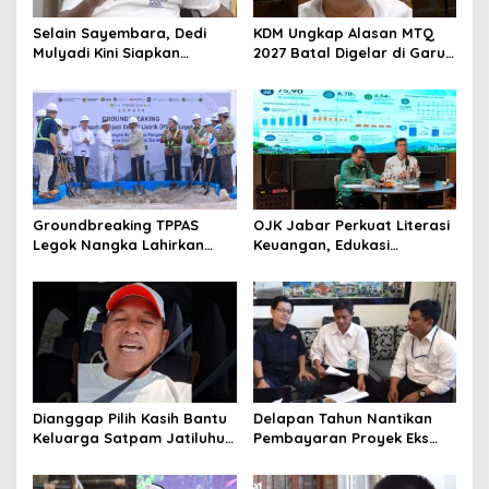
Selain Sayembara, Dedi
KDM Ungkap Alasan MTQ
Mulyadi Kini Siapkan
2027 Batal Digelar di Garut,
Hadiah Bagi Warga
Pemprov Cari Alternatif
Sebarkan Lokasi Penjualan
Narkotika
Groundbreaking TPPAS
OJK Jabar Perkuat Literasi
Legok Nangka Lahirkan
Keuangan, Edukasi
Harapan Baru
Masyarakat Jadi Kunci
Penyelesaian Sampah
Pertumbuhan Ekonomi
Bandung Raya
Dianggap Pilih Kasih Bantu
Delapan Tahun Nantikan
Keluarga Satpam Jatiluhur
Pembayaran Proyek Eks
dan Korban di Bali, Begini
Wagub Jabar, Konsultan
Penjelasan Dedi Mulyadi
Tasikmalaya Akui Merugi 3,9