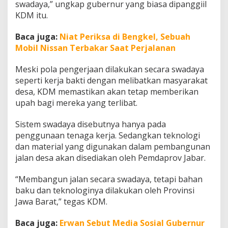
swadaya,” ungkap gubernur yang biasa dipanggiil
J
a
KDM itu.
l
a
Baca juga:
Niat Periksa di Bengkel, Sebuah
n
Mobil Nissan Terbakar Saat Perjalanan
D
e
Meski pola pengerjaan dilakukan secara swadaya
s
a
seperti kerja bakti dengan melibatkan masyarakat
:
desa, KDM memastikan akan tetap memberikan
M
upah bagi mereka yang terlibat.
e
n
Sistem swadaya disebutnya hanya pada
g
g
penggunaan tenaga kerja. Sedangkan teknologi
u
dan material yang digunakan dalam pembangunan
n
jalan desa akan disediakan oleh Pemdaprov Jabar.
a
k
“Membangun jalan secara swadaya, tetapi bahan
a
n
baku dan teknologinya dilakukan oleh Provinsi
P
Jawa Barat,” tegas KDM.
o
l
Baca juga:
Erwan Sebut Media Sosial Gubernur
a