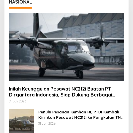
NASIONAL
Inilah Keunggulan Pesawat NC212i Buatan PT
Dirgantara Indonesia, Siap Dukung Berbagai
Operasi TNI
31 Juli 2026
Penuhi Pesanan Kemhan RI, PTDI Kembali
Kirimkan Pesawat NC212i ke Pangkalan TNI
AU
31 Juli 2026