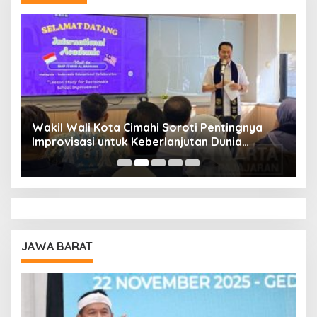
Wakil Wali Kota Cimahi Soroti Pentingnya
Y
Improvisasi untuk Keberlanjutan Dunia
S
Pendidikan
A
JAWA BARAT