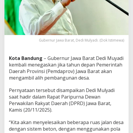
k
a
n
2
0
2
6
P
Gubernur Jawa Barat, Dedi Mulyadi. (Dok Istimewa)
e
m
p
Kota Bandung
– Gubernur Jawa Barat Dedi Muyadi
r
kembali menegaskan jika tahun depan Pemerintah
o
Daerah Provinsi (Pemdaprov) Jawa Barat akan
v
M
mengambil alih pembangunan desa.
u
l
Pernyataan tersebut disampaikan Dedi Mulyadi
a
saat hadir dalam Rapat Paripurna Dewan
i
Perwakilan Rakyat Daerah (DPRD) Jawa Barat,
B
a
Kamis (20/11/2025).
n
g
“Kita akan menyelesaikan beberapa ruas jalan desa
u
dengan sistem beton, dengan menggunakan pola
n