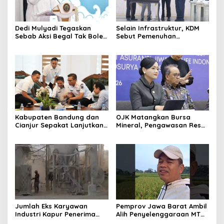
Dedi Mulyadi Tegaskan
Selain Infrastruktur, KDM
Sebab Aksi Begal Tak Boleh
Sebut Pemenuhan
Hanya Dikaitkan dengan
Kebutuhan Dasar
Ekonomi
Masyarakat Jadi Fokus
APBD Jabar 2027
Kabupaten Bandung dan
OJK Matangkan Bursa
Cianjur Sepakat Lanjutkan
Mineral, Pengawasan Resmi
Bangun konektivitas,
Dimulai Awal 2027
Percepat Pertumbuhan
Ekonomi Daerah
Jumlah Eks Karyawan
Pemprov Jawa Barat Ambil
Industri Kapur Penerima
Alih Penyelenggaraan MTQ
Bantuan Mendadak
2027 Pasca Garut Mundur