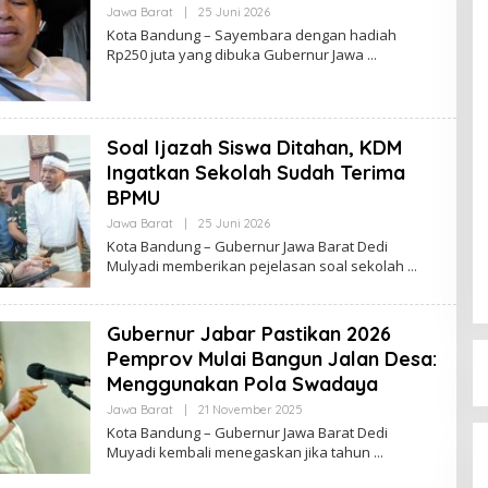
Jawa Barat
|
25 Juni 2026
O
L
Kota Bandung – Sayembara dengan hadiah
E
Rp250 juta yang dibuka Gubernur Jawa
H
R
E
D
A
K
Soal Ijazah Siswa Ditahan, KDM
S
I
Ingatkan Sekolah Sudah Terima
BPMU
Jawa Barat
|
25 Juni 2026
O
L
Kota Bandung – Gubernur Jawa Barat Dedi
E
Mulyadi memberikan pejelasan soal sekolah
H
R
E
D
Gubernur Jabar Pastikan 2026
A
K
Pemprov Mulai Bangun Jalan Desa:
S
I
Menggunakan Pola Swadaya
Jawa Barat
|
21 November 2025
O
L
Kota Bandung – Gubernur Jawa Barat Dedi
E
Muyadi kembali menegaskan jika tahun
H
R
E