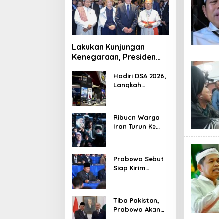
Lakukan Kunjungan
Kenegaraan, Presiden
Jerman Telusuri
Terowongan Siaturahmi
Hadiri DSA 2026,
Langkah
Strategis PTDI
Perkuat Kerja
Sama Bidang
Ribuan Warga
Pertahanan
Iran Turun Ke
dengan
Jalan Serukan
Malaysia
Pembalasan
Wafatnya
Prabowo Sebut
Khamenei
Siap Kirim
Delapan Ribu
Pasukan Dukung
Perdamaian
Tiba Pakistan,
Palestina
Prabowo Akan
Bahas