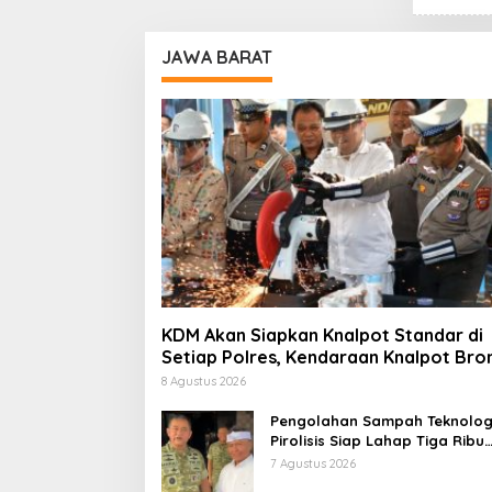
JAWA BARAT
KDM Akan Siapkan Knalpot Standar di
Setiap Polres, Kendaraan Knalpot Bro
Tertangkap Langsung Ganti
8 Agustus 2026
Pengolahan Sampah Teknolog
Pirolisis Siap Lahap Tiga Ribu
Ton Sampah Harian Jawa Bar
7 Agustus 2026