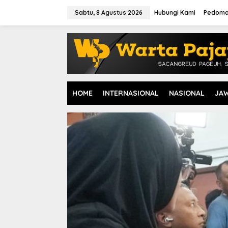
L
e
Sabtu, 8 Agustus 2026
Hubungi Kami
Pedoma
w
a
t
i
k
e
k
o
HOME
INTERNASIONAL
NASIONAL
JA
n
t
e
n