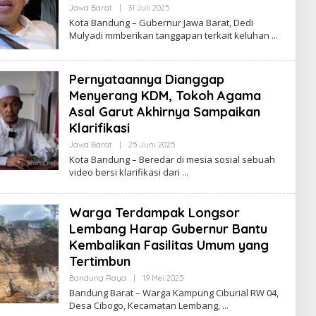
Jawa Barat
|
31 Juli 2025
O
L
Kota Bandung – Gubernur Jawa Barat, Dedi
E
Mulyadi mmberikan tanggapan terkait keluhan
H
R
E
D
Pernyataannya Dianggap
A
K
Menyerang KDM, Tokoh Agama
S
I
Asal Garut Akhirnya Sampaikan
Klarifikasi
Jawa Barat
|
25 Juni 2025
O
L
Kota Bandung – Beredar di mesia sosial sebuah
E
video bersi klarifikasi dari
H
R
E
D
Warga Terdampak Longsor
A
K
Lembang Harap Gubernur Bantu
S
Kembalikan Fasilitas Umum yang
I
Tertimbun
Bandung Raya
|
19 Mei 2025
O
L
Bandung Barat – Warga Kampung Ciburial RW 04,
E
Desa Cibogo, Kecamatan Lembang,
H