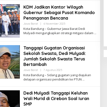
D
KDM Jadikan Kantor Wilayah
A
K
Gubernur Sebagai Pusat Komando
S
I
Penanganan Bencana
Jawa Barat
|
6 November 2025
O
Penguatan Pendidikan Agama dan
L
Kota Bandung – Gubernur Jawa Barat Dedi
Karakter Sekolah Nur Al Rahman
E
Mulyadi mengungkapkan strategi mitigasi dalam
H
Bikin Sekolah di Malaysia Tertarik
R
Mempelajarinya
E
D
Tanggapi Gugatan Organisasi
A
K
Sekolah Swasta, Dedi Mulyadi:
S
I
Jumlah Sekolah Swasta Terus
Bertambah
Jawa Barat
|
7 Agustus 2025
O
L
Kota Bandung – Sidang gugatan yang diajukan
E
delapan organisasi pendidikan ke PTUN
H
R
E
D
Dedi Mulyadi Tanggapi Keluhan
A
K
Wali Murid di Cirebon Soal Iuran
S
SMP
I