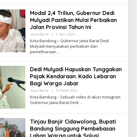
R
E
D
Modal 2,4 Triliun, Gubernur Dedi
A
K
Mulyadi Pastikan Mulai Perbaikan
S
Jalan Provinsi Tahun Ini
I
Jawa Barat
|
5 April 2025
O
L
Kota Bandung – Gubernur Jawa Barat Dedi
E
Mulyadi menyatakan perbaikan dan
H
pemeliharaan
R
E
D
A
Dedi Mulyadi Hapuskan Tunggakan
K
S
Pajak Kendaraan: Kado Lebaran
I
Bagi Warga Jabar
Jawa Barat
|
19 Maret 2025
O
L
Kota Bandung – Sebuah video di akun instagram
E
Gubernur Jawa Barat Dedi
H
R
E
D
Tinjau Banjir Cidawolong, Bupati
A
K
Bandung Singgung Pembebasan
S
I
Lahan Warga untuk Solusi