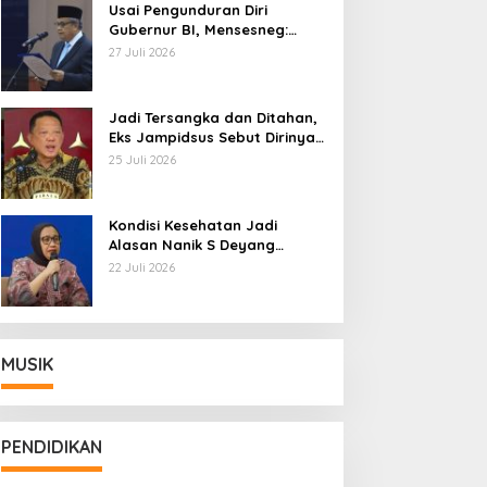
Usai Pengunduran Diri
Gubernur BI, Mensesneg:
Segera Terbit Keppres
27 Juli 2026
Pemberhentian dengan
Hormat
Jadi Tersangka dan Ditahan,
Eks Jampidsus Sebut Dirinya
Korban Kriminalisasi
25 Juli 2026
Kondisi Kesehatan Jadi
Alasan Nanik S Deyang
Mundur dari BGN, Prabowo
22 Juli 2026
Tunjuk Wamentan Sudaryono
MUSIK
PENDIDIKAN