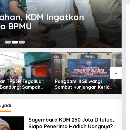
itahan, KDM Ingatkan
ma BPMU
21
»
an TPS3R Tegalluar,
Pangdam III Siliwangi
T
 Bandung: Sampah
Sambut Kunjungan Kerja
T
Hanya Urusan
Menkopolkam: Bentuk
C
ntah
Perhatian Pemerintah
A
uyadi
Sayembara KDM 250 Juta Ditutup,
Siapa Penerima Hadiah Uangnya?