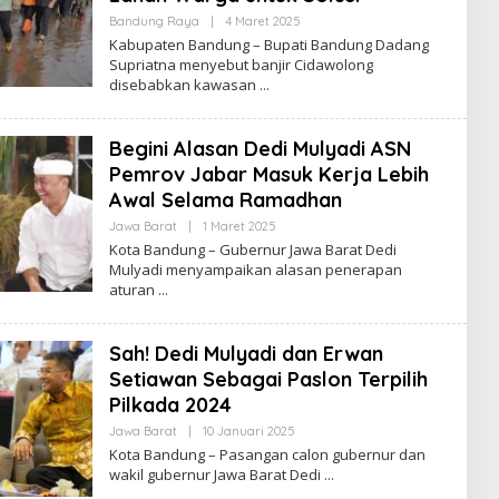
Bandung Raya
|
4 Maret 2025
O
L
Kabupaten Bandung – Bupati Bandung Dadang
E
Supriatna menyebut banjir Cidawolong
H
disebabkan kawasan
R
E
D
A
Begini Alasan Dedi Mulyadi ASN
K
S
Pemrov Jabar Masuk Kerja Lebih
I
Awal Selama Ramadhan
Jawa Barat
|
1 Maret 2025
O
L
Kota Bandung – Gubernur Jawa Barat Dedi
E
Mulyadi menyampaikan alasan penerapan
H
aturan
R
E
D
A
Sah! Dedi Mulyadi dan Erwan
K
S
Setiawan Sebagai Paslon Terpilih
I
Pilkada 2024
Jawa Barat
|
10 Januari 2025
O
L
Kota Bandung – Pasangan calon gubernur dan
E
wakil gubernur Jawa Barat Dedi
H
R