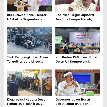
KDM Jawab Kritik Menteri
Usai Viral Tegur Alphard
HAM Atas Sayembara
Terobos Lampu Merah,
Penangkapan Begal dan
Fiktor Pilih Tawaran KDM
Pelaku Kejahatan
Jadi Satpam Gedung Sate
Truk Pengangkut Air Mineral
Kali Kedua PWI Jawa Barat
Terguling, Lalu Lintas
Gelar Uji Kompetensi
Jatinangor Seketika
Wartawan 2026
Memadat
Diapresiasi Kepala Desa,
Gubernur Jawa Barat
Mahasiswa Teknik UNJ
Sebut Dana BOS dan