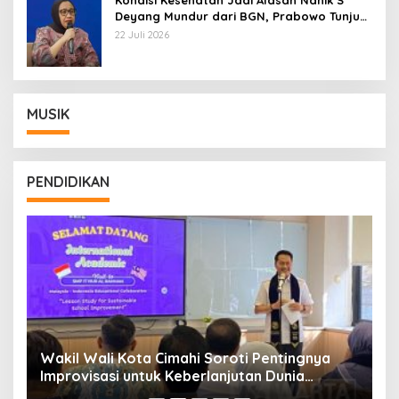
Kondisi Kesehatan Jadi Alasan Nanik S
Deyang Mundur dari BGN, Prabowo Tunjuk
Wamentan Sudaryono
22 Juli 2026
MUSIK
PENDIDIKAN
Wakil Wali Kota Cimahi Soroti Pentingnya
Y
Improvisasi untuk Keberlanjutan Dunia
S
Pendidikan
A