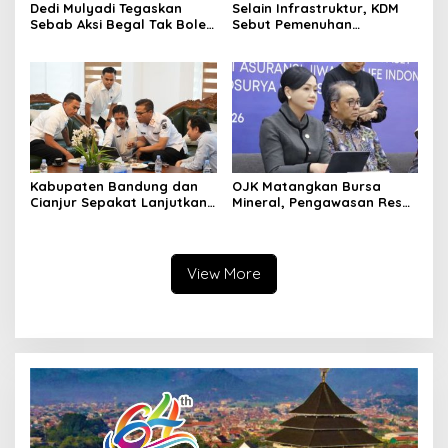
Dedi Mulyadi Tegaskan
Selain Infrastruktur, KDM
Sebab Aksi Begal Tak Boleh
Sebut Pemenuhan
Hanya Dikaitkan dengan
Kebutuhan Dasar
Ekonomi
Masyarakat Jadi Fokus
APBD Jabar 2027
Kabupaten Bandung dan
OJK Matangkan Bursa
Cianjur Sepakat Lanjutkan
Mineral, Pengawasan Resmi
Bangun konektivitas,
Dimulai Awal 2027
Percepat Pertumbuhan
Ekonomi Daerah
View More