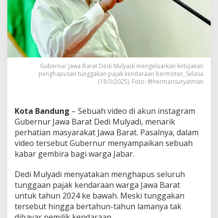
n
T
u
n
g
g
a
k
Gubernur Jawa Barat Dedi Mulyadi mengeluarkan kebijakan
a
penghapusan tunggakan pajak kendaraan bermotor, Selasa
(18/3/2025). Foto: @hermansuryatman
n
P
a
j
Kota Bandung
– Sebuah video di akun instagram
a
Gubernur Jawa Barat Dedi Mulyadi, menarik
k
perhatian masyarakat Jawa Barat. Pasalnya, dalam
K
video tersebut Gubernur menyampaikan sebuah
e
n
kabar gembira bagi warga Jabar.
d
a
Dedi Mulyadi menyatakan menghapus seluruh
r
tunggaan pajak kendaraan warga Jawa Barat
a
untuk tahun 2024 ke bawah. Meski tunggakan
a
n
tersebut hingga bertahun-tahun lamanya tak
:
dibayar pemilik kendaraan.