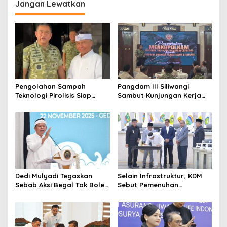
Jangan Lewatkan
Pengolahan Sampah
Pangdam III Siliwangi
Teknologi Pirolisis Siap
Sambut Kunjungan Kerja
Lahap Tiga Ribu Ton
Menkopolkam: Bentuk
Sampah Harian Jawa
Perhatian Pemerintah
Barat
Dedi Mulyadi Tegaskan
Selain Infrastruktur, KDM
Sebab Aksi Begal Tak Boleh
Sebut Pemenuhan
Hanya Dikaitkan dengan
Kebutuhan Dasar
Ekonomi
Masyarakat Jadi Fokus
APBD Jabar 2027