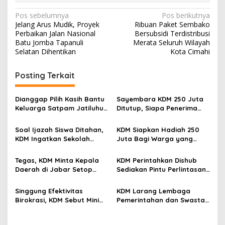
N
Pos sebelumnya
Pos berikutnya
Jelang Arus Mudik, Proyek
Ribuan Paket Sembako
a
Perbaikan Jalan Nasional
Bersubsidi Terdistribusi
v
Batu Jomba Tapanuli
Merata Seluruh Wilayah
Selatan Dihentikan
Kota Cimahi
i
g
Posting Terkait
a
s
Dianggap Pilih Kasih Bantu
Sayembara KDM 250 Juta
Keluarga Satpam Jatiluhur
Ditutup, Siapa Penerima
i
dan Korban di Bali, Begini
Hadiah Uangnya?
p
Penjelasan Dedi Mulyadi
Soal Ijazah Siswa Ditahan,
KDM Siapkan Hadiah 250
KDM Ingatkan Sekolah
Juta Bagi Warga yang
o
Sudah Terima BPMU
Menemukan Taufik Hidayat,
s
Pelaku Penganiayaan Sadis
Tegas, KDM Minta Kepala
KDM Perintahkan Dishub
Daerah di Jabar Setop
Sediakan Pintu Perlintasan
Pembangunan Perumahan
Kereta Api Otomatis
dan Objek Wisata di Hutan
Seluruh Jabar
Singgung Efektivitas
KDM Larang Lembaga
Birokrasi, KDM Sebut Minim
Pemerintahan dan Swasta
Pegawai Aspek Teknis
Beri THR Kepada Oknum
Ormas dan LSM