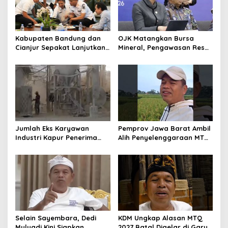
Kabupaten Bandung dan
OJK Matangkan Bursa
Cianjur Sepakat Lanjutkan
Mineral, Pengawasan Resmi
Bangun konektivitas,
Dimulai Awal 2027
Percepat Pertumbuhan
Ekonomi Daerah
Jumlah Eks Karyawan
Pemprov Jawa Barat Ambil
Industri Kapur Penerima
Alih Penyelenggaraan MTQ
Bantuan Mendadak
2027 Pasca Garut Mundur
Bertambah, KDM: Kita
Jadi Tuan Rumah
Identifikasi
Selain Sayembara, Dedi
KDM Ungkap Alasan MTQ
Mulyadi Kini Siapkan
2027 Batal Digelar di Garut,