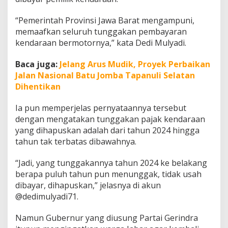
K
a
“Pemerintah Provinsi Jawa Barat mengampuni,
d
memaafkan seluruh tunggakan pembayaran
o
L
kendaraan bermotornya,” kata Dedi Mulyadi.
e
b
Baca juga:
Jelang Arus Mudik, Proyek Perbaikan
a
Jalan Nasional Batu Jomba Tapanuli Selatan
r
Dihentikan
a
n
B
Ia pun memperjelas pernyataannya tersebut
a
dengan mengatakan tunggakan pajak kendaraan
g
yang dihapuskan adalah dari tahun 2024 hingga
i
tahun tak terbatas dibawahnya.
W
a
r
“Jadi, yang tunggakannya tahun 2024 ke belakang
g
berapa puluh tahun pun menunggak, tidak usah
a
dibayar, dihapuskan,” jelasnya di akun
J
@dedimulyadi71.
a
b
a
Namun Gubernur yang diusung Partai Gerindra
r