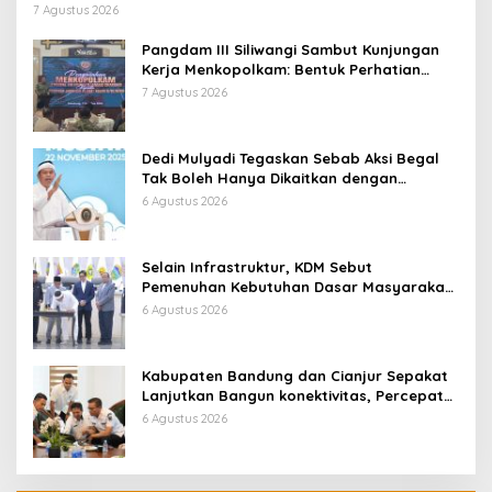
7 Agustus 2026
Pangdam III Siliwangi Sambut Kunjungan
Kerja Menkopolkam: Bentuk Perhatian
Pemerintah
7 Agustus 2026
Dedi Mulyadi Tegaskan Sebab Aksi Begal
Tak Boleh Hanya Dikaitkan dengan
Ekonomi
6 Agustus 2026
Selain Infrastruktur, KDM Sebut
Pemenuhan Kebutuhan Dasar Masyarakat
Jadi Fokus APBD Jabar 2027
6 Agustus 2026
Kabupaten Bandung dan Cianjur Sepakat
Lanjutkan Bangun konektivitas, Percepat
Pertumbuhan Ekonomi Daerah
6 Agustus 2026