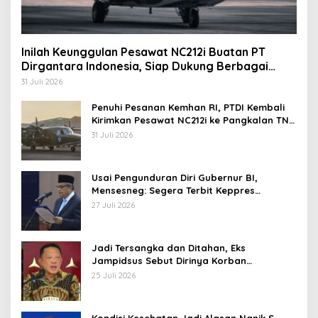
Inilah Keunggulan Pesawat NC212i Buatan PT
Dirgantara Indonesia, Siap Dukung Berbagai
Operasi TNI
31 Juli 2026
Penuhi Pesanan Kemhan RI, PTDI Kembali
Kirimkan Pesawat NC212i ke Pangkalan TNI
AU
31 Juli 2026
Usai Pengunduran Diri Gubernur BI,
Mensesneg: Segera Terbit Keppres
Pemberhentian dengan Hormat
27 Juli 2026
Jadi Tersangka dan Ditahan, Eks
Jampidsus Sebut Dirinya Korban
Kriminalisasi
25 Juli 2026