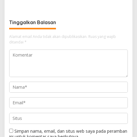
Serahkan Bantuan Mesin
Bantuan Pemprov Cukupi
Pengelolaan Sampah
Operasional Sekolah
Tinggalkan Balasan
Alamat email Anda tidak akan dipublikasikan.
Ruas yang wajib
ditandai
*
Simpan nama, email, dan situs web saya pada peramban
ini untuk komentar saya berikutnya.