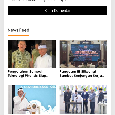
News Feed
Pengolahan Sampah
Pangdam III Siliwangi
Teknologi Pirolisis Siap
Sambut Kunjungan Kerja
Lahap Tiga Ribu Ton
Menkopolkam: Bentuk
Sampah Harian Jawa
Perhatian Pemerintah
Barat