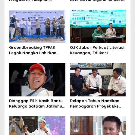
Hadiah Bagi Warga
Pemprov Cari Alternatif
Sebarkan Lokasi Penjualan
Narkotika
Groundbreaking TPPAS
OJK Jabar Perkuat Literasi
Legok Nangka Lahirkan
Keuangan, Edukasi
Harapan Baru
Masyarakat Jadi Kunci
Penyelesaian Sampah
Pertumbuhan Ekonomi
Bandung Raya
Dianggap Pilih Kasih Bantu
Delapan Tahun Nantikan
Keluarga Satpam Jatiluhur
Pembayaran Proyek Eks
dan Korban di Bali, Begini
Wagub Jabar, Konsultan
Penjelasan Dedi Mulyadi
Tasikmalaya Akui Merugi 3,9
Miliar