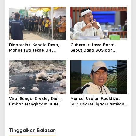
Jatinangor Seketika
Wartawan 2026
Memadat
Diapresiasi Kepala Desa,
Gubernur Jawa Barat
Mahasiswa Teknik UNJ
Sebut Dana BOS dan
Serahkan Bantuan Mesin
Bantuan Pemprov Cukupi
Pengelolaan Sampah
Operasional Sekolah
Viral Sungai Ciwidey Dialiri
Muncul Usulan Reaktivasi
Limbah Menghitam, KDM
SPP, Dedi Mulyadi Pastikan
Pastikan Segera Identifikasi
Pemprov Jabar Tetap
Pelaku
Selenggarakan Sekolah
Gratis
Tinggalkan Balasan