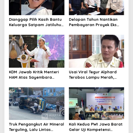
Dianggap Pilih Kasih Bantu
Delapan Tahun Nantikan
Keluarga Satpam Jatiluhur
Pembayaran Proyek Eks
dan Korban di Bali, Begini
Wagub Jabar, Konsultan
Penjelasan Dedi Mulyadi
Tasikmalaya Akui Merugi 3,9
Miliar
KDM Jawab Kritik Menteri
Usai Viral Tegur Alphard
HAM Atas Sayembara
Terobos Lampu Merah,
Penangkapan Begal dan
Fiktor Pilih Tawaran KDM
Pelaku Kejahatan
Jadi Satpam Gedung Sate
Truk Pengangkut Air Mineral
Kali Kedua PWI Jawa Barat
Terguling, Lalu Lintas
Gelar Uji Kompetensi