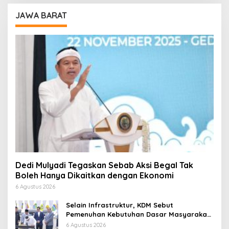
JAWA BARAT
Dedi Mulyadi Tegaskan Sebab Aksi Begal Tak
Boleh Hanya Dikaitkan dengan Ekonomi
6 Agustus 2026
Selain Infrastruktur, KDM Sebut
Pemenuhan Kebutuhan Dasar Masyarakat
Jadi Fokus APBD Jabar 2027
6 Agustus 2026