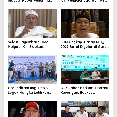
Industri Kapur Penerima
Alih Penyelenggaraan MTQ
Bantuan Mendadak
2027 Pasca Garut Mundur
Bertambah, KDM: Kita
Jadi Tuan Rumah
Identifikasi
Selain Sayembara, Dedi
KDM Ungkap Alasan MTQ
Mulyadi Kini Siapkan
2027 Batal Digelar di Garut,
Hadiah Bagi Warga
Pemprov Cari Alternatif
Sebarkan Lokasi Penjualan
Narkotika
Groundbreaking TPPAS
OJK Jabar Perkuat Literasi
Legok Nangka Lahirkan
Keuangan, Edukasi
Harapan Baru
Masyarakat Jadi Kunci
Penyelesaian Sampah
Pertumbuhan Ekonomi
Bandung Raya