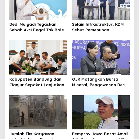
Dedi Mulyadi Tegaskan
Selain Infrastruktur, KDM
Sebab Aksi Begal Tak Boleh
Sebut Pemenuhan
Hanya Dikaitkan dengan
Kebutuhan Dasar
Ekonomi
Masyarakat Jadi Fokus
APBD Jabar 2027
Kabupaten Bandung dan
OJK Matangkan Bursa
Cianjur Sepakat Lanjutkan
Mineral, Pengawasan Resmi
Bangun konektivitas,
Dimulai Awal 2027
Percepat Pertumbuhan
Ekonomi Daerah
Jumlah Eks Karyawan
Pemprov Jawa Barat Ambil