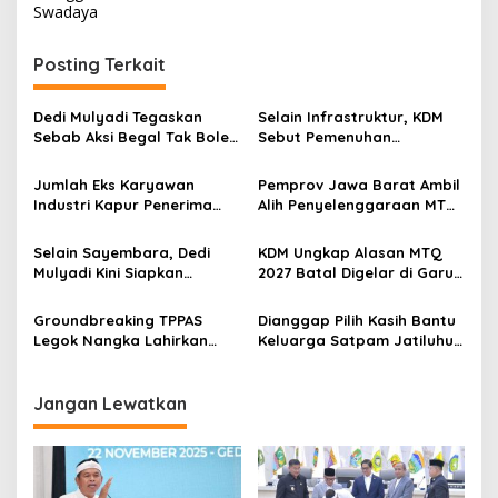
i
Swadaya
g
Posting Terkait
a
s
Dedi Mulyadi Tegaskan
Selain Infrastruktur, KDM
i
Sebab Aksi Begal Tak Boleh
Sebut Pemenuhan
p
Hanya Dikaitkan dengan
Kebutuhan Dasar
Ekonomi
Masyarakat Jadi Fokus
Jumlah Eks Karyawan
Pemprov Jawa Barat Ambil
o
APBD Jabar 2027
Industri Kapur Penerima
Alih Penyelenggaraan MTQ
s
Bantuan Mendadak
2027 Pasca Garut Mundur
Bertambah, KDM: Kita
Jadi Tuan Rumah
Selain Sayembara, Dedi
KDM Ungkap Alasan MTQ
Identifikasi
Mulyadi Kini Siapkan
2027 Batal Digelar di Garut,
Hadiah Bagi Warga
Pemprov Cari Alternatif
Sebarkan Lokasi Penjualan
Groundbreaking TPPAS
Dianggap Pilih Kasih Bantu
Narkotika
Legok Nangka Lahirkan
Keluarga Satpam Jatiluhur
Harapan Baru
dan Korban di Bali, Begini
Penyelesaian Sampah
Penjelasan Dedi Mulyadi
Bandung Raya
Jangan Lewatkan