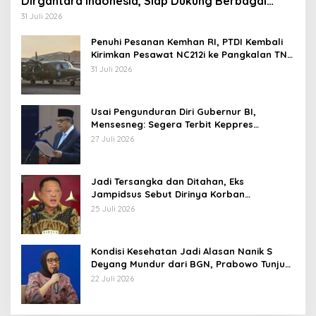
Dirgantara Indonesia, Siap Dukung Berbagai
Operasi TNI
31 Juli 2026
Penuhi Pesanan Kemhan RI, PTDI Kembali
Kirimkan Pesawat NC212i ke Pangkalan TNI
AU
31 Juli 2026
Usai Pengunduran Diri Gubernur BI,
Mensesneg: Segera Terbit Keppres
Pemberhentian dengan Hormat
27 Juli 2026
Jadi Tersangka dan Ditahan, Eks
Jampidsus Sebut Dirinya Korban
Kriminalisasi
25 Juli 2026
Kondisi Kesehatan Jadi Alasan Nanik S
Deyang Mundur dari BGN, Prabowo Tunjuk
Wamentan Sudaryono
22 Juli 2026