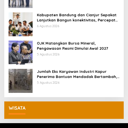
Kabupaten Bandung dan Cianjur Sepakat
Lanjutkan Bangun konektivitas, Percepat
Pertumbuhan Ekonomi Daerah
6 Agustus 2026
OJK Matangkan Bursa Mineral,
Pengawasan Resmi Dimulai Awal 2027
5 Agustus 2026
Jumlah Eks Karyawan Industri Kapur
Penerima Bantuan Mendadak Bertambah,
KDM: Kita Identifikasi
5 Agustus 2026
WISATA