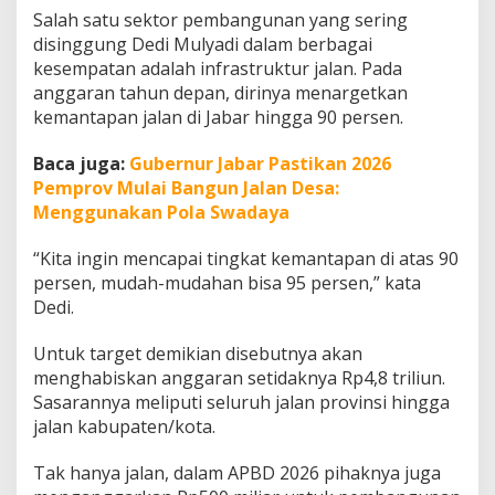
r
Salah satu sektor pembangunan yang sering
i
disinggung Dedi Mulyadi dalam berbagai
t
kesempatan adalah infrastruktur jalan. Pada
a
s
anggaran tahun depan, dirinya menargetkan
P
kemantapan jalan di Jabar hingga 90 persen.
e
m
Baca juga:
Gubernur Jabar Pastikan 2026
b
Pemprov Mulai Bangun Jalan Desa:
a
n
Menggunakan Pola Swadaya
g
u
“Kita ingin mencapai tingkat kemantapan di atas 90
n
persen, mudah-mudahan bisa 95 persen,” kata
a
Dedi.
n
J
a
Untuk target demikian disebutnya akan
b
menghabiskan anggaran setidaknya Rp4,8 triliun.
a
Sasarannya meliputi seluruh jalan provinsi hingga
r
jalan kabupaten/kota.
2
0
2
Tak hanya jalan, dalam APBD 2026 pihaknya juga
6