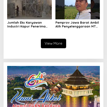
Jumlah Eks Karyawan
Pemprov Jawa Barat Ambil
Industri Kapur Penerima
Alih Penyelenggaraan MTQ
Bantuan Mendadak
2027 Pasca Garut Mundur
Bertambah, KDM: Kita
Jadi Tuan Rumah
Identifikasi
View More