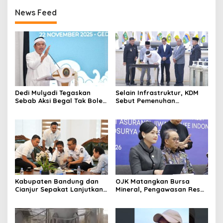
News Feed
Dedi Mulyadi Tegaskan
Selain Infrastruktur, KDM
Sebab Aksi Begal Tak Boleh
Sebut Pemenuhan
Hanya Dikaitkan dengan
Kebutuhan Dasar
Ekonomi
Masyarakat Jadi Fokus
APBD Jabar 2027
Kabupaten Bandung dan
OJK Matangkan Bursa
Cianjur Sepakat Lanjutkan
Mineral, Pengawasan Resmi
Bangun konektivitas,
Dimulai Awal 2027
Percepat Pertumbuhan
Ekonomi Daerah