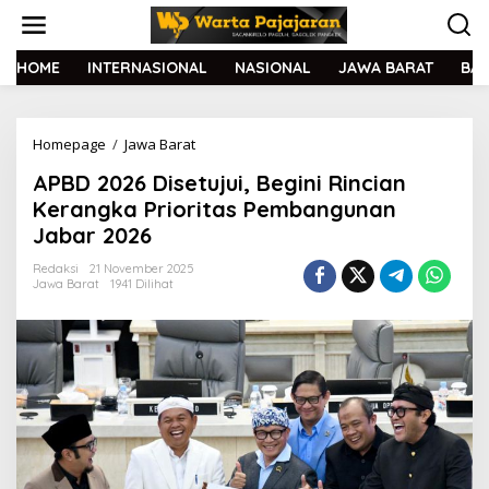
L
e
w
a
HOME
INTERNASIONAL
NASIONAL
JAWA BARAT
BA
t
i
k
Homepage
/
Jawa Barat
A
e
P
k
APBD 2026 Disetujui, Begini Rincian
B
o
D
n
Kerangka Prioritas Pembangunan
2
t
Jabar 2026
0
e
2
n
Redaksi
21 November 2025
6
Jawa Barat
1941 Dilihat
D
i
s
e
t
u
j
u
i
,