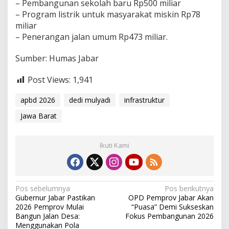
– Pembangunan sekolah baru Rp500 miliar
– Program listrik untuk masyarakat miskin Rp78
miliar
– Penerangan jalan umum Rp473 miliar.
Sumber: Humas Jabar
Post Views:
1,941
apbd 2026
dedi mulyadi
infrastruktur
Jawa Barat
Ikuti Kami
N
Pos sebelumnya
Pos berikutnya
Gubernur Jabar Pastikan
OPD Pemprov Jabar Akan
a
2026 Pemprov Mulai
“Puasa” Demi Sukseskan
v
Bangun Jalan Desa:
Fokus Pembangunan 2026
Menggunakan Pola