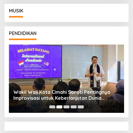
MUSIK
PENDIDIKAN
Wakil Wali Kota Cimahi Soroti Pentingnya
Y
Improvisasi untuk Keberlanjutan Dunia
S
Pendidikan
A