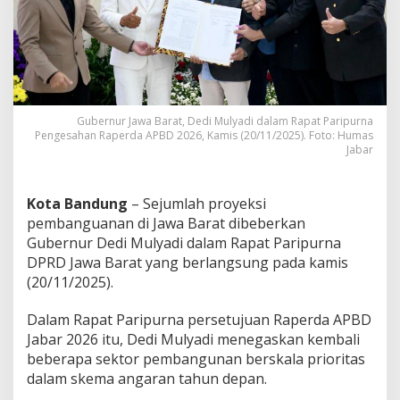
B
e
g
i
n
i
R
i
Gubernur Jawa Barat, Dedi Mulyadi dalam Rapat Paripurna
n
Pengesahan Raperda APBD 2026, Kamis (20/11/2025). Foto: Humas
Jabar
c
i
a
n
Kota Bandung
– Sejumlah proyeksi
K
pembanguanan di Jawa Barat dibeberkan
e
Gubernur Dedi Mulyadi dalam Rapat Paripurna
r
DPRD Jawa Barat yang berlangsung pada kamis
a
n
(20/11/2025).
g
k
Dalam Rapat Paripurna persetujuan Raperda APBD
a
Jabar 2026 itu, Dedi Mulyadi menegaskan kembali
P
beberapa sektor pembangunan berskala prioritas
r
i
dalam skema angaran tahun depan.
o