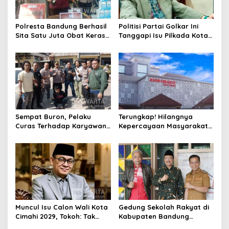
Polresta Bandung Berhasil
Politisi Partai Golkar Ini
Sita Satu Juta Obat Keras
Tanggapi Isu Pilkada Kota
Serta Ungkap Ratusan
Cimahi 2029: Terlalu Dini
Kasus Narkoba
Sempat Buron, Pelaku
Terungkap! Hilangnya
Curas Terhadap Karyawan
Kepercayaan Masyarakat
Pabrik di Majalaya Berhasil
Latarbelakangi Rencana
Ditangkap Polisi
Rebranding RSUD Cibabat
Muncul Isu Calon Wali Kota
Gedung Sekolah Rakyat di
Cimahi 2029, Tokoh: Tak
Kabupaten Bandung
Cukup Hanya Bermodal
Dibangun Oktober 2026,