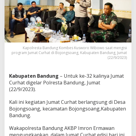
l
r
e
s
t
a
B
a
n
Kapolresta Bandung Kombes Kusworo Wibowo saat mengisi
d
program Jumat Curhat di Bojongsoang, Kabupaten Bandung, Jumat
u
(22/9/2023)
n
g
T
Kabupaten Bandung
– Untuk ke-32 kalinya Jumat
a
Curhat digelar Polresta Bandung, Jumat
m
(22/9/2023).
p
u
n
Kali ini kegiatan Jumat Curhat berlangsung di Desa
g
Bojongsoang, kecamatan Bojongsoang,Kabupaten
K
Bandung.
e
l
Wakapolresta Bandung AKBP Imron Ermawan
u
h
mengungkapkan, dalam Jumat Curhat edisi hari ini