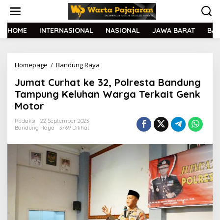
L
e
w
a
HOME
INTERNASIONAL
NASIONAL
JAWA BARAT
BA
t
i
k
Homepage
/
Bandung Raya
J
e
u
k
Jumat Curhat ke 32, Polresta Bandung
m
o
a
n
Tampung Keluhan Warga Terkait Genk
t
t
Motor
C
e
u
n
Redaksi
22 September 2023
r
Bandung Raya
3769 Dilihat
h
a
t
k
e
3
2
,
P
o