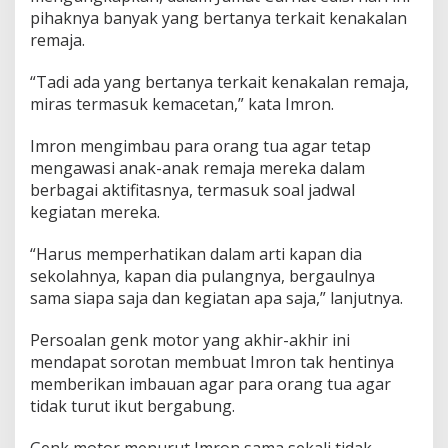
a
pihaknya banyak yang bertanya terkait kenakalan
n
remaja.
W
a
“Tadi ada yang bertanya terkait kenakalan remaja,
r
g
miras termasuk kemacetan,” kata Imron.
a
T
Imron mengimbau para orang tua agar tetap
e
mengawasi anak-anak remaja mereka dalam
r
berbagai aktifitasnya, termasuk soal jadwal
k
a
kegiatan mereka.
i
t
“Harus memperhatikan dalam arti kapan dia
G
sekolahnya, kapan dia pulangnya, bergaulnya
e
sama siapa saja dan kegiatan apa saja,” lanjutnya.
n
k
M
Persoalan genk motor yang akhir-akhir ini
o
mendapat sorotan membuat Imron tak hentinya
t
memberikan imbauan agar para orang tua agar
o
tidak turut ikut bergabung.
r
Genk motor menurut Imron sama sekali tidak