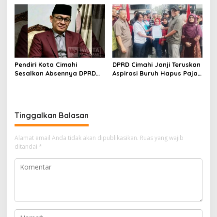
Legitimasi Parpol
Siap Tampung Dua Ribu
Siswa
Pendiri Kota Cimahi
DPRD Cimahi Janji Teruskan
Sesalkan Absennya DPRD
Aspirasi Buruh Hapus Pajak
dalam Dialog Pembahasan
Penghasilan ke Presiden
Rebranding RSUD Cibabat
dan DPR
Tinggalkan Balasan
Alamat email Anda tidak akan dipublikasikan.
Ruas yang wajib
ditandai
*