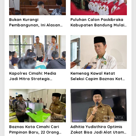
Bukan Kurangi
Puluhan Calon Paskibraka
Pembangunan, Ini Alasan
Kabupaten Bandung Mulai
Pemkot Cimahi Lakukan
Ikuti Pemusatan Latihan
Pengurangan Belanja
Daerah
Kapolres Cimahi: Media
Kemenag Kawal Ketat
Jadi Mitra Strategis
Seleksi Capim Baznas Kota
Bangun Kepercayaan
Cimahi: Kita Ingin
Publik
Komisioner Baznas
Berintegritas
Baznas Kota Cimahi Cari
Adhitia Yudisthira Optimis
Pimpinan Baru, 22 Orang
Zakat Bisa Jadi Alat Utama