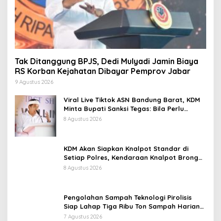
Tak Ditanggung BPJS, Dedi Mulyadi Jamin Biaya
RS Korban Kejahatan Dibayar Pemprov Jabar
9 Agustus 2026
Viral Live Tiktok ASN Bandung Barat, KDM
Minta Bupati Sanksi Tegas: Bila Perlu
Pemberhentian
8 Agustus 2026
KDM Akan Siapkan Knalpot Standar di
Setiap Polres, Kendaraan Knalpot Brong
Tertangkap Langsung Ganti
8 Agustus 2026
Pengolahan Sampah Teknologi Pirolisis
Siap Lahap Tiga Ribu Ton Sampah Harian
Jawa Barat
7 Agustus 2026