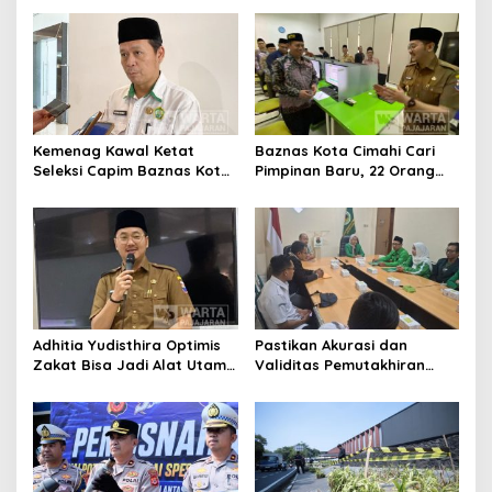
Publik
Kemenag Kawal Ketat
Baznas Kota Cimahi Cari
Seleksi Capim Baznas Kota
Pimpinan Baru, 22 Orang
Cimahi: Kita Ingin
Ikuti Seleksi
Komisioner Baznas
Berintegritas
Adhitia Yudisthira Optimis
Pastikan Akurasi dan
Zakat Bisa Jadi Alat Utama
Validitas Pemutakhiran
Selesaikan Masalah Sosial
Data Parpol, Bawaslu Kota
Kota Cimahi
Cimahi Lakukan
Pengawasan