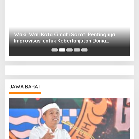
Wakil Wali Kota Cimahi Soroti Pentingnya
Y
Improvisasi untuk Keberlanjutan Dunia
S
Pendidikan
A
JAWA BARAT