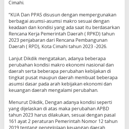
Cimahi.
n
P
r
“KUA Dan PPAS disusun dengan mempergunakan
i
berbagai asumsi-asumsi makro sesuai dengan
o
keadaan dan kondisi yang ada saat itu berdasarkan
r
Rencana Kerja Pemerintah Daerah ( RPKD) tahun
i
2023 penjabaran dari Rencana Pembangunan
t
a
Daerah ( RPD), Kota Cimahi tahun 2023 -2026.
s
P
Lanjut Dikdik mengatakan, adanya beberapa
l
perubahan kondisi makro ekonomi nasional dan
a
daerah serta beberapa perubahan kebijakan di
f
o
tingkat pusat maupun daerah membuat beberapa
n
asumsi dasar pada arah kebijakan ekonomi dan
A
keuangan daerah mengalami perubahan.
P
B
Menurut Dikdik, Dengan adanya kondisi seperti
D
2
yang dijelaskan di atas maka perubahan APBD
0
tahun 2023 harus dilakukan, sesuai dengan pasal
2
161 ayat 2 peraturan Pemerintah Nomor 12 tahun
4
2019 tentang pengelolaan keuangan daerah