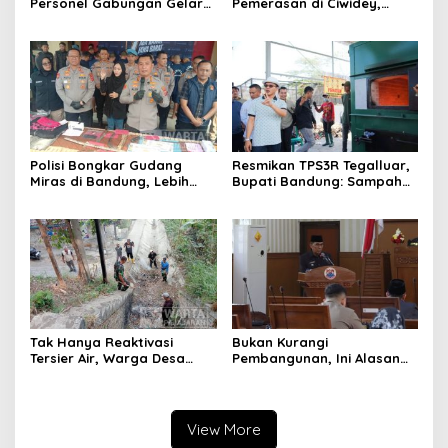
Personel Gabungan Gelar
Pemerasan di Ciwidey,
Apel, Lanjut Patroli Skala
Polisi Tangkap Dua terduga
Besar Kabupaten Bandung
Pelaku
Polisi Bongkar Gudang
Resmikan TPS3R Tegalluar,
Miras di Bandung, Lebih
Bupati Bandung: Sampah
dari Enam Ribu Botol Disita
Bukan Hanya Urusan
Pemerintah
Tak Hanya Reaktivasi
Bukan Kurangi
Tersier Air, Warga Desa
Pembangunan, Ini Alasan
Ciburuy Inginkan Jalan
Pemkot Cimahi Lakukan
Alternatif di Padalarang
Pengurangan Belanja
Daerah
View More