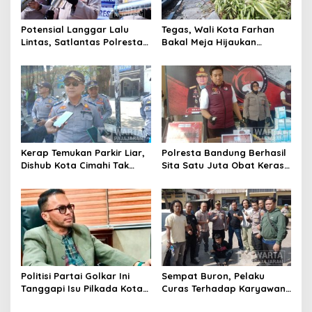
Potensial Langgar Lalu
Tegas, Wali Kota Farhan
Lintas, Satlantas Polresta
Bakal Meja Hijaukan
Bandung Tindak Ribuan
Penebang Pohon di Jalan
Motor Berknalpot Brong
Riau
Kerap Temukan Parkir Liar,
Polresta Bandung Berhasil
Dishub Kota Cimahi Tak
Sita Satu Juta Obat Keras
Henti Lakukan Edukasi dan
Serta Ungkap Ratusan
Pembinaan
Kasus Narkoba
Politisi Partai Golkar Ini
Sempat Buron, Pelaku
Tanggapi Isu Pilkada Kota
Curas Terhadap Karyawan
Cimahi 2029: Terlalu Dini
Pabrik di Majalaya Berhasil