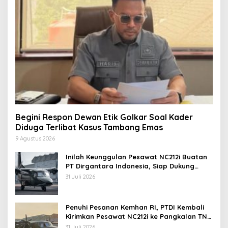
Begini Respon Dewan Etik Golkar Soal Kader
Diduga Terlibat Kasus Tambang Emas
9 Agustus 2026
Inilah Keunggulan Pesawat NC212i Buatan
PT Dirgantara Indonesia, Siap Dukung
Berbagai Operasi TNI
31 Juli 2026
Penuhi Pesanan Kemhan RI, PTDI Kembali
Kirimkan Pesawat NC212i ke Pangkalan TNI
AU
31 Juli 2026