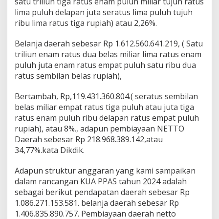
satu triliun tiga ratus enam puluh miliar tujuh ratus
lima puluh delapan juta seratus lima puluh tujuh
ribu lima ratus tiga rupiah) atau 2,26%.
Belanja daerah sebesar Rp 1.612.560.641.219, ( Satu
triliun enam ratus dua belas miliar lima ratus enam
puluh juta enam ratus empat puluh satu ribu dua
ratus sembilan belas rupiah),
Bertambah, Rp,119.431.360.804.( seratus sembilan
belas miliar empat ratus tiga puluh atau juta tiga
ratus enam puluh ribu delapan ratus empat puluh
rupiah), atau 8%., adapun pembiayaan NETTO
Daerah sebesar Rp 218.968.389.142,atau
34,77%.kata Dikdik.
Adapun struktur anggaran yang kami sampaikan
dalam rancangan KUA PPAS tahun 2024 adalah
sebagai berikut pendapatan daerah sebesar Rp
1.086.271.153.581. belanja daerah sebesar Rp
1.406.835.890.757. Pembiayaan daerah netto