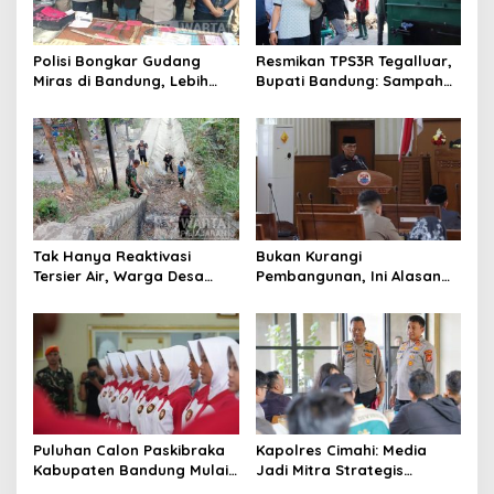
Polisi Bongkar Gudang
Resmikan TPS3R Tegalluar,
Miras di Bandung, Lebih
Bupati Bandung: Sampah
dari Enam Ribu Botol Disita
Bukan Hanya Urusan
Pemerintah
Tak Hanya Reaktivasi
Bukan Kurangi
Tersier Air, Warga Desa
Pembangunan, Ini Alasan
Ciburuy Inginkan Jalan
Pemkot Cimahi Lakukan
Alternatif di Padalarang
Pengurangan Belanja
Daerah
Puluhan Calon Paskibraka
Kapolres Cimahi: Media
Kabupaten Bandung Mulai
Jadi Mitra Strategis
Ikuti Pemusatan Latihan
Bangun Kepercayaan