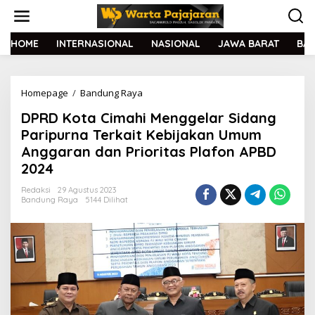
L
e
w
a
HOME
INTERNASIONAL
NASIONAL
JAWA BARAT
BA
t
i
k
Homepage
/
Bandung Raya
D
e
P
k
DPRD Kota Cimahi Menggelar Sidang
R
o
D
n
Paripurna Terkait Kebijakan Umum
K
t
Anggaran dan Prioritas Plafon APBD
o
e
2024
t
n
a
Redaksi
29 Agustus 2023
C
Bandung Raya
5144 Dilihat
i
m
a
h
i
M
e
n
g