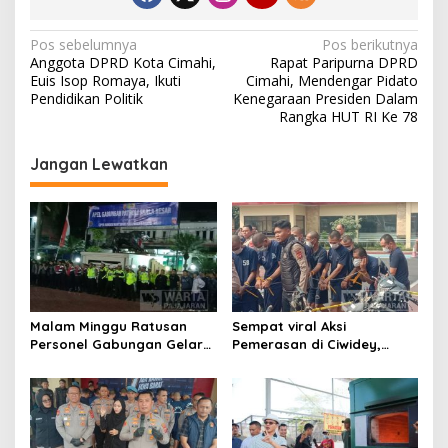
N
Pos sebelumnya
Pos berikutnya
Anggota DPRD Kota Cimahi,
Rapat Paripurna DPRD
a
Euis Isop Romaya, Ikuti
Cimahi, Mendengar Pidato
v
Pendidikan Politik
Kenegaraan Presiden Dalam
Rangka HUT RI Ke 78
i
g
Jangan Lewatkan
a
s
i
p
o
s
Malam Minggu Ratusan
Sempat viral Aksi
Personel Gabungan Gelar
Pemerasan di Ciwidey,
Apel, Lanjut Patroli Skala
Polisi Tangkap Dua terduga
Besar Kabupaten Bandung
Pelaku