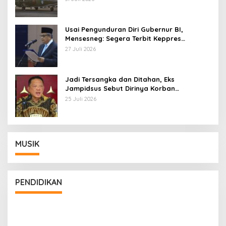
Usai Pengunduran Diri Gubernur BI,
Mensesneg: Segera Terbit Keppres
Pemberhentian dengan Hormat
27 Juli 2026
Jadi Tersangka dan Ditahan, Eks
Jampidsus Sebut Dirinya Korban
Kriminalisasi
25 Juli 2026
MUSIK
PENDIDIKAN