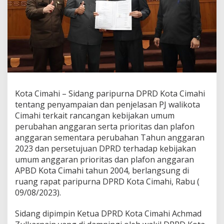
g
e
l
a
r
S
i
d
a
n
Kota Cimahi – Sidang paripurna DPRD Kota Cimahi
g
P
tentang penyampaian dan penjelasan PJ walikota
a
Cimahi terkait rancangan kebijakan umum
r
perubahan anggaran serta prioritas dan plafon
i
anggaran sementara perubahan Tahun anggaran
p
2023 dan persetujuan DPRD terhadap kebijakan
u
r
umum anggaran prioritas dan plafon anggaran
n
APBD Kota Cimahi tahun 2004, berlangsung di
a
ruang rapat paripurna DPRD Kota Cimahi, Rabu (
T
09/08/2023).
e
r
k
Sidang dipimpin Ketua DPRD Kota Cimahi Achmad
a