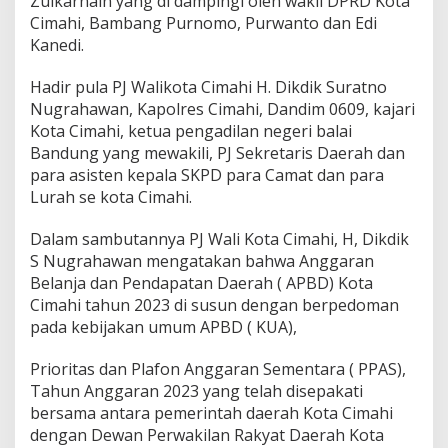
Zulkarnain yang di dampingi oleh wakil DPRD Kota
i
Cimahi, Bambang Purnomo, Purwanto dan Edi
t
Kanedi.
K
e
b
Hadir pula PJ Walikota Cimahi H. Dikdik Suratno
i
Nugrahawan, Kapolres Cimahi, Dandim 0609, kajari
j
Kota Cimahi, ketua pengadilan negeri balai
a
Bandung yang mewakili, PJ Sekretaris Daerah dan
k
a
para asisten kepala SKPD para Camat dan para
n
Lurah se kota Cimahi.
U
m
Dalam sambutannya PJ Wali Kota Cimahi, H, Dikdik
u
S Nugrahawan mengatakan bahwa Anggaran
m
A
Belanja dan Pendapatan Daerah ( APBD) Kota
n
Cimahi tahun 2023 di susun dengan berpedoman
g
pada kebijakan umum APBD ( KUA),
g
a
Prioritas dan Plafon Anggaran Sementara ( PPAS),
r
a
Tahun Anggaran 2023 yang telah disepakati
n
bersama antara pemerintah daerah Kota Cimahi
d
dengan Dewan Perwakilan Rakyat Daerah Kota
a