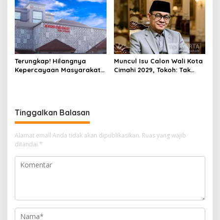
Ditangkap Polisi
Terungkap! Hilangnya
Muncul Isu Calon Wali Kota
Kepercayaan Masyarakat
Cimahi 2029, Tokoh: Tak
Latarbelakangi Rencana
Cukup Hanya Bermodal
Rebranding RSUD Cibabat
Legitimasi Parpol
Tinggalkan Balasan
Alamat email Anda tidak akan dipublikasikan.
Ruas yang wajib
ditandai
*