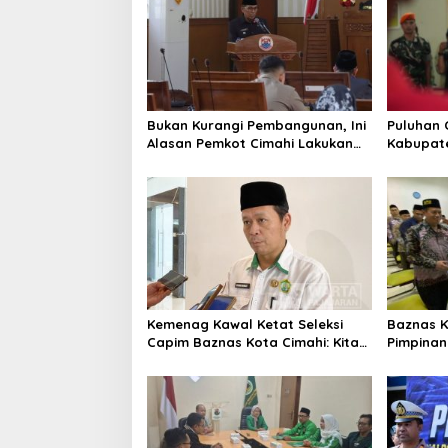
s
i
p
o
s
Bukan Kurangi Pembangunan, Ini
Puluhan 
Alasan Pemkot Cimahi Lakukan
Kabupate
Pengurangan Belanja Daerah
Pemusata
Kemenag Kawal Ketat Seleksi
Baznas K
Capim Baznas Kota Cimahi: Kita
Pimpinan 
Ingin Komisioner Baznas
Seleksi
Berintegritas