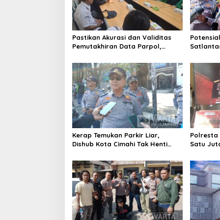
Pastikan Akurasi dan Validitas
Potensial
Pemutakhiran Data Parpol,
Satlanta
Bawaslu Kota Cimahi Lakukan
Tindak R
Pengawasan
Brong
Kerap Temukan Parkir Liar,
Polresta
Dishub Kota Cimahi Tak Henti
Satu Jut
Lakukan Edukasi dan Pembinaan
Ungkap 