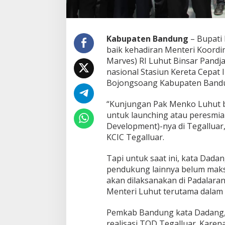
n
j
a
d
Kabupaten Bandung
– Bupati
i
baik kehadiran Menteri Koordi
U
Marves) RI Luhut Binsar Pandja
M
nasional Stasiun Kereta Cepat 
K
M
Bojongsoang Kabupaten Bandun
d
a
“Kunjungan Pak Menko Luhut b
l
untuk launching atau peresmia
a
Development)-nya di Tegalluar
m
M
KCIC Tegalluar.
e
n
Tapi untuk saat ini, kata Dada
i
pendukung lainnya belum maksi
n
akan dilaksanakan di Padalar
g
k
Menteri Luhut terutama dalam
a
t
Pemkab Bandung kata Dadang,
k
realisasi TOD Tegalluar. Karen
a