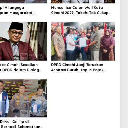
p! Hilangnya
Muncul Isu Calon Wali Kota
yaan Masyarakat
Cimahi 2029, Tokoh: Tak Cukup
akangi Rencana
Hanya Bermodal Legitimasi
ng RSUD Cibabat
Parpol
Kota Cimahi Sesalkan
DPRD Cimahi Janji Teruskan
 DPRD dalam Dialog
Aspirasi Buruh Hapus Pajak
san Rebranding RSUD
Penghasilan ke Presiden dan DPR
river Online di
Berhasil Selamatkan