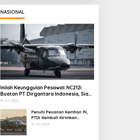
NASIONAL
Inilah Keunggulan Pesawat NC212i
Buatan PT Dirgantara Indonesia, Siap
Dukung Berbagai Operasi TNI
31 Juli 2026
Penuhi Pesanan Kemhan RI,
PTDI Kembali Kirimkan
Pesawat NC212i ke Pangkalan
31 Juli 2026
TNI AU