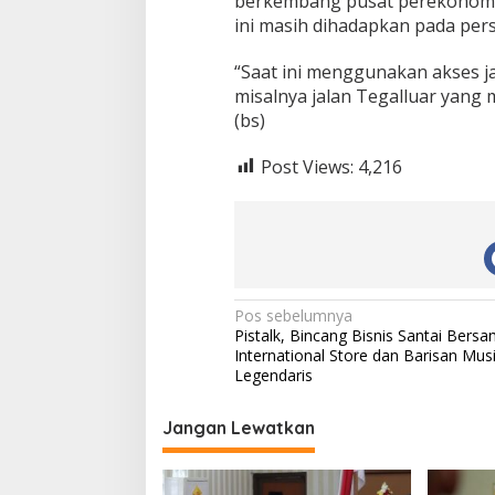
berkembang pusat perekonomi
ini masih dihadapkan pada per
“Saat ini menggunakan akses ja
misalnya jalan Tegalluar yang
(bs)
Post Views:
4,216
N
Pos sebelumnya
Pistalk, Bincang Bisnis Santai Bers
a
International Store dan Barisan Musi
v
Legendaris
i
Jangan Lewatkan
g
a