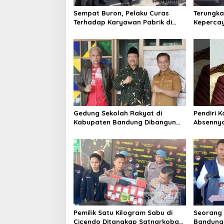
Sempat Buron, Pelaku Curas
Terungka
Terhadap Karyawan Pabrik di
Keperca
Majalaya Berhasil Ditangkap
Latarbel
Polisi
Rebrandi
Gedung Sekolah Rakyat di
Pendiri 
Kabupaten Bandung Dibangun
Absennya
Oktober 2026, Siap Tampung Dua
Pembaha
Ribu Siswa
Cibabat
Pemilik Satu Kilogram Sabu di
Seorang D
Cicendo Ditangkap Satnarkoba
Bandung 