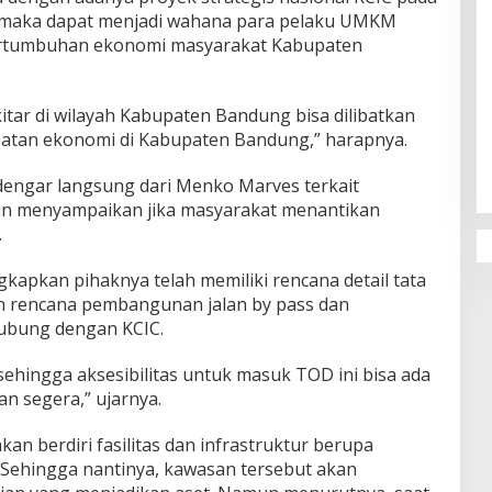
u, maka dapat menjadi wahana para pelaku UMKM
rtumbuhan ekonomi masyarakat Kabupaten
tar di wilayah Kabupaten Bandung bisa dilibatkan
Penguatan Pendidikan Agama dan
atan ekonomi di Kabupaten Bandung,” harapnya.
Karakter Sekolah Nur Al Rahman
Bikin Sekolah di Malaysia Tertarik
engar langsung dari Menko Marves terkait
Mempelajarinya
pun menyampaikan jika masyarakat menantikan
.
gkapkan pihaknya telah memiliki rencana detail tata
n rencana pembangunan jalan by pass dan
hubung dengan KCIC.
 sehingga aksesibilitas untuk masuk TOD ini bisa ada
dan segera,” ujarnya.
n berdiri fasilitas dan infrastruktur berupa
. Sehingga nantinya, kawasan tersebut akan