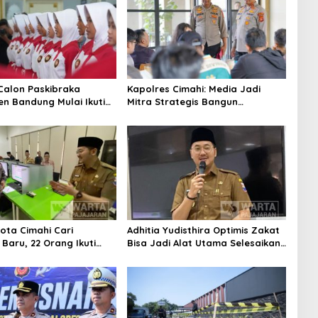
Calon Paskibraka
Kapolres Cimahi: Media Jadi
n Bandung Mulai Ikuti
Mitra Strategis Bangun
n Latihan
Kepercayaan Publik
ota Cimahi Cari
Adhitia Yudisthira Optimis Zakat
Baru, 22 Orang Ikuti
Bisa Jadi Alat Utama Selesaikan
Masalah Sosial Kota Cimahi