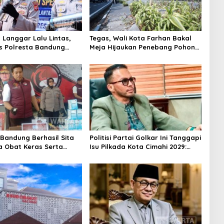
 Langgar Lalu Lintas,
Tegas, Wali Kota Farhan Bakal
s Polresta Bandung
Meja Hijaukan Penebang Pohon
ibuan Motor Berknalpot
di Jalan Riau
 Bandung Berhasil Sita
Politisi Partai Golkar Ini Tanggapi
a Obat Keras Serta
Isu Pilkada Kota Cimahi 2029:
Ratusan Kasus Narkoba
Terlalu Dini