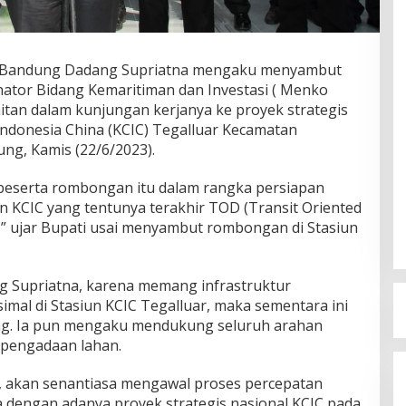
 Bandung Dadang Supriatna mengaku menyambut
nator Bidang Kemaritiman dan Investasi ( Menko
itan dalam kunjungan kerjanya ke proyek strategis
Indonesia China (KCIC) Tegalluar Kecamatan
g, Kamis (22/6/2023).
eserta rombongan itu dalam rangka persiapan
n KCIC yang tentunya terakhir TOD (Transit Oriented
,” ujar Bupati usai menyambut rombongan di Stasiun
ng Supriatna, karena memang infrastruktur
mal di Stasiun KCIC Tegalluar, maka sementara ini
ang. Ia pun mengaku mendukung seluruh arahan
 pengadaan lahan.
 akan senantiasa mengawal proses percepatan
a dengan adanya proyek strategis nasional KCIC pada