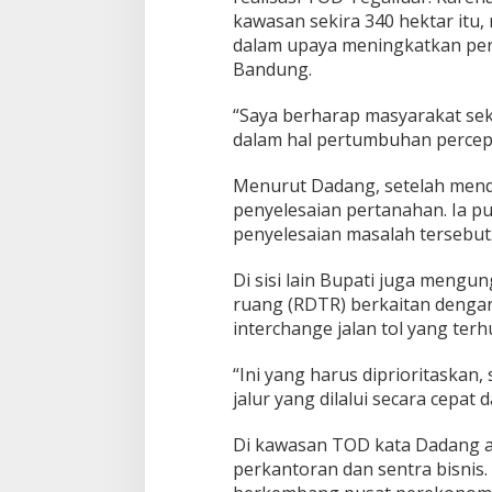
kawasan sekira 340 hektar it
n
P
dalam upaya meningkatkan pe
e
Bandung.
r
t
“Saya berharap masyarakat seki
u
dalam hal pertumbuhan percep
m
b
u
Menurut Dadang, setelah mend
h
penyelesaian pertanahan. Ia 
a
penyelesaian masalah tersebut
n
E
k
Di sisi lain Bupati juga mengun
o
ruang (RDTR) berkaitan denga
n
interchange jalan tol yang ter
o
m
“Ini yang harus diprioritaskan,
i
jalur yang dilalui secara cepat 
Di kawasan TOD kata Dadang aka
perkantoran dan sentra bisnis