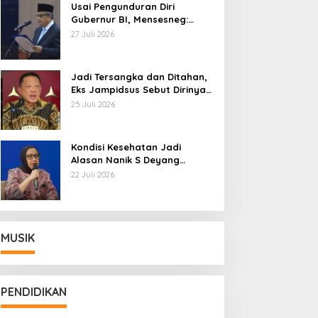
Usai Pengunduran Diri
Gubernur BI, Mensesneg:
Segera Terbit Keppres
27 Juli 2026
Pemberhentian dengan
Hormat
Jadi Tersangka dan Ditahan,
Eks Jampidsus Sebut Dirinya
Korban Kriminalisasi
25 Juli 2026
Kondisi Kesehatan Jadi
Alasan Nanik S Deyang
Mundur dari BGN, Prabowo
22 Juli 2026
Tunjuk Wamentan Sudaryono
MUSIK
PENDIDIKAN