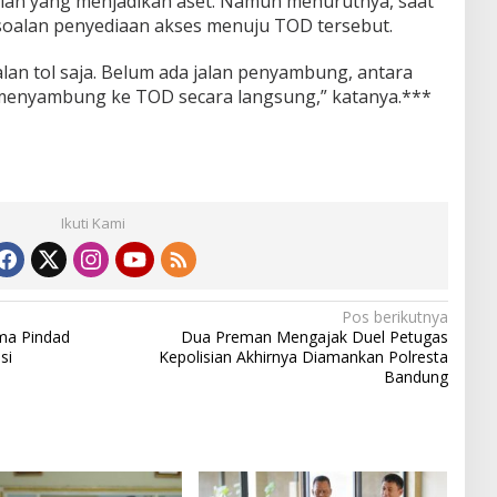
an yang menjadikan aset. Namun menurutnya, saat
soalan penyediaan akses menuju TOD tersebut.
lan tol saja. Belum ada jalan penyambung, antara
 menyambung ke TOD secara langsung,” katanya.***
Ikuti Kami
Pos berikutnya
ama Pindad
Dua Preman Mengajak Duel Petugas
si
Kepolisian Akhirnya Diamankan Polresta
Bandung