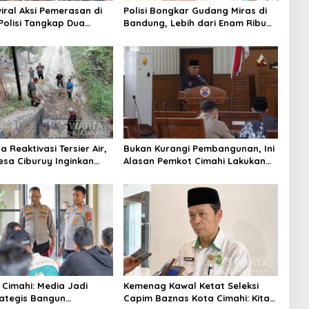
iral Aksi Pemerasan di
Polisi Bongkar Gudang Miras di
 Polisi Tangkap Dua
Bandung, Lebih dari Enam Ribu
Pelaku
Botol Disita
 Reaktivasi Tersier Air,
Bukan Kurangi Pembangunan, Ini
sa Ciburuy Inginkan
Alasan Pemkot Cimahi Lakukan
ternatif di Padalarang
Pengurangan Belanja Daerah
 Cimahi: Media Jadi
Kemenag Kawal Ketat Seleksi
rategis Bangun
Capim Baznas Kota Cimahi: Kita