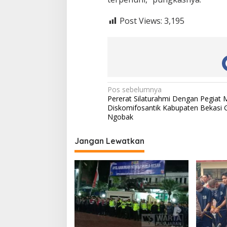
Post Views:
3,195
N
Pos sebelumnya
Pererat Silaturahmi Dengan Pegiat 
a
Diskomifosantik Kabupaten Bekasi G
v
Ngobak
i
Jangan Lewatkan
g
a
s
i
p
o