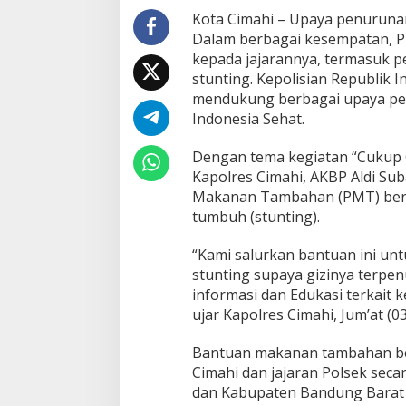
B
Kota Cimahi – Upaya penurunan
a
Dalam berbagai kesempatan, Pr
n
kepada jajarannya, termasuk 
t
stunting. Kepolisian Republik I
u
a
mendukung berbagai upaya pen
n
Indonesia Sehat.
P
e
Dengan tema kegiatan “Cukup Gi
m
Kapolres Cimahi, AKBP Aldi S
b
e
Makanan Tambahan (PMT) bergi
r
tumbuh (stunting).
i
a
“Kami salurkan bantuan ini unt
n
stunting supaya gizinya terpenu
M
a
informasi dan Edukasi terkait 
k
ujar Kapolres Cimahi, Jum’at (0
a
n
Bantuan makanan tambahan bergi
a
Cimahi dan jajaran Polsek secar
n
T
dan Kabupaten Bandung Barat 
a