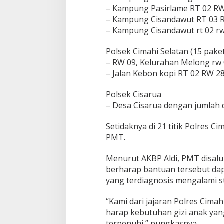
– Kampung Pasirlame RT 02 RW 
– Kampung Cisandawut RT 03 RW
– Kampung Cisandawut rt 02 rw
Polsek Cimahi Selatan (15 pak
– RW 09, Kelurahan Melong rw 
– Jalan Kebon kopi RT 02 RW 2
Polsek Cisarua
– Desa Cisarua dengan jumlah d
Setidaknya di 21 titik Polres
PMT.
Menurut AKBP Aldi, PMT disalurk
berharap bantuan tersebut dap
yang terdiagnosis mengalami s
“Kami dari jajaran Polres Cimah
harap kebutuhan gizi anak yang
terpenuhi,” pungkasnya.