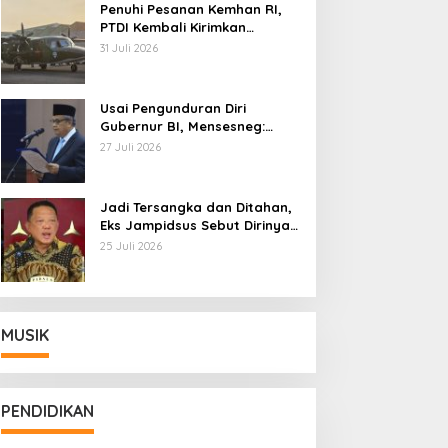
Penuhi Pesanan Kemhan RI,
PTDI Kembali Kirimkan
Pesawat NC212i ke Pangkalan
31 Juli 2026
TNI AU
Usai Pengunduran Diri
Gubernur BI, Mensesneg:
Segera Terbit Keppres
27 Juli 2026
Pemberhentian dengan
Hormat
Jadi Tersangka dan Ditahan,
Eks Jampidsus Sebut Dirinya
Korban Kriminalisasi
25 Juli 2026
MUSIK
PENDIDIKAN