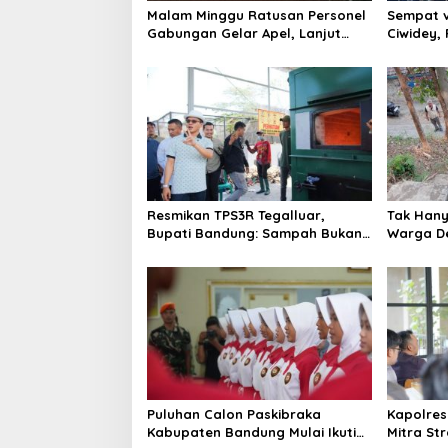
s
Malam Minggu Ratusan Personel
Sempat v
Gabungan Gelar Apel, Lanjut
Ciwidey,
Patroli Skala Besar Kabupaten
terduga 
Bandung
Resmikan TPS3R Tegalluar,
Tak Hanya
Bupati Bandung: Sampah Bukan
Warga De
Hanya Urusan Pemerintah
Jalan Al
Puluhan Calon Paskibraka
Kapolres
Kabupaten Bandung Mulai Ikuti
Mitra St