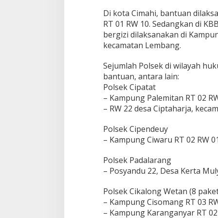
m
Di kota Cimahi, bantuan dilaks
b
RT 01 RW 10. Sedangkan di KBB
a
bergizi dilaksanakan di Kampu
h
a
kecamatan Lembang.
n
Sejumlah Polsek di wilayah huk
bantuan, antara lain:
Polsek Cipatat
– Kampung Palemitan RT 02 RW
– RW 22 desa Ciptaharja, kecam
Polsek Cipendeuy
– Kampung Ciwaru RT 02 RW 01
Polsek Padalarang
– Posyandu 22, Desa Kerta Mul
Polsek Cikalong Wetan (8 pake
– Kampung Cisomang RT 03 RW 
– Kampung Karanganyar RT 02