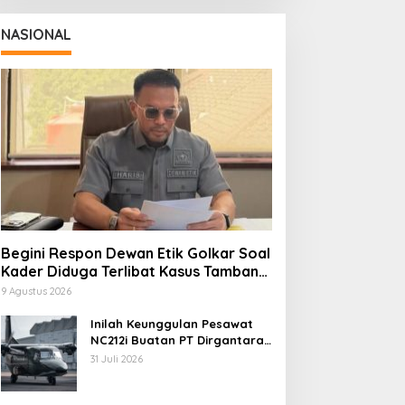
NASIONAL
Begini Respon Dewan Etik Golkar Soal
Kader Diduga Terlibat Kasus Tambang
Emas
9 Agustus 2026
Inilah Keunggulan Pesawat
NC212i Buatan PT Dirgantara
Indonesia, Siap Dukung
31 Juli 2026
Berbagai Operasi TNI