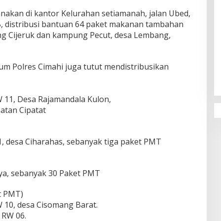
anakan di kantor Kelurahan setiamanah, jalan Ubed,
, distribusi bantuan 64 paket makanan tambahan
ng Cijeruk dan kampung Pecut, desa Lembang,
Penguatan Pendidikan Agama dan
Karakter Sekolah Nur Al Rahman
um Polres Cimahi juga tutut mendistribusikan
Bikin Sekolah di Malaysia Tertarik
Mempelajarinya
 11, Desa Rajamandala Kulon,
atan Cipatat
, desa Ciharahas, sebanyak tiga paket PMT
ya, sebanyak 30 Paket PMT
t PMT)
10, desa Cisomang Barat.
 RW 06.