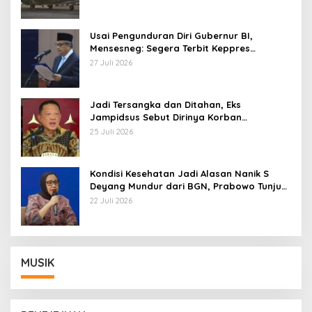
Usai Pengunduran Diri Gubernur BI,
Mensesneg: Segera Terbit Keppres
Pemberhentian dengan Hormat
27 Juli 2026
Jadi Tersangka dan Ditahan, Eks
Jampidsus Sebut Dirinya Korban
Kriminalisasi
25 Juli 2026
Kondisi Kesehatan Jadi Alasan Nanik S
Deyang Mundur dari BGN, Prabowo Tunjuk
Wamentan Sudaryono
22 Juli 2026
MUSIK