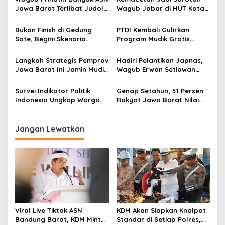
s
Jawa Barat Terlibat Judol:
Wagub Jabar di HUT Kota
i
Ada Satu Orang Sampai
Cimahi: Meningkatkan Stres
p
Rp800 Juta
Warga dan Polusi Udara
Bukan Finish di Gedung
PTDI Kembali Gulirkan
Sate, Begini Skenario
Program Mudik Gratis,
o
Konvoi Persib Hattrick
Rombongan Dilepas Wagub
s
Juara
Jabar Hari Ini
Langkah Strategis Pemprov
Hadiri Pelantikan Japnas,
Jawa Barat Ini Jamin Mudik
Wagub Erwan Setiawan
Aman dan Lancar
Ingatkan Potensi Besar
UMKM Jabar
Survei Indikator Politik
Genap Setahun, 51 Persen
Indonesia Ungkap Warga
Rakyat Jawa Barat Nilai
Jabar Nyatakan Puas Atas
Baik Pemerintahan Dedi
Kinerja KDM
Mulyadi-Erwan Setiawan
Jangan Lewatkan
Viral Live Tiktok ASN
KDM Akan Siapkan Knalpot
Bandung Barat, KDM Minta
Standar di Setiap Polres,