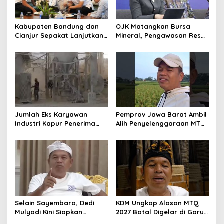
Kabupaten Bandung dan
OJK Matangkan Bursa
Cianjur Sepakat Lanjutkan
Mineral, Pengawasan Resmi
Bangun konektivitas,
Dimulai Awal 2027
Percepat Pertumbuhan
Ekonomi Daerah
Jumlah Eks Karyawan
Pemprov Jawa Barat Ambil
Industri Kapur Penerima
Alih Penyelenggaraan MTQ
Bantuan Mendadak
2027 Pasca Garut Mundur
Bertambah, KDM: Kita
Jadi Tuan Rumah
Identifikasi
Selain Sayembara, Dedi
KDM Ungkap Alasan MTQ
Mulyadi Kini Siapkan
2027 Batal Digelar di Garut,
Hadiah Bagi Warga
Pemprov Cari Alternatif