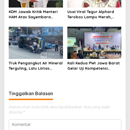
KDM Jawab Kritik Menteri
Usai Viral Tegur Alphard
HAM Atas Sayembara
Terobos Lampu Merah,
Penangkapan Begal dan
Fiktor Pilih Tawaran KDM
Pelaku Kejahatan
Jadi Satpam Gedung Sate
Truk Pengangkut Air Mineral
Kali Kedua PWI Jawa Barat
Terguling, Lalu Lintas
Gelar Uji Kompetensi
Jatinangor Seketika
Wartawan 2026
Memadat
Tinggalkan Balasan
Alamat email Anda tidak akan dipublikasikan.
Ruas yang wajib
ditandai
*