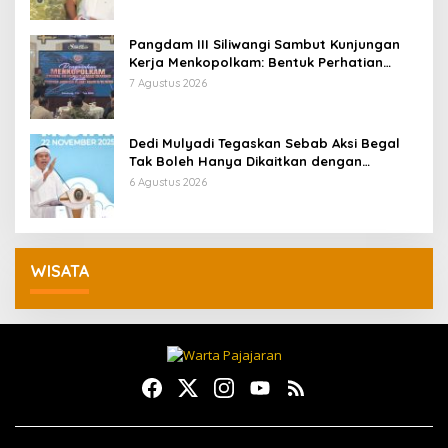
Pangdam III Siliwangi Sambut Kunjungan
Kerja Menkopolkam: Bentuk Perhatian
Pemerintah
7 Agustus 2026
Dedi Mulyadi Tegaskan Sebab Aksi Begal
Tak Boleh Hanya Dikaitkan dengan
Ekonomi
6 Agustus 2026
WISATA