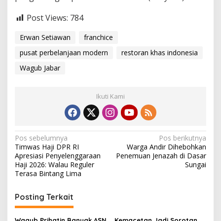
Post Views:
784
Erwan Setiawan
franchice
pusat perbelanjaan modern
restoran khas indonesia
Wagub Jabar
Ikuti Kami
N
Pos sebelumnya
Pos berikutnya
Timwas Haji DPR RI
Warga Andir Dihebohkan
a
Apresiasi Penyelenggaraan
Penemuan Jenazah di Dasar
v
Haji 2026: Walau Reguler
Sungai
Terasa Bintang Lima
i
g
Posting Terkait
a
Wagub Prihatin Banyak ASN
Kemacetan Jadi Sorotan