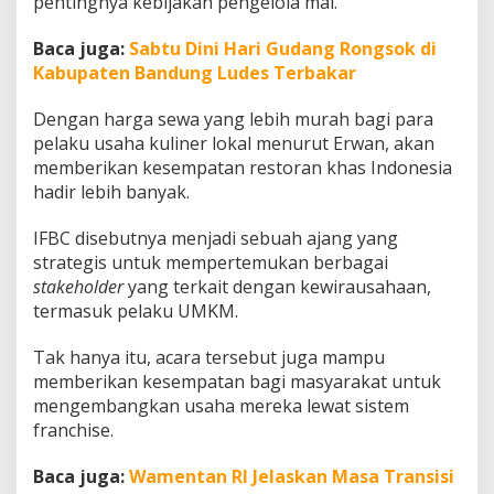
pentingnya kebijakan pengelola mal.
n
e
Baca juga:
Sabtu Dini Hari Gudang Rongsok di
s
Kabupaten Bandung Ludes Terbakar
i
a
Dengan harga sewa yang lebih murah bagi para
pelaku usaha kuliner lokal menurut Erwan, akan
memberikan kesempatan restoran khas Indonesia
hadir lebih banyak.
IFBC disebutnya menjadi sebuah ajang yang
strategis untuk mempertemukan berbagai
stakeholder
yang terkait dengan kewirausahaan,
termasuk pelaku UMKM.
Tak hanya itu, acara tersebut juga mampu
memberikan kesempatan bagi masyarakat untuk
mengembangkan usaha mereka lewat sistem
franchise.
Baca juga:
Wamentan RI Jelaskan Masa Transisi