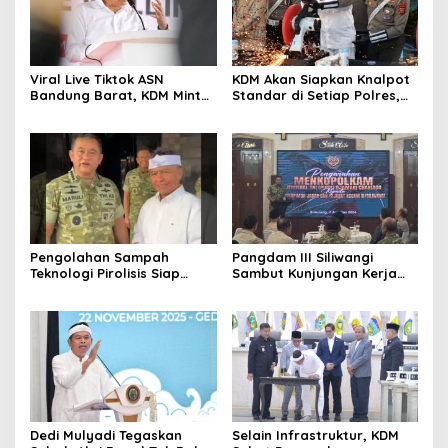
Viral Live Tiktok ASN
KDM Akan Siapkan Knalpot
Bandung Barat, KDM Minta
Standar di Setiap Polres,
Bupati Sanksi Tegas: Bila
Kendaraan Knalpot Brong
Perlu Pemberhentian
Tertangkap Langsung Ganti
Pengolahan Sampah
Pangdam III Siliwangi
Teknologi Pirolisis Siap
Sambut Kunjungan Kerja
Lahap Tiga Ribu Ton
Menkopolkam: Bentuk
Sampah Harian Jawa
Perhatian Pemerintah
Barat
Dedi Mulyadi Tegaskan
Selain Infrastruktur, KDM