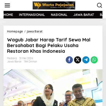
L
e
w
a
HOME
INTERNASIONAL
NASIONAL
JAWA BARAT
BA
t
i
k
Homepage
/
Jawa Barat
W
e
a
k
Wagub Jabar Harap Tarif Sewa Mal
g
o
u
n
Bersahabat Bagi Pelaku Usaha
b
t
Restoran Khas Indonesia
J
e
a
n
Redaksi
31 Mei 2026
b
Jawa Barat
784 Dilihat
a
r
H
a
r
a
p
T
a
r