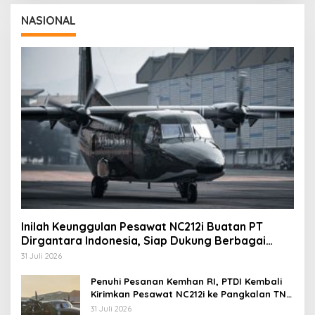
NASIONAL
Inilah Keunggulan Pesawat NC212i Buatan PT
Dirgantara Indonesia, Siap Dukung Berbagai
Operasi TNI
31 Juli 2026
Penuhi Pesanan Kemhan RI, PTDI Kembali
Kirimkan Pesawat NC212i ke Pangkalan TNI
AU
31 Juli 2026