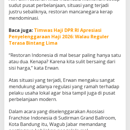
l
sudut pusat perbelanjaan, situasi yang terjadi
a
justru sebaliknya, restoran mancanegara kerap
k
mendominasi.
u
U
s
Baca juga:
Timwas Haji DPR RI Apresiasi
a
Penyelenggaraan Haji 2026: Walau Reguler
h
Terasa Bintang Lima
a
R
“Restoran Indonesia di mal besar paling hanya satu
e
s
atau dua. Kenapa? Karena kita sulit bersaing dari
t
sisi harga,” kata Erwan.
o
r
Atas situasi yang terjadi, Erwan mengaku sangat
a
mendukung adanya regulasi yang ramah terhadap
n
K
pelaku usaha lokal agar bisa tampil juga di pusat
h
perbelanjaan modern.
a
s
Dalam acara yang diselenggarakan Asosiasi
I
Franchise Indonesia di Sudirman Grand Ballroom,
n
d
Kota Bandung itu, Wagub Jabar memandang
o