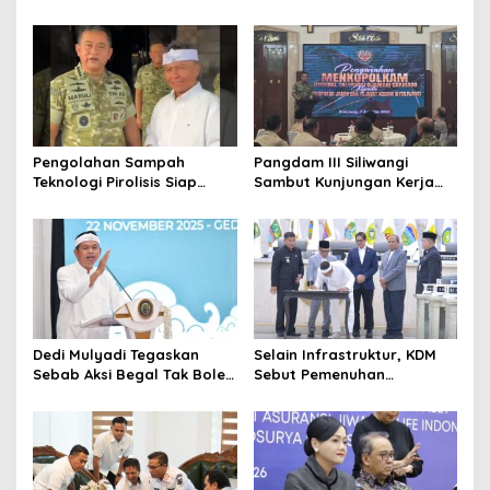
Bupati Sanksi Tegas: Bila
Kendaraan Knalpot Brong
Perlu Pemberhentian
Tertangkap Langsung Ganti
Pengolahan Sampah
Pangdam III Siliwangi
Teknologi Pirolisis Siap
Sambut Kunjungan Kerja
Lahap Tiga Ribu Ton
Menkopolkam: Bentuk
Sampah Harian Jawa
Perhatian Pemerintah
Barat
Dedi Mulyadi Tegaskan
Selain Infrastruktur, KDM
Sebab Aksi Begal Tak Boleh
Sebut Pemenuhan
Hanya Dikaitkan dengan
Kebutuhan Dasar
Ekonomi
Masyarakat Jadi Fokus
APBD Jabar 2027