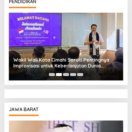
PENDIDIKAN
Wakil Wali Kota Cimahi Soroti Pentingnya
Y
Improvisasi untuk Keberlanjutan Dunia
S
Pendidikan
A
JAWA BARAT