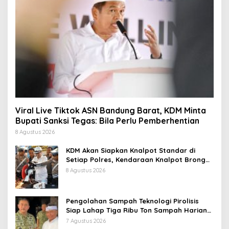
Viral Live Tiktok ASN Bandung Barat, KDM Minta
Bupati Sanksi Tegas: Bila Perlu Pemberhentian
8 Agustus 2026
KDM Akan Siapkan Knalpot Standar di
Setiap Polres, Kendaraan Knalpot Brong
Tertangkap Langsung Ganti
8 Agustus 2026
Pengolahan Sampah Teknologi Pirolisis
Siap Lahap Tiga Ribu Ton Sampah Harian
Jawa Barat
7 Agustus 2026