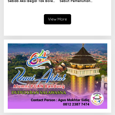
Sebab Aksi Begal Tak Boleh
Sebut Pemenuhan
Hanya Dikaitkan dengan
Kebutuhan Dasar
Ekonomi
Masyarakat Jadi Fokus
APBD Jabar 2027
View More