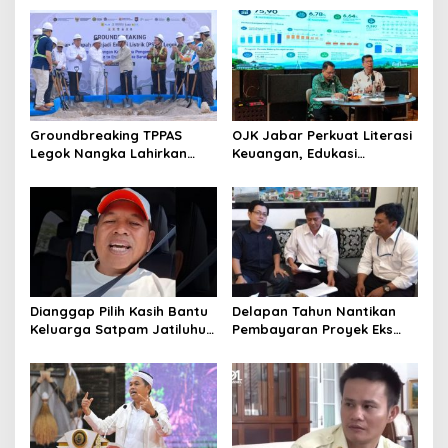
Sebarkan Lokasi Penjualan
Narkotika
Groundbreaking TPPAS
OJK Jabar Perkuat Literasi
Legok Nangka Lahirkan
Keuangan, Edukasi
Harapan Baru
Masyarakat Jadi Kunci
Penyelesaian Sampah
Pertumbuhan Ekonomi
Bandung Raya
Dianggap Pilih Kasih Bantu
Delapan Tahun Nantikan
Keluarga Satpam Jatiluhur
Pembayaran Proyek Eks
dan Korban di Bali, Begini
Wagub Jabar, Konsultan
Penjelasan Dedi Mulyadi
Tasikmalaya Akui Merugi 3,9
Miliar