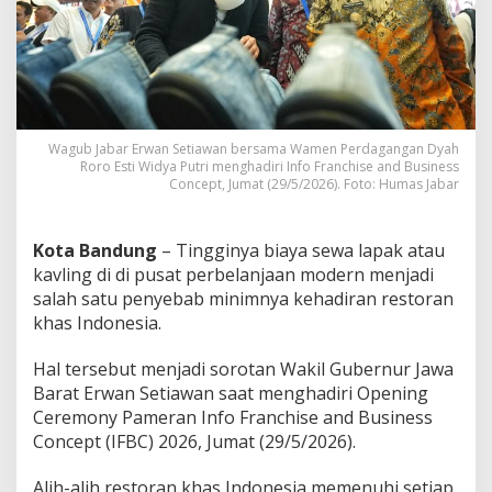
i
f
S
e
w
a
M
a
Wagub Jabar Erwan Setiawan bersama Wamen Perdagangan Dyah
l
Roro Esti Widya Putri menghadiri Info Franchise and Business
Concept, Jumat (29/5/2026). Foto: Humas Jabar
B
e
r
s
Kota Bandung
– Tingginya biaya sewa lapak atau
a
kavling di di pusat perbelanjaan modern menjadi
h
salah satu penyebab minimnya kehadiran restoran
a
khas Indonesia.
b
a
t
Hal tersebut menjadi sorotan Wakil Gubernur Jawa
B
Barat Erwan Setiawan saat menghadiri Opening
a
Ceremony Pameran Info Franchise and Business
g
Concept (IFBC) 2026, Jumat (29/5/2026).
i
P
e
Alih-alih restoran khas Indonesia memenuhi setiap