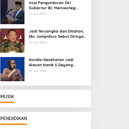
Usai Pengunduran Diri
Gubernur BI, Mensesneg:
Segera Terbit Keppres
27 Juli 2026
Pemberhentian dengan
Hormat
Jadi Tersangka dan Ditahan,
Eks Jampidsus Sebut Dirinya
Korban Kriminalisasi
25 Juli 2026
Kondisi Kesehatan Jadi
Alasan Nanik S Deyang
Mundur dari BGN, Prabowo
22 Juli 2026
Tunjuk Wamentan Sudaryono
MUSIK
PENDIDIKAN