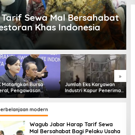
Tarif Sewa Mal Bersahabat
estoran Khas Indonesia
»
tangkan Bursa
Jumlah Eks Karyawan
B
l, Pengawasan
Industri Kapur Penerima
P
Dimulai Awal 2027
Bantuan Mendadak
Ik
Bertambah, KDM: Kita
Identifikasi
perbelanjaan modern
Wagub Jabar Harap Tarif Sewa
Mal Bersahabat Bagi Pelaku Usaha