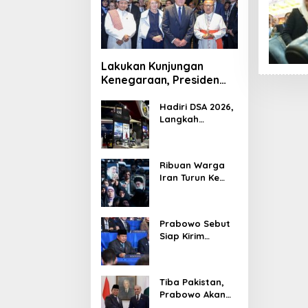
Lakukan Kunjungan
Kenegaraan, Presiden
Jerman Telusuri
Terowongan Siaturahmi
Hadiri DSA 2026,
Langkah
Strategis PTDI
Perkuat Kerja
Sama Bidang
Ribuan Warga
Pertahanan
Iran Turun Ke
dengan
Jalan Serukan
Malaysia
Pembalasan
Wafatnya
Prabowo Sebut
Khamenei
Siap Kirim
Delapan Ribu
Pasukan Dukung
Perdamaian
Tiba Pakistan,
Palestina
Prabowo Akan
Bahas