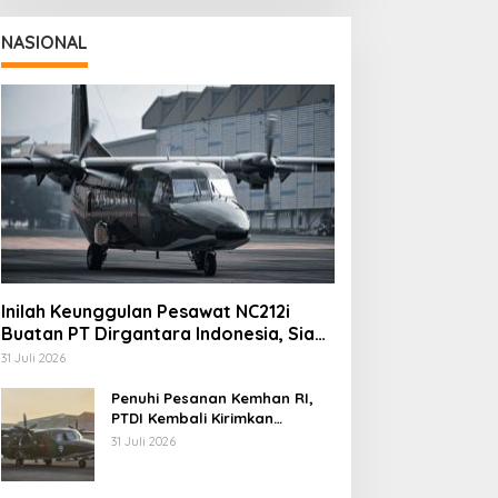
NASIONAL
Inilah Keunggulan Pesawat NC212i
aznas Kota Cimahi Cari
Kapolres Cimahi: Media
Buatan PT Dirgantara Indonesia, Siap
impinan Baru, 22 Orang
Jadi Mitra Strategis
Dukung Berbagai Operasi TNI
uti Seleksi
Bangun Kepercayaan
31 Juli 2026
Publik
Penuhi Pesanan Kemhan RI,
PTDI Kembali Kirimkan
Pesawat NC212i ke Pangkalan
31 Juli 2026
TNI AU