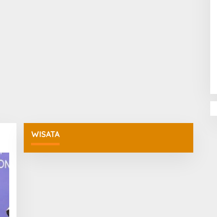
Penguatan Pendidikan Agama dan
Karakter Sekolah Nur Al Rahman
Bikin Sekolah di Malaysia Tertarik
Mempelajarinya
WISATA