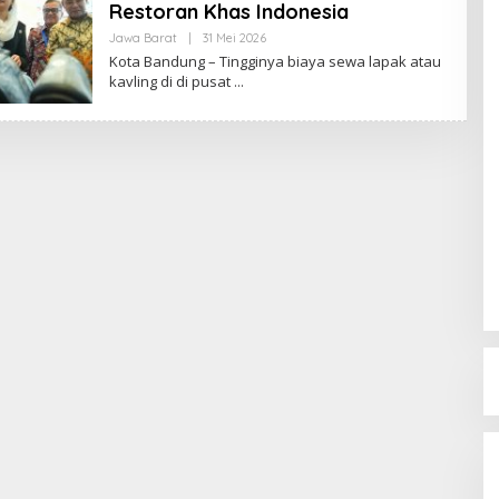
Restoran Khas Indonesia
Jawa Barat
|
31 Mei 2026
O
L
Kota Bandung – Tingginya biaya sewa lapak atau
E
kavling di di pusat
H
R
E
D
A
K
S
I