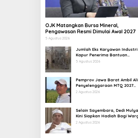
OJK Matangkan Bursa Mineral,
Pengawasan Resmi Dimulai Awal 2027
5 Agustus 2026
Jumlah Eks Karyawan Industri
Kapur Penerima Bantuan
Mendadak Bertambah, KDM: K
5 Agustus 2026
Identifikasi
Pemprov Jawa Barat Ambil Ali
Penyelenggaraan MTQ 2027
Pasca Garut Mundur Jadi Tua
2 Agustus 2026
Rumah
Selain Sayembara, Dedi Mulya
Kini Siapkan Hadiah Bagi War
Sebarkan Lokasi Penjualan
2 Agustus 2026
Narkotika