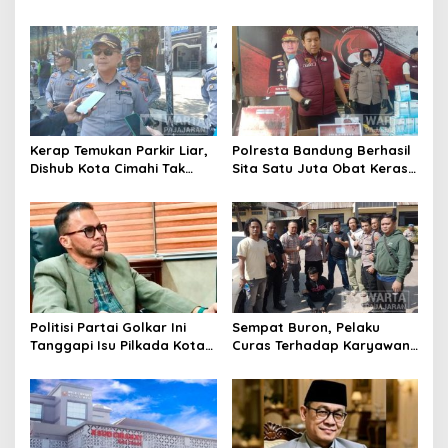
Bandung Tindak Ribuan
Penebang Pohon di Jalan
Motor Berknalpot Brong
Riau
Kerap Temukan Parkir Liar,
Polresta Bandung Berhasil
Dishub Kota Cimahi Tak
Sita Satu Juta Obat Keras
Henti Lakukan Edukasi dan
Serta Ungkap Ratusan
Pembinaan
Kasus Narkoba
Politisi Partai Golkar Ini
Sempat Buron, Pelaku
Tanggapi Isu Pilkada Kota
Curas Terhadap Karyawan
Cimahi 2029: Terlalu Dini
Pabrik di Majalaya Berhasil
Ditangkap Polisi