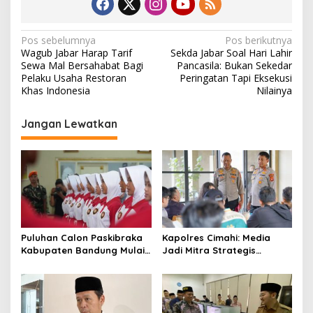
N
Pos sebelumnya
Pos berikutnya
Wagub Jabar Harap Tarif
Sekda Jabar Soal Hari Lahir
a
Sewa Mal Bersahabat Bagi
Pancasila: Bukan Sekedar
v
Pelaku Usaha Restoran
Peringatan Tapi Eksekusi
Khas Indonesia
Nilainya
i
g
Jangan Lewatkan
a
s
i
p
o
s
Puluhan Calon Paskibraka
Kapolres Cimahi: Media
Kabupaten Bandung Mulai
Jadi Mitra Strategis
Ikuti Pemusatan Latihan
Bangun Kepercayaan
Publik