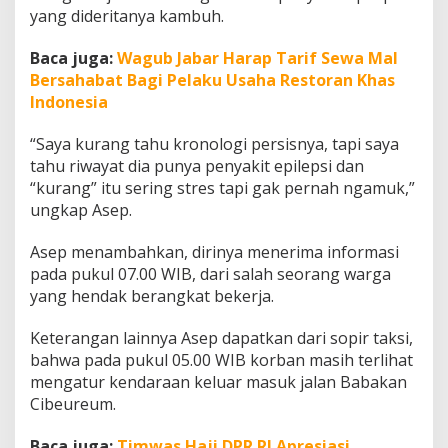
u
yang dideritanya kambuh.
n
g
Baca juga:
Wagub Jabar Harap Tarif Sewa Mal
a
Bersahabat Bagi Pelaku Usaha Restoran Khas
i
Indonesia
“Saya kurang tahu kronologi persisnya, tapi saya
tahu riwayat dia punya penyakit epilepsi dan
“kurang” itu sering stres tapi gak pernah ngamuk,”
ungkap Asep.
Asep menambahkan, dirinya menerima informasi
pada pukul 07.00 WIB, dari salah seorang warga
yang hendak berangkat bekerja.
Keterangan lainnya Asep dapatkan dari sopir taksi,
bahwa pada pukul 05.00 WIB korban masih terlihat
mengatur kendaraan keluar masuk jalan Babakan
Cibeureum.
Baca juga:
Timwas Haji DPR RI Apresiasi