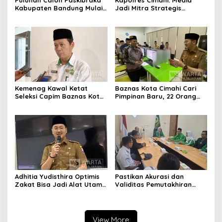
Puluhan Calon Paskibraka
Kapolres Cimahi: Media
Kabupaten Bandung Mulai
Jadi Mitra Strategis
Ikuti Pemusatan Latihan
Bangun Kepercayaan
Publik
Kemenag Kawal Ketat
Baznas Kota Cimahi Cari
Seleksi Capim Baznas Kota
Pimpinan Baru, 22 Orang
Cimahi: Kita Ingin
Ikuti Seleksi
Komisioner Baznas
Berintegritas
Adhitia Yudisthira Optimis
Pastikan Akurasi dan
Zakat Bisa Jadi Alat Utama
Validitas Pemutakhiran
Selesaikan Masalah Sosial
Data Parpol, Bawaslu Kota
Kota Cimahi
Cimahi Lakukan
Pengawasan
View More