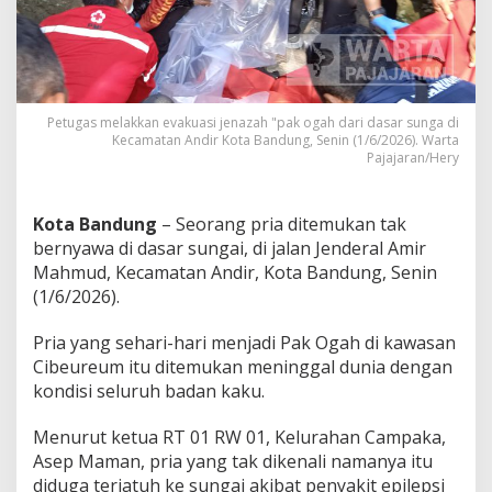
a
n
P
e
n
e
Petugas melakkan evakuasi jenazah "pak ogah dari dasar sunga di
m
Kecamatan Andir Kota Bandung, Senin (1/6/2026). Warta
u
Pajajaran/Hery
a
n
J
Kota Bandung
– Seorang pria ditemukan tak
e
n
bernyawa di dasar sungai, di jalan Jenderal Amir
a
Mahmud, Kecamatan Andir, Kota Bandung, Senin
z
(1/6/2026).
a
h
Pria yang sehari-hari menjadi Pak Ogah di kawasan
d
i
Cibeureum itu ditemukan meninggal dunia dengan
D
kondisi seluruh badan kaku.
a
s
Menurut ketua RT 01 RW 01, Kelurahan Campaka,
a
Asep Maman, pria yang tak dikenali namanya itu
r
S
diduga terjatuh ke sungai akibat penyakit epilepsi