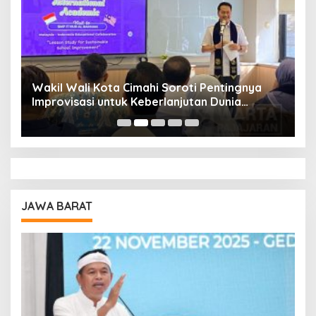
Wakil Wali Kota Cimahi Soroti Pentingnya
Y
Improvisasi untuk Keberlanjutan Dunia
S
Pendidikan
A
JAWA BARAT