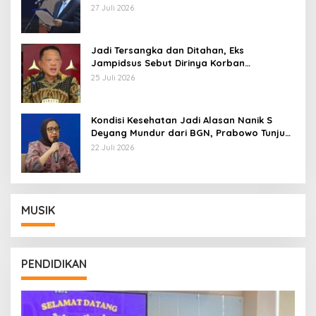
Pemberhentian dengan Hormat
27 Juli 2026
Jadi Tersangka dan Ditahan, Eks
Jampidsus Sebut Dirinya Korban
Kriminalisasi
25 Juli 2026
Kondisi Kesehatan Jadi Alasan Nanik S
Deyang Mundur dari BGN, Prabowo Tunjuk
Wamentan Sudaryono
22 Juli 2026
MUSIK
PENDIDIKAN