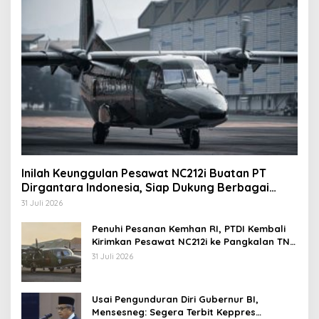
Inilah Keunggulan Pesawat NC212i Buatan PT
Dirgantara Indonesia, Siap Dukung Berbagai
Operasi TNI
31 Juli 2026
Penuhi Pesanan Kemhan RI, PTDI Kembali
Kirimkan Pesawat NC212i ke Pangkalan TNI
AU
31 Juli 2026
Usai Pengunduran Diri Gubernur BI,
Mensesneg: Segera Terbit Keppres