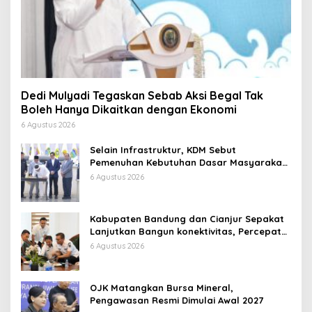
Dedi Mulyadi Tegaskan Sebab Aksi Begal Tak
Boleh Hanya Dikaitkan dengan Ekonomi
6 Agustus 2026
Selain Infrastruktur, KDM Sebut
Pemenuhan Kebutuhan Dasar Masyarakat
Jadi Fokus APBD Jabar 2027
6 Agustus 2026
Kabupaten Bandung dan Cianjur Sepakat
Lanjutkan Bangun konektivitas, Percepat
Pertumbuhan Ekonomi Daerah
6 Agustus 2026
OJK Matangkan Bursa Mineral,
Pengawasan Resmi Dimulai Awal 2027