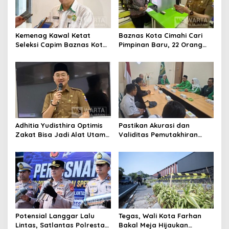
Kemenag Kawal Ketat
Baznas Kota Cimahi Cari
Seleksi Capim Baznas Kota
Pimpinan Baru, 22 Orang
Cimahi: Kita Ingin
Ikuti Seleksi
Komisioner Baznas
Berintegritas
Adhitia Yudisthira Optimis
Pastikan Akurasi dan
Zakat Bisa Jadi Alat Utama
Validitas Pemutakhiran
Selesaikan Masalah Sosial
Data Parpol, Bawaslu Kota
Kota Cimahi
Cimahi Lakukan
Pengawasan
Potensial Langgar Lalu
Tegas, Wali Kota Farhan
Lintas, Satlantas Polresta
Bakal Meja Hijaukan