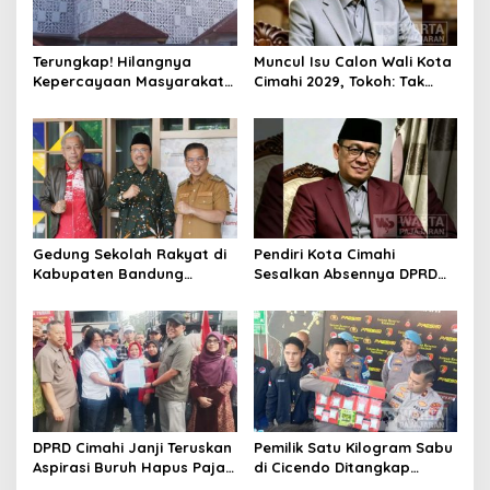
Terungkap! Hilangnya
Muncul Isu Calon Wali Kota
Kepercayaan Masyarakat
Cimahi 2029, Tokoh: Tak
Latarbelakangi Rencana
Cukup Hanya Bermodal
Rebranding RSUD Cibabat
Legitimasi Parpol
Gedung Sekolah Rakyat di
Pendiri Kota Cimahi
Kabupaten Bandung
Sesalkan Absennya DPRD
Dibangun Oktober 2026,
dalam Dialog Pembahasan
Siap Tampung Dua Ribu
Rebranding RSUD Cibabat
Siswa
DPRD Cimahi Janji Teruskan
Pemilik Satu Kilogram Sabu
Aspirasi Buruh Hapus Pajak
di Cicendo Ditangkap
Penghasilan ke Presiden
Satnarkoba Polres Cimahi