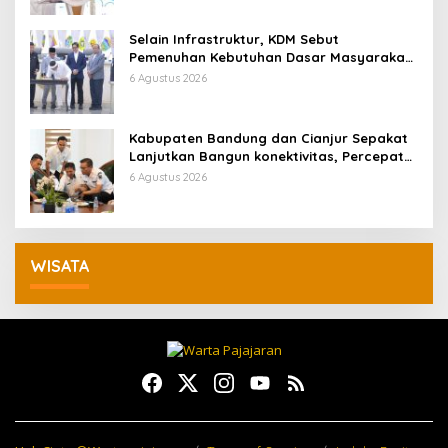
Selain Infrastruktur, KDM Sebut
Pemenuhan Kebutuhan Dasar Masyarakat
Jadi Fokus APBD Jabar 2027
6 Agustus 2026
Kabupaten Bandung dan Cianjur Sepakat
Lanjutkan Bangun konektivitas, Percepat
Pertumbuhan Ekonomi Daerah
6 Agustus 2026
WISATA