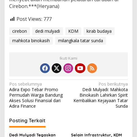
Cirebon.***(Heryana)
Post Views:
777
cirebon
dedi mulyadi
KDM
kirab budaya
mahkota binokasih
milangkala tatar sunda
Ikuti Kami
N
Pos sebelumnya
Pos berikutnya
Adira Expo Tebar Promo
Dedi Mulyadi: Mahkota
a
Permudah Warga Bandung
Binokasih Lahirkan Spirit
v
Akses Solusi Finansial dari
Kembalikan Kejayaan Tatar
Adira Finance
Sunda
i
g
Posting Terkait
a
s
Dedi Mulyadi Tegaskan
Selain Infrastruktur, KDM