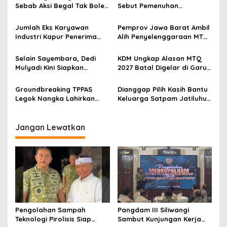
Sebab Aksi Begal Tak Boleh
Sebut Pemenuhan
i
Hanya Dikaitkan dengan
Kebutuhan Dasar
p
Ekonomi
Masyarakat Jadi Fokus
Jumlah Eks Karyawan
Pemprov Jawa Barat Ambil
APBD Jabar 2027
Industri Kapur Penerima
Alih Penyelenggaraan MTQ
o
Bantuan Mendadak
2027 Pasca Garut Mundur
s
Bertambah, KDM: Kita
Jadi Tuan Rumah
Selain Sayembara, Dedi
KDM Ungkap Alasan MTQ
Identifikasi
Mulyadi Kini Siapkan
2027 Batal Digelar di Garut,
Hadiah Bagi Warga
Pemprov Cari Alternatif
Sebarkan Lokasi Penjualan
Groundbreaking TPPAS
Dianggap Pilih Kasih Bantu
Narkotika
Legok Nangka Lahirkan
Keluarga Satpam Jatiluhur
Harapan Baru
dan Korban di Bali, Begini
Penyelesaian Sampah
Penjelasan Dedi Mulyadi
Bandung Raya
Jangan Lewatkan
Pengolahan Sampah
Pangdam III Siliwangi
Teknologi Pirolisis Siap
Sambut Kunjungan Kerja