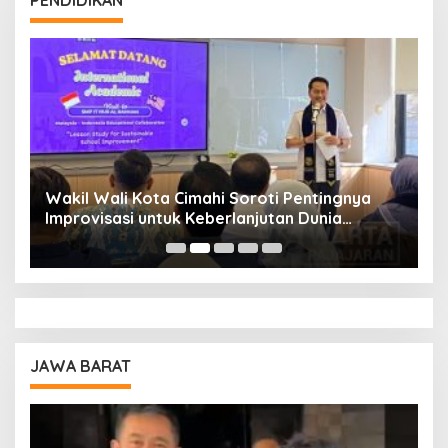
PENDIDIKAN
Wakil Wali Kota Cimahi Soroti Pentingnya
Y
Improvisasi untuk Keberlanjutan Dunia
S
Pendidikan
A
JAWA BARAT