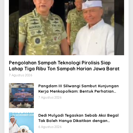
Pengolahan Sampah Teknologi Pirolisis Siap
Lahap Tiga Ribu Ton Sampah Harian Jawa Barat
7 Agustus 2026
Pangdam III Siliwangi Sambut Kunjungan
Kerja Menkopolkam: Bentuk Perhatian
Pemerintah
7 Agustus 2026
Dedi Mulyadi Tegaskan Sebab Aksi Begal
Tak Boleh Hanya Dikaitkan dengan
Ekonomi
6 Agustus 2026