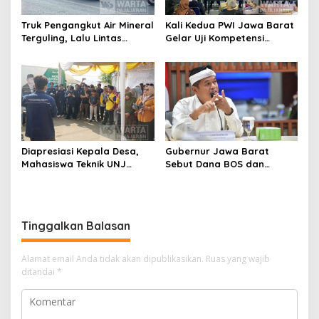
Truk Pengangkut Air Mineral
Kali Kedua PWI Jawa Barat
Terguling, Lalu Lintas
Gelar Uji Kompetensi
Jatinangor Seketika
Wartawan 2026
Memadat
Diapresiasi Kepala Desa,
Gubernur Jawa Barat
Mahasiswa Teknik UNJ
Sebut Dana BOS dan
Serahkan Bantuan Mesin
Bantuan Pemprov Cukupi
Pengelolaan Sampah
Operasional Sekolah
Tinggalkan Balasan
Alamat email Anda tidak akan dipublikasikan.
Ruas yang wajib
ditandai
*