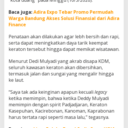
“kota udang” pada Minggu (10/5/2026).
a
T
Baca juga:
Adira Expo Tebar Promo Permudah
a
Warga Bandung Akses Solusi Finansial dari Adira
m
p
Finance
i
l
Penataan akan dilakukan agar lebh bersih dan rapi,
L
serta dapat meningkatkan daya tarik keempat
e
keraton tersebut hingga dapat memikat wisatawan.
b
i
h
Menurut Dedi Mulyadi yang akrab disapa KDM,
M
seluruh kawasan keraton akan dibersihkan,
e
termasuk jalan dan sungai yang mengalir hingga
m
ke laut.
i
k
a
“Saya tak ada keinginan apapun kecuali
legacy
t
ketika memimpin, bahwa ketika Deddy Mulyadi
memimpin dengan spirit Padjadjaran, Keraton
Kasepuhan, Kacirebonan, Kanoman, Kaprabonan
harus tertata rapi seperti masa lalu,” tegasnya.