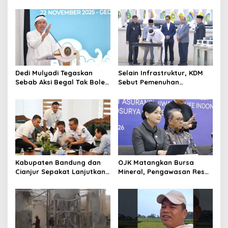
Lahap Tiga Ribu Ton
Menkopolkam: Bentuk
Sampah Harian Jawa
Perhatian Pemerintah
Barat
Dedi Mulyadi Tegaskan
Selain Infrastruktur, KDM
Sebab Aksi Begal Tak Boleh
Sebut Pemenuhan
Hanya Dikaitkan dengan
Kebutuhan Dasar
Ekonomi
Masyarakat Jadi Fokus
APBD Jabar 2027
Kabupaten Bandung dan
OJK Matangkan Bursa
Cianjur Sepakat Lanjutkan
Mineral, Pengawasan Resmi
Bangun konektivitas,
Dimulai Awal 2027
Percepat Pertumbuhan
Ekonomi Daerah