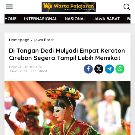
L
e
w
a
HOME
INTERNASIONAL
NASIONAL
JAWA BARAT
BA
t
i
k
Homepage
/
Jawa Barat
D
e
i
k
Di Tangan Dedi Mulyadi Empat Keraton
T
o
a
n
Cirebon Segera Tampil Lebih Memikat
n
t
g
e
Redaksi
13 Mei 2026
Jawa Barat
777 Dilihat
a
n
n
D
e
d
i
M
u
l
y
a
d