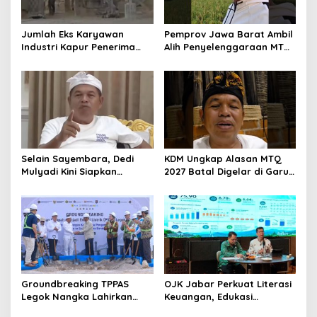
Jumlah Eks Karyawan
Pemprov Jawa Barat Ambil
Industri Kapur Penerima
Alih Penyelenggaraan MTQ
Bantuan Mendadak
2027 Pasca Garut Mundur
Bertambah, KDM: Kita
Jadi Tuan Rumah
Identifikasi
Selain Sayembara, Dedi
KDM Ungkap Alasan MTQ
Mulyadi Kini Siapkan
2027 Batal Digelar di Garut,
Hadiah Bagi Warga
Pemprov Cari Alternatif
Sebarkan Lokasi Penjualan
Narkotika
Groundbreaking TPPAS
OJK Jabar Perkuat Literasi
Legok Nangka Lahirkan
Keuangan, Edukasi
Harapan Baru
Masyarakat Jadi Kunci