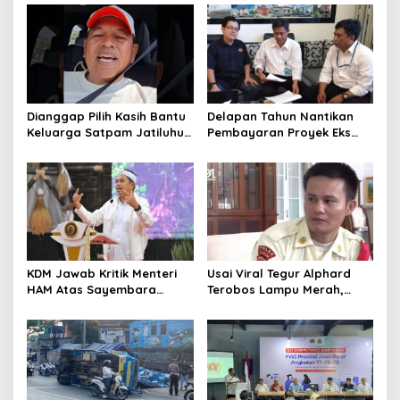
Penyelesaian Sampah
Pertumbuhan Ekonomi
Bandung Raya
Dianggap Pilih Kasih Bantu
Delapan Tahun Nantikan
Keluarga Satpam Jatiluhur
Pembayaran Proyek Eks
dan Korban di Bali, Begini
Wagub Jabar, Konsultan
Penjelasan Dedi Mulyadi
Tasikmalaya Akui Merugi 3,9
Miliar
KDM Jawab Kritik Menteri
Usai Viral Tegur Alphard
HAM Atas Sayembara
Terobos Lampu Merah,
Penangkapan Begal dan
Fiktor Pilih Tawaran KDM
Pelaku Kejahatan
Jadi Satpam Gedung Sate