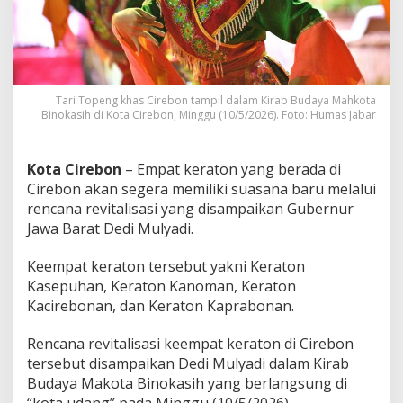
i
E
m
p
a
t
Tari Topeng khas Cirebon tampil dalam Kirab Budaya Mahkota
K
Binokasih di Kota Cirebon, Minggu (10/5/2026). Foto: Humas Jabar
e
r
a
Kota Cirebon
– Empat keraton yang berada di
t
o
Cirebon akan segera memiliki suasana baru melalui
n
rencana revitalisasi yang disampaikan Gubernur
C
Jawa Barat Dedi Mulyadi.
i
r
Keempat keraton tersebut yakni Keraton
e
b
Kasepuhan, Keraton Kanoman, Keraton
o
Kacirebonan, dan Keraton Kaprabonan.
n
S
Rencana revitalisasi keempat keraton di Cirebon
e
tersebut disampaikan Dedi Mulyadi dalam Kirab
g
e
Budaya Makota Binokasih yang berlangsung di
r