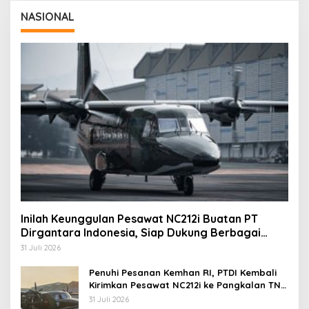
NASIONAL
Inilah Keunggulan Pesawat NC212i Buatan PT
Dirgantara Indonesia, Siap Dukung Berbagai
Operasi TNI
31 Juli 2026
Penuhi Pesanan Kemhan RI, PTDI Kembali
Kirimkan Pesawat NC212i ke Pangkalan TNI
AU
31 Juli 2026