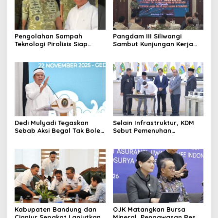
Pengolahan Sampah
Pangdam III Siliwangi
Teknologi Pirolisis Siap
Sambut Kunjungan Kerja
Lahap Tiga Ribu Ton
Menkopolkam: Bentuk
Sampah Harian Jawa
Perhatian Pemerintah
Barat
Dedi Mulyadi Tegaskan
Selain Infrastruktur, KDM
Sebab Aksi Begal Tak Boleh
Sebut Pemenuhan
Hanya Dikaitkan dengan
Kebutuhan Dasar
Ekonomi
Masyarakat Jadi Fokus
APBD Jabar 2027
Kabupaten Bandung dan
OJK Matangkan Bursa
Cianjur Sepakat Lanjutkan
Mineral, Pengawasan Resmi