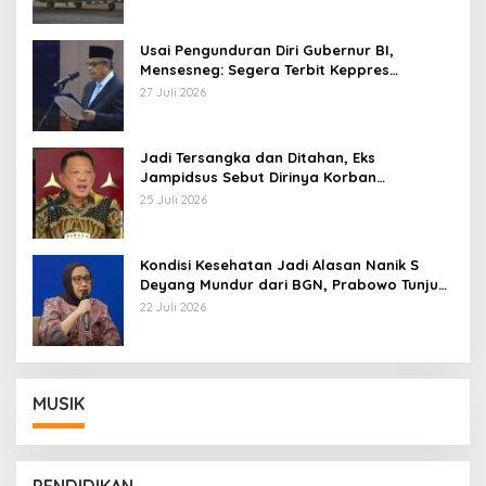
Usai Pengunduran Diri Gubernur BI,
Mensesneg: Segera Terbit Keppres
Pemberhentian dengan Hormat
27 Juli 2026
Jadi Tersangka dan Ditahan, Eks
Jampidsus Sebut Dirinya Korban
Kriminalisasi
25 Juli 2026
Kondisi Kesehatan Jadi Alasan Nanik S
Deyang Mundur dari BGN, Prabowo Tunjuk
Wamentan Sudaryono
22 Juli 2026
MUSIK