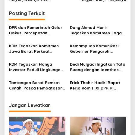
v
i
Posting Terkait
g
a
DPR dan Pemerintah Gelar
Dony Ahmad Munir
s
Diskusi Percepatan
Tegaskan Komitmen Jaga
Pertumbuhan Ekonomi
Iklim Investasi di
i
Indonesia
Kabupaten Sumedang
KDM Tegaskan Komitmen
Kemampuan Komunikasi
p
Jawa Barat Perkuat
Gubernur Pengaruhi
Industrialisasi Daerah
Tumbuhnya Iklim Investasi
o
di Jawa Barat
KDM Tegaskan Hanya
Dedi Mulyadi Ingatkan Tata
s
Investor Peduli Lingkungan
Ruang dengan Identitas
Berkesempatan Investasi di
Lokal Tingkatkan Daya
Jawa Barat
Saing Jawa Barat
Tantangan Berat Pemkot
Erick Thohir Hadiri Rapat
Cimahi Pasca Pembatasan
Kerja Komisi XI DPR RI
Pengiriman Sampah ke TPA
Bahas Roadmap Investasi
Sarimukti
Danantara
Jangan Lewatkan