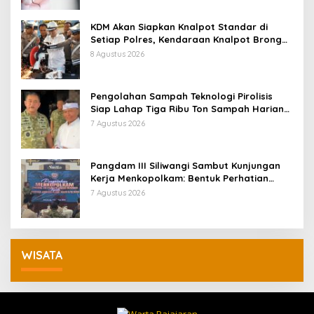
KDM Akan Siapkan Knalpot Standar di
Setiap Polres, Kendaraan Knalpot Brong
Tertangkap Langsung Ganti
8 Agustus 2026
Pengolahan Sampah Teknologi Pirolisis
Siap Lahap Tiga Ribu Ton Sampah Harian
Jawa Barat
7 Agustus 2026
Pangdam III Siliwangi Sambut Kunjungan
Kerja Menkopolkam: Bentuk Perhatian
Pemerintah
7 Agustus 2026
WISATA