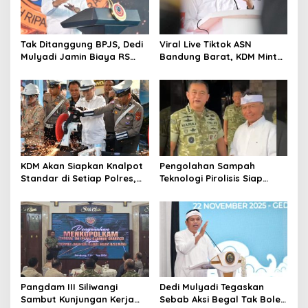
Tak Ditanggung BPJS, Dedi
Viral Live Tiktok ASN
Mulyadi Jamin Biaya RS
Bandung Barat, KDM Minta
Korban Kejahatan Dibayar
Bupati Sanksi Tegas: Bila
Pemprov Jabar
Perlu Pemberhentian
KDM Akan Siapkan Knalpot
Pengolahan Sampah
Standar di Setiap Polres,
Teknologi Pirolisis Siap
Kendaraan Knalpot Brong
Lahap Tiga Ribu Ton
Tertangkap Langsung Ganti
Sampah Harian Jawa
Barat
Pangdam III Siliwangi
Dedi Mulyadi Tegaskan
Sambut Kunjungan Kerja
Sebab Aksi Begal Tak Boleh