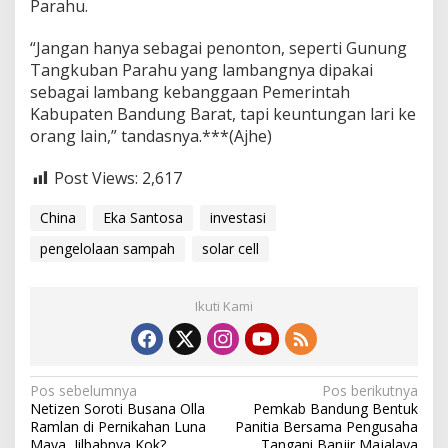
Parahu.
“Jangan hanya sebagai penonton, seperti Gunung
Tangkuban Parahu yang lambangnya dipakai
sebagai lambang kebanggaan Pemerintah
Kabupaten Bandung Barat, tapi keuntungan lari ke
orang lain,” tandasnya.***(Ajhe)
Post Views:
2,617
China
Eka Santosa
investasi
pengelolaan sampah
solar cell
Ikuti Kami
N
Pos sebelumnya
Pos berikutnya
Netizen Soroti Busana Olla
Pemkab Bandung Bentuk
a
Ramlan di Pernikahan Luna
Panitia Bersama Pengusaha
Maya, Jilbabnya Kok?
Tangani Banjir Majalaya