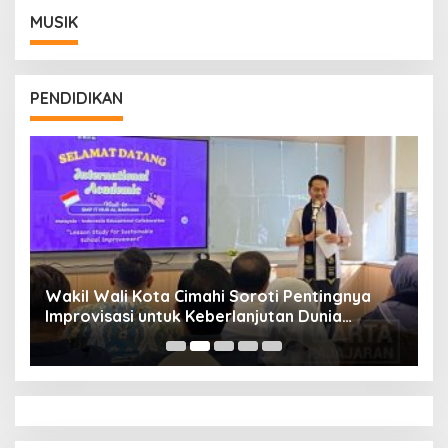
MUSIK
PENDIDIKAN
Wakil Wali Kota Cimahi Soroti Pentingnya
Y
Improvisasi untuk Keberlanjutan Dunia
S
Pendidikan
A