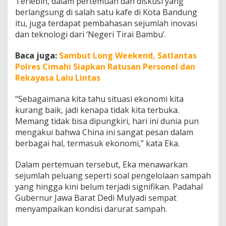
Terlebih, dalam pertemuan dan diskusi yang
e
berlangsung di salah satu kafe di Kota Bandung
r
itu, juga terdapat pembahasan sejumlah inovasi
b
a
dan teknologi dari ‘Negeri Tirai Bambu’.
r
u
Baca juga:
Sambut Long Weekend, Satlantas
k
Polres Cimahi Siapkan Ratusan Personel dan
a
Rekayasa Lalu Lintas
n
“Sebagaimana kita tahu situasi ekonomi kita
kurang baik, jadi kenapa tidak kita terbuka.
Memang tidak bisa dipungkiri, hari ini dunia pun
mengakui bahwa China ini sangat pesan dalam
berbagai hal, termasuk ekonomi,” kata Eka.
Dalam pertemuan tersebut, Eka menawarkan
sejumlah peluang seperti soal pengelolaan sampah
yang hingga kini belum terjadi signifikan. Padahal
Gubernur Jawa Barat Dedi Mulyadi sempat
menyampaikan kondisi darurat sampah.