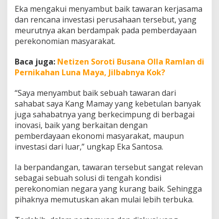
n
Eka mengakui menyambut baik tawaran kerjasama
a
dan rencana investasi perusahaan tersebut, yang
,
meurutnya akan berdampak pada pemberdayaan
K
e
perekonomian masyarakat.
l
o
Baca juga:
Netizen Soroti Busana Olla Ramlan di
l
Pernikahan Luna Maya, Jilbabnya Kok?
a
S
“Saya menyambut baik sebuah tawaran dari
a
m
sahabat saya Kang Mamay yang kebetulan banyak
p
juga sahabatnya yang berkecimpung di berbagai
a
inovasi, baik yang berkaitan dengan
h
pemberdayaan ekonomi masyarakat, maupun
d
a
investasi dari luar,” ungkap Eka Santosa.
n
E
Ia berpandangan, tawaran tersebut sangat relevan
n
sebagai sebuah solusi di tengah kondisi
e
perekonomian negara yang kurang baik. Sehingga
r
g
pihaknya memutuskan akan mulai lebih terbuka.
i
T