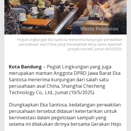
t
a
s
I
n
v
e
s
Pegiat Lingkungan Eka Santosa menerima kunjungan perwakilan
t
perusahaan asal China yang menawarkan kerja sama sejumlah
proyek inovatif, Jumat (9/5/2025).
a
s
i
P
Kota Bandung
– Pegiat Lingkungan yang juga
e
merupakan mantan Anggota DPRD Jawa Barat Eka
r
Santosa menerima kunjungan dari salah satu
u
perusahaan asal China, Shanghai Checheng
s
a
Technology Co,. Ltd., Jumat (10/5/2025).
h
a
Diungkapkan Eka Santosa, kedatangan perwakilan
a
perusahaan tersebut didasari ketertarikan untuk
n
berinvestasi dalam pegelolaan sampah yang
C
h
selama ini dilakukan dirinya bersama Gerakan Hejo.
i