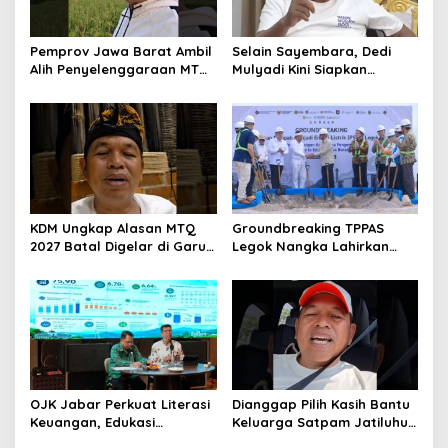
Pemprov Jawa Barat Ambil
Selain Sayembara, Dedi
Alih Penyelenggaraan MTQ
Mulyadi Kini Siapkan
2027 Pasca Garut Mundur
Hadiah Bagi Warga
Jadi Tuan Rumah
Sebarkan Lokasi Penjualan
Narkotika
KDM Ungkap Alasan MTQ
Groundbreaking TPPAS
2027 Batal Digelar di Garut,
Legok Nangka Lahirkan
Pemprov Cari Alternatif
Harapan Baru
Penyelesaian Sampah
Bandung Raya
OJK Jabar Perkuat Literasi
Dianggap Pilih Kasih Bantu
Keuangan, Edukasi
Keluarga Satpam Jatiluhur
Masyarakat Jadi Kunci
dan Korban di Bali, Begini