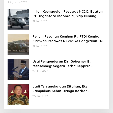
9 Agustus 2026
Inilah Keunggulan Pesawat NC212i Buatan
PT Dirgantara Indonesia, Siap Dukung
Berbagai Operasi TNI
31 Juli 2026
Penuhi Pesanan Kemhan RI, PTDI Kembali
Kirimkan Pesawat NC212i ke Pangkalan TNI
AU
31 Juli 2026
Usai Pengunduran Diri Gubernur BI,
Mensesneg: Segera Terbit Keppres
Pemberhentian dengan Hormat
27 Juli 2026
Jadi Tersangka dan Ditahan, Eks
Jampidsus Sebut Dirinya Korban
Kriminalisasi
25 Juli 2026