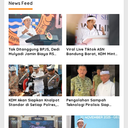
News Feed
Tak Ditanggung BPJS, Dedi
Viral Live Tiktok ASN
Mulyadi Jamin Biaya RS
Bandung Barat, KDM Minta
Korban Kejahatan Dibayar
Bupati Sanksi Tegas: Bila
Pemprov Jabar
Perlu Pemberhentian
KDM Akan Siapkan Knalpot
Pengolahan Sampah
Standar di Setiap Polres,
Teknologi Pirolisis Siap
Kendaraan Knalpot Brong
Lahap Tiga Ribu Ton
Tertangkap Langsung Ganti
Sampah Harian Jawa
Barat