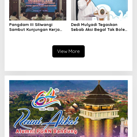
Pangdam III Siliwangi
Dedi Mulyadi Tegaskan
Sambut Kunjungan Kerja
Sebab Aksi Begal Tak Boleh
Menkopolkam: Bentuk
Hanya Dikaitkan dengan
Perhatian Pemerintah
Ekonomi
View More