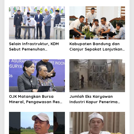
Menkopolkam: Bentuk
Hanya Dikaitkan dengan
Perhatian Pemerintah
Ekonomi
Selain Infrastruktur, KDM
Kabupaten Bandung dan
Sebut Pemenuhan
Cianjur Sepakat Lanjutkan
Kebutuhan Dasar
Bangun konektivitas,
Masyarakat Jadi Fokus
Percepat Pertumbuhan
APBD Jabar 2027
Ekonomi Daerah
OJK Matangkan Bursa
Jumlah Eks Karyawan
Mineral, Pengawasan Resmi
Industri Kapur Penerima
Dimulai Awal 2027
Bantuan Mendadak
Bertambah, KDM: Kita
Identifikasi