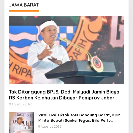
JAWA BARAT
Tak Ditanggung BPJS, Dedi Mulyadi Jamin Biaya
RS Korban Kejahatan Dibayar Pemprov Jabar
9 Agustus 2026
Viral Live Tiktok ASN Bandung Barat, KDM
Minta Bupati Sanksi Tegas: Bila Perlu
Pemberhentian
8 Agustus 2026