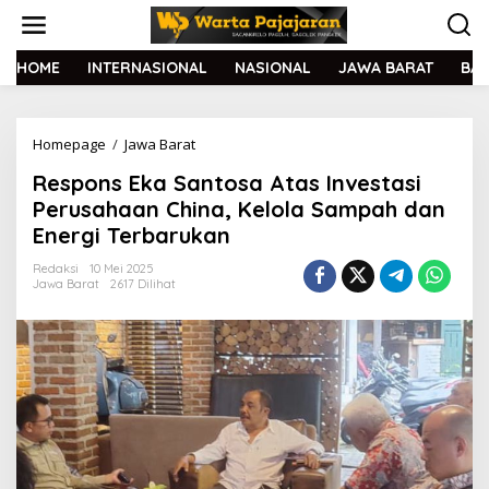
L
e
w
a
HOME
INTERNASIONAL
NASIONAL
JAWA BARAT
BA
t
i
k
Homepage
/
Jawa Barat
R
e
e
k
Respons Eka Santosa Atas Investasi
s
o
p
n
Perusahaan China, Kelola Sampah dan
o
t
Energi Terbarukan
n
e
s
n
Redaksi
10 Mei 2025
E
Jawa Barat
2617 Dilihat
k
a
S
a
n
t
o
s
a
A