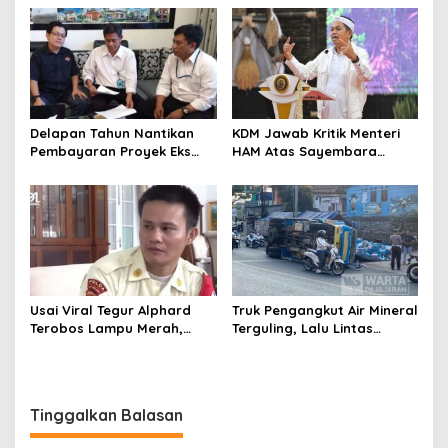
Pertumbuhan Ekonomi
Penjelasan Dedi Mulyadi
Delapan Tahun Nantikan
KDM Jawab Kritik Menteri
Pembayaran Proyek Eks
HAM Atas Sayembara
Wagub Jabar, Konsultan
Penangkapan Begal dan
Tasikmalaya Akui Merugi 3,9
Pelaku Kejahatan
Miliar
Usai Viral Tegur Alphard
Truk Pengangkut Air Mineral
Terobos Lampu Merah,
Terguling, Lalu Lintas
Fiktor Pilih Tawaran KDM
Jatinangor Seketika
Jadi Satpam Gedung Sate
Memadat
Tinggalkan Balasan