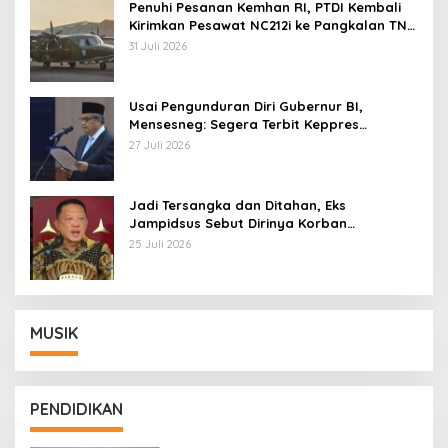
Penuhi Pesanan Kemhan RI, PTDI Kembali
Kirimkan Pesawat NC212i ke Pangkalan TNI
AU
31 Juli 2026
Usai Pengunduran Diri Gubernur BI,
Mensesneg: Segera Terbit Keppres
Pemberhentian dengan Hormat
27 Juli 2026
Jadi Tersangka dan Ditahan, Eks
Jampidsus Sebut Dirinya Korban
Kriminalisasi
25 Juli 2026
MUSIK
PENDIDIKAN