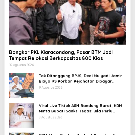
Bongkar PKL Kiaracondong, Pasar BTM Jadi
Tempat Relokasi Berkapasitas 800 Kios
10 Agustus 2026
Tak Ditanggung BPJS, Dedi Mulyadi Jamin
Biaya RS Korban Kejahatan Dibayar
Pemprov Jabar
9 Agustus 2026
Viral Live Tiktok ASN Bandung Barat, KDM
Minta Bupati Sanksi Tegas: Bila Perlu
Pemberhentian
8 Agustus 2026