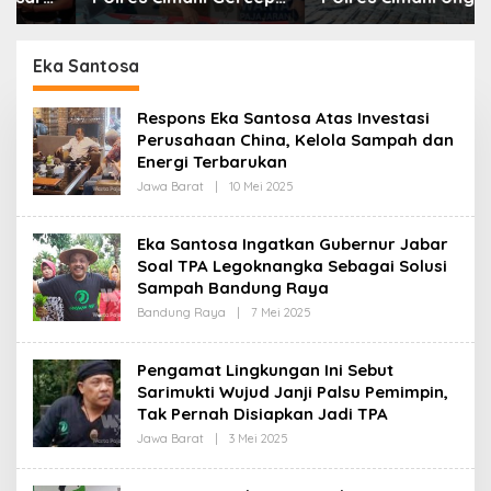
Sita Setengah Juta
Puluhan Kasus dan Sita
Obat Keras Terbatas
Ratusan Ribu Butir
OKT
Eka Santosa
Respons Eka Santosa Atas Investasi
Perusahaan China, Kelola Sampah dan
Energi Terbarukan
Jawa Barat
|
10 Mei 2025
O
L
E
H
Eka Santosa Ingatkan Gubernur Jabar
R
Soal TPA Legoknangka Sebagai Solusi
E
D
Sampah Bandung Raya
A
K
Bandung Raya
|
7 Mei 2025
O
S
L
I
E
H
Pengamat Lingkungan Ini Sebut
R
Sarimukti Wujud Janji Palsu Pemimpin,
E
D
Tak Pernah Disiapkan Jadi TPA
A
K
Jawa Barat
|
3 Mei 2025
O
S
L
I
E
H