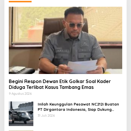
Begini Respon Dewan Etik Golkar Soal Kader
Diduga Terlibat Kasus Tambang Emas
9 Agustus 2026
Inilah Keunggulan Pesawat NC212i Buatan
PT Dirgantara Indonesia, Siap Dukung
Berbagai Operasi TNI
31 Juli 2026