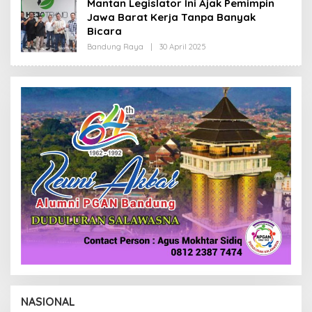
Mantan Legislator Ini Ajak Pemimpin
R
Jawa Barat Kerja Tanpa Banyak
E
D
Bicara
A
K
Bandung Raya
|
30 April 2025
O
S
L
I
E
H
R
E
D
A
K
S
I
NASIONAL