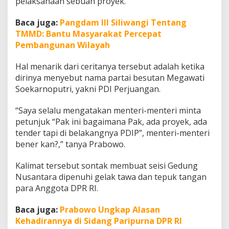
pelaksanaan sebuah proyek.
a
S
Baca juga:
Pangdam III Siliwangi Tentang
o
a
TMMD: Bantu Masyarakat Percepat
l
Pembangunan Wilayah
P
e
Hal menarik dari ceritanya tersebut adalah ketika
m
dirinya menyebut nama partai besutan Megawati
e
n
Soekarnoputri, yakni PDI Perjuangan.
a
n
“Saya selalu mengatakan menteri-menteri minta
g
petunjuk “Pak ini bagaimana Pak, ada proyek, ada
T
tender tapi di belakangnya PDIP”, menteri-menteri
e
n
bener kan?,” tanya Prabowo.
d
e
Kalimat tersebut sontak membuat seisi Gedung
r
Nusantara dipenuhi gelak tawa dan tepuk tangan
d
para Anggota DPR RI.
a
r
i
Baca juga:
Prabowo Ungkap Alasan
P
Kehadirannya di Sidang Paripurna DPR RI
D