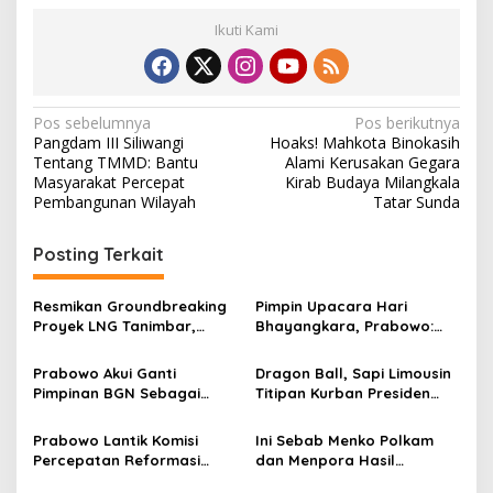
Ikuti Kami
N
Pos sebelumnya
Pos berikutnya
Pangdam III Siliwangi
Hoaks! Mahkota Binokasih
a
Tentang TMMD: Bantu
Alami Kerusakan Gegara
v
Masyarakat Percepat
Kirab Budaya Milangkala
Pembangunan Wilayah
Tatar Sunda
i
g
Posting Terkait
a
s
Resmikan Groundbreaking
Pimpin Upacara Hari
Proyek LNG Tanimbar,
Bhayangkara, Prabowo:
i
Prabowo: Sudah Kita
Kepercayaan Rakyat
p
Nantikan 28 Tahun
Kekuatan Utama Polri
Prabowo Akui Ganti
Dragon Ball, Sapi Limousin
Pimpinan BGN Sebagai
Titipan Kurban Presiden
o
Langkah Berat
Prabowo Diserahkan
s
Ngatiyana pada Warga
Prabowo Lantik Komisi
Ini Sebab Menko Polkam
Percepatan Reformasi
dan Menpora Hasil
Polri, Mahfud MD Gabung di
Reshuffle Tak Hadir dalam