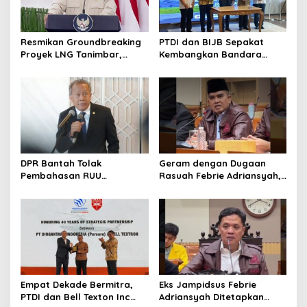
Resmikan Groundbreaking
PTDI dan BIJB Sepakat
Proyek LNG Tanimbar,
Kembangkan Bandara
Prabowo: Sudah Kita
Kertajati Jadi Pusat
Nantikan 28 Tahun
Industri Kedirgantaraan
Nasional
DPR Bantah Tolak
Geram dengan Dugaan
Pembahasan RUU
Rasuah Febrie Adriansyah,
Perampasan Aset
Politisi PDIP Minta Eks
Jampidsus Dihukum Mati
Empat Dekade Bermitra,
Eks Jampidsus Febrie
PTDI dan Bell Texton Inc
Adriansyah Ditetapkan