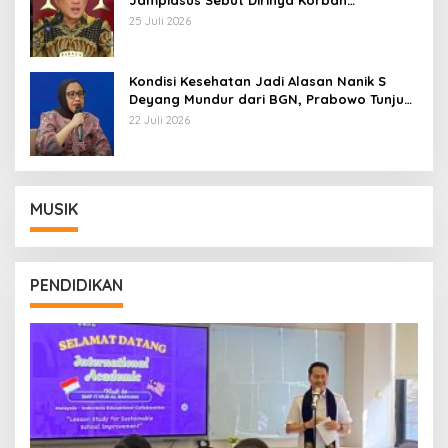
Jampidsus Sebut Dirinya Korban
Kriminalisasi
25 Juli 2026
Kondisi Kesehatan Jadi Alasan Nanik S
Deyang Mundur dari BGN, Prabowo Tunjuk
Wamentan Sudaryono
22 Juli 2026
MUSIK
PENDIDIKAN