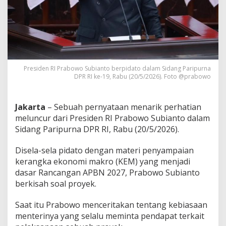
r
a
b
o
w
o
K
i
Presiden RI Prabowo Subianto berpidato dalam Sidang Paripurna
s
DPR RI ke-19, Rabu (20/5/2026). Foto @prabowo
a
h
k
Jakarta
– Sebuah pernyataan menarik perhatian
a
meluncur dari Presiden RI Prabowo Subianto dalam
n
Sidang Paripurna DPR RI, Rabu (20/5/2026).
M
e
n
Disela-sela pidato dengan materi penyampaian
t
kerangka ekonomi makro (KEM) yang menjadi
e
dasar Rancangan APBN 2027, Prabowo Subianto
r
berkisah soal proyek.
i
T
a
Saat itu Prabowo menceritakan tentang kebiasaan
n
menterinya yang selalu meminta pendapat terkait
y