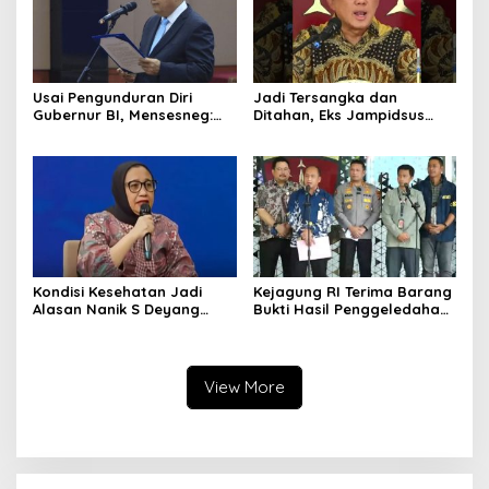
Usai Pengunduran Diri
Jadi Tersangka dan
Gubernur BI, Mensesneg:
Ditahan, Eks Jampidsus
Segera Terbit Keppres
Sebut Dirinya Korban
Pemberhentian dengan
Kriminalisasi
Hormat
Kondisi Kesehatan Jadi
Kejagung RI Terima Barang
Alasan Nanik S Deyang
Bukti Hasil Penggeledahan
Mundur dari BGN, Prabowo
Kortas Tipidkor Usai Tes
Tunjuk Wamentan
Keaslian
Sudaryono
View More