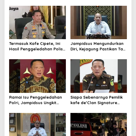
Perkuat Kolaborasi
Tersangka, Polri dan
Kembangkan Industri
Kejagung Rajut Kongsi
Helikopter
Termasuk Kafe Cipete, Ini
Jampidsus Mengundurkan
Hasil Penggeledahan Polisi
Diri, Kejagung Pastikan Tak
dari 12 Lokasi
Ganggu Penegakkan
Hukum di Gedung Bundar
Ramai Isu Penggeledahan
Siapa Sebenarnya Pemilik
Polri, Jampidsus Ungkit
kafe de’Clan Signature
Penegakkan Hukum
yang Digeledah Polisi?
Kejagung RI
Nama Jampidsus
Mendadak Jadi Sorotan