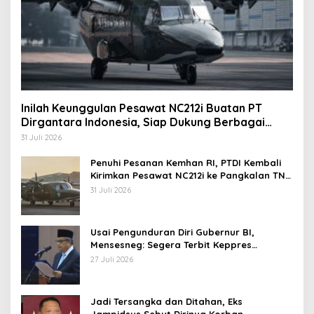
Inilah Keunggulan Pesawat NC212i Buatan PT
Dirgantara Indonesia, Siap Dukung Berbagai
Operasi TNI
31 Juli 2026
Penuhi Pesanan Kemhan RI, PTDI Kembali
Kirimkan Pesawat NC212i ke Pangkalan TNI
AU
31 Juli 2026
Usai Pengunduran Diri Gubernur BI,
Mensesneg: Segera Terbit Keppres
Pemberhentian dengan Hormat
27 Juli 2026
Jadi Tersangka dan Ditahan, Eks