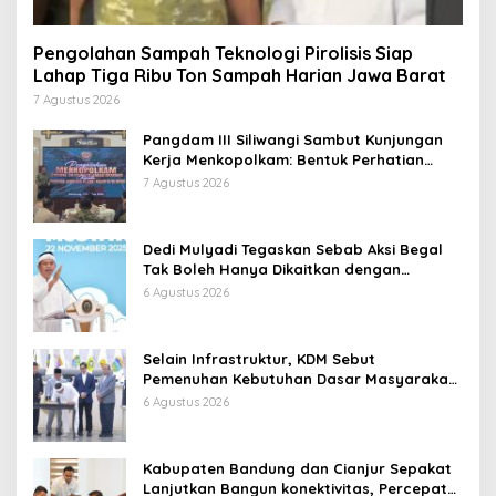
Pengolahan Sampah Teknologi Pirolisis Siap
Lahap Tiga Ribu Ton Sampah Harian Jawa Barat
7 Agustus 2026
Pangdam III Siliwangi Sambut Kunjungan
Kerja Menkopolkam: Bentuk Perhatian
Pemerintah
7 Agustus 2026
Dedi Mulyadi Tegaskan Sebab Aksi Begal
Tak Boleh Hanya Dikaitkan dengan
Ekonomi
6 Agustus 2026
Selain Infrastruktur, KDM Sebut
Pemenuhan Kebutuhan Dasar Masyarakat
Jadi Fokus APBD Jabar 2027
6 Agustus 2026
Kabupaten Bandung dan Cianjur Sepakat
Lanjutkan Bangun konektivitas, Percepat