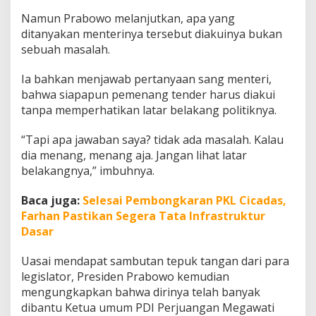
I
Namun Prabowo melanjutkan, apa yang
P
ditanyakan menterinya tersebut diakuinya bukan
e
r
sebuah masalah.
j
u
Ia bahkan menjawab pertanyaan sang menteri,
a
bahwa siapapun pemenang tender harus diakui
n
tanpa memperhatikan latar belakang politiknya.
g
a
n
“Tapi apa jawaban saya? tidak ada masalah. Kalau
dia menang, menang aja. Jangan lihat latar
belakangnya,” imbuhnya.
Baca juga:
Selesai Pembongkaran PKL Cicadas,
Farhan Pastikan Segera Tata Infrastruktur
Dasar
Uasai mendapat sambutan tepuk tangan dari para
legislator, Presiden Prabowo kemudian
mengungkapkan bahwa dirinya telah banyak
dibantu Ketua umum PDI Perjuangan Megawati