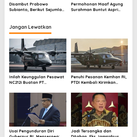
Dalamnya
Pelantikan
Disambut Prabowo
Permohonan Maaf Agung
Subianto, Berikut Sejumlah
Surahman Buntut Aspri
Agenda Kunjungan Bill
Dijemput Presiden, Bukan
Gates ke Indonesia
Presiden Dijemput Aspri
Jangan Lewatkan
Inilah Keunggulan Pesawat
Penuhi Pesanan Kemhan RI,
NC212i Buatan PT
PTDI Kembali Kirimkan
Dirgantara Indonesia, Siap
Pesawat NC212i ke
Dukung Berbagai Operasi
Pangkalan TNI AU
TNI
Usai Pengunduran Diri
Jadi Tersangka dan
Gubernur BI, Mensesneg:
Ditahan, Eks Jampidsus