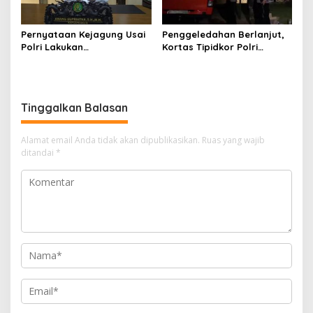
Pernyataan Kejagung Usai
Penggeledahan Berlanjut,
Polri Lakukan
Kortas Tipidkor Polri
Penggeledahan Terkait
Temukan Puluhan Kilogram
Kasus Dugaan Blackout
Emas Batangan di Rumah
Batubara Hingga TPPU
Mewah Bogor
Tinggalkan Balasan
Alamat email Anda tidak akan dipublikasikan.
Ruas yang wajib
ditandai
*