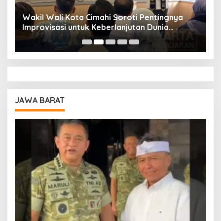
Wakil Wali Kota Cimahi Soroti Pentingnya
Y
Improvisasi untuk Keberlanjutan Dunia
S
Pendidikan
A
JAWA BARAT