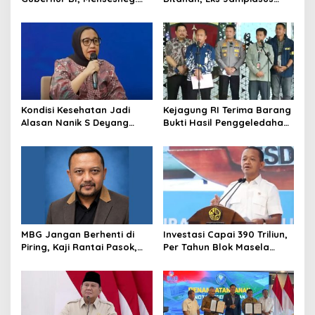
Segera Terbit Keppres
Sebut Dirinya Korban
Pemberhentian dengan
Kriminalisasi
Hormat
Kondisi Kesehatan Jadi
Kejagung RI Terima Barang
Alasan Nanik S Deyang
Bukti Hasil Penggeledahan
Mundur dari BGN, Prabowo
Kortas Tipidkor Usai Tes
Tunjuk Wamentan
Keaslian
Sudaryono
MBG Jangan Berhenti di
Investasi Capai 390 Triliun,
Piring, Kaji Rantai Pasok,
Per Tahun Blok Masela
Sampah, dan Nasib
Diproyesikan Produksi 9,5
Ekonomi Lokal
Juta Ton LNG