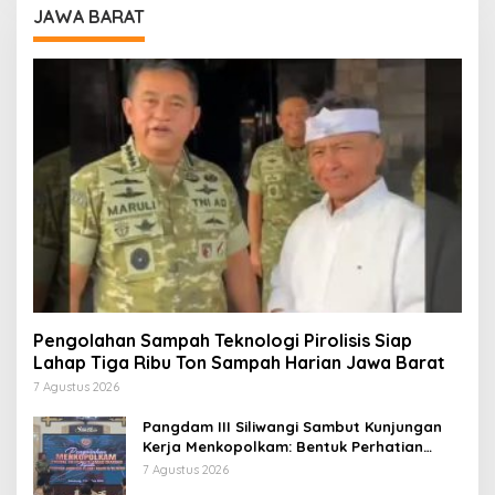
JAWA BARAT
Pengolahan Sampah Teknologi Pirolisis Siap
Lahap Tiga Ribu Ton Sampah Harian Jawa Barat
7 Agustus 2026
Pangdam III Siliwangi Sambut Kunjungan
Kerja Menkopolkam: Bentuk Perhatian
Pemerintah
7 Agustus 2026