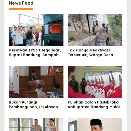
News Feed
Resmikan TPS3R Tegalluar,
Tak Hanya Reaktivasi
Bupati Bandung: Sampah
Tersier Air, Warga Desa
Bukan Hanya Urusan
Ciburuy Inginkan Jalan
Pemerintah
Alternatif di Padalarang
Bukan Kurangi
Puluhan Calon Paskibraka
Pembangunan, Ini Alasan
Kabupaten Bandung Mulai
Pemkot Cimahi Lakukan
Ikuti Pemusatan Latihan
Pengurangan Belanja
Daerah