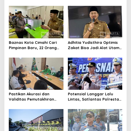
Bangun Kepercayaan
Cimahi: Kita Ingin
Publik
Komisioner Baznas
Berintegritas
Baznas Kota Cimahi Cari
Adhitia Yudisthira Optimis
Pimpinan Baru, 22 Orang
Zakat Bisa Jadi Alat Utama
Ikuti Seleksi
Selesaikan Masalah Sosial
Kota Cimahi
Pastikan Akurasi dan
Potensial Langgar Lalu
Validitas Pemutakhiran
Lintas, Satlantas Polresta
Data Parpol, Bawaslu Kota
Bandung Tindak Ribuan
Cimahi Lakukan
Motor Berknalpot Brong
Pengawasan