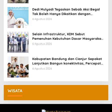
Dedi Mulyadi Tegaskan Sebab Aksi Begal
Tak Boleh Hanya Dikaitkan dengan
Ekonomi
6 Agustus 2026
Selain Infrastruktur, KDM Sebut
Pemenuhan Kebutuhan Dasar Masyarakat
Jadi Fokus APBD Jabar 2027
6 Agustus 2026
Kabupaten Bandung dan Cianjur Sepakat
Lanjutkan Bangun konektivitas, Percepat
Pertumbuhan Ekonomi Daerah
6 Agustus 2026
WISATA