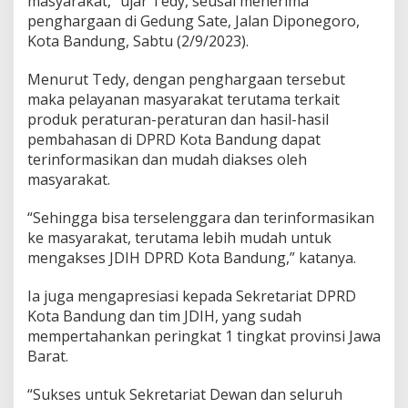
masyarakat,” ujar Tedy, seusai menerima
d
penghargaan di Gedung Sate, Jalan Diponegoro,
u
Kota Bandung, Sabtu (2/9/2023).
n
g
T
Menurut Tedy, dengan penghargaan tersebut
i
maka pelayanan masyarakat terutama terkait
n
produk peraturan-peraturan dan hasil-hasil
g
pembahasan di DPRD Kota Bandung dapat
k
a
terinformasikan dan mudah diakses oleh
t
masyarakat.
k
a
“Sehingga bisa terselenggara dan terinformasikan
n
ke masyarakat, terutama lebih mudah untuk
L
a
mengakses JDIH DPRD Kota Bandung,” katanya.
y
a
Ia juga mengapresiasi kepada Sekretariat DPRD
n
Kota Bandung dan tim JDIH, yang sudah
a
mempertahankan peringkat 1 tingkat provinsi Jawa
n
I
Barat.
n
f
“Sukses untuk Sekretariat Dewan dan seluruh
o