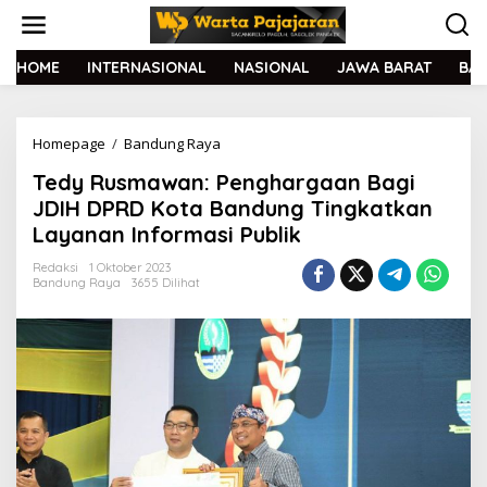
L
e
w
a
HOME
INTERNASIONAL
NASIONAL
JAWA BARAT
BA
t
i
k
Homepage
/
Bandung Raya
T
e
e
k
Tedy Rusmawan: Penghargaan Bagi
d
o
y
n
JDIH DPRD Kota Bandung Tingkatkan
R
t
Layanan Informasi Publik
u
e
s
n
Redaksi
1 Oktober 2023
m
Bandung Raya
3655 Dilihat
a
w
a
n
:
P
e
n
g
h