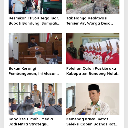
p
o
s
Resmikan TPS3R Tegalluar,
Tak Hanya Reaktivasi
Bupati Bandung: Sampah
Tersier Air, Warga Desa
Bukan Hanya Urusan
Ciburuy Inginkan Jalan
Pemerintah
Alternatif di Padalarang
Bukan Kurangi
Puluhan Calon Paskibraka
Pembangunan, Ini Alasan
Kabupaten Bandung Mulai
Pemkot Cimahi Lakukan
Ikuti Pemusatan Latihan
Pengurangan Belanja
Daerah
Kapolres Cimahi: Media
Kemenag Kawal Ketat
Jadi Mitra Strategis
Seleksi Capim Baznas Kota