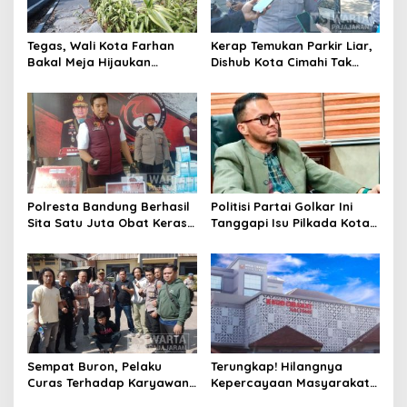
Tegas, Wali Kota Farhan
Kerap Temukan Parkir Liar,
Bakal Meja Hijaukan
Dishub Kota Cimahi Tak
Penebang Pohon di Jalan
Henti Lakukan Edukasi dan
Riau
Pembinaan
Polresta Bandung Berhasil
Politisi Partai Golkar Ini
Sita Satu Juta Obat Keras
Tanggapi Isu Pilkada Kota
Serta Ungkap Ratusan
Cimahi 2029: Terlalu Dini
Kasus Narkoba
Sempat Buron, Pelaku
Terungkap! Hilangnya
Curas Terhadap Karyawan
Kepercayaan Masyarakat
Pabrik di Majalaya Berhasil
Latarbelakangi Rencana