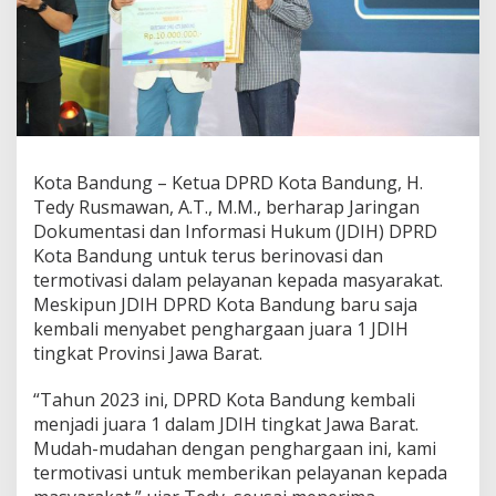
a
r
g
a
a
n
B
a
g
Kota Bandung – Ketua DPRD Kota Bandung, H.
i
Tedy Rusmawan, A.T., M.M., berharap Jaringan
J
D
Dokumentasi dan Informasi Hukum (JDIH) DPRD
I
Kota Bandung untuk terus berinovasi dan
H
termotivasi dalam pelayanan kepada masyarakat.
D
Meskipun JDIH DPRD Kota Bandung baru saja
P
kembali menyabet penghargaan juara 1 JDIH
R
D
tingkat Provinsi Jawa Barat.
K
o
“Tahun 2023 ini, DPRD Kota Bandung kembali
t
menjadi juara 1 dalam JDIH tingkat Jawa Barat.
a
Mudah-mudahan dengan penghargaan ini, kami
B
a
termotivasi untuk memberikan pelayanan kepada
n