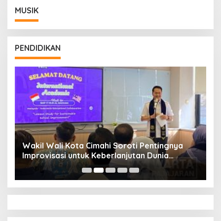
MUSIK
PENDIDIKAN
Wakil Wali Kota Cimahi Soroti Pentingnya
Y
Improvisasi untuk Keberlanjutan Dunia
S
Pendidikan
A