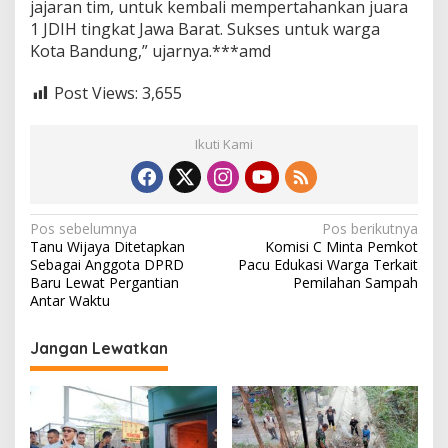
jajaran tim, untuk kembali mempertahankan juara
r
1 JDIH tingkat Jawa Barat. Sukses untuk warga
m
a
Kota Bandung,” ujarnya.***amd
s
i
Post Views:
3,655
P
u
b
Ikuti Kami
l
i
k
N
Pos sebelumnya
Pos berikutnya
Tanu Wijaya Ditetapkan
Komisi C Minta Pemkot
a
Sebagai Anggota DPRD
Pacu Edukasi Warga Terkait
v
Baru Lewat Pergantian
Pemilahan Sampah
Antar Waktu
i
g
Jangan Lewatkan
a
s
i