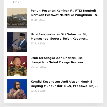
Operasi TNI
31 Juli 2026
Penuhi Pesanan Kemhan RI, PTDI Kembali
Kirimkan Pesawat NC212i ke Pangkalan TNI
AU
31 Juli 2026
Usai Pengunduran Diri Gubernur BI,
Mensesneg: Segera Terbit Keppres
Pemberhentian dengan Hormat
27 Juli 2026
Jadi Tersangka dan Ditahan, Eks
Jampidsus Sebut Dirinya Korban
Kriminalisasi
25 Juli 2026
Kondisi Kesehatan Jadi Alasan Nanik S
Deyang Mundur dari BGN, Prabowo Tunjuk
Wamentan Sudaryono
22 Juli 2026