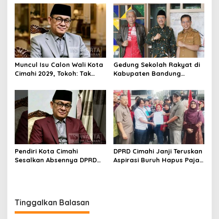
Ditangkap Polisi
Rebranding RSUD Cibabat
Muncul Isu Calon Wali Kota
Gedung Sekolah Rakyat di
Cimahi 2029, Tokoh: Tak
Kabupaten Bandung
Cukup Hanya Bermodal
Dibangun Oktober 2026,
Legitimasi Parpol
Siap Tampung Dua Ribu
Siswa
Pendiri Kota Cimahi
DPRD Cimahi Janji Teruskan
Sesalkan Absennya DPRD
Aspirasi Buruh Hapus Pajak
dalam Dialog Pembahasan
Penghasilan ke Presiden
Rebranding RSUD Cibabat
dan DPR
Tinggalkan Balasan