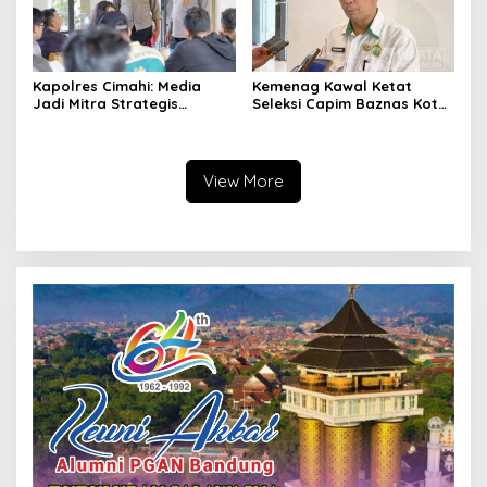
Kapolres Cimahi: Media
Kemenag Kawal Ketat
Jadi Mitra Strategis
Seleksi Capim Baznas Kota
Bangun Kepercayaan
Cimahi: Kita Ingin
Publik
Komisioner Baznas
Berintegritas
View More