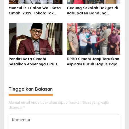
Muncul Isu Calon Wali Kota
Gedung Sekolah Rakyat di
Cimahi 2029, Tokoh: Tak
Kabupaten Bandung
Cukup Hanya Bermodal
Dibangun Oktober 2026,
Legitimasi Parpol
Siap Tampung Dua Ribu
Siswa
Pendiri Kota Cimahi
DPRD Cimahi Janji Teruskan
Sesalkan Absennya DPRD
Aspirasi Buruh Hapus Pajak
dalam Dialog Pembahasan
Penghasilan ke Presiden
Rebranding RSUD Cibabat
dan DPR
Tinggalkan Balasan
Alamat email Anda tidak akan dipublikasikan.
Ruas yang wajib
ditandai
*