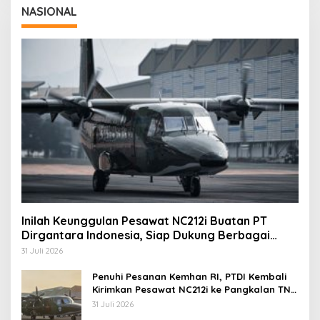
NASIONAL
Inilah Keunggulan Pesawat NC212i Buatan PT
Dirgantara Indonesia, Siap Dukung Berbagai
Operasi TNI
31 Juli 2026
Penuhi Pesanan Kemhan RI, PTDI Kembali
Kirimkan Pesawat NC212i ke Pangkalan TNI
AU
31 Juli 2026