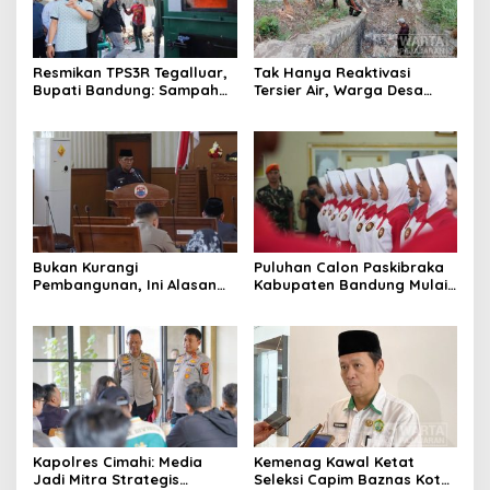
Resmikan TPS3R Tegalluar,
Tak Hanya Reaktivasi
Bupati Bandung: Sampah
Tersier Air, Warga Desa
Bukan Hanya Urusan
Ciburuy Inginkan Jalan
Pemerintah
Alternatif di Padalarang
Bukan Kurangi
Puluhan Calon Paskibraka
Pembangunan, Ini Alasan
Kabupaten Bandung Mulai
Pemkot Cimahi Lakukan
Ikuti Pemusatan Latihan
Pengurangan Belanja
Daerah
Kapolres Cimahi: Media
Kemenag Kawal Ketat
Jadi Mitra Strategis
Seleksi Capim Baznas Kota