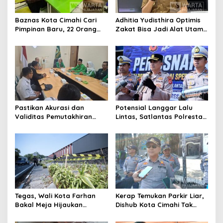
Baznas Kota Cimahi Cari
Adhitia Yudisthira Optimis
Pimpinan Baru, 22 Orang
Zakat Bisa Jadi Alat Utama
Ikuti Seleksi
Selesaikan Masalah Sosial
Kota Cimahi
Pastikan Akurasi dan
Potensial Langgar Lalu
Validitas Pemutakhiran
Lintas, Satlantas Polresta
Data Parpol, Bawaslu Kota
Bandung Tindak Ribuan
Cimahi Lakukan
Motor Berknalpot Brong
Pengawasan
Tegas, Wali Kota Farhan
Kerap Temukan Parkir Liar,
Bakal Meja Hijaukan
Dishub Kota Cimahi Tak
Penebang Pohon di Jalan
Henti Lakukan Edukasi dan
Riau
Pembinaan