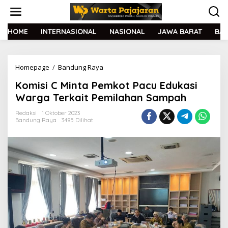
L
e
w
a
HOME
INTERNASIONAL
NASIONAL
JAWA BARAT
BA
t
i
k
Homepage
/
Bandung Raya
K
e
o
k
Komisi C Minta Pemkot Pacu Edukasi
m
o
i
n
Warga Terkait Pemilahan Sampah
s
t
i
e
Redaksi
1 Oktober 2023
Bandung Raya
3495 Dilihat
C
n
M
i
n
t
a
P
e
m
k
o
t