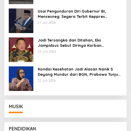
Usai Pengunduran Diri Gubernur BI,
Mensesneg: Segera Terbit Keppres
Pemberhentian dengan Hormat
27 Juli 2026
Jadi Tersangka dan Ditahan, Eks
Jampidsus Sebut Dirinya Korban
Kriminalisasi
25 Juli 2026
Kondisi Kesehatan Jadi Alasan Nanik S
Deyang Mundur dari BGN, Prabowo Tunjuk
Wamentan Sudaryono
22 Juli 2026
MUSIK
PENDIDIKAN