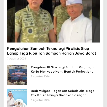
Pengolahan Sampah Teknologi Pirolisis Siap
Lahap Tiga Ribu Ton Sampah Harian Jawa Barat
7 Agustus 2026
Pangdam III Siliwangi Sambut Kunjungan
Kerja Menkopolkam: Bentuk Perhatian
Pemerintah
7 Agustus 2026
Dedi Mulyadi Tegaskan Sebab Aksi Begal
Tak Boleh Hanya Dikaitkan dengan
Ekonomi
6 Agustus 2026