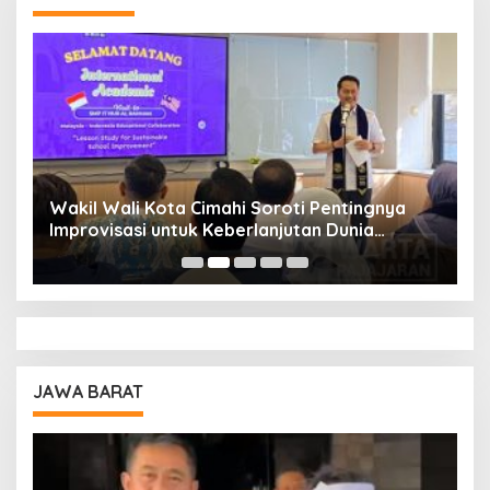
Wakil Wali Kota Cimahi Soroti Pentingnya
Y
Improvisasi untuk Keberlanjutan Dunia
S
Pendidikan
A
JAWA BARAT