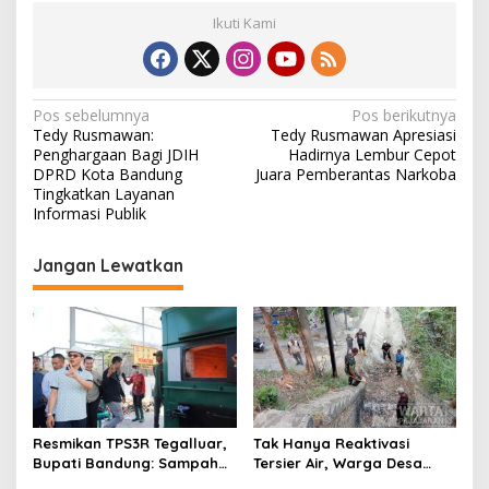
Ikuti Kami
N
Pos sebelumnya
Pos berikutnya
Tedy Rusmawan:
Tedy Rusmawan Apresiasi
a
Penghargaan Bagi JDIH
Hadirnya Lembur Cepot
v
DPRD Kota Bandung
Juara Pemberantas Narkoba
Tingkatkan Layanan
i
Informasi Publik
g
Jangan Lewatkan
a
s
i
p
o
s
Resmikan TPS3R Tegalluar,
Tak Hanya Reaktivasi
Bupati Bandung: Sampah
Tersier Air, Warga Desa
Bukan Hanya Urusan
Ciburuy Inginkan Jalan