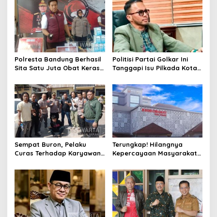
Polresta Bandung Berhasil
Politisi Partai Golkar Ini
Sita Satu Juta Obat Keras
Tanggapi Isu Pilkada Kota
Serta Ungkap Ratusan
Cimahi 2029: Terlalu Dini
Kasus Narkoba
Sempat Buron, Pelaku
Terungkap! Hilangnya
Curas Terhadap Karyawan
Kepercayaan Masyarakat
Pabrik di Majalaya Berhasil
Latarbelakangi Rencana
Ditangkap Polisi
Rebranding RSUD Cibabat