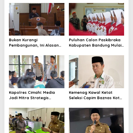
Pemerintah
Alternatif di Padalarang
Bukan Kurangi
Puluhan Calon Paskibraka
Pembangunan, Ini Alasan
Kabupaten Bandung Mulai
Pemkot Cimahi Lakukan
Ikuti Pemusatan Latihan
Pengurangan Belanja
Daerah
Kapolres Cimahi: Media
Kemenag Kawal Ketat
Jadi Mitra Strategis
Seleksi Capim Baznas Kota
Bangun Kepercayaan
Cimahi: Kita Ingin
Publik
Komisioner Baznas
Berintegritas