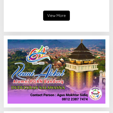
Bangun Kepercayaan
Cimahi: Kita Ingin
Publik
Komisioner Baznas
Berintegritas
View More