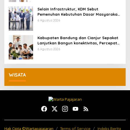
Selain Infrastruktur, KDM Sebut
Pemenuhan Kebutuhan Dasar Masyarakat
Jadi Fokus APBD Jabar 2027
6 Agustus 2026
Kabupaten Bandung dan Cianjur Sepakat
Lanjutkan Bangun konektivitas, Percepat
Pertumbuhan Ekonomi Daerah
6 Agustus 2026
WISATA
Hak Cipta ©Wartapajajaran
Terms of Service
Indeks Berita