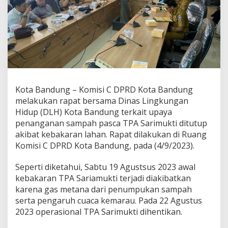
P
a
c
u
E
d
u
k
a
s
Kota Bandung – Komisi C DPRD Kota Bandung
i
melakukan rapat bersama Dinas Lingkungan
W
Hidup (DLH) Kota Bandung terkait upaya
a
penanganan sampah pasca TPA Sarimukti ditutup
r
g
akibat kebakaran lahan. Rapat dilakukan di Ruang
a
Komisi C DPRD Kota Bandung, pada (4/9/2023).
T
e
Seperti diketahui, Sabtu 19 Agustsus 2023 awal
r
kebakaran TPA Sariamukti terjadi diakibatkan
k
a
karena gas metana dari penumpukan sampah
i
serta pengaruh cuaca kemarau. Pada 22 Agustus
t
2023 operasional TPA Sarimukti dihentikan.
P
e