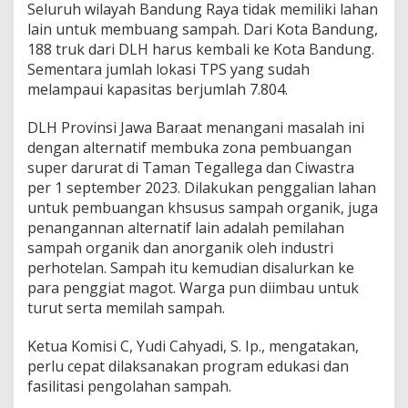
Seluruh wilayah Bandung Raya tidak memiliki lahan
m
i
lain untuk membuang sampah. Dari Kota Bandung,
l
188 truk dari DLH harus kembali ke Kota Bandung.
a
Sementara jumlah lokasi TPS yang sudah
h
melampaui kapasitas berjumlah 7.804.
a
n
S
DLH Provinsi Jawa Baraat menangani masalah ini
a
dengan alternatif membuka zona pembuangan
m
super darurat di Taman Tegallega dan Ciwastra
p
per 1 september 2023. Dilakukan penggalian lahan
a
h
untuk pembuangan khsusus sampah organik, juga
penangannan alternatif lain adalah pemilahan
sampah organik dan anorganik oleh industri
perhotelan. Sampah itu kemudian disalurkan ke
para penggiat magot. Warga pun diimbau untuk
turut serta memilah sampah.
Ketua Komisi C, Yudi Cahyadi, S. Ip., mengatakan,
perlu cepat dilaksanakan program edukasi dan
fasilitasi pengolahan sampah.